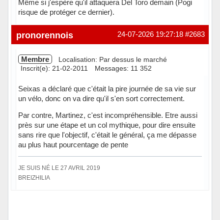
Même si j'espère qu'il attaquera Del Toro demain (Pogi
risque de protéger ce dernier).
Hors ligne
pronorennois
24-07-2026 19:27:18
#2683
Membre
Localisation: Par dessus le marché
Inscrit(e): 21-02-2011
Messages: 11 352
Seixas a déclaré que c'était la pire journée de sa vie sur
un vélo, donc on va dire qu'il s'en sort correctement.
Par contre, Martinez, c'est incompréhensible. Etre aussi
près sur une étape et un col mythique, pour dire ensuite
sans rire que l'objectif, c'était le général, ça me dépasse
au plus haut pourcentage de pente
JE SUIS NÉ LE 27 AVRIL 2019
BREIZHILIA
Hors ligne