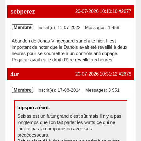
Hors ligne
sebperez
20-07-2026 10:10:10
#2677
Membre
Inscrit(e): 11-07-2022
Messages: 1 458
Abandon de Jonas Vingegaard sur chute hier. Il est
important de noter que le Danois avait été réveillé à deux
heures pour se soumettre à un contrôle anti dopage.
Pogacar avait eu le droit d'être réveillé à 5 heures.
Hors ligne
4ur
20-07-2026 10:31:12
#2678
Membre
Inscrit(e): 17-08-2014
Messages: 3 951
topspin a écrit:
Seixas est un futur grand c'est sûr,mais il n'y a pas
longtemps que l'on fait parler les watts ce qui ne
facilite pas la comparaison avec ses
prédécesseurs.