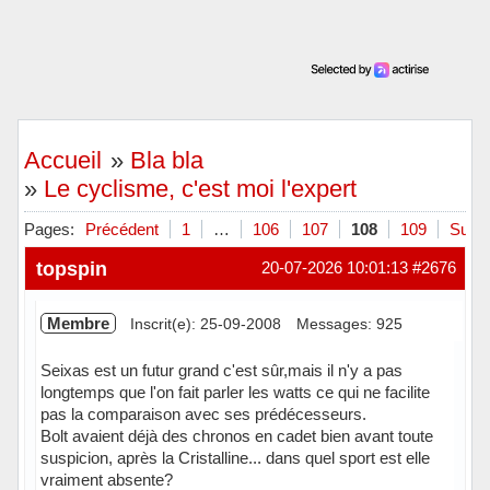
Accueil
»
Bla bla
»
Le cyclisme, c'est moi l'expert
Pages:
Précédent
1
…
106
107
108
109
Suiva
topspin
20-07-2026 10:01:13
#2676
Membre
Inscrit(e): 25-09-2008
Messages: 925
Seixas est un futur grand c'est sûr,mais il n'y a pas
longtemps que l'on fait parler les watts ce qui ne facilite
pas la comparaison avec ses prédécesseurs.
Bolt avaient déjà des chronos en cadet bien avant toute
suspicion, après la Cristalline... dans quel sport est elle
vraiment absente?