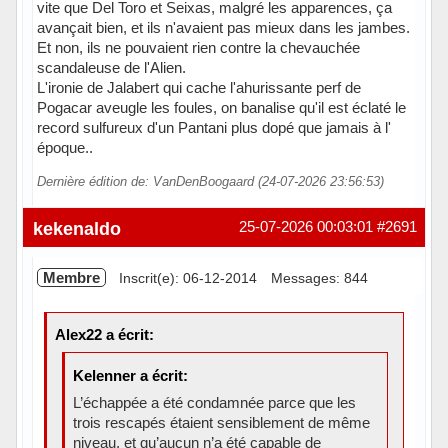
vite que Del Toro et Seixas, malgré les apparences, ça
avançait bien, et ils n'avaient pas mieux dans les jambes.
Et non, ils ne pouvaient rien contre la chevauchée
scandaleuse de l'Alien.
L'ironie de Jalabert qui cache l'ahurissante perf de
Pogacar aveugle les foules, on banalise qu'il est éclaté le
record sulfureux d'un Pantani plus dopé que jamais à l'
époque..
Dernière édition de: VanDenBoogaard (24-07-2026 23:56:53)
En ligne
kekenaldo
25-07-2026 00:03:01
#2691
Membre
Inscrit(e): 06-12-2014
Messages: 844
Alex22 a écrit:
Kelenner a écrit:
L’échappée a été condamnée parce que les
trois rescapés étaient sensiblement de même
niveau, et qu’aucun n’a été capable de