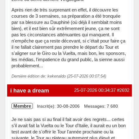
Après rien de très surprenant en effet, il découvre les
courses de 3 semaines, sa préparation a été tronquée
par sa blessure au Dauphiné (où déjà il semblait moins
bien), et il est bien sûr extrêmement jeune, ça ne sont
pas les circonstances atténuantes qui manquent. Il
n'empêche que ça reste décevant, si c'était pour faire ça
il ne fallait clairement pas prendre le départ du Tour et
s'aligner sur le Giro ou la Vuelta, mais bon, les sponsors,
les médias, l'impatience du grand public, la sienne aussi
probablement...
Dernière édition de: kekenaldo (25-07-2026 00:07:54)
Hors ligne
i have a dream
25-07-2026 00:34:37
#2692
Membre
Inscrit(e): 30-08-2006
Messages: 7 680
Je ne sais pas si au final il fait avoir des regrets... certes
s'il avait fait la Vuelta ou le Tour d'Italie, il aurait eu un bon
test avant de s'offrir le Tour l'année prochaine ou la
suivante, le Tour au plateau autrement plus élevé et