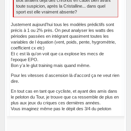
Bolt avaient déjà des chronos en cadet bien avant
toute suspicion, après la Cristalline... dans quel
sport est elle vraiment absente?
Justement aujourd'hui tous les modèles prédictifs sont
précis à 1 ou 2% près. On peut analyser les watts des
périodes passées en intégrant quasiment toutes les
variables de l équation (vent, poids, pente, hygrométrie,
coefficient cx etc)
Et c est là qu'on voit que ca explose les mecs de
l'epoque EPO.
Bon y'a le glut training mais quand même.
Pour les vitesses d ascension là d'accord ça ne veut rien
dire.
En tout cas en tant que cycliste, et ayant des amis dans
le peloton du Tour, je trouve que ca ressemble de plus en
plus aux jeux du criques ces dernières années.
Vous imaginez même pas le dépit des 3/4 du peloton
Hors ligne