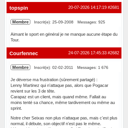
Hors ligne
topspin
20-07-2026 14:17:19
#2681
Membre
Inscrit(e): 25-09-2008
Messages: 925
Aimant le sport en général je ne manque aucune étape du
Tour.
Hors ligne
Courfennec
24-07-2026 17:45:33
#2682
Membre
Inscrit(e): 02-02-2011
Messages: 1 676
Je déverse ma frustration (sûrement partagé) :
Lenny Martinez qui n'attaque pas, alors que Pogacar
revient sur les 3 de tête.
Carapaz est un client, mais quand même. Fallait au
moins tenté sa chance, même tardivement ou même au
sprint.
Notre cher Seixas non plus n'attaque pas, mais c'est plus
normal, il débute, son objectif n'est pas le même.