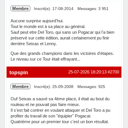
Membre
Inscrit(e): 17-08-2014
Messages: 3 951
Aucune surprise aujourd'hui.
Tout le monde est à sa place au général.
Sauf peut etre Del Toro, qui sans un Pogacar qui l'a bien
préservé sur cette édition, aurait certainement pu finir
derrière Seixas et Lenny.
Que des grands champions dans les victoires d'étapes.
Le niveau sur ce Tour était effrayant...
Hors ligne
topspin
25-07-2026 18:20:13
#2700
Membre
Inscrit(e): 25-09-2008
Messages: 925
Ouf Seixas a sauvé sa 4ème place, il était au bout du
rouleau et ne pouvait pas faire mieux.
Il s'est fait contrer en voulant attaquer et Del Toro a pu
profiter du travail de son "équipier" Pogacar.
Quatrième pour un premier tour c'est un bon résultat.