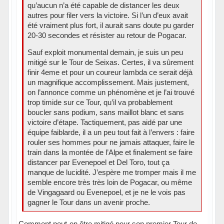
qu’aucun n’a été capable de distancer les deux
autres pour filer vers la victoire. Si l’un d’eux avait
été vraiment plus fort, il aurait sans doute pu garder
20-30 secondes et résister au retour de Pogacar.
Sauf exploit monumental demain, je suis un peu
mitigé sur le Tour de Seixas. Certes, il va sûrement
finir 4eme et pour un coureur lambda ce serait déjà
un magnifique accomplissement. Mais justement,
on l’annonce comme un phénomène et je l’ai trouvé
trop timide sur ce Tour, qu’il va probablement
boucler sans podium, sans maillot blanc et sans
victoire d’étape. Tactiquement, pas aidé par une
équipe faiblarde, il a un peu tout fait à l’envers : faire
rouler ses hommes pour ne jamais attaquer, faire le
train dans la montée de l’Alpe et finalement se faire
distancer par Evenepoel et Del Toro, tout ça
manque de lucidité. J’espère me tromper mais il me
semble encore très très loin de Pogacar, ou même
de Vingagaard ou Evenepoel, et je ne le vois pas
gagner le Tour dans un avenir proche.
Comment peut-on être mitigé pour son premier Tour de