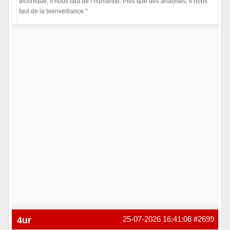
technique, il nous faut de l’humanité. Plus que des analyses, il nous
faut de la bienveillance."
Hors ligne
4ur
25-07-2026 16:41:08
#2699