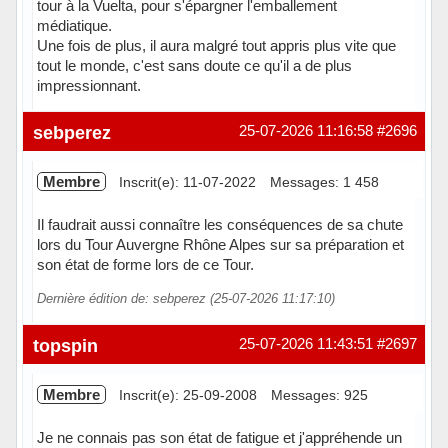
tour à la Vuelta, pour s'épargner l'emballement
médiatique.
Une fois de plus, il aura malgré tout appris plus vite que
tout le monde, c'est sans doute ce qu'il a de plus
impressionnant.
En ligne
sebperez
25-07-2026 11:16:58
#2696
Membre
Inscrit(e): 11-07-2022
Messages: 1 458
Il faudrait aussi connaître les conséquences de sa chute
lors du Tour Auvergne Rhône Alpes sur sa préparation et
son état de forme lors de ce Tour.
Dernière édition de: sebperez (25-07-2026 11:17:10)
Hors ligne
topspin
25-07-2026 11:43:51
#2697
Membre
Inscrit(e): 25-09-2008
Messages: 925
Je ne connais pas son état de fatigue et j'appréhende un