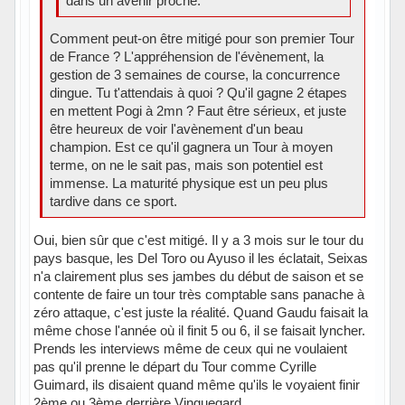
dans un avenir proche.
Comment peut-on être mitigé pour son premier Tour
de France ? L'appréhension de l'évènement, la
gestion de 3 semaines de course, la concurrence
dingue. Tu t'attendais à quoi ? Qu'il gagne 2 étapes
en mettent Pogi à 2mn ? Faut être sérieux, et juste
être heureux de voir l'avènement d'un beau
champion. Est ce qu'il gagnera un Tour à moyen
terme, on ne le sait pas, mais son potentiel est
immense. La maturité physique est un peu plus
tardive dans ce sport.
Oui, bien sûr que c'est mitigé. Il y a 3 mois sur le tour du
pays basque, les Del Toro ou Ayuso il les éclatait, Seixas
n'a clairement plus ses jambes du début de saison et se
contente de faire un tour très comptable sans panache à
zéro attaque, c'est juste la réalité. Quand Gaudu faisait la
même chose l'année où il finit 5 ou 6, il se faisait lyncher.
Prends les interviews même de ceux qui ne voulaient
pas qu'il prenne le départ du Tour comme Cyrille
Guimard, ils disaient quand même qu'ils le voyaient finir
2ème ou 3ème derrière Vinguegard.