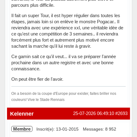
parcours plus difficile.
Il fait un super Tour, il est hyper régulier dans toutes les
étapes, jamais loin si on enlève le monstre Pogacar.. Il
reviendra avec une expérience xxl, une véritable idée de
ce qu'est une compétition de 3 semaines.. il reviendra
forcément plus fort et autrement plus motivé encore
sachant la marche qu'il lui reste à gravir.
Ce gamin sait ce qu'il veut... il va se préparer l'année
prochaine dans un autre registre et avec une bonne
connaissance.
On peut être fier de l'avoir.
On a besoin de la coupe d'Europe pour exister, faites briller nos
couleurs! Vive le Stade Rennais
Hors ligne
Kelenner
25-07-2026 06:49:10
#2693
Membre
Inscrit(e): 13-01-2015
Messages: 8 952