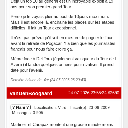
Déjà un top 10 au général est un incroyable exploit à 19
ans pour son premier grand Tour.
Perso je le voyais plier au bout de 10jours maximum.
Mais il est encore là, enchaine les places sur les etapes
difficiles. Il fait un Tour exceptionnel.
Il n'est pas prévu qu'il soit en mesure de gagner le Tour
avant la retraite de Pogacar. Y'a bien que les journalistes
francais pour nous faire croire ça.
Même face à Del Toro (également vainqueur du Tour de l
Avenir) il faudra quelques années pour rivaliser. Il prend
date pour l'avenir.
Dernière édition de: 4ur (24-07-2026 23:20:43)
Hors ligne
VanDenBoogaard
24-07-2026 23:55:34
#2690
? Nani ?
Localisation: Vitré
Inscrit(e): 23-06-2009
Messages: 3 905
Martinez et Carapaz montent une grosse minute moins