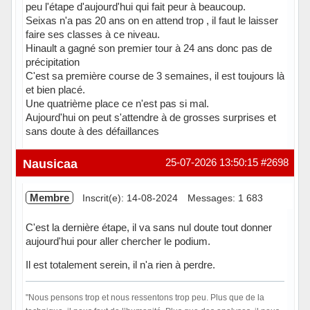
peu l'étape d'aujourd'hui qui fait peur à beaucoup.
Seixas n'a pas 20 ans on en attend trop , il faut le laisser
faire ses classes à ce niveau.
Hinault a gagné son premier tour à 24 ans donc pas de
précipitation
C'est sa première course de 3 semaines, il est toujours là
et bien placé.
Une quatrième place ce n'est pas si mal.
Aujourd'hui on peut s'attendre à de grosses surprises et
sans doute à des défaillances
Hors ligne
Nausicaa
25-07-2026 13:50:15
#2698
Membre
Inscrit(e): 14-08-2024
Messages: 1 683
C'est la dernière étape, il va sans nul doute tout donner
aujourd'hui pour aller chercher le podium.
Il est totalement serein, il n'a rien à perdre.
"Nous pensons trop et nous ressentons trop peu. Plus que de la