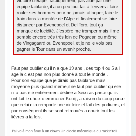
victoire d’étape. Tactiquement, pas aidé par une
équipe faiblarde, il a un peu tout fait à l’envers : faire
rouler ses hommes pour ne jamais attaquer, faire le
train dans la montée de l’Alpe et finalement se faire
distancer par Evenepoel et Del Toro, tout ça
manque de lucidité. J’espère me tromper mais il me
semble encore très très loin de Pogacar, ou même
de Vingagaard ou Evenepoel, et je ne le vois pas
gagner le Tour dans un avenir proche.
Faut pas oublier qu il n a que 19 ans , des top 4 ou 5 a l
age la c est pas non plus donné à tout le monde .
Pour son équipe que je dirais pas faiblarde mais
moyenne plus quand même,il ne faut pas oublier qu elle
n' a pas été entièrement dédiée a Seixzas parce qu ils
ont fait le choix d emmener Kooij , a raison du coup parce
que celui ci a remporté une victoire et fait des podiums, et
par conséquent ils se sont retrouvés a courir tout les
lièvres a la fois.
J'ai volé mon âme à un clown Un cloclo mécanique du rock'n'roll