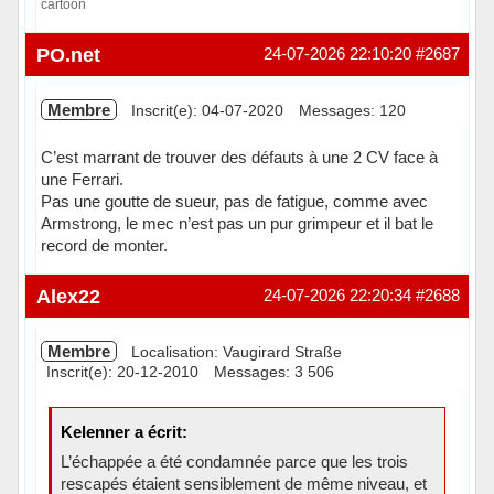
cartoon
Hors ligne
PO.net
24-07-2026 22:10:20
#2687
Membre
Inscrit(e): 04-07-2020
Messages: 120
C’est marrant de trouver des défauts à une 2 CV face à
une Ferrari.
Pas une goutte de sueur, pas de fatigue, comme avec
Armstrong, le mec n’est pas un pur grimpeur et il bat le
record de monter.
Hors ligne
Alex22
24-07-2026 22:20:34
#2688
Membre
Localisation: Vaugirard Straße
Inscrit(e): 20-12-2010
Messages: 3 506
Kelenner a écrit:
L’échappée a été condamnée parce que les trois
rescapés étaient sensiblement de même niveau, et