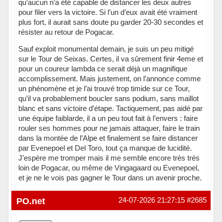
qu’aucun n’a été capable de distancer les deux autres
pour filer vers la victoire. Si l’un d’eux avait été vraiment
plus fort, il aurait sans doute pu garder 20-30 secondes et
résister au retour de Pogacar.
Sauf exploit monumental demain, je suis un peu mitigé
sur le Tour de Seixas. Certes, il va sûrement finir 4eme et
pour un coureur lambda ce serait déjà un magnifique
accomplissement. Mais justement, on l’annonce comme
un phénomène et je l’ai trouvé trop timide sur ce Tour,
qu’il va probablement boucler sans podium, sans maillot
blanc et sans victoire d’étape. Tactiquement, pas aidé par
une équipe faiblarde, il a un peu tout fait à l’envers : faire
rouler ses hommes pour ne jamais attaquer, faire le train
dans la montée de l’Alpe et finalement se faire distancer
par Evenepoel et Del Toro, tout ça manque de lucidité.
J’espère me tromper mais il me semble encore très très
loin de Pogacar, ou même de Vingagaard ou Evenepoel,
et je ne le vois pas gagner le Tour dans un avenir proche.
Hors ligne
PO.net
24-07-2026 21:27:15
#2685