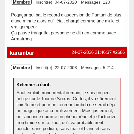
Membre
Inscrit(e): 04-07-2020
Messages: 120
Pogaçar qui bat le record d’ascension de Pantani de plus
d’une minute alors qu’il était chargé comme une mule et
vrai grimpeur.
Ça passe tranquille, personne ne dit rien comme avec
Armstrong.
Hors ligne
karambar
24-07-2026 21:46:37
#2686
Membre
Inscrit(e): 22-07-2006
Messages: 5 214
Kelenner a écrit:
Sauf exploit monumental demain, je suis un peu
mitigé sur le Tour de Seixas. Certes, il va sûrement
finir 4eme et pour un coureur lambda ce serait déjà
un magnifique accomplissement. Mais justement,
on l’annonce comme un phénomène et je l’ai trouvé
trop timide sur ce Tour, qu’il va probablement
boucler sans podium, sans maillot blanc et sans