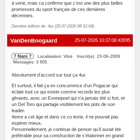
à venir, mais ca confirme que c'est une des plus belles
promesses du sport français de ces dernières
décennies.
Dernière édition de: 4ur (25-07-2026 08:52:04)
Hors ligne
VanDenBoogaard
25-07-2026 10:37:08
#2695
? Nani ?
Localisation: Vitré
Inscrit(e): 23-06-2009
Messages: 3 905
Absolument d'accord sur tout ça 4ur.
Et surtout, il fait ça en concurrence d'un Pogacar qui
éclate tout ce qui existe comme records les plus
gênants, avec un Evenepoel qui n'a jamais été si fort, et
un Del Toro qui partage visiblement les pots de son
leader.
4eme a cet âge et dans ce co texte, il ne pouvait pas
espérer mieux.
Personnellement, je continue de penser qu'il aurait été
préférable pour sa construction de s'étalonner en grand