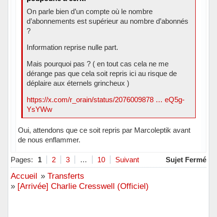
On parle bien d’un compte où le nombre
d’abonnements est supérieur au nombre d’abonnés
?
Information reprise nulle part.
Mais pourquoi pas ? ( en tout cas cela ne me
dérange pas que cela soit repris ici au risque de
déplaire aux éternels grincheux )
https://x.com/r_orain/status/2076009878 … eQ5g-
YsYWw
Oui, attendons que ce soit repris par Marcoleptik avant
de nous enflammer.
Hors ligne
Pages:
1
2
3
…
10
Suivant
Sujet Fermé
Accueil
»
Transferts
»
[Arrivée] Charlie Cresswell (Officiel)