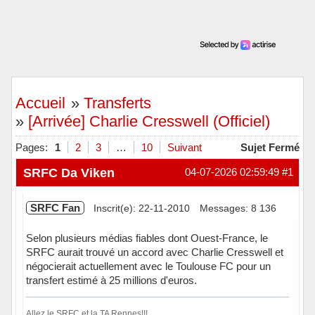
Accueil
»
Transferts
»
[Arrivée] Charlie Cresswell (Officiel)
Pages:
1
2
3
…
10
Suivant
Sujet Fermé
SRFC Da Viken
04-07-2026 02:59:49
#1
SRFC Fan
Inscrit(e): 22-11-2010
Messages: 8 136
Selon plusieurs médias fiables dont Ouest-France, le
SRFC aurait trouvé un accord avec Charlie Cresswell et
négocierait actuellement avec le Toulouse FC pour un
transfert estimé à 25 millions d'euros.
Allez le SRFC et la TA Rennes!!!