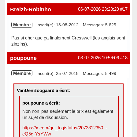
Hors ligne
Breizh-Robinho
06-07-2026 23:28:29
#17
Membre
Inscrit(e): 13-08-2012
Messages: 5 625
Pas si cher que ça finalement Cresswell (les anglais sont
zinzins).
Hors ligne
poupoune
08-07-2026 10:59:06
#18
Membre
Inscrit(e): 25-07-2018
Messages: 5 499
VanDenBoogaard a écrit:
poupoune a écrit:
Non non lpas seulement le prix est également
un sujet de discussion.
https://x.com/gui_tog/status/2073312350 …
eQ5g-YsYWw