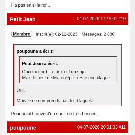
Il a pas saisi la ref...
Hors ligne
Petit Jean
04-07-2026 17:15:01
#10
Membre
Inscrit(e): 02-12-2023
Messages: 2 886
poupoune a écrit:
Petit Jean a écrit:
Oui d'accord. Le prix est un sujet.
Mais le post de Marcoleptik reste une blague.
Oui.
Mais je ne comprends pas les blagues.
Pourtant il t arrive d'en sortir de très bonnes.
Hors ligne
poupoune
04-07-2026 20:01:33
#11