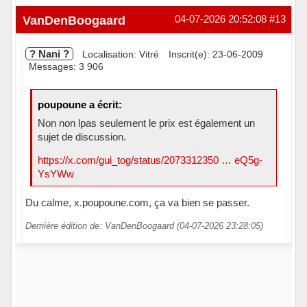
Hors ligne
VanDenBoogaard
04-07-2026 20:52:08
#13
? Nani ?
Localisation: Vitré
Inscrit(e): 23-06-2009
Messages: 3 906
poupoune a écrit:
Non non lpas seulement le prix est également un
sujet de discussion.
https://x.com/gui_tog/status/2073312350 … eQ5g-
YsYWw
Du calme, x.poupoune.com, ça va bien se passer.
Dernière édition de: VanDenBoogaard (04-07-2026 23:28:05)
Hors ligne