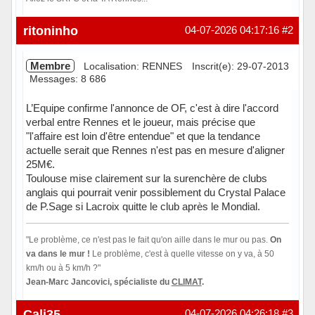
Hors ligne
ritoninho
04-07-2026 04:17:16
#2
Membre
Localisation: RENNES
Inscrit(e): 29-07-2013
Messages: 8 686
L’Equipe confirme l'annonce de OF, c'est à dire l'accord
verbal entre Rennes et le joueur, mais précise que
"l'affaire est loin d'être entendue" et que la tendance
actuelle serait que Rennes n'est pas en mesure d'aligner
25M€.
Toulouse mise clairement sur la surenchère de clubs
anglais qui pourrait venir possiblement du Crystal Palace
de P.Sage si Lacroix quitte le club après le Mondial.
"Le problème, ce n'est pas le fait qu'on aille dans le mur ou pas.
On
va dans le mur !
Le problème, c'est à quelle vitesse on y va, à 50
km/h ou à 5 km/h ?"
Jean-Marc Jancovici, spécialiste du
CLIMAT
.
En ligne
Cali35
04-07-2026 04:26:18
#3