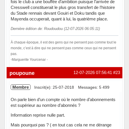
fois le club a une bouffée d’ambition puisque l’arrivée de
Cresswell constituerait le plus gros transfert de l’histoire
du Stade rennais devant Gouiri et Doku tandis que
Mayenda occuperait, quant à lui, la quatrième place.
Dernière édition de: Roudoudou (12-07-2026 06:05:11)
À chaque époque, il est des gens qui ne pensent pas comme tout le
monde, c’est à dire qui ne pensent pas comme ceux qui ne pensent
pas.
-Marguerite Yourcenar -
Hors ligne
poupoune
12-07-2026 07:56:41
#23
Membre
Inscrit(e): 25-07-2018
Messages: 5 499
On parle bien d’un compte où le nombre d’abonnements
est supérieur au nombre d’abonnés ?
Information reprise nulle part.
Mais pourquoi pas ? ( en tout cas cela ne me dérange