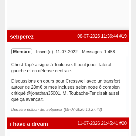
sebperez
08-07-2026 11:36:44
#19
Membre
Inscrit(e): 11-07-2022
Messages: 1 458
Christ Tapé a signé à Toulouse. Il peut jouer latéral
gauche et en défense centrale.
Discussions en cours pour Cresswell avec un transfert
autour de 28m€ primes incluses selon notre ô combien
critiqué @jonathan35001. M. Toubache-Ter disait aussi
que ça avançait.
Dernière édition de: sebperez (09-07-2026 13:27:42)
Hors ligne
i have a dream
11-07-2026 21:45:41
#20