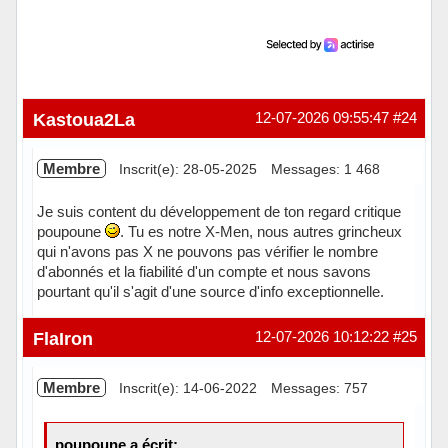
Kastoua2La
12-07-2026 09:55:47
#24
Membre
Inscrit(e): 28-05-2025
Messages: 1 468
Je suis content du développement de ton regard critique
poupoune
. Tu es notre X-Men, nous autres grincheux
qui n'avons pas X ne pouvons pas vérifier le nombre
d'abonnés et la fiabilité d'un compte et nous savons
pourtant qu'il s'agit d'une source d'info exceptionnelle.
Hors ligne
FlaIron
12-07-2026 10:12:22
#25
Membre
Inscrit(e): 14-06-2022
Messages: 757
poupoune a écrit: