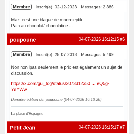
Membre
Inscrit(e): 02-12-2023
Messages: 2 886
Mais cest une blague de marcoleptik.
Pain au chocolat/ chocolatine ...
Hors ligne
poupoune
04-07-2026 16:12:15
#6
Membre
Inscrit(e): 25-07-2018
Messages: 5 499
Non non lpas seulement le prix est également un sujet de
discussion.
https://x.com/gui_tog/status/2073312350 … eQ5g-
YsYWw
Dernière édition de: poupoune (04-07-2026 16:18:28)
La place d'Espagne
Hors ligne
Petit Jean
04-07-2026 16:15:17
#7