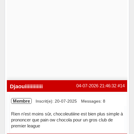
Djaouiiiiiiiiiiii
04-07-2026 21:46:32
#14
Membre
Inscrit(e): 20-07-2025
Messages: 8
Rien n’est moins sûr, chocoleutiiine est bien plus simple à
prononcer que pain ow chocola pour un gros club de
premier league