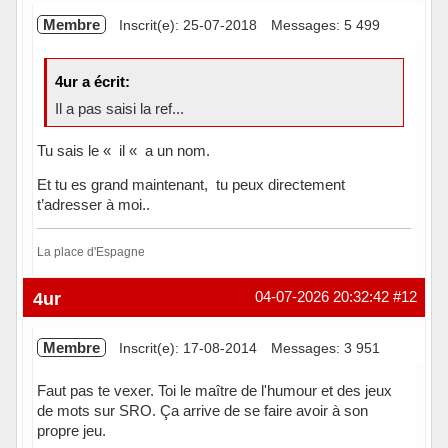
Membre
Inscrit(e): 25-07-2018
Messages: 5 499
4ur a écrit:
Il a pas saisi la ref...
Tu sais le « il « a un nom.
Et tu es grand maintenant, tu peux directement
t’adresser à moi..
La place d'Espagne
Hors ligne
4ur
04-07-2026 20:32:42
#12
Membre
Inscrit(e): 17-08-2014
Messages: 3 951
Faut pas te vexer. Toi le maître de l'humour et des jeux
de mots sur SRO. Ça arrive de se faire avoir à son
propre jeu.