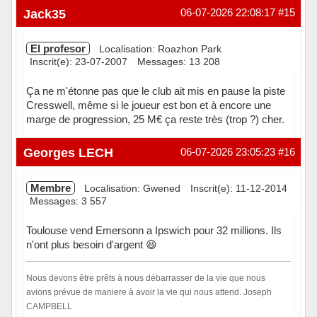
Hors ligne
Jack35
06-07-2026 22:08:17
#15
El profesor
Localisation: Roazhon Park
Inscrit(e): 23-07-2007
Messages: 13 208
Ça ne m'étonne pas que le club ait mis en pause la piste
Cresswell, même si le joueur est bon et à encore une
marge de progression, 25 M€ ça reste très (trop ?) cher.
Hors ligne
Georges LECH
06-07-2026 23:05:23
#16
Membre
Localisation: Gwened
Inscrit(e): 11-12-2014
Messages: 3 557
Toulouse vend Emersonn a Ipswich pour 32 millions. Ils
n'ont plus besoin d'argent 😆
Nous devons être prêts à nous débarrasser de la vie que nous
avions prévue de maniere à avoir la vie qui nous attend. Joseph
CAMPBELL