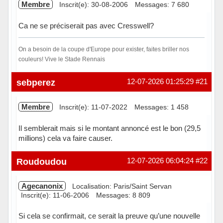
Membre
Inscrit(e): 30-08-2006
Messages: 7 680
Ca ne se préciserait pas avec Cresswell?
On a besoin de la coupe d'Europe pour exister, faites briller nos
couleurs! Vive le Stade Rennais
Hors ligne
sebperez
12-07-2026 01:25:29
#21
Membre
Inscrit(e): 11-07-2022
Messages: 1 458
Il semblerait mais si le montant annoncé est le bon (29,5
millions) cela va faire causer.
Hors ligne
Roudoudou
12-07-2026 06:04:24
#22
Agecanonix
Localisation: Paris/Saint Servan
Inscrit(e): 11-06-2006
Messages: 8 809
Si cela se confirmait, ce serait la preuve qu’une nouvelle