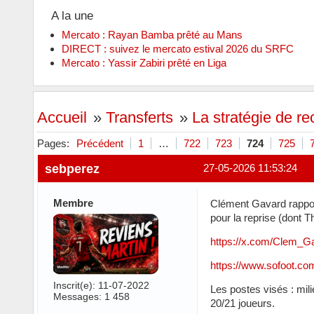
A la une
Mercato : Rayan Bamba prêté au Mans
DIRECT : suivez le mercato estival 2026 du SRFC
Mercato : Yassir Zabiri prêté en Liga
Accueil
»
Transferts
»
La stratégie de r
Pages:
Précédent
1
…
722
723
724
725
sebperez
27-05-2026 11:53:24
Membre
Clément Gavard rapport
pour la reprise (dont 
https://x.com/Clem_G
https://www.sofoot.com
Inscrit(e): 11-07-2022
Les postes visés : mili
Messages: 1 458
20/21 joueurs.