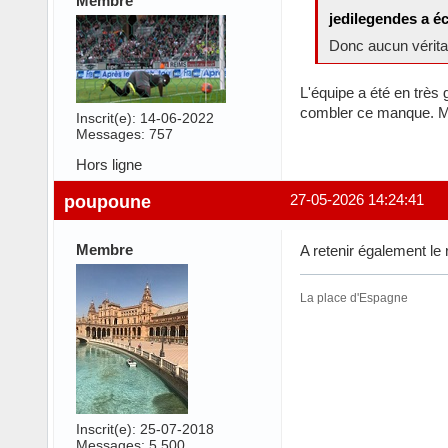
Membre
jedilegendes a éc
Donc aucun véritab
L'équipe a été en très g
combler ce manque. Ma
Inscrit(e): 14-06-2022
Messages: 757
Hors ligne
poupoune
27-05-2026 14:24:41
Membre
A retenir également le
La place d'Espagne
Inscrit(e): 25-07-2018
Messages: 5 500