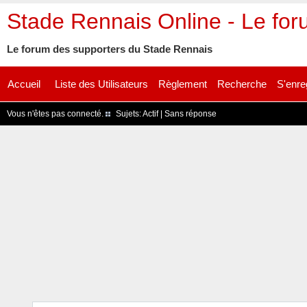
Stade Rennais Online - Le fo
Le forum des supporters du Stade Rennais
Accueil
Liste des Utilisateurs
Règlement
Recherche
S'enre
Vous n'êtes pas connecté.
Sujets:
Actif
|
Sans réponse