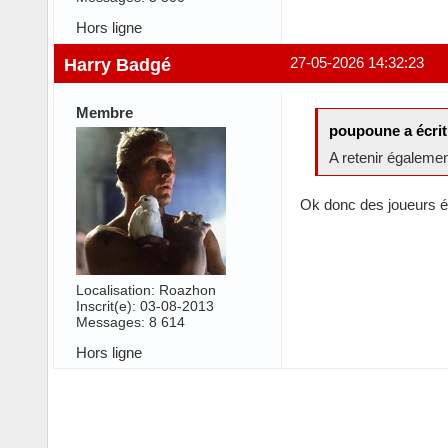
Hors ligne
Harry Badgé
27-05-2026 14:32:23
Membre
poupoune a écrit
A retenir égaleme
Ok donc des joueurs é
Localisation: Roazhon
Inscrit(e): 03-08-2013
Messages: 8 614
Hors ligne