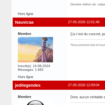
Dernière édition de: sebp
Hors ligne
Nausicaa
27-05-2026 12:01:48
Membre
Ça c'est du concret, par
"Nous pensons trop et nous 
Inscrit(e): 14-08-2024
Messages: 1 683
Hors ligne
jedilegendes
27-05-2026 12:09:04
Membre
Donc aucun véritable a