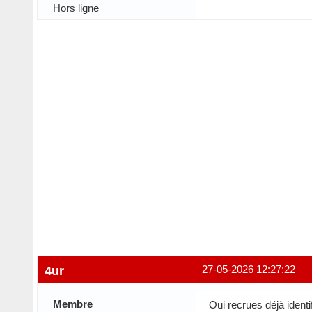
Hors ligne
4ur
27-05-2026 12:27:22
Membre
Oui recrues déjà identif