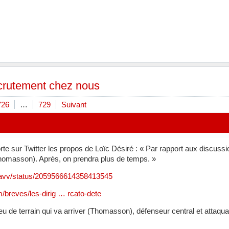
ecrutement chez nous
726
…
729
Suivant
e sur Twitter les propos de Loïc Désiré : « Par rapport aux discuss
Thomasson). Après, on prendra plus de temps. »
avv/status/2059566614358413545
/breves/les-dirig … rcato-dete
eu de terrain qui va arriver (Thomasson), défenseur central et attaquan