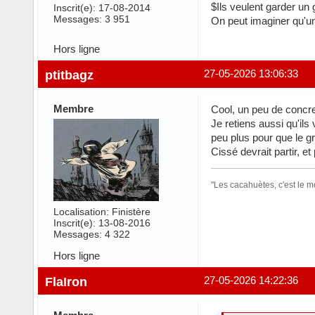
$Ils veulent garder un
Inscrit(e): 17-08-2014
Messages: 3 951
On peut imaginer qu'un 
Hors ligne
ptitbagz
27-05-2026 13:06:33
Membre
Cool, un peu de concre
Je retiens aussi qu'ils
peu plus pour que le gr
Cissé devrait partir, et
"Les cacahuètes, c'est le 
Localisation: Finistère
Inscrit(e): 13-08-2016
Messages: 4 322
Hors ligne
FlaIron
27-05-2026 14:22:36