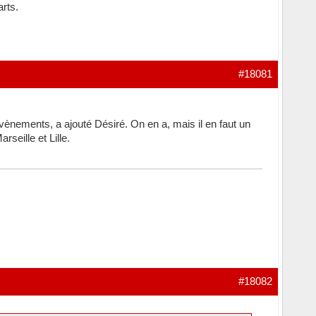
rts.
#18081
évènements, a ajouté Désiré. On en a, mais il en faut un
seille et Lille.
#18082