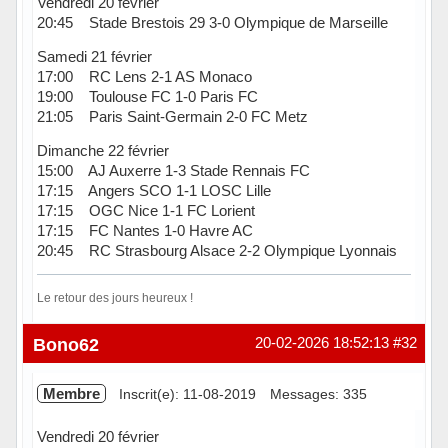
Vendredi 20 février
20:45 Stade Brestois 29 3-0 Olympique de Marseille
Samedi 21 février
17:00 RC Lens 2-1 AS Monaco
19:00 Toulouse FC 1-0 Paris FC
21:05 Paris Saint-Germain 2-0 FC Metz
Dimanche 22 février
15:00 AJ Auxerre 1-3 Stade Rennais FC
17:15 Angers SCO 1-1 LOSC Lille
17:15 OGC Nice 1-1 FC Lorient
17:15 FC Nantes 1-0 Havre AC
20:45 RC Strasbourg Alsace 2-2 Olympique Lyonnais
Le retour des jours heureux !
Hors ligne
Bono62
20-02-2026 18:52:13
#32
Membre
Inscrit(e): 11-08-2019
Messages: 335
Vendredi 20 février