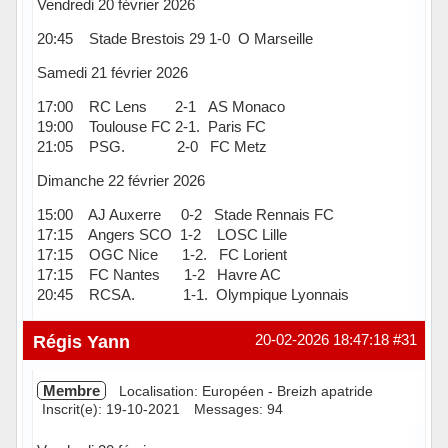
Vendredi 20 février 2026
20:45 Stade Brestois 29 1-0 O Marseille
Samedi 21 février 2026
17:00 RC Lens 2-1 AS Monaco
19:00 Toulouse FC 2-1. Paris FC
21:05 PSG. 2-0 FC Metz
Dimanche 22 février 2026
15:00 AJ Auxerre 0-2 Stade Rennais FC
17:15 Angers SCO 1-2 LOSC Lille
17:15 OGC Nice 1-2. FC Lorient
17:15 FC Nantes 1-2 Havre AC
20:45 RCSA. 1-1. Olympique Lyonnais
Hors ligne
Régis Yann
20-02-2026 18:47:18
#31
Membre
Localisation: Européen - Breizh apatride
Inscrit(e): 19-10-2021
Messages: 94