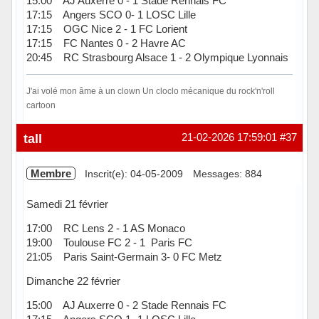
15:00 AJ Auxerre 0 - 1 Stade Rennais FC
17:15 Angers SCO 0- 1 LOSC Lille
17:15 OGC Nice 2 - 1 FC Lorient
17:15 FC Nantes 0 - 2 Havre AC
20:45 RC Strasbourg Alsace 1 - 2 Olympique Lyonnais
J'ai volé mon âme à un clown Un cloclo mécanique du rock'n'roll
cartoon
Hors ligne
tall
21-02-2026 17:59:01
#37
Membre
Inscrit(e): 04-05-2009
Messages: 884
Samedi 21 février
17:00 RC Lens 2 - 1 AS Monaco
19:00 Toulouse FC 2 - 1 Paris FC
21:05 Paris Saint-Germain 3- 0 FC Metz
Dimanche 22 février
15:00 AJ Auxerre 0 - 2 Stade Rennais FC