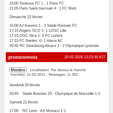
19:00 Toulouse FC 1 - 1 Paris FC
21:05 Paris Saint-Germain 4 - 1 FC Metz
Dimanche 22 février
15:00 AJ Auxerre 1 - 3 Stade Rennais FC
17:15 Angers SCO 1- 1 LOSC Lille
17:15 OGC Nice 1- 0 FC Lorient
17:15 FC Nantes 0- 1 Havre AC
20:45 RC Strasbourg Alsace 1 - 2 Olympique Lyonnais
Hors ligne
pronorennois
20-02-2026 13:23:30
#27
Membre
Localisation: Par dessus le marché
Inscrit(e): 21-02-2011
Messages: 11 352
Vendredi 20 février
20:45 Stade Brestois 29 - Olympique de Marseille 1-2
Samedi 21 février
17:00 RC Lens - AS Monaco 1-1