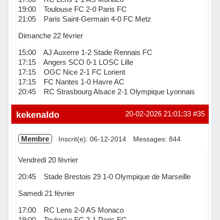
19:00 Toulouse FC 2-0 Paris FC
21:05 Paris Saint-Germain 4-0 FC Metz
Dimanche 22 février
15:00 AJ Auxerre 1-2 Stade Rennais FC
17:15 Angers SCO 0-1 LOSC Lille
17:15 OGC Nice 2-1 FC Lorient
17:15 FC Nantes 1-0 Havre AC
20:45 RC Strasbourg Alsace 2-1 Olympique Lyonnais
Hors ligne
kekenaldo
20-02-2026 21:01:33
#35
Membre
Inscrit(e): 06-12-2014
Messages: 844
Vendredi 20 février
20:45 Stade Brestois 29 1-0 Olympique de Marseille
Samedi 21 février
17:00 RC Lens 2-0 AS Monaco
19:00 Toulouse FC 2-1 Paris FC