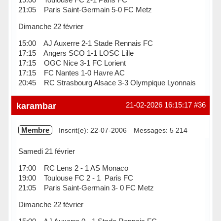
21:05 Paris Saint-Germain 5-0 FC Metz
Dimanche 22 février
15:00 AJ Auxerre 2-1 Stade Rennais FC
17:15 Angers SCO 1-1 LOSC Lille
17:15 OGC Nice 3-1 FC Lorient
17:15 FC Nantes 1-0 Havre AC
20:45 RC Strasbourg Alsace 3-3 Olympique Lyonnais
Hors ligne
karambar
21-02-2026 16:15:17
#36
Membre
Inscrit(e): 22-07-2006
Messages: 5 214
Samedi 21 février
17:00 RC Lens 2 - 1 AS Monaco
19:00 Toulouse FC 2 - 1 Paris FC
21:05 Paris Saint-Germain 3- 0 FC Metz
Dimanche 22 février