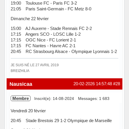
19:00 Toulouse FC - Paris FC 3-2
21:05 Paris Saint-Germain - FC Metz 8-0
Dimanche 22 février
15:00 AJ Auxerre - Stade Rennais FC 2-2
17:15 Angers SCO - LOSC Lille 1-2
17:15 OGC Nice - FC Lorient 2-1
17:15 FC Nantes - Havre AC 2-1
20:45 RC Strasbourg Alsace - Olympique Lyonnais 1-2
JE SUIS NÉ LE 27 AVRIL 2019
BREIZHILIA
Hors ligne
Nausicaa
20-02-2026 14:57:48
#28
Membre
Inscrit(e): 14-08-2024
Messages: 1 683
Vendredi 20 février
20:45 Stade Brestois 29 1-2 Olympique de Marseille