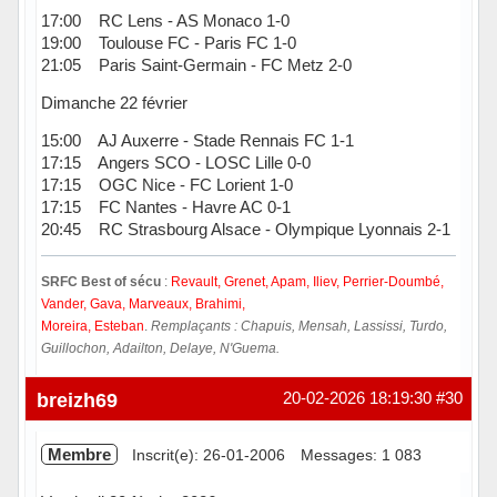
17:00 RC Lens - AS Monaco 1-0
19:00 Toulouse FC - Paris FC 1-0
21:05 Paris Saint-Germain - FC Metz 2-0
Dimanche 22 février
15:00 AJ Auxerre - Stade Rennais FC 1-1
17:15 Angers SCO - LOSC Lille 0-0
17:15 OGC Nice - FC Lorient 1-0
17:15 FC Nantes - Havre AC 0-1
20:45 RC Strasbourg Alsace - Olympique Lyonnais 2-1
SRFC Best of sécu
:
Revault, Grenet, Apam, Iliev, Perrier-Doumbé,
Vander, Gava, Marveaux, Brahimi,
Moreira, Esteban
.
Remplaçants : Chapuis, Mensah, Lassissi, Turdo,
Guillochon, Adailton, Delaye, N'Guema.
Hors ligne
breizh69
20-02-2026 18:19:30
#30
Membre
Inscrit(e): 26-01-2006
Messages: 1 083