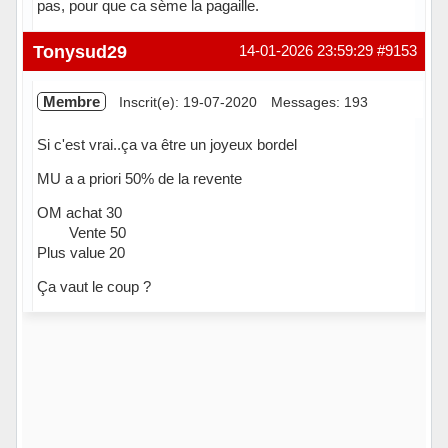
pas, pour que ca sème la pagaille.
Hors ligne
Tonysud29
14-01-2026 23:59:29
#9153
Membre
Inscrit(e): 19-07-2020
Messages: 193
Si c'est vrai..ça va être un joyeux bordel
MU a a priori 50% de la revente
OM achat 30
Vente 50
Plus value 20
Ça vaut le coup ?
Hors ligne