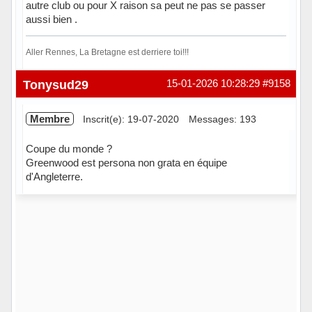
autre club ou pour X raison sa peut ne pas se passer
aussi bien .
Aller Rennes, La Bretagne est derriere toi!!!
Hors ligne
Tonysud29
15-01-2026 10:28:29
#9158
Membre
Inscrit(e): 19-07-2020
Messages: 193
Coupe du monde ?
Greenwood est persona non grata en équipe
d'Angleterre.
Hors ligne