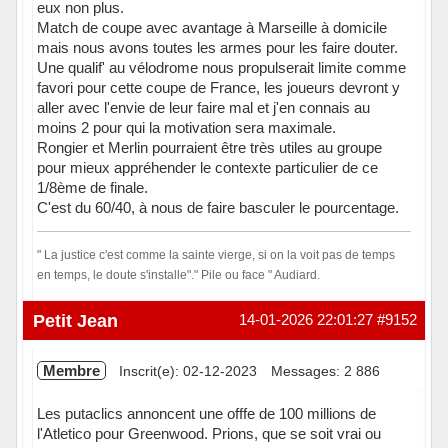
eux non plus.
Match de coupe avec avantage à Marseille à domicile
mais nous avons toutes les armes pour les faire douter.
Une qualif' au vélodrome nous propulserait limite comme
favori pour cette coupe de France, les joueurs devront y
aller avec l'envie de leur faire mal et j'en connais au
moins 2 pour qui la motivation sera maximale.
Rongier et Merlin pourraient être très utiles au groupe
pour mieux appréhender le contexte particulier de ce
1/8ème de finale.
C'est du 60/40, à nous de faire basculer le pourcentage.
" La justice c'est comme la sainte vierge, si on la voit pas de temps
en temps, le doute s'installe"." Pile ou face " Audiard.
Hors ligne
Petit Jean
14-01-2026 22:01:27
#9152
Membre
Inscrit(e): 02-12-2023
Messages: 2 886
Les putaclics annoncent une offfe de 100 millions de
l'Atletico pour Greenwood. Prions, que se soit vrai ou