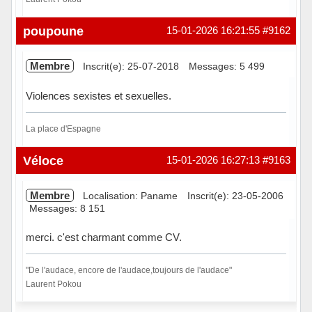
Hors ligne
poupoune
15-01-2026 16:21:55
#9162
Membre
Inscrit(e): 25-07-2018
Messages: 5 499
Violences sexistes et sexuelles.
La place d'Espagne
Hors ligne
Véloce
15-01-2026 16:27:13
#9163
Membre
Localisation: Paname
Inscrit(e): 23-05-2006
Messages: 8 151
merci. c'est charmant comme CV.
"De l'audace, encore de l'audace,toujours de l'audace"
Laurent Pokou
Hors ligne