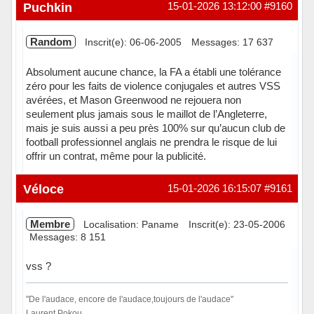
Hors ligne
Puchkin
15-01-2026 13:12:00
#9160
Random
Inscrit(e): 06-06-2005
Messages: 17 637
Absolument aucune chance, la FA a établi une tolérance
zéro pour les faits de violence conjugales et autres VSS
avérées, et Mason Greenwood ne rejouera non
seulement plus jamais sous le maillot de l’Angleterre,
mais je suis aussi a peu près 100% sur qu’aucun club de
football professionnel anglais ne prendra le risque de lui
offrir un contrat, même pour la publicité.
Hors ligne
Véloce
15-01-2026 16:15:07
#9161
Membre
Localisation: Paname
Inscrit(e): 23-05-2006
Messages: 8 151
vss ?
"De l'audace, encore de l'audace,toujours de l'audace"
Laurent Pokou