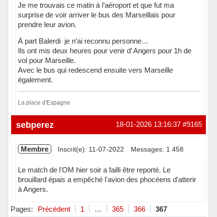
Je me trouvais ce matin à l’aéroport et que fut ma
surprise de voir arriver le bus des Marseillais pour
prendre leur avion.
À part Balerdi je n’ai reconnu personne…
Ils ont mis deux heures pour venir d’ Angers pour 1h de
vol pour Marseille.
Avec le bus qui redescend ensuite vers Marseille
également.
La place d'Espagne
Hors ligne
sebperez
18-01-2026 13:16:37
#9165
Membre
Inscrit(e): 11-07-2022
Messages: 1 458
Le match de l'OM hier soir a failli être reporté. Le
brouillard épais a empêché l'avion des phocéens d'atterir
à Angers.
Hors ligne
Pages:
Précédent
1
…
365
366
367