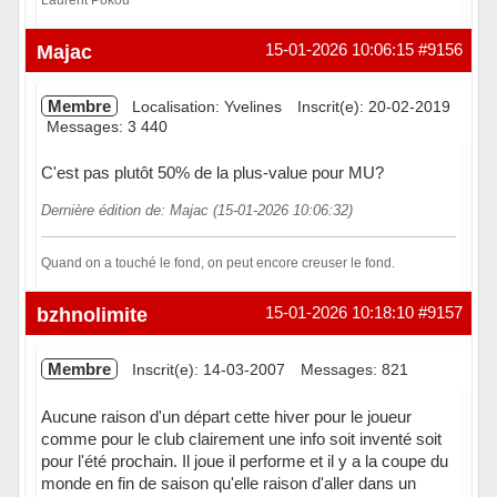
Laurent Pokou
Hors ligne
Majac
15-01-2026 10:06:15
#9156
Membre
Localisation: Yvelines
Inscrit(e): 20-02-2019
Messages: 3 440
C'est pas plutôt 50% de la plus-value pour MU?
Dernière édition de: Majac (15-01-2026 10:06:32)
Quand on a touché le fond, on peut encore creuser le fond.
Hors ligne
bzhnolimite
15-01-2026 10:18:10
#9157
Membre
Inscrit(e): 14-03-2007
Messages: 821
Aucune raison d'un départ cette hiver pour le joueur
comme pour le club clairement une info soit inventé soit
pour l'été prochain. Il joue il performe et il y a la coupe du
monde en fin de saison qu'elle raison d'aller dans un