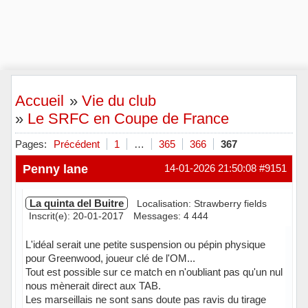
Accueil
»
Vie du club
»
Le SRFC en Coupe de France
Pages:
Précédent
1
…
365
366
367
Penny lane
14-01-2026 21:50:08
#9151
La quinta del Buitre
Localisation: Strawberry fields
Inscrit(e): 20-01-2017
Messages: 4 444
L'idéal serait une petite suspension ou pépin physique
pour Greenwood, joueur clé de l'OM...
Tout est possible sur ce match en n'oubliant pas qu'un nul
nous mènerait direct aux TAB.
Les marseillais ne sont sans doute pas ravis du tirage