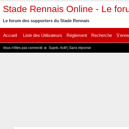
Stade Rennais Online - Le fo
Le forum des supporters du Stade Rennais
Accueil
Liste des Utilisateurs
Règlement
Recherche
S'enre
Vous n'êtes pas connecté.
Sujets:
Actif
|
Sans réponse