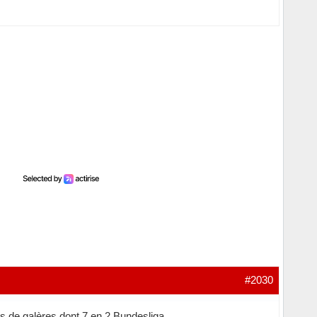
#2030
s de galères dont 7 en 2.Bundesliga...