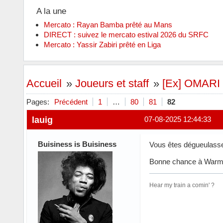
A la une
Mercato : Rayan Bamba prêté au Mans
DIRECT : suivez le mercato estival 2026 du SRFC
Mercato : Yassir Zabiri prêté en Liga
Accueil
»
Joueurs et staff
»
[Ex] OMARI
Pages:
Précédent
1
…
80
81
82
lauig
07-08-2025 12:44:33
Buisiness is Buisiness
Vous êtes dégueulasse
Bonne chance à Warmed
Hear my train a comin' ?