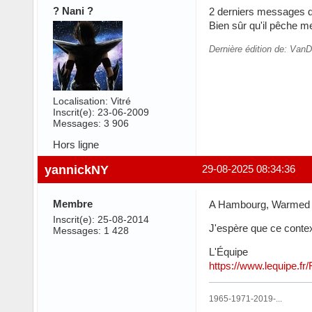
? Nani ?
2 derniers messages qui
Bien sûr qu'il pêche m
Dernière édition de: Van
Localisation: Vitré
Inscrit(e): 23-06-2009
Messages: 3 906
Hors ligne
yannickNY
29-08-2025 08:34:36
Membre
A Hambourg, Warmed O
Inscrit(e): 25-08-2014
J'espère que ce contex
Messages: 1 428
L'Équipe
https://www.lequipe.fr
1965-1971-2019-...