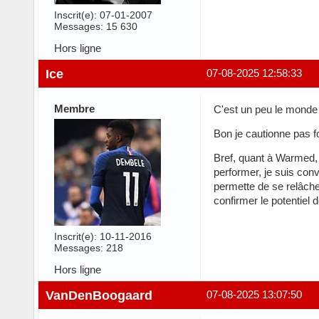
Inscrit(e): 07-01-2007
Messages: 15 630
Hors ligne
Ice
07-08-2025 12:58:33
Membre
C'est un peu le monde
Bon je cautionne pas f
Bref, quant à Warmed, 
performer, je suis con
permette de se relâcher
confirmer le potentiel 
Inscrit(e): 10-11-2016
Messages: 218
Hors ligne
VanDenBoogaard
07-08-2025 13:07:50