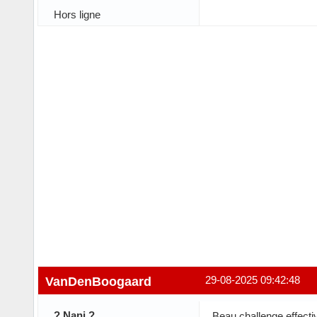
Hors ligne
VanDenBoogaard
29-08-2025 09:42:48
? Nani ?
Beau challenge effecti