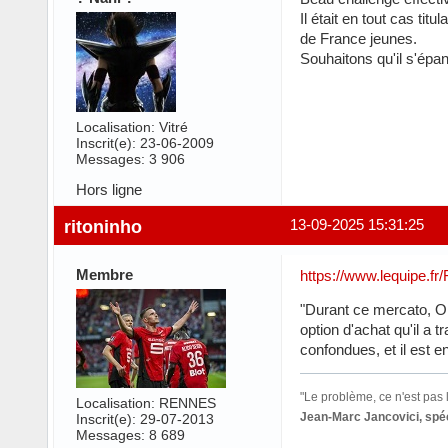
Il était en tout cas t
de France jeunes.
Souhaitons qu'il s'épan
Localisation: Vitré
Inscrit(e): 23-06-2009
Messages: 3 906
Hors ligne
ritoninho
13-09-2025 15:31:25
Membre
https://www.lequipe.fr
"Durant ce mercato, Om
option d'achat qu'il a t
confondues, et il est 
"Le problème, ce n'est pas l
Localisation: RENNES
Jean-Marc Jancovici, spéc
Inscrit(e): 29-07-2013
Messages: 8 689