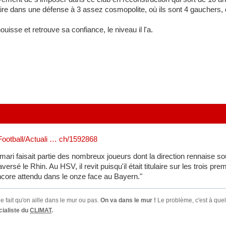
itulaire dans une défense à 3 assez cosmopolite, où ils sont 4 gaucher
ouisse et retrouve sa confiance, le niveau il l'a.
/Football/Actuali … ch/1592868
ari faisait partie des nombreux joueurs dont la direction rennaise sou
raversé le Rhin. Au HSV, il revit puisqu'il était titulaire sur les trois
encore attendu dans le onze face au Bayern."
e fait qu'on aille dans le mur ou pas.
On va dans le mur !
Le problème, c'est à quel
ialiste du
CLIMAT
.