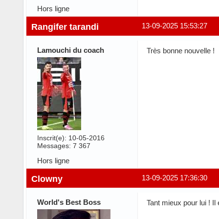
Hors ligne
Rangifer tarandi
13-09-2025 15:53:27
Lamouchi du coach
Très bonne nouvelle !
Inscrit(e): 10-05-2016
Messages: 7 367
Hors ligne
Clowny
13-09-2025 17:36:30
World's Best Boss
Tant mieux pour lui ! I