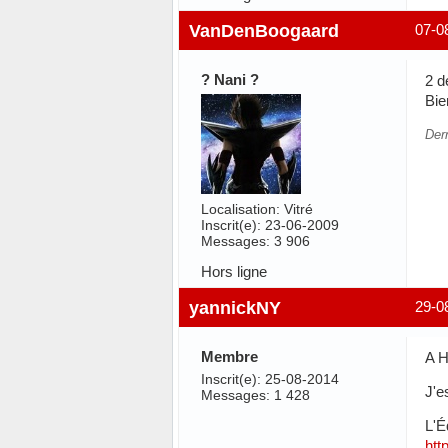
VanDenBoogaard
07-0
? Nani ?
2 d
Bie
Der
Localisation: Vitré
Inscrit(e): 23-06-2009
Messages: 3 906
Hors ligne
yannickNY
29-0
Membre
A H
Inscrit(e): 25-08-2014
J'e
Messages: 1 428
L'É
htt