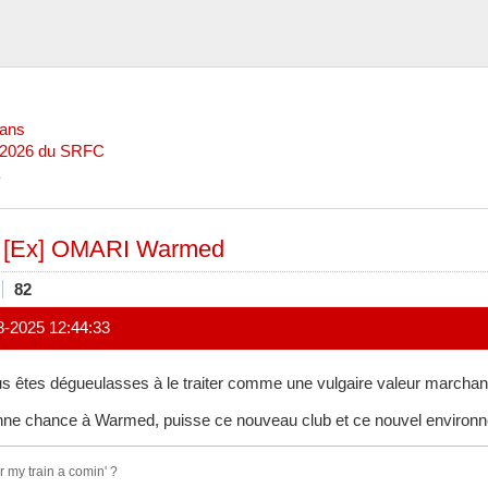
Mans
l 2026 du SRFC
»
[Ex] OMARI Warmed
82
8-2025 12:44:33
s êtes dégueulasses à le traiter comme une vulgaire valeur marchan
ne chance à Warmed, puisse ce nouveau club et ce nouvel environnem
 my train a comin' ?