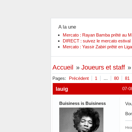
A la une
Mercato : Rayan Bamba prêté au 
DIRECT : suivez le mercato estiva
Mercato : Yassir Zabiri prêté en Liga
Accueil
»
Joueurs et staff
Pages:
Précédent
1
…
80
81
lauig
07-0
Buisiness is Buisiness
Vou
Bon
Hear