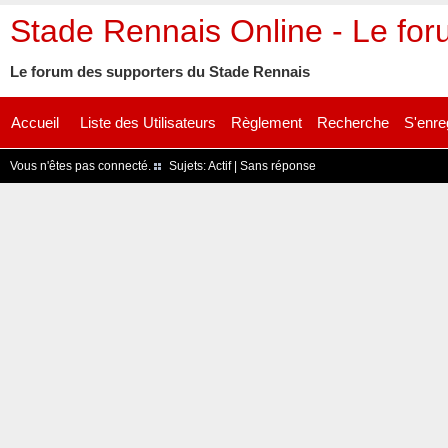
Stade Rennais Online - Le fo
Le forum des supporters du Stade Rennais
Accueil
Liste des Utilisateurs
Règlement
Recherche
S'enre
Vous n'êtes pas connecté.
Sujets:
Actif
|
Sans réponse