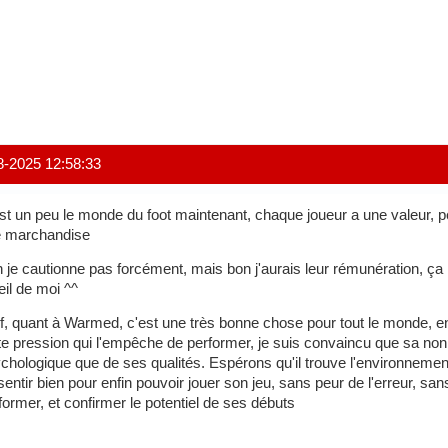
8-2025 12:58:33
st un peu le monde du foot maintenant, chaque joueur a une valeur, 
 marchandise
 je cautionne pas forcément, mais bon j'aurais leur rémunération, ça
eil de moi ^^
f, quant à Warmed, c'est une très bonne chose pour tout le monde, e
te pression qui l'empêche de performer, je suis convaincu que sa non 
chologique que de ses qualités. Espérons qu'il trouve l'environnement
sentir bien pour enfin pouvoir jouer son jeu, sans peur de l'erreur, san
former, et confirmer le potentiel de ses débuts