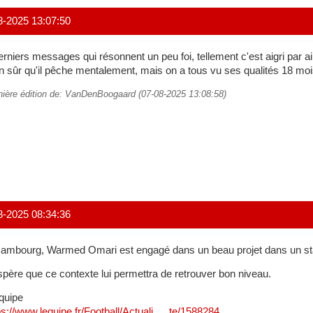
8-2025 13:07:50
erniers messages qui résonnent un peu foi, tellement c'est aigri par ai
n sûr qu'il pêche mentalement, mais on a tous vu ses qualités 18 moi
nière édition de: VanDenBoogaard (07-08-2025 13:08:58)
8-2025 08:34:36
ambourg, Warmed Omari est engagé dans un beau projet dans un st
spère que ce contexte lui permettra de retrouver bon niveau.
quipe
ps://www.lequipe.fr/Football/Actuali … te/1588284