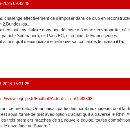
8-2025 09:42:48
u challenge effectivement de s'imposer dans ce club en reconstructio
n 2.Bundesliga...
était en tout cas titulaire dans une défense à 3 assez cosmopolite, où 
patriote Soumahoro, ex Paris FC, et équipe de France jeunes.
haitons qu'il s'épanouisse et retrouve sa confiance, le niveau il l'a.
9-2025 15:31:25
ps://www.lequipe.fr/Football/Actuali … ch/1592868
rant ce mercato, Omari faisait partie des nombreux joueurs dont la di
c'est sous forme de prêt avec option d'achat qu'il a traversé le Rhin. Au H
 les trois premiers matches de sa nouvelle équipe, toutes compétition
s le onze face au Bayern."