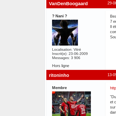
VanDenBoogaard
29-0
? Nani ?
Bea
7 e
Il 
com
Sou
Localisation: Vitré
Inscrit(e): 23-06-2009
Messages: 3 906
Hors ligne
ritoninho
13-0
Membre
htt
"Du
et 
sur
dan