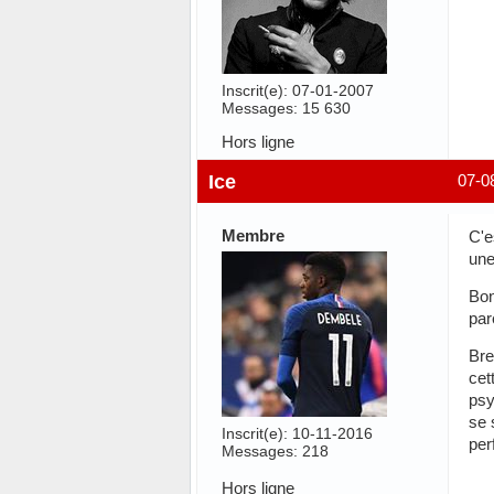
Inscrit(e): 07-01-2007
Messages: 15 630
Hors ligne
Ice
07-0
Membre
C'e
une
Bon
par
Bre
cet
psy
se 
Inscrit(e): 10-11-2016
per
Messages: 218
Hors ligne