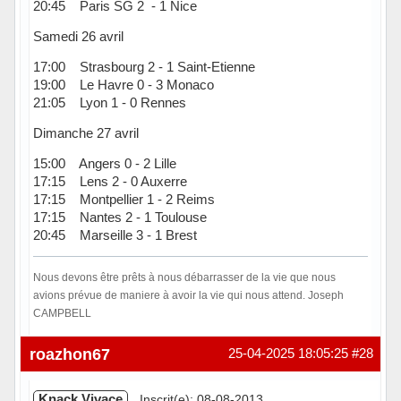
20:45 Paris SG 2 - 1 Nice
Samedi 26 avril
17:00 Strasbourg 2 - 1 Saint-Etienne
19:00 Le Havre 0 - 3 Monaco
21:05 Lyon 1 - 0 Rennes
Dimanche 27 avril
15:00 Angers 0 - 2 Lille
17:15 Lens 2 - 0 Auxerre
17:15 Montpellier 1 - 2 Reims
17:15 Nantes 2 - 1 Toulouse
20:45 Marseille 3 - 1 Brest
Nous devons être prêts à nous débarrasser de la vie que nous
avions prévue de maniere à avoir la vie qui nous attend. Joseph
CAMPBELL
Hors ligne
roazhon67
25-04-2025 18:05:25
#28
Knack Vivace
Inscrit(e): 08-08-2013