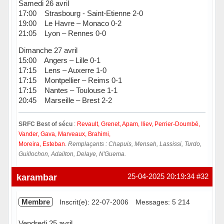
Samedi 26 avril
17:00 Strasbourg - Saint-Etienne 2-0
19:00 Le Havre – Monaco 0-2
21:05 Lyon – Rennes 0-0
Dimanche 27 avril
15:00 Angers – Lille 0-1
17:15 Lens – Auxerre 1-0
17:15 Montpellier – Reims 0-1
17:15 Nantes – Toulouse 1-1
20:45 Marseille – Brest 2-2
SRFC Best of sécu
:
Revault, Grenet, Apam, Iliev, Perrier-Doumbé,
Vander, Gava, Marveaux, Brahimi,
Moreira, Esteban
.
Remplaçants : Chapuis, Mensah, Lassissi, Turdo,
Guillochon, Adailton, Delaye, N'Guema.
Hors ligne
karambar
25-04-2025 20:19:34
#32
Membre
Inscrit(e): 22-07-2006
Messages: 5 214
Vendredi 25 avril