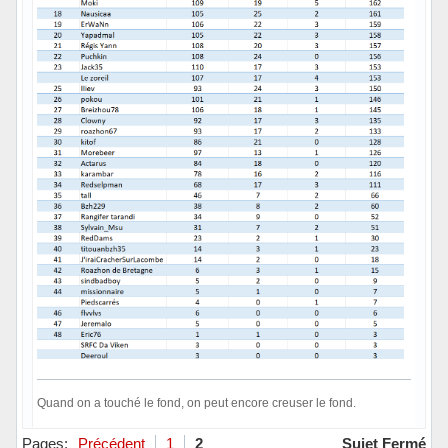
Quand on a touché le fond, on peut encore creuser le fond.
Hors ligne
Pages:
Précédent
1
2
Sujet Fermé