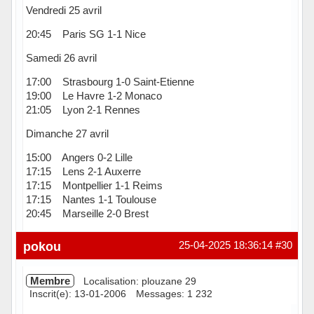
Vendredi 25 avril
20:45 Paris SG 1-1 Nice
Samedi 26 avril
17:00 Strasbourg 1-0 Saint-Etienne
19:00 Le Havre 1-2 Monaco
21:05 Lyon 2-1 Rennes
Dimanche 27 avril
15:00 Angers 0-2 Lille
17:15 Lens 2-1 Auxerre
17:15 Montpellier 1-1 Reims
17:15 Nantes 1-1 Toulouse
20:45 Marseille 2-0 Brest
En ligne
pokou
25-04-2025 18:36:14
#30
Membre
Localisation: plouzane 29
Inscrit(e): 13-01-2006
Messages: 1 232