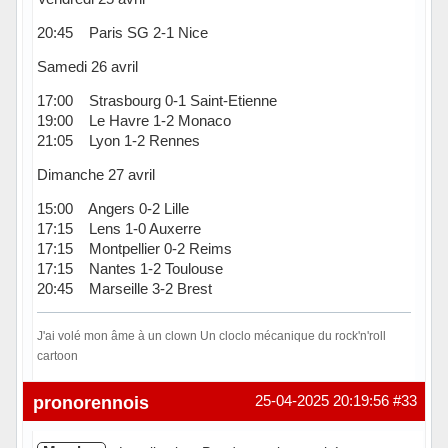
20:45 Paris SG 2-1 Nice
Samedi 26 avril
17:00 Strasbourg 0-1 Saint-Etienne
19:00 Le Havre 1-2 Monaco
21:05 Lyon 1-2 Rennes
Dimanche 27 avril
15:00 Angers 0-2 Lille
17:15 Lens 1-0 Auxerre
17:15 Montpellier 0-2 Reims
17:15 Nantes 1-2 Toulouse
20:45 Marseille 3-2 Brest
J'ai volé mon âme à un clown Un cloclo mécanique du rock'n'roll
cartoon
Hors ligne
pronorennois
25-04-2025 20:19:56
#33