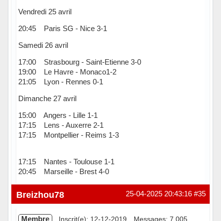
Vendredi 25 avril
20:45 Paris SG - Nice 3-1
Samedi 26 avril
17:00 Strasbourg - Saint-Etienne 3-0
19:00 Le Havre - Monaco1-2
21:05 Lyon - Rennes 0-1
Dimanche 27 avril
15:00 Angers - Lille 1-1
17:15 Lens - Auxerre 2-1
17:15 Montpellier - Reims 1-3
17:15 Nantes - Toulouse 1-1
20:45 Marseille - Brest 4-0
Hors ligne
Breizhou78
25-04-2025 20:43:16
#35
Membre
Inscrit(e): 12-12-2019
Messages: 7 005