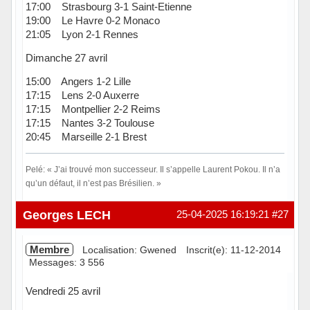
17:00 Strasbourg 3-1 Saint-Etienne
19:00 Le Havre 0-2 Monaco
21:05 Lyon 2-1 Rennes
Dimanche 27 avril
15:00 Angers 1-2 Lille
17:15 Lens 2-0 Auxerre
17:15 Montpellier 2-2 Reims
17:15 Nantes 3-2 Toulouse
20:45 Marseille 2-1 Brest
Pelé: « J’ai trouvé mon successeur. Il s’appelle Laurent Pokou. Il n’a
qu’un défaut, il n’est pas Brésilien. »
Hors ligne
Georges LECH
25-04-2025 16:19:21
#27
Membre
Localisation: Gwened
Inscrit(e): 11-12-2014
Messages: 3 556
Vendredi 25 avril