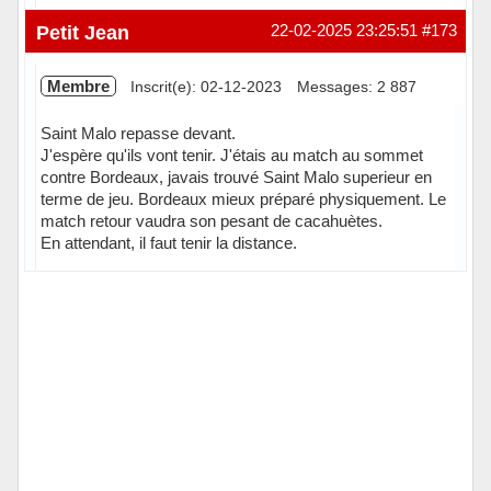
Hors ligne
Petit Jean
22-02-2025 23:25:51
#173
Membre
Inscrit(e): 02-12-2023
Messages: 2 887
Saint Malo repasse devant.
J'espère qu'ils vont tenir. J'étais au match au sommet
contre Bordeaux, javais trouvé Saint Malo superieur en
terme de jeu. Bordeaux mieux préparé physiquement. Le
match retour vaudra son pesant de cacahuètes.
En attendant, il faut tenir la distance.
Hors ligne