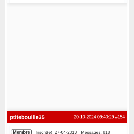
Hors ligne
ptitebouille35
20-10-2024 09:40:29
#154
Membre
Inscrit(e): 27-04-2013
Messages: 818