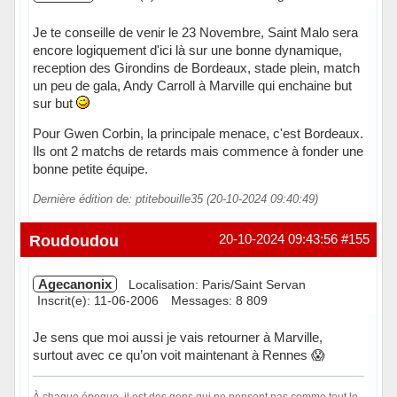
Je te conseille de venir le 23 Novembre, Saint Malo sera
encore logiquement d'ici là sur une bonne dynamique,
reception des Girondins de Bordeaux, stade plein, match
un peu de gala, Andy Carroll à Marville qui enchaine but
sur but
Pour Gwen Corbin, la principale menace, c'est Bordeaux.
Ils ont 2 matchs de retards mais commence à fonder une
bonne petite équipe.
Dernière édition de: ptitebouille35 (20-10-2024 09:40:49)
Hors ligne
Roudoudou
20-10-2024 09:43:56
#155
Agecanonix
Localisation: Paris/Saint Servan
Inscrit(e): 11-06-2006
Messages: 8 809
Je sens que moi aussi je vais retourner à Marville,
surtout avec ce qu’on voit maintenant à Rennes 😱
À chaque époque, il est des gens qui ne pensent pas comme tout le