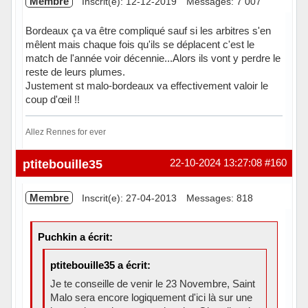
Membre
Inscrit(e): 12-12-2019
Messages: 7 007
Bordeaux ça va être compliqué sauf si les arbitres s'en
mêlent mais chaque fois qu'ils se déplacent c'est le
match de l'année voir décennie...Alors ils vont y perdre le
reste de leurs plumes.
Justement st malo-bordeaux va effectivement valoir le
coup d'œil !!
Allez Rennes for ever
Hors ligne
ptitebouille35
22-10-2024 13:27:08
#160
Membre
Inscrit(e): 27-04-2013
Messages: 818
Puchkin a écrit:
ptitebouille35 a écrit:
Je te conseille de venir le 23 Novembre, Saint
Malo sera encore logiquement d'ici là sur une