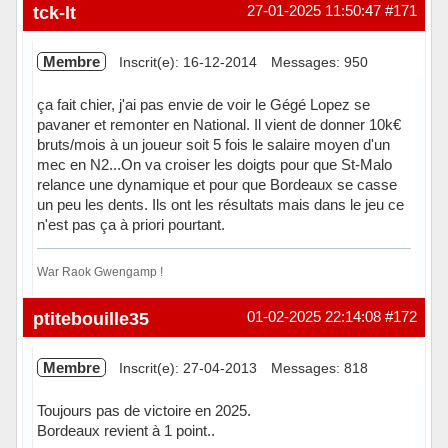
Hors ligne
tck-lt
27-01-2025 11:50:47
#171
Membre
Inscrit(e): 16-12-2014
Messages: 950
ça fait chier, j'ai pas envie de voir le Gégé Lopez se
pavaner et remonter en National. Il vient de donner 10k€
bruts/mois à un joueur soit 5 fois le salaire moyen d'un
mec en N2...On va croiser les doigts pour que St-Malo
relance une dynamique et pour que Bordeaux se casse
un peu les dents. Ils ont les résultats mais dans le jeu ce
n'est pas ça à priori pourtant.
War Raok Gwengamp !
Hors ligne
ptitebouille35
01-02-2025 22:14:08
#172
Membre
Inscrit(e): 27-04-2013
Messages: 818
Toujours pas de victoire en 2025.
Bordeaux revient à 1 point..