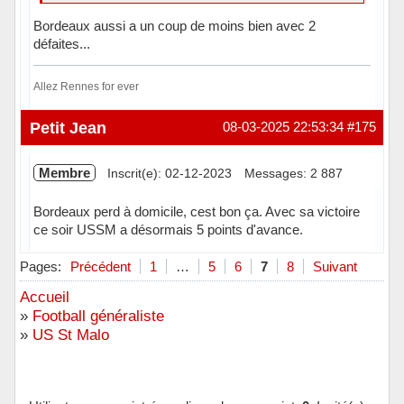
Bordeaux aussi a un coup de moins bien avec 2
défaites...
Allez Rennes for ever
Hors ligne
Petit Jean
08-03-2025 22:53:34
#175
Membre
Inscrit(e): 02-12-2023
Messages: 2 887
Bordeaux perd à domicile, cest bon ça. Avec sa victoire
ce soir USSM a désormais 5 points d'avance.
Hors ligne
Pages:
Précédent
1
…
5
6
7
8
Suivant
Accueil
»
Football généraliste
»
US St Malo