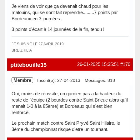
Je viens de voir que ça devenait chaud pour les
malouins, qui se sont fait reprendre.........7 points par
Bordeaux en 3 journées.
3 points d'écart à 14 journées de la fin, tendu !
JE SUIS NÉ LE 27 AVRIL 2019
BREIZHILIA
Hors ligne
ptitebouille35
26-01-2025 15:35:51
#170
Membre
Inscrit(e): 27-04-2013
Messages: 818
Oui, moins de réussite, un gardien pas a la hauteur du
reste de l'équipe (2 bourdes contre Saint Brieuc alors qu'il
menait 1-0 à la 85ème) et Bordeaux qui s'est bien
renforcé.
Le prochain match contre Saint Pryvé Saint Hilaire, le
3ème du championnat risque d'etre un tournant.