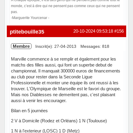
monde, c’est à dire qui ne pensent pas comme ceux qui ne pensent
pas.
-Marguerite Yourcenar -
En ligne
ptitebouille35
20-10-2024 09:53:18
#156
Membre
Inscrit(e): 27-04-2013
Messages: 818
Marville commence à se remplir et également pour les
matchs des filles aussi, qui font un superbe debut de
championnat. Il manquait 300000 euros de financements
au club pour rester dans la Seconde Ligue
Professionnelle et monter une équipe ils ont reussi à les
trouver. L'Olympique de Marseille est le favori du groupe.
Mais nos Diablesses ne demeritent pas, c'est plaisant
aussi à venir les encourager.
Bilan en 5 journées
2 V à Domicile (Rodez et Orléans) 1 N (Toulouse)
1 N à l'exterieur (LOSC) 1 D (Metz)