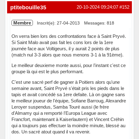
Hors ligne
ptitebouille35
20-10-2024 09:24:07
#152
Membre
Inscrit(e): 27-04-2013
Messages: 818
On verra bien lors des confrontations face à Saint Pryvé.
Si Saint Malo avait pas fait les cons lors de la 1ere
journée face aux Voltigeurs, il y aurait 2 points de plus
(match nul 3-3 alors que nous menons 3-1 à la 91ème).
Le meilleur deuxieme monte aussi, pour l'instant c'est ce
groupe là qui est le plus performant.
C'est une sacré perf de gagner à Poitiers alors qu'une
semaine avant, Saint Pryvé s'était pris les pieds dans le
tapis et avait concédé sa 1ere defaite. Là on gagne sans
le meilleur joueur de l'équipe, Sofiane Barroug, Alexandre
Leroyer suspendus, Samba Touré aussi (le frère
d'Almamy qui a remporté l'Europa League avec
Francfort, maintenant à Kaiserlautern) et Vincent Créhin
qui a toujours pas effectuer la moindre minute, blessé au
dos. Un sacré atout quand il va revenir.