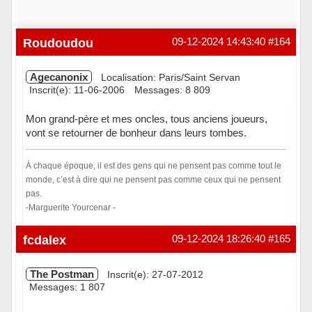
Roudoudou
09-12-2024 14:43:40
#164
Agecanonix
Localisation: Paris/Saint Servan
Inscrit(e): 11-06-2006
Messages: 8 809
Mon grand-père et mes oncles, tous anciens joueurs,
vont se retourner de bonheur dans leurs tombes.
À chaque époque, il est des gens qui ne pensent pas comme tout le
monde, c’est à dire qui ne pensent pas comme ceux qui ne pensent
pas.
-Marguerite Yourcenar -
En ligne
fcdalex
09-12-2024 18:26:40
#165
The Postman
Inscrit(e): 27-07-2012
Messages: 1 807