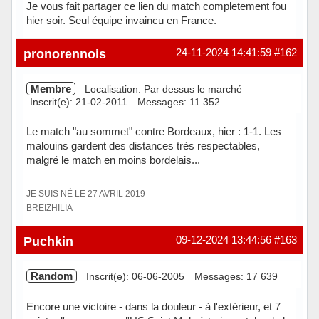
Je vous fait partager ce lien du match completement fou
hier soir. Seul équipe invaincu en France.
Hors ligne
pronorennois
24-11-2024 14:41:59
#162
Membre
Localisation: Par dessus le marché
Inscrit(e): 21-02-2011
Messages: 11 352
Le match "au sommet" contre Bordeaux, hier : 1-1. Les
malouins gardent des distances très respectables,
malgré le match en moins bordelais...
JE SUIS NÉ LE 27 AVRIL 2019
BREIZHILIA
Hors ligne
Puchkin
09-12-2024 13:44:56
#163
Random
Inscrit(e): 06-06-2005
Messages: 17 639
Encore une victoire - dans la douleur - à l'extérieur, et 7