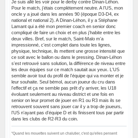
Je suis allé les voir pour le derby contre Dinan-Léhon.
Pour le match, j'étais complètement neutre. A l'US, mon
oncle y a joué dans les années 90 (époque D3-D4, ex
national et national 2). A Dinan-Léhon, il y a Stéphane
Lamant qui a été mon premier coach en senior donc
compliqué de faire un choix et en plus j'habite entre les
deux villes. Bref, sur le match, Saint-Malo m'a
impressionné, c'est complet dans toute les lignes,
physique, technique, ils mettent une grosse intensité que
ce soit avec le ballon ou dans le pressing. Dinan-Léhon
s'est retrouvé sans solution, la différence de niveau entre
les deux équipes sur ce match sautait aux yeux. L'US
semble avoir tout du profil de l'équipe qui va monter et je
leur souhaite. Seul bémol, aucun joueur du cru dans
l'effectif et ça ne semble pas prêt d'y arriver, les U18
évoluant seulement au niveau district et une fois en
senior on leur promet de jouer en R1 ou R3 mais ils se
retrouvent souvent sans jouer car il y a trop de joueurs,
l'US n'ayant pas d'équipe D et ils finissent tous par partir
dans les clubs de R2-R3 du coin.
"Quand les mouettes suivent un chalutier, c'est qu'elles pensent