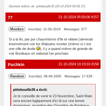
Dernière édition de: ptitebouille35 (20-10-2024 09:58:37)
Hors ligne
77
21-10-2024 05:50:06
#157
Membre
Inscrit(e): 11-05-2019
Messages: 577
Si a la fin, par pur chauvinisme d'île et vilaine j'aimerais
énormément voir les Malouins monter (même si c'est
une ville de droite
), il y a quand même de grande de
voir Bordeaux en national l'an prochain.
Hors ligne
Puchkin
21-10-2024 10:19:33
#158
Random
Inscrit(e): 06-06-2005
Messages: 17 639
ptitebouille35 a écrit:
Je te conseille de venir le 23 Novembre, Saint Malo
sera encore logiquement d'ici là sur une bonne
dynamique, reception des Girondins de Bordeaux,