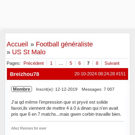
Accueil
»
Football généraliste
»
US St Malo
Pages:
Précédent
1
…
5
6
7
8
Suivant
Breizhou78
20-10-2024 08:24:28
#151
Membre
Inscrit(e): 12-12-2019
Messages: 7 007
J'ai qd même l'impression que st pryvé est solide
favori,ils viennent de mettre 4 à 0 à dinan qui n'en avait
pris que 6 en 7 matchs...mais gwen corbin travaille bien.
Allez Rennes for ever