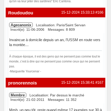
qu'on va leur jeter des sardines" Eric Cantona.
Hors ligne
Roudoudou
15-12-2024 15:33:13
#166
Agecanonix
Localisation: Paris/Saint Servan
Inscrit(e): 11-06-2006
Messages: 8 809
Invaincue à domicile depuis un an, l’USSM en route vers
la montée…
À chaque époque, il est des gens qui ne pensent pas comme tout le
monde, c’est à dire qui ne pensent pas comme ceux qui ne pensent
pas.
-Marguerite Yourcenar -
En ligne
pronorennois
15-12-2024 15:38:41
#167
Membre
Localisation: Par dessus le marché
Inscrit(e): 21-02-2011
Messages: 11 352
Mmh, un peu tôt, reste quand même 17 journées sur 30 à