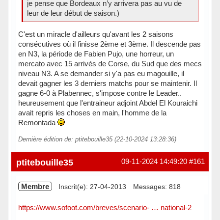
je pense que Bordeaux n’y arrivera pas au vu de
leur de leur début de saison.)
C'est un miracle d'ailleurs qu'avant les 2 saisons
consécutives où il finisse 2ème et 3ème. Il descende pas
en N3, la période de Fabien Pujo, une horreur, un
mercato avec 15 arrivés de Corse, du Sud que des mecs
niveau N3. A se demander si y'a pas eu magouille, il
devait gagner les 3 derniers matchs pour se maintenir. Il
gagne 6-0 à Plabennec, s'impose contre le Leader..
heureusement que l'entraineur adjoint Abdel El Kouraichi
avait repris les choses en main, l'homme de la
Remontada
Dernière édition de: ptitebouille35 (22-10-2024 13:28:36)
Hors ligne
ptitebouille35
09-11-2024 14:49:20
#161
Membre
Inscrit(e): 27-04-2013
Messages: 818
https://www.sofoot.com/breves/scenario- … national-2