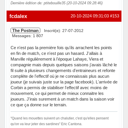
Dernière édition de: ptitebouille35 (20-10-2024 09:28:46)
Hors ligne
fcdalex
20-10-2024 09:31:03
#153
The Postman
Inscrit(e): 27-07-2012
Messages: 1 807
Ce n'est pas la première fois qu'ils arrachent les points
en fin de match, ce n'est pas un hasard. J'allais à
Marville régulièrement à l'époque Lahaye, Viera et
compagnie mais depuis quelques saisons j'avais lâché le
fil suite à plusieurs changements d'entraineurs et refonte
complète de l'effectif où je ne connaissais plus aucun
joueur (je suivais juste sur la page facebook). L'arrivée de
Corbin a permis de stabiliser l'effectif avec moins de
mouvement, ce qui permet de mieux connaitre les
joueurs. J'irais surement à un match dans la saison voir
ce que ça donne sur le terrain.
"Quand les mouettes suivent un chalutier, c'est qu'elles pensent
qu'on va leur jeter des sardines" Eric Cantona.