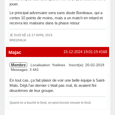
jouer.
Le principal adversaire sera sans doute Bordeaux, qui a
certes 10 points de moins, mais a un match en retard et
recevra les malouins dans la phase retour
JE SUIS NÉ LE 27 AVRIL 2019
BREIZHILIA
Hors ligne
Majac
15-12-2024 19:01:19
#168
Membre
Localisation: Yvelines
Inscrit(e): 20-02-2019
Messages: 3 441
En tout cas, ça fait plaisir de voir une belle équipe à Saint-
Malo. Déjà l'an dernier c'était pas mal, ils avaient fini
deuxièmes de leur groupe.
Quand on a touché le fond, on peut encore creuser le fond.
Hors ligne