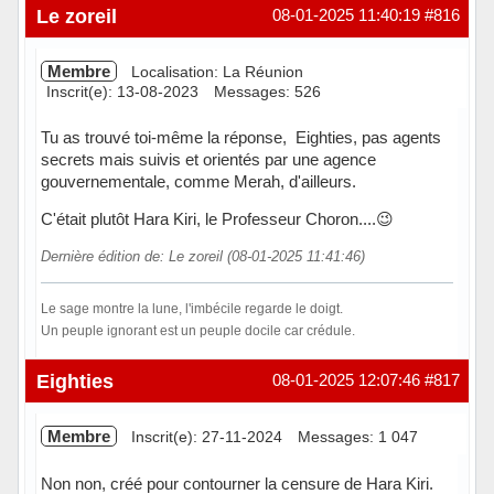
Hors ligne
Le zoreil
08-01-2025 11:40:19
#816
Membre
Localisation: La Réunion
Inscrit(e): 13-08-2023
Messages: 526
Tu as trouvé toi-même la réponse, Eighties, pas agents
secrets mais suivis et orientés par une agence
gouvernementale, comme Merah, d'ailleurs.
C'était plutôt Hara Kiri, le Professeur Choron....😉
Dernière édition de: Le zoreil (08-01-2025 11:41:46)
Le sage montre la lune, l'imbécile regarde le doigt.
Un peuple ignorant est un peuple docile car crédule.
Hors ligne
Eighties
08-01-2025 12:07:46
#817
Membre
Inscrit(e): 27-11-2024
Messages: 1 047
Non non, créé pour contourner la censure de Hara Kiri.