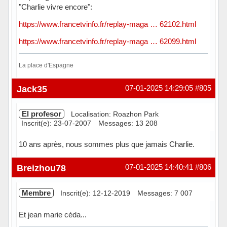
"Charlie vivre encore":
https://www.francetvinfo.fr/replay-maga … 62102.html
https://www.francetvinfo.fr/replay-maga … 62099.html
La place d'Espagne
Hors ligne
Jack35
07-01-2025 14:29:05
#805
El profesor
Localisation: Roazhon Park
Inscrit(e): 23-07-2007
Messages: 13 208
10 ans après, nous sommes plus que jamais Charlie.
Hors ligne
Breizhou78
07-01-2025 14:40:41
#806
Membre
Inscrit(e): 12-12-2019
Messages: 7 007
Et jean marie céda...