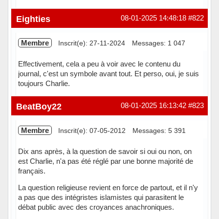
Hors ligne
Eighties
08-01-2025 14:48:18
#822
Membre
Inscrit(e): 27-11-2024
Messages: 1 047
Effectivement, cela a peu à voir avec le contenu du
journal, c'est un symbole avant tout. Et perso, oui, je suis
toujours Charlie.
Hors ligne
BeatBoy22
08-01-2025 16:13:42
#823
Membre
Inscrit(e): 07-05-2012
Messages: 5 391
Dix ans après, à la question de savoir si oui ou non, on
est Charlie, n'a pas été réglé par une bonne majorité de
français.
La question religieuse revient en force de partout, et il n'y
a pas que des intégristes islamistes qui parasitent le
débat public avec des croyances anachroniques.