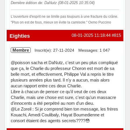
Dernière édition de: DaNutz (08-01-2025 10:35:04)
L'ouverture d'esprit ne se limite pas toujours à une fracture du crâne.
"Plus on est de fous, mieux on évite la camisole." Oxmo Puccino
Hors ligne
Eighties
08-01-2025 11:18:44
#815
Membre
Inscrit(e): 27-11-2024
Messages: 1 047
@poisson sacha et DaNutz, c'est un peu plus compliqué
que ça, le Charlie du professeur Choron est mort de sa
belle mort, et effectivement, Philippe Val a repris le titre
plusieurs années plus tard. Il n'y a aucun, mais alors
aucun rapport entre ces deux Charlie.
Libre à chacun de penser ce qu'il veut de ces deux
Charlie, mais une chose est sure, c'est qu'un massacre
d'innocents a été perpétré au nom d'un dieu.
@Le Zoreil : Si je comprend bien ton message, les frères
Kouachi, Amedi Coulibaly, Hayat Boumedienne et
consort étaient des agents secrets????😳