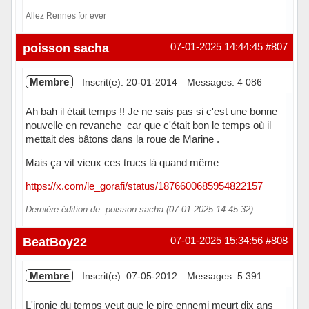
Allez Rennes for ever
Hors ligne
poisson sacha
07-01-2025 14:44:45
#807
Membre
Inscrit(e): 20-01-2014
Messages: 4 086
Ah bah il était temps !! Je ne sais pas si c'est une bonne
nouvelle en revanche car que c'était bon le temps où il
mettait des bâtons dans la roue de Marine .
Mais ça vit vieux ces trucs là quand même
https://x.com/le_gorafi/status/1876600685954822157
Dernière édition de: poisson sacha (07-01-2025 14:45:32)
Hors ligne
BeatBoy22
07-01-2025 15:34:56
#808
Membre
Inscrit(e): 07-05-2012
Messages: 5 391
L'ironie du temps veut que le pire ennemi meurt dix ans