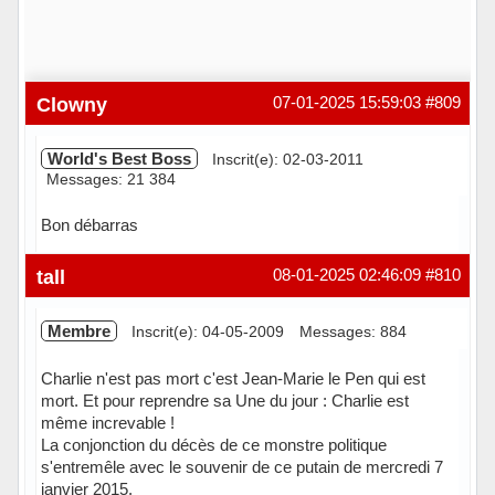
Clowny
07-01-2025 15:59:03
#809
World's Best Boss
Inscrit(e): 02-03-2011
Messages: 21 384
Bon débarras
Hors ligne
tall
08-01-2025 02:46:09
#810
Membre
Inscrit(e): 04-05-2009
Messages: 884
Charlie n'est pas mort c'est Jean-Marie le Pen qui est
mort. Et pour reprendre sa Une du jour : Charlie est
même increvable !
La conjonction du décès de ce monstre politique
s'entremêle avec le souvenir de ce putain de mercredi 7
janvier 2015.