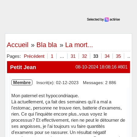
Accueil
»
Bla bla
»
La mort...
Pages:
Précédent
1
…
31
32
33
34
35
…
Petit Jean
08-10-2024 18:08:16
#801
Membre
Inscrit(e): 02-12-2023
Messages: 2 886
Mon paternel est hypocondriaque.
Là actuellement, ça fait des semaines qu'il a mal a
l'estomac, personne ne trouve rien, batterie d'examens,
rien. Ce qui l'inquiète encore plus..vous voyez le
processus? Et effectivement, rien ne peut le détourner de
ses angoisses, je l'ai toujours vu faire quantités
d'examens pour se rassurer. Un résultat négatif