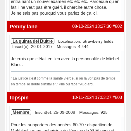
entraînant un nouvel examen etc etc etc. Parceque qu'en
fait il ne veut pas être guéri, il cherche autre chose.
Je ne sais pas pourquoi vous parlez de ça ici.
Hors ligne
Penny lane
08-10-2024 18:27:30
#802
La quinta del Buitre
Localisation: Strawberry fields
Inscrit(e): 20-01-2017
Messages: 4 444
Je crois que c'était en lien avec la personnalité de Michel
Blanc.
" La justice c'est comme la sainte vierge, si on la voit pas de temps
en temps, le doute s'installe"." Pile ou face " Audiard.
Hors ligne
topspin
10-11-2024 17:03:27
#803
Membre
Inscrit(e): 25-09-2008
Messages: 925
Pour les supporters des années 60-70 : disparition de
Mekhloufi grand technicien de l'équipe de St Etienne et