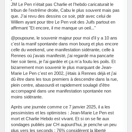
JM Le Pen n'était pas Charlie et l'hebdo caricaturait le
tribun de l'extrême droite, Cabu le plus souvent mais pas
que. J'ai revu des dessins ce soir, ptdr avec celui de
Willem ayant pour titre Le Pen voit des Juifs partout en
affirmant "Et encore, il me manque un oeil..."
@poupoune, le souvenir majeur pour moi d'il y a 10 ans
c'est la manif spontanée dans mon bourg et plus encore
celle du weekend, une manifestation sidérante, celle à
Rennes où j'avais manifesté, j'ai regardé ma pancarte
hier soir tiens, je l'ai gardée et ça m'a foutu les poils. Et
bizarrement mon souvenir le plus marquant de Jean-
Marie Le Pen c'est en 2002, j'étais à Rennes déjà et j'ai
dû être dans les tous premiers à descendre dans la rue,
plein centre, abasourdi et rapidement soulagé d'être
accompagné dans une manifestation spontanée non
moins sidérante.
Après une journée comme ce 7 janvier 2025, il a les
pessimistes et les optimistes : Jean-Marie Le Pen est
mort et Charlie Hebdo est vivant. Et si on se fie aux
sondages publiés par CH aujourd'hui, je penche un peu
plus vers les seconds : 76% considèrent la liberté