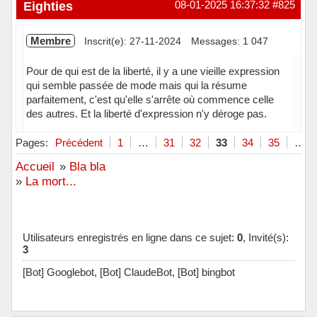
Hors ligne
Eighties
08-01-2025 16:37:32
#825
Membre
Inscrit(e): 27-11-2024
Messages: 1 047
Pour de qui est de la liberté, il y a une vieille expression
qui semble passée de mode mais qui la résume
parfaitement, c'est qu'elle s'arrête où commence celle
des autres. Et la liberté d'expression n'y déroge pas.
Hors ligne
Pages:
Précédent
1
…
31
32
33
34
35
…
Accueil
»
Bla bla
»
La mort...
Utilisateurs enregistrés en ligne dans ce sujet:
0
, Invité(s):
3
[Bot] Googlebot,
[Bot] ClaudeBot,
[Bot] bingbot