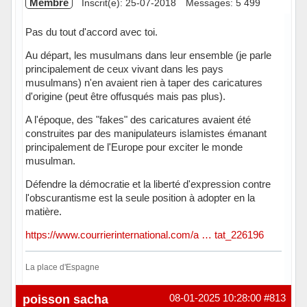
Membre
Inscrit(e): 25-07-2018
Messages: 5 499
Pas du tout d'accord avec toi.
Au départ, les musulmans dans leur ensemble (je parle
principalement de ceux vivant dans les pays
musulmans) n'en avaient rien à taper des caricatures
d'origine (peut être offusqués mais pas plus).
A l'époque, des "fakes" des caricatures avaient été
construites par des manipulateurs islamistes émanant
principalement de l'Europe pour exciter le monde
musulman.
Défendre la démocratie et la liberté d'expression contre
l'obscurantisme est la seule position à adopter en la
matière.
https://www.courrierinternational.com/a … tat_226196
La place d'Espagne
Hors ligne
poisson sacha
08-01-2025 10:28:00
#813