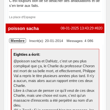
C'est toujours bon de se détacher des affabulations et de
s'en tenir aux faits.
La place d'Espagne
Hors ligne
poisson sacha
08-01-2025 13:43:29
#820
Membre
Inscrit(e): 20-01-2014
Messages: 4 086
Eighties a écrit:
@poisson sacha et DaNutz, c'est un peu plus
compliqué que ça, le Charlie du professeur Choron
est mort de sa belle mort, et effectivement, Philippe
Val a repris le titre plusieurs années plus tard. Il n'y
a aucun, mais alors aucun rapport entre ces deux
Charlie.
Libre à chacun de penser ce qu'il veut de ces deux
Charlie, mais une chose est sure, c'est qu'un
massacre d'innocents a été perpétré au nom d'un
dieu.