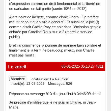
d'expression comme un droit fondamental et la liberté de
ce caricature en fait partie (contre 58% en 2012).
Alors point de lâcheté, comme disait Charb : " je préfère
mourir debout que vivre à genoux". Et aussi de la joie (!)
comme disait Gaëlle Paty ce soir dans l'émission géniale
animée par Caroline Roux sur la 2 (merci le service
public).
Bref j'ai commencé la journée de manière bien sombre et
finalement je la termine beaucoup mieux, non Charlie
n'est pas mort !
Hors ligne
Le zoreil
08-01-2025 05:19:27
#811
Membre
Localisation: La Réunion
Inscrit(e): 13-08-2023
Messages: 526
Réponse au message 810 d'aujourd'hui à 04:46:09 de tall
Je précise d'emblée que je ne suis ni Charlie, ni Jean-
Marie.