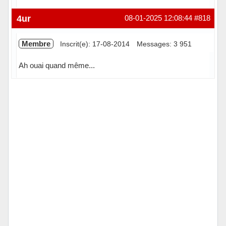
Hors ligne
4ur
08-01-2025 12:08:44
#818
Membre
Inscrit(e): 17-08-2014
Messages: 3 951
Ah ouai quand même...
Hors ligne