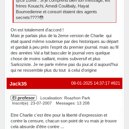
@Le Zoreil : Si je comprend bien ton message, les
frères Kouachi, Amedi Coulibaly, Hayat
Boumedienne et consort étaient des agents
secrets????😳
On est totalement d'accord !
Mais je parlais plus de la 2eme version de Charlie qui
était quand même soutenue par des historiques au départ
et gardait à peu près l'esprit du premier journal. mais au fil
des années Val a fait basculer le journal vers quelque
chose de moins saillant, moins subversif et plus
Sarkoziste. Je ne parle même pas du jour.al d aujourd'hui
qui ne ressemble plus du tout à celui d'origine
Hors ligne
Jack35
08-01-2025 14:37:17
#821
El profesor
Localisation: Roazhon Park
Inscrit(e): 23-07-2007
Messages: 13 208
Etre Charlie c'est être pour la liberté d'expression et
contre la censure, chacun son point de vu mais je trouve
cela absurde d'être contre ...