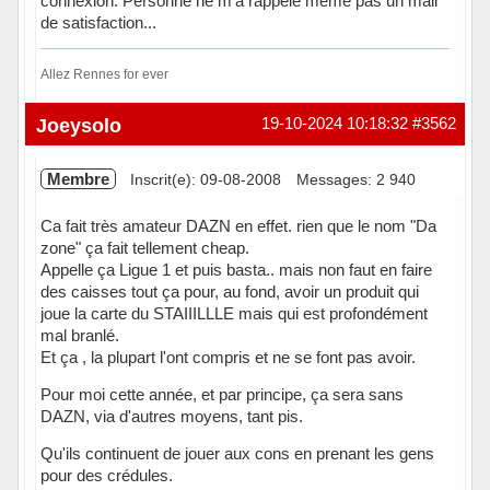
connexion. Personne ne m'a rappelé même pas un mail
de satisfaction...
Allez Rennes for ever
Hors ligne
Joeysolo
19-10-2024 10:18:32
#3562
Membre
Inscrit(e): 09-08-2008
Messages: 2 940
Ca fait très amateur DAZN en effet. rien que le nom "Da
zone" ça fait tellement cheap.
Appelle ça Ligue 1 et puis basta.. mais non faut en faire
des caisses tout ça pour, au fond, avoir un produit qui
joue la carte du STAIIILLLE mais qui est profondément
mal branlé.
Et ça , la plupart l'ont compris et ne se font pas avoir.
Pour moi cette année, et par principe, ça sera sans
DAZN, via d'autres moyens, tant pis.
Qu'ils continuent de jouer aux cons en prenant les gens
pour des crédules.