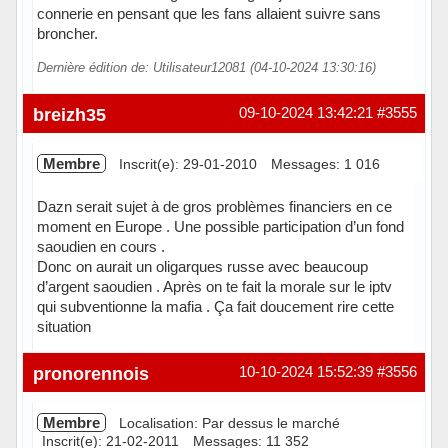
connerie en pensant que les fans allaient suivre sans
broncher.
Dernière édition de: Utilisateur12081 (04-10-2024 13:30:16)
breizh35
09-10-2024 13:42:21
#3555
Membre
Inscrit(e): 29-01-2010
Messages: 1 016
Dazn serait sujet à de gros problèmes financiers en ce
moment en Europe . Une possible participation d’un fond
saoudien en cours .
Donc on aurait un oligarques russe avec beaucoup
d’argent saoudien . Après on te fait la morale sur le iptv
qui subventionne la mafia . Ça fait doucement rire cette
situation
Hors ligne
pronorennois
10-10-2024 15:52:39
#3556
Membre
Localisation: Par dessus le marché
Inscrit(e): 21-02-2011
Messages: 11 352