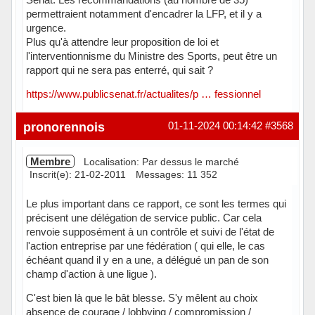
permettraient notamment d'encadrer la LFP, et il y a
urgence.
Plus qu'à attendre leur proposition de loi et
l'interventionnisme du Ministre des Sports, peut être un
rapport qui ne sera pas enterré, qui sait ?
https://www.publicsenat.fr/actualites/p … fessionnel
Hors ligne
pronorennois
01-11-2024 00:14:42
#3568
Membre
Localisation: Par dessus le marché
Inscrit(e): 21-02-2011
Messages: 11 352
Le plus important dans ce rapport, ce sont les termes qui
précisent une délégation de service public. Car cela
renvoie supposément à un contrôle et suivi de l'état de
l'action entreprise par une fédération ( qui elle, le cas
échéant quand il y en a une, a délégué un pan de son
champ d'action à une ligue ).
C'est bien là que le bât blesse. S'y mêlent au choix
absence de courage / lobbying / compromission /