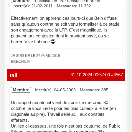
Membre
Localisation: Par dessus le marché
Inscrit(e): 21-02-2011
Messages: 11 352
Effectivement, on apprend ces jours-ci que Bein diffuse
sans qu'aucun contrat ne soit venu formaliser à ce stade
son engagement avec la LFP. C'est magnifique, ils
peuvent tout contester, dont le montant payé, ou se
barrer. Vive Labrune
JE SUIS NÉ LE 27 AVRIL 2019
BREIZHILIA
Hors ligne
tall
31-10-2024 00:57:00
#3567
Membre
Inscrit(e): 04-05-2009
Messages: 885
Un rapport sénatorial vient de sortir ce mercredi 30
octobre, je vous invite pour les plus curieux à le lire (en
diagonale au pire). Travail sérieux... aux constats
effarants.
Un lien ci-dessous, une fois n'est pas coutume, de Public
Sénat. Les recommandations (au nombre de 35)