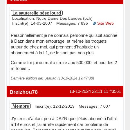
La sauterelle pèse lourd
Localisation: Notre Dame Des Landes (bzh)
Inscrit(e): 14-03-2007
Messages: 7 896
Site Web
Personnellement je ne connais personne qui soit abonné
à Dazn dans mon entourage, et même les troquets
autour de chez moi, qui prennent d'habitude un
abonnement à la L1, ne le sont pas non plus.
Comme toi j'ai du mal à croire aux 500.000, et pour les 2
millones...
Dernière édition de: Utakad (13-10-2024 19:47:38)
Hors ligne
Breizhou78
13-10-2024 22:11:11
#3561
Membre
Inscrit(e): 12-12-2019
Messages: 7 007
J'y crois d'autant peu à DAZN que j'étais abonné à l'offre
à 19 euros et j'ai arrêté rapidement car problème de