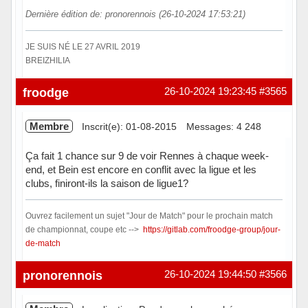
Dernière édition de: pronorennois (26-10-2024 17:53:21)
JE SUIS NÉ LE 27 AVRIL 2019
BREIZHILIA
Hors ligne
froodge
26-10-2024 19:23:45
#3565
Membre
Inscrit(e): 01-08-2015
Messages: 4 248
Ça fait 1 chance sur 9 de voir Rennes à chaque week-
end, et Bein est encore en conflit avec la ligue et les
clubs, finiront-ils la saison de ligue1?
Ouvrez facilement un sujet "Jour de Match" pour le prochain match
de championnat, coupe etc -->
https://gitlab.com/froodge-group/jour-
de-match
Hors ligne
pronorennois
26-10-2024 19:44:50
#3566