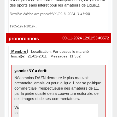
des sports sans intérêt pour les amateurs de Ligue1).
Dernière édition de: yannickNY (09-11-2024 11:41:50)
1965-1971-2019-...
Hors ligne
pronorennois
09-11-2024 12:01:53
#3572
Membre
Localisation: Par dessus le marché
Inscrit(e): 21-02-2011
Messages: 11 352
yannickNY a écrit:
Néanmoins DAZN demeure le plus mauvais
prestataire jamais vu pour la ligue 1 par sa politique
commerciale irrespectueuse des amateurs de L1,
par la piètre qualité de sa couverture éditoriale, de
ses images et de ses commentateurs.
Vivement la fin du sketch DAZN qui fait du mal à
toute l’industrie du streaming Canal inclus.