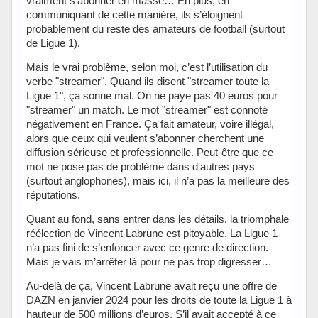
vraiment s'abonner en masse… En plus, en
communiquant de cette manière, ils s’éloignent
probablement du reste des amateurs de football (surtout
de Ligue 1).
Mais le vrai problème, selon moi, c’est l’utilisation du
verbe "streamer". Quand ils disent "streamer toute la
Ligue 1", ça sonne mal. On ne paye pas 40 euros pour
"streamer" un match. Le mot "streamer" est connoté
négativement en France. Ça fait amateur, voire illégal,
alors que ceux qui veulent s’abonner cherchent une
diffusion sérieuse et professionnelle. Peut-être que ce
mot ne pose pas de problème dans d'autres pays
(surtout anglophones), mais ici, il n’a pas la meilleure des
réputations.
Quant au fond, sans entrer dans les détails, la triomphale
réélection de Vincent Labrune est pitoyable. La Ligue 1
n’a pas fini de s’enfoncer avec ce genre de direction.
Mais je vais m’arrêter là pour ne pas trop digresser…
Au-delà de ça, Vincent Labrune avait reçu une offre de
DAZN en janvier 2024 pour les droits de toute la Ligue 1 à
hauteur de 500 millions d’euros. S’il avait accepté à ce