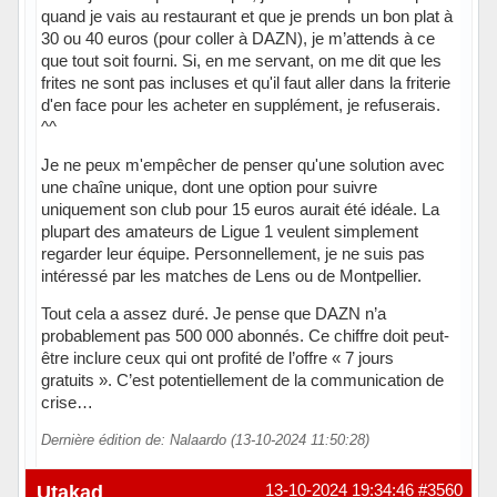
quand je vais au restaurant et que je prends un bon plat à
30 ou 40 euros (pour coller à DAZN), je m’attends à ce
que tout soit fourni. Si, en me servant, on me dit que les
frites ne sont pas incluses et qu'il faut aller dans la friterie
d'en face pour les acheter en supplément, je refuserais.
^^
Je ne peux m'empêcher de penser qu'une solution avec
une chaîne unique, dont une option pour suivre
uniquement son club pour 15 euros aurait été idéale. La
plupart des amateurs de Ligue 1 veulent simplement
regarder leur équipe. Personnellement, je ne suis pas
intéressé par les matches de Lens ou de Montpellier.
Tout cela a assez duré. Je pense que DAZN n’a
probablement pas 500 000 abonnés. Ce chiffre doit peut-
être inclure ceux qui ont profité de l’offre « 7 jours
gratuits ». C’est potentiellement de la communication de
crise…
Dernière édition de: Nalaardo (13-10-2024 11:50:28)
Hors ligne
Utakad
13-10-2024 19:34:46
#3560