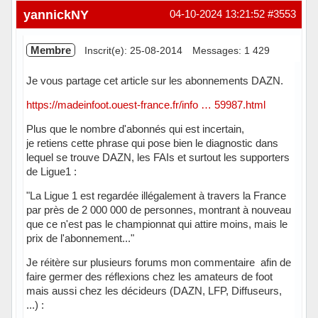
Hors ligne
yannickNY
04-10-2024 13:21:52
#3553
Membre
Inscrit(e): 25-08-2014
Messages: 1 429
Je vous partage cet article sur les abonnements DAZN.
https://madeinfoot.ouest-france.fr/info … 59987.html
Plus que le nombre d'abonnés qui est incertain,
je retiens cette phrase qui pose bien le diagnostic dans
lequel se trouve DAZN, les FAIs et surtout les supporters
de Ligue1 :
"La Ligue 1 est regardée illégalement à travers la France
par près de 2 000 000 de personnes, montrant à nouveau
que ce n'est pas le championnat qui attire moins, mais le
prix de l'abonnement..."
Je réitère sur plusieurs forums mon commentaire afin de
faire germer des réflexions chez les amateurs de foot
mais aussi chez les décideurs (DAZN, LFP, Diffuseurs,
...) :