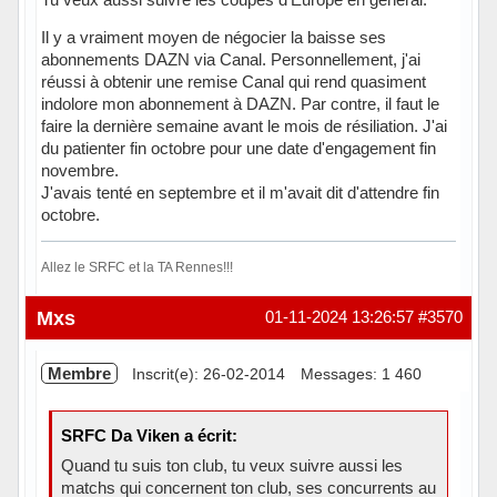
Il y a vraiment moyen de négocier la baisse ses
abonnements DAZN via Canal. Personnellement, j'ai
réussi à obtenir une remise Canal qui rend quasiment
indolore mon abonnement à DAZN. Par contre, il faut le
faire la dernière semaine avant le mois de résiliation. J'ai
du patienter fin octobre pour une date d'engagement fin
novembre.
J'avais tenté en septembre et il m'avait dit d'attendre fin
octobre.
Allez le SRFC et la TA Rennes!!!
Hors ligne
Mxs
01-11-2024 13:26:57
#3570
Membre
Inscrit(e): 26-02-2014
Messages: 1 460
SRFC Da Viken a écrit:
Quand tu suis ton club, tu veux suivre aussi les
matchs qui concernent ton club, ses concurrents au