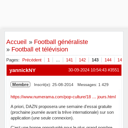
Accueil
»
Football généraliste
»
Football et télévision
Pages:
Précédent
1
…
141
142
143
144
145
yannickNY
30-09-2024 10:54:43
#3551
Membre
Inscrit(e): 25-08-2014
Messages: 1 429
https://www.numerama.com/pop-culture/18 … jours.html
A priori, DAZN proposera une semaine d'essai gratuite
(prochaine journée avant la trêve internationale) sur son
application (une seule connexion).
C'est une bonne opportunité pour le plus grand nombre