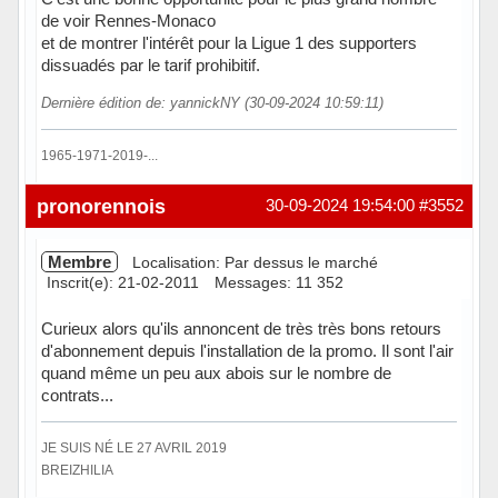
de voir Rennes-Monaco
et de montrer l'intérêt pour la Ligue 1 des supporters
dissuadés par le tarif prohibitif.
Dernière édition de: yannickNY (30-09-2024 10:59:11)
1965-1971-2019-...
Hors ligne
pronorennois
30-09-2024 19:54:00
#3552
Membre
Localisation: Par dessus le marché
Inscrit(e): 21-02-2011
Messages: 11 352
Curieux alors qu'ils annoncent de très très bons retours
d'abonnement depuis l'installation de la promo. Il sont l'air
quand même un peu aux abois sur le nombre de
contrats...
JE SUIS NÉ LE 27 AVRIL 2019
BREIZHILIA