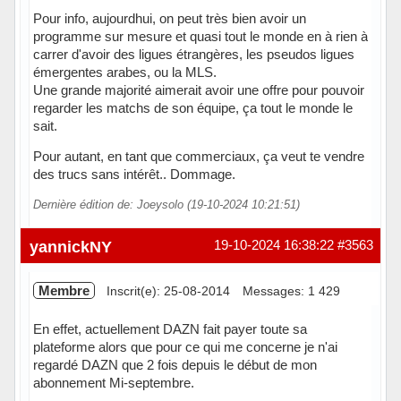
Pour info, aujourdhui, on peut très bien avoir un
programme sur mesure et quasi tout le monde en à rien à
carrer d'avoir des ligues étrangères, les pseudos ligues
émergentes arabes, ou la MLS.
Une grande majorité aimerait avoir une offre pour pouvoir
regarder les matchs de son équipe, ça tout le monde le
sait.
Pour autant, en tant que commerciaux, ça veut te vendre
des trucs sans intérêt.. Dommage.
Dernière édition de: Joeysolo (19-10-2024 10:21:51)
Hors ligne
yannickNY
19-10-2024 16:38:22
#3563
Membre
Inscrit(e): 25-08-2014
Messages: 1 429
En effet, actuellement DAZN fait payer toute sa
plateforme alors que pour ce qui me concerne je n'ai
regardé DAZN que 2 fois depuis le début de mon
abonnement Mi-septembre.