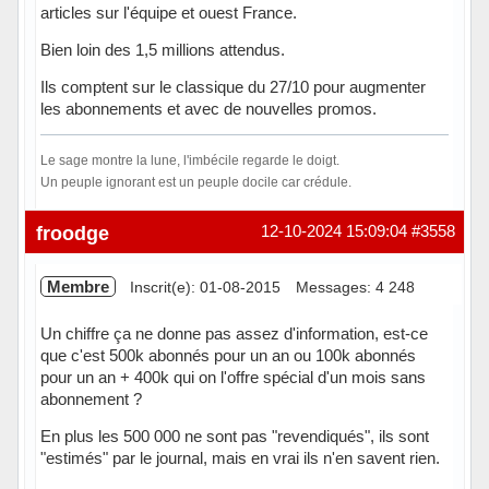
articles sur l'équipe et ouest France.
Bien loin des 1,5 millions attendus.
Ils comptent sur le classique du 27/10 pour augmenter
les abonnements et avec de nouvelles promos.
Le sage montre la lune, l'imbécile regarde le doigt.
Un peuple ignorant est un peuple docile car crédule.
Hors ligne
froodge
12-10-2024 15:09:04
#3558
Membre
Inscrit(e): 01-08-2015
Messages: 4 248
Un chiffre ça ne donne pas assez d'information, est-ce
que c'est 500k abonnés pour un an ou 100k abonnés
pour un an + 400k qui on l'offre spécial d'un mois sans
abonnement ?
En plus les 500 000 ne sont pas "revendiqués", ils sont
"estimés" par le journal, mais en vrai ils n'en savent rien.