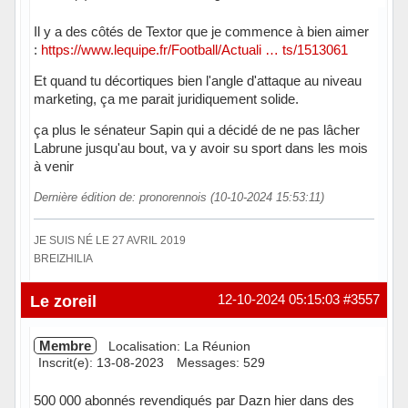
Il y a des côtés de Textor que je commence à bien aimer
:
https://www.lequipe.fr/Football/Actuali … ts/1513061
Et quand tu décortiques bien l'angle d'attaque au niveau
marketing, ça me parait juridiquement solide.
ça plus le sénateur Sapin qui a décidé de ne pas lâcher
Labrune jusqu'au bout, va y avoir su sport dans les mois
à venir
Dernière édition de: pronorennois (10-10-2024 15:53:11)
JE SUIS NÉ LE 27 AVRIL 2019
BREIZHILIA
Hors ligne
Le zoreil
12-10-2024 05:15:03
#3557
Membre
Localisation: La Réunion
Inscrit(e): 13-08-2023
Messages: 529
500 000 abonnés revendiqués par Dazn hier dans des