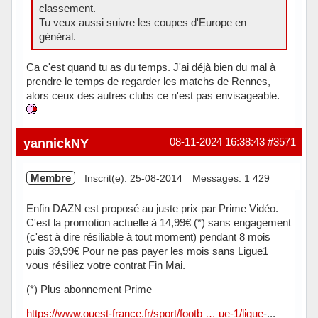
classement.
Tu veux aussi suivre les coupes d'Europe en
général.
Ca c'est quand tu as du temps. J'ai déjà bien du mal à
prendre le temps de regarder les matchs de Rennes,
alors ceux des autres clubs ce n'est pas envisageable.
Hors ligne
yannickNY
08-11-2024 16:38:43
#3571
Membre
Inscrit(e): 25-08-2014
Messages: 1 429
Enfin DAZN est proposé au juste prix par Prime Vidéo.
C'est la promotion actuelle à 14,99€ (*) sans engagement
(c'est à dire résiliable à tout moment) pendant 8 mois
puis 39,99€ Pour ne pas payer les mois sans Ligue1
vous résiliez votre contrat Fin Mai.
(*) Plus abonnement Prime
https://www.ouest-france.fr/sport/footb … ue-1/ligue
-...