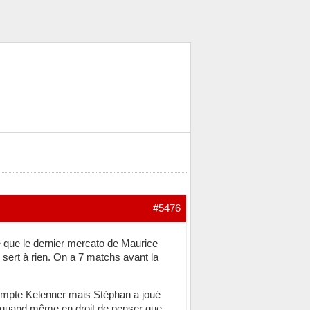
#5476
ce que le dernier mercato de Maurice
e sert à rien. On a 7 matchs avant la
compte Kelenner mais Stéphan a joué
 est quand même en droit de penser que