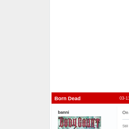
Born Dead
03-1
banni
On 
Stil