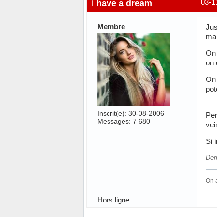
i have a dream
03-1
Membre
Jus
mai
On 
on 
On 
pote
Inscrit(e): 30-08-2006
Per
Messages: 7 680
vei
Si 
Der
On a
Hors ligne