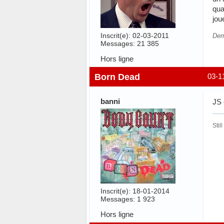
qua
jou
Inscrit(e): 02-03-2011
Der
Messages: 21 385
Hors ligne
Born Dead
03-1
banni
JS 
Stil
Inscrit(e): 18-01-2014
Messages: 1 923
Hors ligne