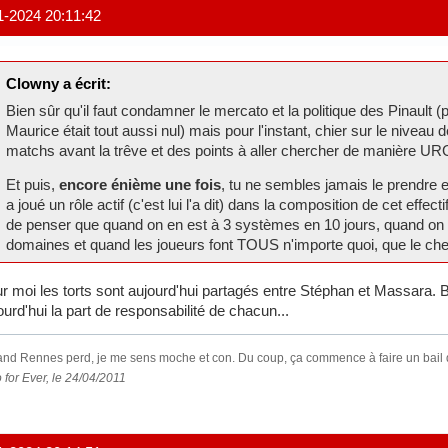
1-2024 20:11:42
Clowny a écrit:
Bien sûr qu'il faut condamner le mercato et la politique des Pinault 
Maurice était tout aussi nul) mais pour l'instant, chier sur le niveau 
matchs avant la trêve et des points à aller chercher de manière 
Et puis,
encore énième une fois
, tu ne sembles jamais le prendre
a joué un rôle actif (c'est lui l'a dit) dans la composition de cet effe
de penser que quand on en est à 3 systèmes en 10 jours, quand on e
domaines et quand les joueurs font TOUS n'importe quoi, que le che
r moi les torts sont aujourd'hui partagés entre Stéphan et Massara. Bi
ourd'hui la part de responsabilité de chacun...
nd Rennes perd, je me sens moche et con. Du coup, ça commence à faire un bail que
 for Ever, le 24/04/2011