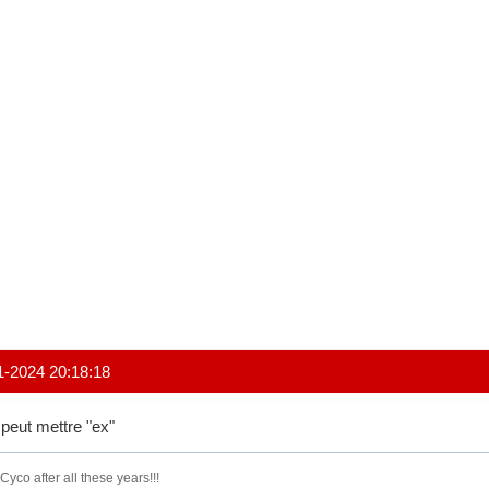
1-2024 20:18:18
peut mettre "ex"
l Cyco after all these years!!!