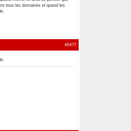
ns tous les domaines et quand les
le.
#5477
le.