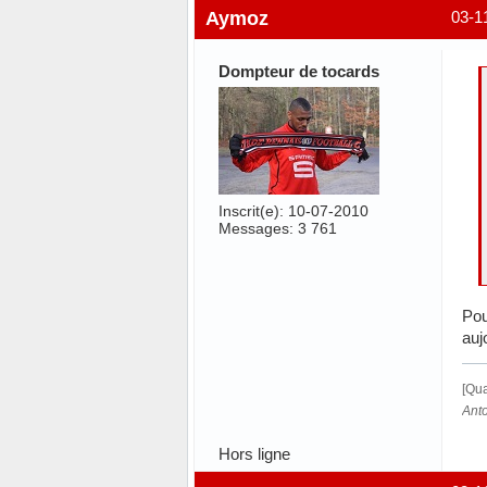
Aymoz
03-1
Dompteur de tocards
Inscrit(e): 10-07-2010
Messages: 3 761
Pou
auj
[Qua
Anto
Hors ligne