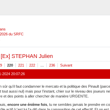
Mans
l 2026 du SRFC
»
[Ex] STEPHAN Julien
9
220
221
222
…
236
Suivant
1-2024 20:07:26
n sûr qu'il faut condamner le mercato et la politique des Pinault (par
it tout aussi nul) mais pour l'instant, chier sur le niveau des joueurs n
ve et des points à aller chercher de manière URGENTE.
puis,
encore une énième fois
, tu ne sembles jamais le prendre en 
rôle actif (c'est lui l'a dit) dans la composition de cet effectif. Et on