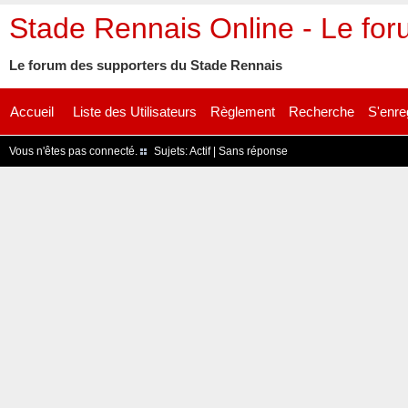
Stade Rennais Online - Le fo
Le forum des supporters du Stade Rennais
Accueil
Liste des Utilisateurs
Règlement
Recherche
S'enre
Vous n'êtes pas connecté.
Sujets:
Actif
|
Sans réponse