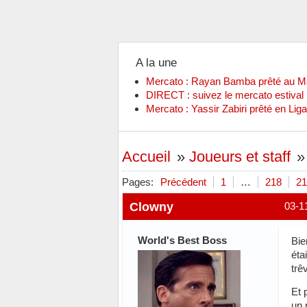
A la une
Mercato : Rayan Bamba prêté au 
DIRECT : suivez le mercato estiva
Mercato : Yassir Zabiri prêté en Liga
Accueil
»
Joueurs et staff
Pages:
Précédent
1
…
218
21
Clowny
03-1
World's Best Boss
Bie
éta
trê
Et 
un 