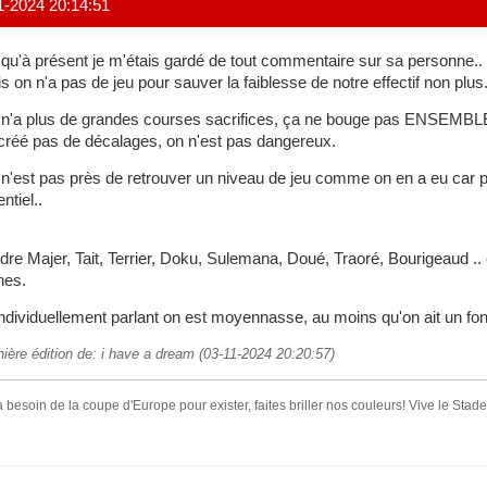
1-2024 20:14:51
qu'à présent je m'étais gardé de tout commentaire sur sa personne..
s on n'a pas de jeu pour sauver la faiblesse de notre effectif non plus
n'a plus de grandes courses sacrifices, ça ne bouge pas ENSEMBLE
créé pas de décalages, on n'est pas dangereux.
n'est pas près de retrouver un niveau de jeu comme on en a eu car 
ntiel..
dre Majer, Tait, Terrier, Doku, Sulemana, Doué, Traoré, Bourigeaud .. e
nes.
individuellement parlant on est moyennasse, au moins qu'on ait un fon
nière édition de: i have a dream (03-11-2024 20:20:57)
 besoin de la coupe d'Europe pour exister, faites briller nos couleurs! Vive le Sta