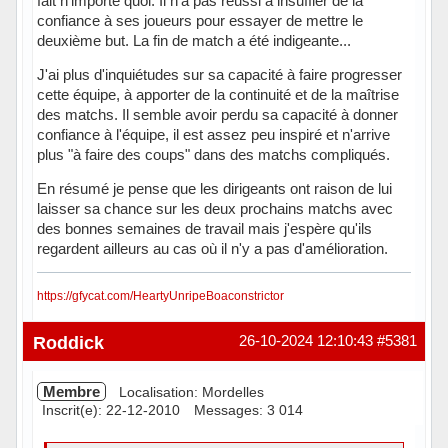
fait n'importe quoi. Il n'a pas réussi à insuffler de la
confiance à ses joueurs pour essayer de mettre le
deuxième but. La fin de match a été indigeante...
J'ai plus d'inquiétudes sur sa capacité à faire progresser
cette équipe, à apporter de la continuité et de la maîtrise
des matchs. Il semble avoir perdu sa capacité à donner
confiance à l'équipe, il est assez peu inspiré et n'arrive
plus "à faire des coups" dans des matchs compliqués.
En résumé je pense que les dirigeants ont raison de lui
laisser sa chance sur les deux prochains matchs avec
des bonnes semaines de travail mais j'espère qu'ils
regardent ailleurs au cas où il n'y a pas d'amélioration.
https://gfycat.com/HeartyUnripeBoaconstrictor
Hors ligne
Roddick
26-10-2024 12:10:43
#5381
Membre
Localisation: Mordelles
Inscrit(e): 22-12-2010
Messages: 3 014