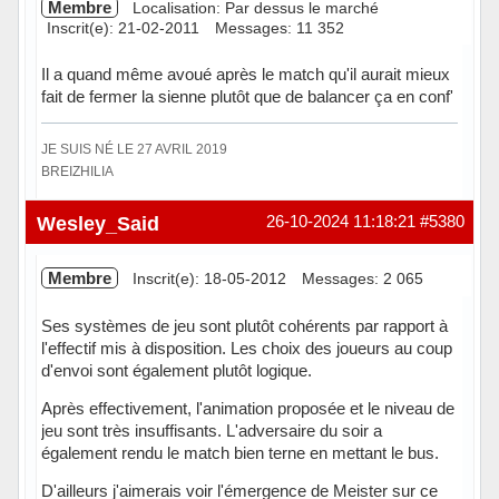
Membre
Localisation: Par dessus le marché
Inscrit(e): 21-02-2011
Messages: 11 352
Il a quand même avoué après le match qu'il aurait mieux
fait de fermer la sienne plutôt que de balancer ça en conf'
JE SUIS NÉ LE 27 AVRIL 2019
BREIZHILIA
Hors ligne
Wesley_Said
26-10-2024 11:18:21
#5380
Membre
Inscrit(e): 18-05-2012
Messages: 2 065
Ses systèmes de jeu sont plutôt cohérents par rapport à
l'effectif mis à disposition. Les choix des joueurs au coup
d'envoi sont également plutôt logique.
Après effectivement, l'animation proposée et le niveau de
jeu sont très insuffisants. L'adversaire du soir a
également rendu le match bien terne en mettant le bus.
D'ailleurs j'aimerais voir l'émergence de Meister sur ce