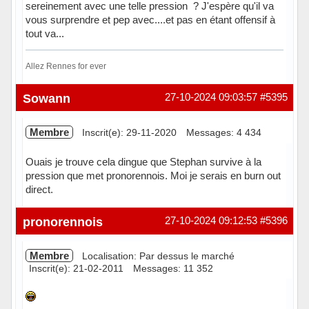
sereinement avec une telle pression ? J'espère qu'il va
vous surprendre et pep avec....et pas en étant offensif à
tout va...
Allez Rennes for ever
Hors ligne
Sowann
27-10-2024 09:03:57
#5395
Membre
Inscrit(e): 29-11-2020
Messages: 4 434
Ouais je trouve cela dingue que Stephan survive à la
pression que met pronorennois. Moi je serais en burn out
direct.
Hors ligne
pronorennois
27-10-2024 09:12:53
#5396
Membre
Localisation: Par dessus le marché
Inscrit(e): 21-02-2011
Messages: 11 352