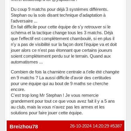
Du coup 9 matchs pour déjà 3 systèmes différents.
Stephan ou la sois disant technique d'adaptation à
l'adversaire ...
En fait difficile pour cette équipe de s'y retrouver si le
schéma et la tactique change tous les 3 matchs. Déjà
que l'effectif est complètement chamboulé, si en plus il
n'y a pas de visibilité sur la façon dont l'équipe va et doit
jouer alors ce n'est pas étonnant que certains joueurs
soient complètement perdu sur le terrain. Quand aux
automatismes ...
Combien de fois la charnière centrale a t'elle été changée
en 9 matchs ? La aussi difficile d'avoir des certitudes
pour une équipe qui au bout de 9 maths se cherche
encore.
C'est trop long Mr Stephan ! Je vous remercie
grandement pour tout ce que vous avez fait il y a 5 ans
au club, mais la vous n'avez pas les armes et les
solutions pour faire jouer cette équipe.
Hors ligne
Breizhou78
26-10-2024 14:20:29
#5387