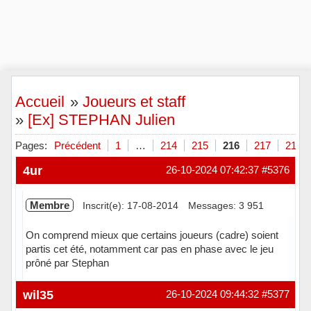
Accueil
»
Joueurs et staff
»
[Ex] STEPHAN Julien
Pages:
Précédent
1
…
214
215
216
217
218
4ur
26-10-2024 07:42:37
#5376
Membre
Inscrit(e): 17-08-2014
Messages: 3 951
On comprend mieux que certains joueurs (cadre) soient
partis cet été, notamment car pas en phase avec le jeu
prôné par Stephan
Hors ligne
wil35
26-10-2024 09:44:32
#5377