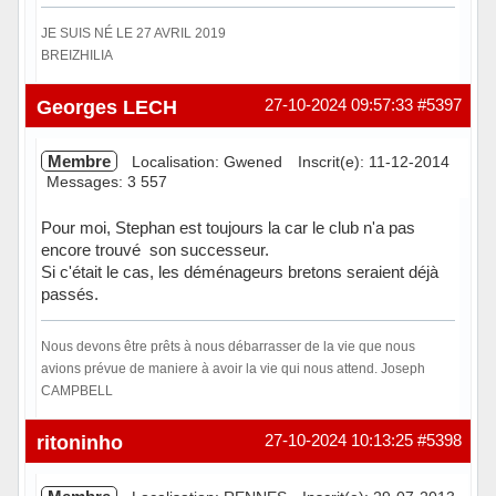
JE SUIS NÉ LE 27 AVRIL 2019
BREIZHILIA
Hors ligne
Georges LECH
27-10-2024 09:57:33
#5397
Membre
Localisation: Gwened
Inscrit(e): 11-12-2014
Messages: 3 557
Pour moi, Stephan est toujours la car le club n'a pas
encore trouvé son successeur.
Si c'était le cas, les déménageurs bretons seraient déjà
passés.
Nous devons être prêts à nous débarrasser de la vie que nous
avions prévue de maniere à avoir la vie qui nous attend. Joseph
CAMPBELL
Hors ligne
ritoninho
27-10-2024 10:13:25
#5398