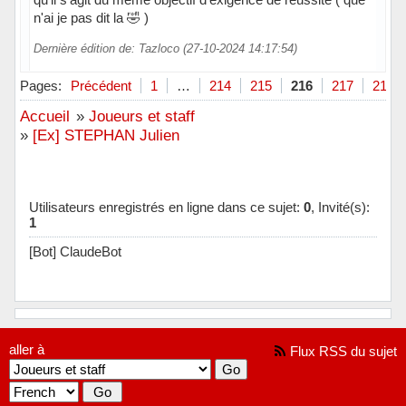
n'ai je pas dit la 🤣 )
Dernière édition de: Tazloco (27-10-2024 14:17:54)
Hors ligne
Pages:
Précédent
1
…
214
215
216
217
218
Accueil
»
Joueurs et staff
»
[Ex] STEPHAN Julien
Utilisateurs enregistrés en ligne dans ce sujet:
0
, Invité(s):
1
[Bot] ClaudeBot
aller à
Flux RSS du sujet