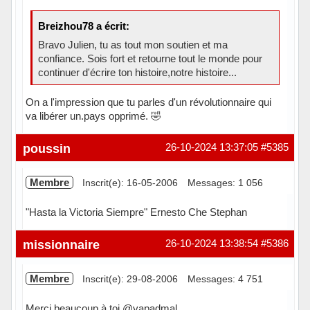
Breizhou78 a écrit:
Bravo Julien, tu as tout mon soutien et ma
confiance. Sois fort et retourne tout le monde pour
continuer d'écrire ton histoire,notre histoire...
On a l'impression que tu parles d'un révolutionnaire qui
va libérer un.pays opprimé. 🤣
Hors ligne
poussin
26-10-2024 13:37:05
#5385
Membre
Inscrit(e): 16-05-2006
Messages: 1 056
"Hasta la Victoria Siempre" Ernesto Che Stephan
Hors ligne
missionnaire
26-10-2024 13:38:54
#5386
Membre
Inscrit(e): 29-08-2006
Messages: 4 751
Merci beaucoup à toi @yapadmal .