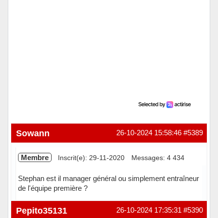
Sowann
26-10-2024 15:58:46
#5389
Membre
Inscrit(e): 29-11-2020
Messages: 4 434
Stephan est il manager général ou simplement entraîneur
de l'équipe première ?
Hors ligne
Pepito35131
26-10-2024 17:35:31
#5390