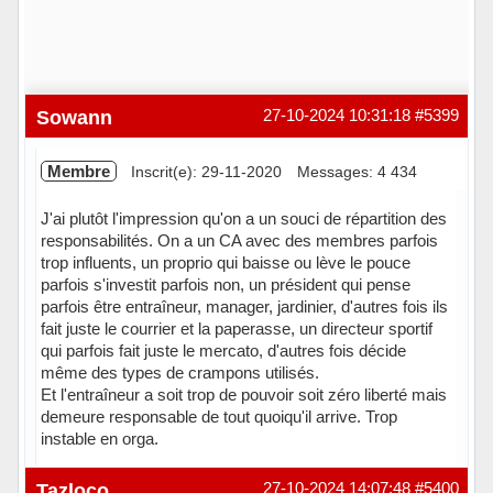
Sowann
27-10-2024 10:31:18
#5399
Membre
Inscrit(e): 29-11-2020
Messages: 4 434
J'ai plutôt l'impression qu'on a un souci de répartition des
responsabilités. On a un CA avec des membres parfois
trop influents, un proprio qui baisse ou lève le pouce
parfois s'investit parfois non, un président qui pense
parfois être entraîneur, manager, jardinier, d'autres fois ils
fait juste le courrier et la paperasse, un directeur sportif
qui parfois fait juste le mercato, d'autres fois décide
même des types de crampons utilisés.
Et l'entraîneur a soit trop de pouvoir soit zéro liberté mais
demeure responsable de tout quoiqu'il arrive. Trop
instable en orga.
Hors ligne
Tazloco
27-10-2024 14:07:48
#5400