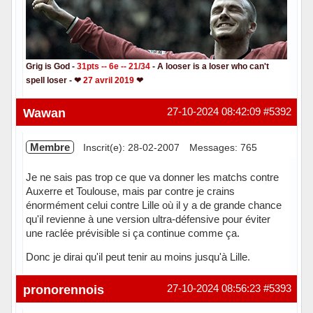
Grig is God -
31pts -- 6e -- 21/34
- A looser is a loser who can't
spell loser - ❤
27 avril 2019
❤
Hors ligne
Wawan
27-10-2024 08:42:09
#5392
Membre
Inscrit(e): 28-02-2007
Messages: 765
Je ne sais pas trop ce que va donner les matchs contre
Auxerre et Toulouse, mais par contre je crains
énormément celui contre Lille où il y a de grande chance
qu'il revienne à une version ultra-défensive pour éviter
une raclée prévisible si ça continue comme ça.
Donc je dirai qu'il peut tenir au moins jusqu'à Lille.
Hors ligne
pronorennois
27-10-2024 08:56:23
#5393