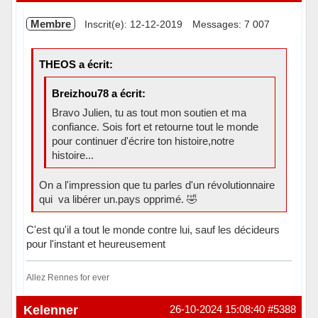
Membre
Inscrit(e): 12-12-2019
Messages: 7 007
THEOS a écrit:
Breizhou78 a écrit:
Bravo Julien, tu as tout mon soutien et ma
confiance. Sois fort et retourne tout le monde
pour continuer d'écrire ton histoire,notre
histoire...
On a l'impression que tu parles d'un révolutionnaire
qui va libérer un.pays opprimé. 🤣
C'est qu'il a tout le monde contre lui, sauf les décideurs
pour l'instant et heureusement
Allez Rennes for ever
Hors ligne
Kelenner
26-10-2024 15:08:40
#5388