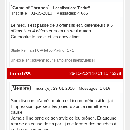
Game of Thrones
Localisation: Tinduff
Inscrit(e): 01-05-2010
Messages: 4 686
Le mec, il est passé de 3 offensifs et 5 défenseurs à 5
offensifs et 4 défenseurs en un seul match.
Ca montre le projet et les convictions….
Stade Rennais FC-Atlético Madrid : 1 - 1
Un excellent souvenir et une ambiance monstrueuse!
Hors ligne
breizh35
26-10-2024 10:01:19
#5378
Membre
Inscrit(e): 29-01-2010
Messages: 1 016
Son discours d’après match est incompréhensible, j’ai
l’impression que seul les joueurs sont à remettre en
cause .
Jamais il ne parle de son style de jeu prôner . Et aucune
remise en cause de sa part, juste fermer des bouches à
certaines personnes