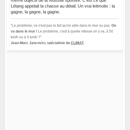
même objectif de la réussite sportive. C'est ce que
Létang appelait la chasse au détail. Un vrai leitmotiv : la
gagne, la gagne, la gagne.
"Le problème, ce n'est pas le fait qu'on aille dans le mur ou pas.
On
va dans le mur !
Le problème, c'est à quelle vitesse on y va, à 50
km/h ou à 5 km/h ?"
Jean-Marc Jancovici, spécialiste du
CLIMAT
.
Hors ligne