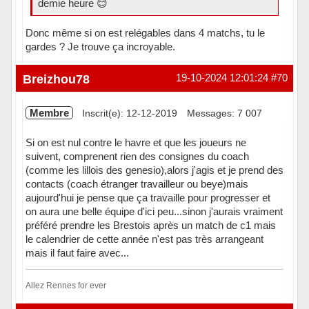
demie heure 😊
Donc même si on est relégables dans 4 matchs, tu le
gardes ? Je trouve ça incroyable.
Hors ligne
Breizhou78
19-10-2024 12:01:24
#70
Membre
Inscrit(e): 12-12-2019
Messages: 7 007
Si on est nul contre le havre et que les joueurs ne
suivent, comprenent rien des consignes du coach
(comme les lillois des genesio),alors j'agis et je prend des
contacts (coach étranger travailleur ou beye)mais
aujourd'hui je pense que ça travaille pour progresser et
on aura une belle équipe d'ici peu...sinon j'aurais vraiment
préféré prendre les Brestois après un match de c1 mais
le calendrier de cette année n'est pas très arrangeant
mais il faut faire avec...
Allez Rennes for ever