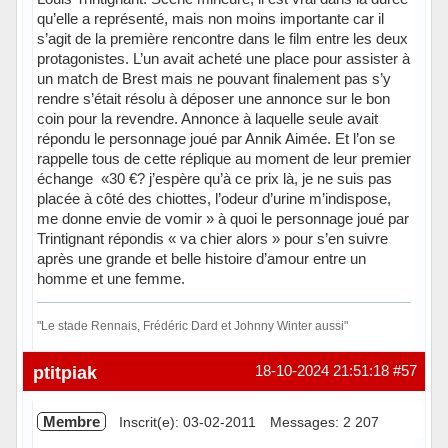
qu’elle a représenté, mais non moins importante car il
s’agit de la première rencontre dans le film entre les deux
protagonistes. L’un avait acheté une place pour assister à
un match de Brest mais ne pouvant finalement pas s’y
rendre s’était résolu à déposer une annonce sur le bon
coin pour la revendre. Annonce à laquelle seule avait
répondu le personnage joué par Annik Aimée. Et l’on se
rappelle tous de cette réplique au moment de leur premier
échange «30 €? j’espère qu’à ce prix là, je ne suis pas
placée à côté des chiottes, l’odeur d’urine m’indispose,
me donne envie de vomir » à quoi le personnage joué par
Trintignant répondis « va chier alors » pour s’en suivre
après une grande et belle histoire d’amour entre un
homme et une femme.
"Le stade Rennais, Frédéric Dard et Johnny Winter aussi"
Hors ligne
ptitpiak
18-10-2024 21:51:18
#57
Membre
Inscrit(e): 03-02-2011
Messages: 2 207