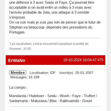
une défense à 3 avec Seidu et Faye. Ça pourrait être
acceptable si on avait enfin un milieu à 3 mais avec
l'arrivée probable de Jota, une attaque à 3 semble
s'imposer.
On va voir mais je suis pas loin de penser que le futur de
Stephan va beaucoup dépendre des prestations du
Portugais.
"Les cacahuètes, c'est le mouvement perpétuel à portée de
l'homme". JCVD.
Hors ligne
ErWaNn
19-10-2024 16:04:47
#75
Membre
Localisation: IDF
Inscrit(e): 28-01-2007
Messages: 16 189
La compo :
Mandanda / Hateboer - Seidu - Wooh - Faye - Truffert /
Santamaria - Matusiwa / Blas - Kalimuendo - Gouiri