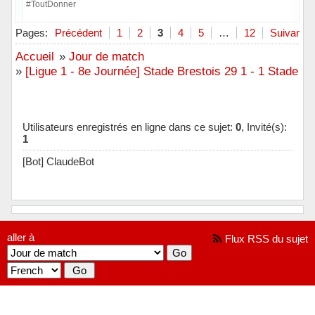
#ToutDonner
Hors ligne
Pages:
Précédent
1
2
3
4
5
…
12
Suivant
Accueil
»
Jour de match
»
[Ligue 1 - 8e Journée] Stade Brestois 29 1 - 1 Stade R
Utilisateurs enregistrés en ligne dans ce sujet:
0
, Invité(s):
1
[Bot] ClaudeBot
aller à
Flux RSS du sujet
[ Généré en 0.018 secondes, 9 requêtes exécutées - Utilisation de la
mémoire: 729.8 KiO (Pic : 766.7 KiO) ]