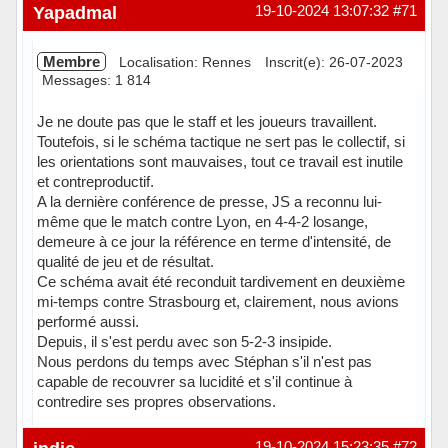
Hors ligne
Yapadmal
19-10-2024 13:07:32
#71
Membre
Localisation: Rennes
Inscrit(e): 26-07-2023
Messages: 1 814
Je ne doute pas que le staff et les joueurs travaillent.
Toutefois, si le schéma tactique ne sert pas le collectif, si
les orientations sont mauvaises, tout ce travail est inutile
et contreproductif.
A la dernière conférence de presse, JS a reconnu lui-
même que le match contre Lyon, en 4-4-2 losange,
demeure à ce jour la référence en terme d'intensité, de
qualité de jeu et de résultat.
Ce schéma avait été reconduit tardivement en deuxième
mi-temps contre Strasbourg et, clairement, nous avions
performé aussi.
Depuis, il s'est perdu avec son 5-2-3 insipide.
Nous perdons du temps avec Stéphan s'il n'est pas
capable de recouvrer sa lucidité et s'il continue à
contredire ses propres observations.
Hors ligne
19-10-2024 15:23:35
#72