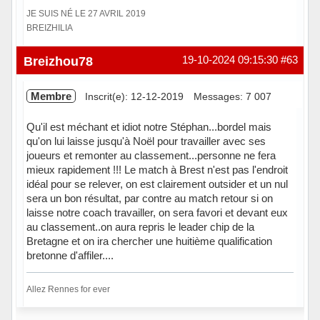
JE SUIS NÉ LE 27 AVRIL 2019
BREIZHILIA
Hors ligne
Breizhou78
19-10-2024 09:15:30
#63
Membre
Inscrit(e): 12-12-2019
Messages: 7 007
Qu'il est méchant et idiot notre Stéphan...bordel mais
qu'on lui laisse jusqu'à Noël pour travailler avec ses
joueurs et remonter au classement...personne ne fera
mieux rapidement !!! Le match à Brest n'est pas l'endroit
idéal pour se relever, on est clairement outsider et un nul
sera un bon résultat, par contre au match retour si on
laisse notre coach travailler, on sera favori et devant eux
au classement..on aura repris le leader chip de la
Bretagne et on ira chercher une huitième qualification
bretonne d'affiler....
Allez Rennes for ever
Hors ligne