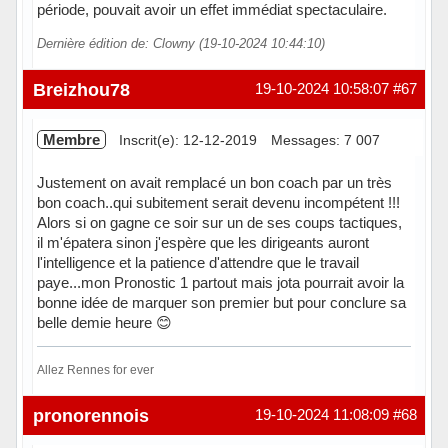
période, pouvait avoir un effet immédiat spectaculaire.
Dernière édition de: Clowny (19-10-2024 10:44:10)
Hors ligne
Breizhou78
19-10-2024 10:58:07
#67
Membre
Inscrit(e): 12-12-2019
Messages: 7 007
Justement on avait remplacé un bon coach par un très
bon coach..qui subitement serait devenu incompétent !!!
Alors si on gagne ce soir sur un de ses coups tactiques,
il m'épatera sinon j'espère que les dirigeants auront
l'intelligence et la patience d'attendre que le travail
paye...mon Pronostic 1 partout mais jota pourrait avoir la
bonne idée de marquer son premier but pour conclure sa
belle demie heure 😊
Allez Rennes for ever
Hors ligne
pronorennois
19-10-2024 11:08:09
#68