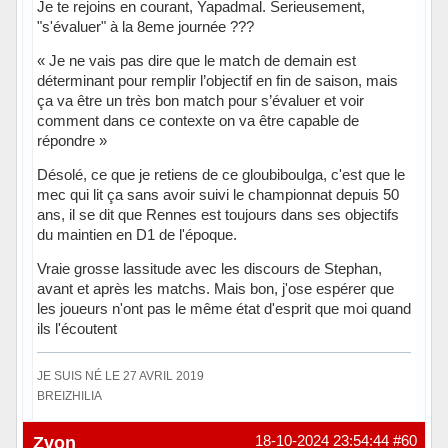
Je te rejoins en courant, Yapadmal. Serieusement,
"s'évaluer" à la 8eme journée ???
« Je ne vais pas dire que le match de demain est
déterminant pour remplir l’objectif en fin de saison, mais
ça va être un très bon match pour s’évaluer et voir
comment dans ce contexte on va être capable de
répondre »
Désolé, ce que je retiens de ce gloubiboulga, c'est que le
mec qui lit ça sans avoir suivi le championnat depuis 50
ans, il se dit que Rennes est toujours dans ses objectifs
du maintien en D1 de l'époque.
Vraie grosse lassitude avec les discours de Stephan,
avant et après les matchs. Mais bon, j'ose espérer que
les joueurs n'ont pas le même état d'esprit que moi quand
ils l'écoutent
JE SUIS NÉ LE 27 AVRIL 2019
BREIZHILIA
Hors ligne
Zvon
18-10-2024 23:54:44
#60