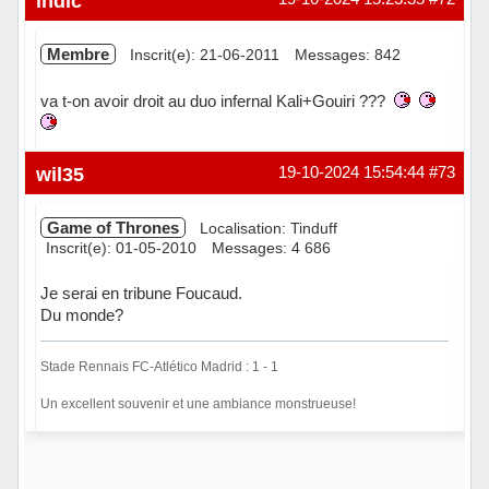
indic
Membre
Inscrit(e): 21-06-2011
Messages: 842
va t-on avoir droit au duo infernal Kali+Gouiri ???
Hors ligne
wil35
19-10-2024 15:54:44
#73
Game of Thrones
Localisation: Tinduff
Inscrit(e): 01-05-2010
Messages: 4 686
Je serai en tribune Foucaud.
Du monde?
Stade Rennais FC-Atlético Madrid : 1 - 1
Un excellent souvenir et une ambiance monstrueuse!
Hors ligne