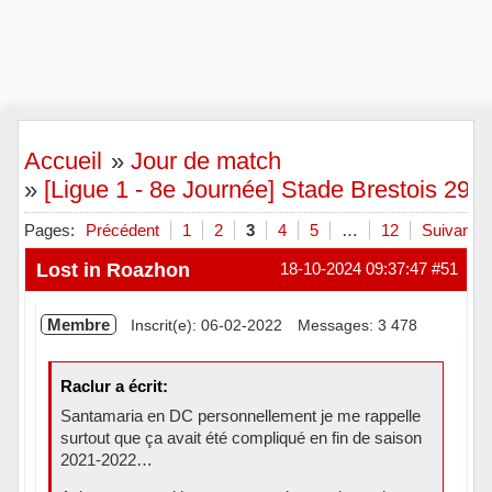
Accueil
»
Jour de match
»
[Ligue 1 - 8e Journée] Stade Brestois 29 
Pages:
Précédent
1
2
3
4
5
…
12
Suivant
Lost in Roazhon
18-10-2024 09:37:47
#51
Membre
Inscrit(e): 06-02-2022
Messages: 3 478
Raclur a écrit:
Santamaria en DC personnellement je me rappelle
surtout que ça avait été compliqué en fin de saison
2021-2022…