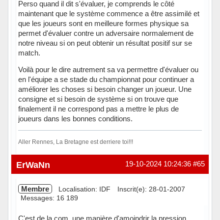
Perso quand il dit s'évaluer, je comprends le côté
maintenant que le système commence a être assimilé et
que les joueurs sont en meilleure formes physique sa
permet d'évaluer contre un adversaire normalement de
notre niveau si on peut obtenir un résultat positif sur se
match.
Voilà pour le dire autrement sa va permettre d'évaluer ou
en l'équipe a se stade du championnat pour continuer a
améliorer les choses si besoin changer un joueur. Une
consigne et si besoin de système si on trouve que
finalement il ne correspond pas a mettre le plus de
joueurs dans les bonnes conditions.
Aller Rennes, La Bretagne est derriere toi!!!
Hors ligne
ErWaNn
19-10-2024 10:24:36
#65
Membre
Localisation: IDF
Inscrit(e): 28-01-2007
Messages: 16 189
C'est de la com, une manière d'amoindrir la pression