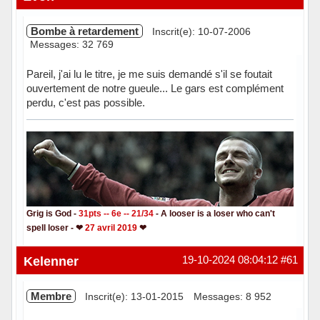
Bombe à retardement
Inscrit(e): 10-07-2006
Messages: 32 769
Pareil, j'ai lu le titre, je me suis demandé s'il se foutait
ouvertement de notre gueule... Le gars est complément
perdu, c'est pas possible.
Grig is God -
31pts -- 6e -- 21/34
- A looser is a loser who can't
spell loser - ❤
27 avril 2019
❤
Hors ligne
Kelenner
19-10-2024 08:04:12
#61
Membre
Inscrit(e): 13-01-2015
Messages: 8 952