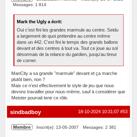
Messages: 1 814
Mark the Ugly a écrit:
Oui c'est fini les grandes marmule au centre. Seidu
a largement de quoi prétendre au centre même
dans un 442. C'est fini le temps des grands ballons
devant et des centres à tout va. Tout ce joue au sol
désormais de la relance du gardien, jusqu'au tireur
de corner.
ManCity a sa grande "marmule" devant et ça marche
plutôt bien, non ?
Mais ce n'est effectivement le style de jeu que nous
devons travailler pour nous-même, sauf à considérer que
Meister pourrait tenir ce rôle.
Hors ligne
sindbadboy
18-10-2024 10:31:07
#53
Membre
Inscrit(e): 13-05-2007
Messages: 2 381