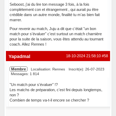
Seboost, j'ai du lire ton message 3 fois, à la fois
complètement con et étrangement , qui aurait pu être
crédible dans un autre monde, finalité tu m'as bien fait
marrer.
Pour revenir au match, Juju a dit que c'était "un bon
match pour s'évaluer" c'est surtout un match charnière
pour la suite de la saison, vous êtes attendu au tournant
coach. Allez Rennes !
Hors ligne
Yapadmal
18-10-2024 21:58:10
#58
Membre
Localisation: Rennes
Inscrit(e): 26-07-2023
Messages: 1 814
"Un match pour s'évaluer" !?
Les matchs de préparation, c'est fini depuis longtemps,
non ?
Combien de temps va-t-il encore se chercher ?
Hors ligne