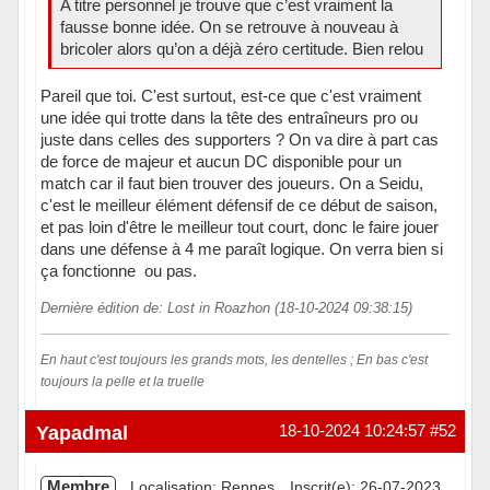
A titre personnel je trouve que c’est vraiment la
fausse bonne idée. On se retrouve à nouveau à
bricoler alors qu’on a déjà zéro certitude. Bien relou
Pareil que toi. C'est surtout, est-ce que c'est vraiment
une idée qui trotte dans la tête des entraîneurs pro ou
juste dans celles des supporters ? On va dire à part cas
de force de majeur et aucun DC disponible pour un
match car il faut bien trouver des joueurs. On a Seidu,
c'est le meilleur élément défensif de ce début de saison,
et pas loin d'être le meilleur tout court, donc le faire jouer
dans une défense à 4 me paraît logique. On verra bien si
ça fonctionne ou pas.
Dernière édition de: Lost in Roazhon (18-10-2024 09:38:15)
En haut c'est toujours les grands mots, les dentelles ; En bas c'est
toujours la pelle et la truelle
Hors ligne
Yapadmal
18-10-2024 10:24:57
#52
Membre
Localisation: Rennes
Inscrit(e): 26-07-2023