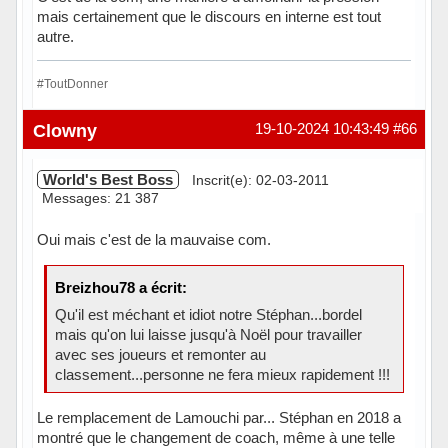
mais certainement que le discours en interne est tout
autre.
#ToutDonner
Hors ligne
Clowny
19-10-2024 10:43:49
#66
World's Best Boss
Inscrit(e): 02-03-2011
Messages: 21 387
Oui mais c'est de la mauvaise com.
Breizhou78 a écrit:
Qu'il est méchant et idiot notre Stéphan...bordel
mais qu'on lui laisse jusqu'à Noël pour travailler
avec ses joueurs et remonter au
classement...personne ne fera mieux rapidement !!!
Le remplacement de Lamouchi par... Stéphan en 2018 a
montré que le changement de coach, même à une telle