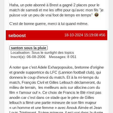
Haha, un pote abonné à Brest a gagné 2 places pour le
match de samedi et me les offre pour qu'avec mon fils "je
puisse voir un peu de vrai foot de temps en temps"
C'est de bonne guerre, merci à lui quand même.
En ligne
seboost
18-10-2024 15:19:08
#56
santon sous la pluie
Localisation: Sous le sunlight des topics
Inscrit(e): 06-08-2006
Messages: 8 051
A noter que c’est Adele Exharpopoulos, bretonne d’origine
et grande supportrice du LFC (Lannion football club), qui
donnera le coup d’envoi du match. Et à la mi-temps du
match, François Civil et Gilles Lellouch déclameront, du
milieu de terrain, les meilleurs avis sur allocine.com du
film « l’amour ouf ». Ce choix de Francis le Blé n’est pas
anodin car c’est dans ce stade que le père de Gilles
lellouch a filmé une partie mineure de son film majeur
« un homme et une femme » avec Anouk Aimée et Jean
Louis Trintignant. Scène mineure, il est vrai dans la durée