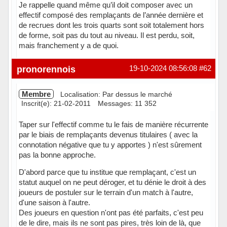
Je rappelle quand même qu’il doit composer avec un
effectif composé des remplaçants de l’année dernière et
de recrues dont les trois quarts sont soit totalement hors
de forme, soit pas du tout au niveau. Il est perdu, soit,
mais franchement y a de quoi.
Hors ligne
pronorennois
19-10-2024 08:56:08
#62
Membre
Localisation: Par dessus le marché
Inscrit(e): 21-02-2011
Messages: 11 352
Taper sur l'effectif comme tu le fais de manière récurrente
par le biais de remplaçants devenus titulaires ( avec la
connotation négative que tu y apportes ) n'est sûrement
pas la bonne approche.
D'abord parce que tu institue que remplaçant, c'est un
statut auquel on ne peut déroger, et tu dénie le droit à des
joueurs de postuler sur le terrain d'un match à l'autre,
d'une saison à l'autre.
Des joueurs en question n'ont pas été parfaits, c'est peu
de le dire, mais ils ne sont pas pires, très loin de là, que