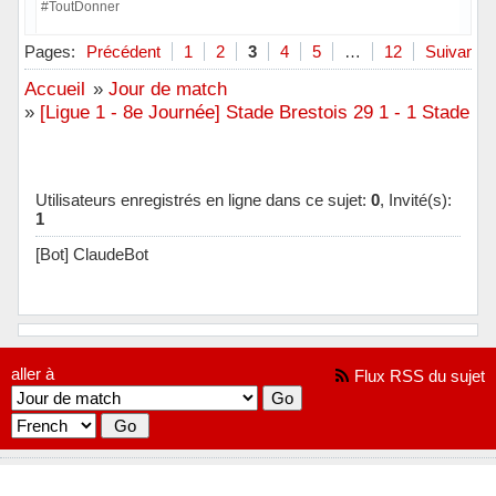
#ToutDonner
Hors ligne
Pages:
Précédent
1
2
3
4
5
…
12
Suivant
Accueil
»
Jour de match
»
[Ligue 1 - 8e Journée] Stade Brestois 29 1 - 1 Stade R
Utilisateurs enregistrés en ligne dans ce sujet:
0
, Invité(s):
1
[Bot] ClaudeBot
aller à
Flux RSS du sujet
[ Généré en 0.018 secondes, 9 requêtes exécutées - Utilisation de la
mémoire: 776.77 KiO (Pic : 813.66 KiO) ]