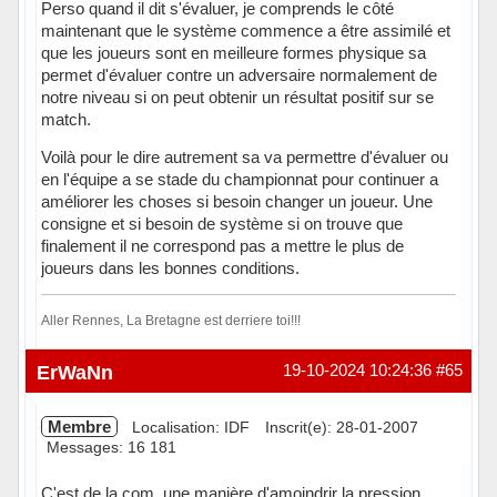
Perso quand il dit s'évaluer, je comprends le côté
maintenant que le système commence a être assimilé et
que les joueurs sont en meilleure formes physique sa
permet d'évaluer contre un adversaire normalement de
notre niveau si on peut obtenir un résultat positif sur se
match.
Voilà pour le dire autrement sa va permettre d'évaluer ou
en l'équipe a se stade du championnat pour continuer a
améliorer les choses si besoin changer un joueur. Une
consigne et si besoin de système si on trouve que
finalement il ne correspond pas a mettre le plus de
joueurs dans les bonnes conditions.
Aller Rennes, La Bretagne est derriere toi!!!
Hors ligne
ErWaNn
19-10-2024 10:24:36
#65
Membre
Localisation: IDF
Inscrit(e): 28-01-2007
Messages: 16 181
C'est de la com, une manière d'amoindrir la pression