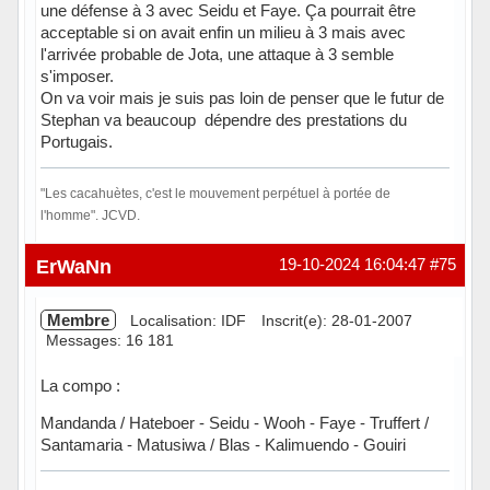
une défense à 3 avec Seidu et Faye. Ça pourrait être
acceptable si on avait enfin un milieu à 3 mais avec
l'arrivée probable de Jota, une attaque à 3 semble
s'imposer.
On va voir mais je suis pas loin de penser que le futur de
Stephan va beaucoup dépendre des prestations du
Portugais.
"Les cacahuètes, c'est le mouvement perpétuel à portée de
l'homme". JCVD.
Hors ligne
ErWaNn
19-10-2024 16:04:47
#75
Membre
Localisation: IDF
Inscrit(e): 28-01-2007
Messages: 16 181
La compo :
Mandanda / Hateboer - Seidu - Wooh - Faye - Truffert /
Santamaria - Matusiwa / Blas - Kalimuendo - Gouiri