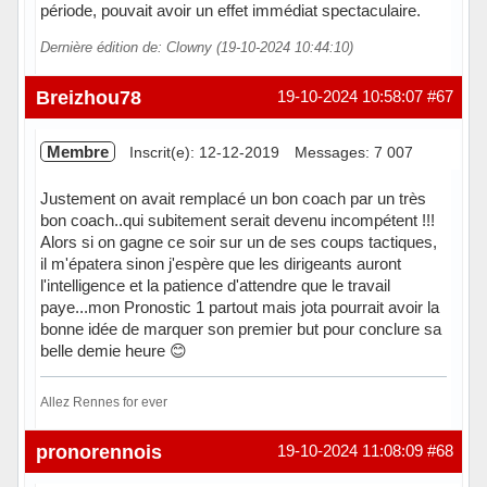
période, pouvait avoir un effet immédiat spectaculaire.
Dernière édition de: Clowny (19-10-2024 10:44:10)
Hors ligne
Breizhou78
19-10-2024 10:58:07
#67
Membre
Inscrit(e): 12-12-2019
Messages: 7 007
Justement on avait remplacé un bon coach par un très
bon coach..qui subitement serait devenu incompétent !!!
Alors si on gagne ce soir sur un de ses coups tactiques,
il m'épatera sinon j'espère que les dirigeants auront
l'intelligence et la patience d'attendre que le travail
paye...mon Pronostic 1 partout mais jota pourrait avoir la
bonne idée de marquer son premier but pour conclure sa
belle demie heure 😊
Allez Rennes for ever
Hors ligne
pronorennois
19-10-2024 11:08:09
#68