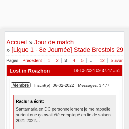
Accueil
»
Jour de match
»
[Ligue 1 - 8e Journée] Stade Brestois 29 
Pages:
Précédent
1
2
3
4
5
…
12
Suivant
Lost in Roazhon
18-10-2024 09:37:47
#51
Membre
Inscrit(e): 06-02-2022
Messages: 3 477
Raclur a écrit:
Santamaria en DC personnellement je me rappelle
surtout que ça avait été compliqué en fin de saison
2021-2022…