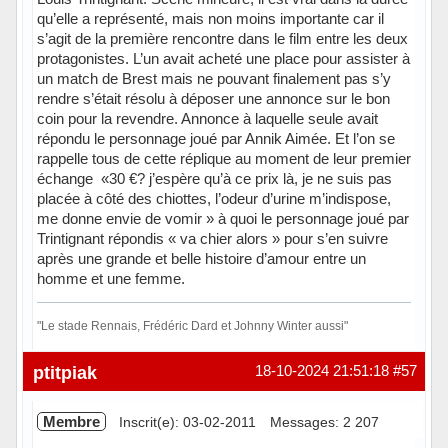
qu’elle a représenté, mais non moins importante car il
s’agit de la première rencontre dans le film entre les deux
protagonistes. L’un avait acheté une place pour assister à
un match de Brest mais ne pouvant finalement pas s’y
rendre s’était résolu à déposer une annonce sur le bon
coin pour la revendre. Annonce à laquelle seule avait
répondu le personnage joué par Annik Aimée. Et l’on se
rappelle tous de cette réplique au moment de leur premier
échange «30 €? j’espère qu’à ce prix là, je ne suis pas
placée à côté des chiottes, l’odeur d’urine m’indispose,
me donne envie de vomir » à quoi le personnage joué par
Trintignant répondis « va chier alors » pour s’en suivre
après une grande et belle histoire d’amour entre un
homme et une femme.
"Le stade Rennais, Frédéric Dard et Johnny Winter aussi"
Hors ligne
ptitpiak
18-10-2024 21:51:18
#57
Membre
Inscrit(e): 03-02-2011
Messages: 2 207