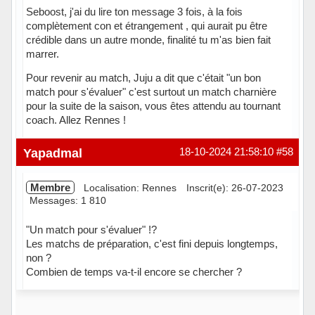
Seboost, j'ai du lire ton message 3 fois, à la fois
complètement con et étrangement , qui aurait pu être
crédible dans un autre monde, finalité tu m'as bien fait
marrer.
Pour revenir au match, Juju a dit que c'était "un bon
match pour s'évaluer" c'est surtout un match charnière
pour la suite de la saison, vous êtes attendu au tournant
coach. Allez Rennes !
Hors ligne
Yapadmal
18-10-2024 21:58:10
#58
Membre
Localisation: Rennes
Inscrit(e): 26-07-2023
Messages: 1 810
"Un match pour s'évaluer" !?
Les matchs de préparation, c'est fini depuis longtemps,
non ?
Combien de temps va-t-il encore se chercher ?
Hors ligne