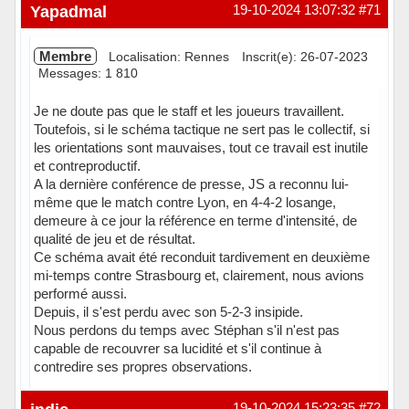
Hors ligne
Yapadmal
19-10-2024 13:07:32
#71
Membre
Localisation: Rennes
Inscrit(e): 26-07-2023
Messages: 1 810
Je ne doute pas que le staff et les joueurs travaillent.
Toutefois, si le schéma tactique ne sert pas le collectif, si
les orientations sont mauvaises, tout ce travail est inutile
et contreproductif.
A la dernière conférence de presse, JS a reconnu lui-
même que le match contre Lyon, en 4-4-2 losange,
demeure à ce jour la référence en terme d'intensité, de
qualité de jeu et de résultat.
Ce schéma avait été reconduit tardivement en deuxième
mi-temps contre Strasbourg et, clairement, nous avions
performé aussi.
Depuis, il s'est perdu avec son 5-2-3 insipide.
Nous perdons du temps avec Stéphan s'il n'est pas
capable de recouvrer sa lucidité et s'il continue à
contredire ses propres observations.
Hors ligne
19-10-2024 15:23:35
#72