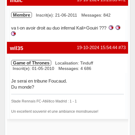
indic
Membre
Inscrit(e): 21-06-2011
Messages: 842
va t-on avoir droit au duo infernal Kali+Gouiri ???
Hors ligne
wil35
19-10-2024 15:54:44
#73
Game of Thrones
Localisation: Tinduff
Inscrit(e): 01-05-2010
Messages: 4 686
Je serai en tribune Foucaud.
Du monde?
Stade Rennais FC-Atlético Madrid : 1 - 1
Un excellent souvenir et une ambiance monstrueuse!
Hors ligne