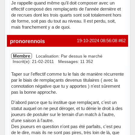
Je rappelle quand même qu’il doit composer avec un
effectif composé des remplaçants de l’année dernière et
de recrues dont les trois quarts sont soit totalement hors
de forme, soit pas du tout au niveau. Il est perdu, soit,
mais franchement y a de quoi.
Hors ligne
pronorennois
19-10-2024 08:56:08
#62
Membre
Localisation: Par dessus le marché
Inscrit(e): 21-02-2011
Messages: 11 352
Taper sur l'effectif comme tu le fais de manière récurrente
par le biais de remplaçants devenus titulaires ( avec la
connotation négative que tu y apportes ) n'est sûrement
pas la bonne approche.
D'abord parce que tu institue que remplaçant, c'est un
statut auquel on ne peut déroger, et tu dénie le droit à des
joueurs de postuler sur le terrain d'un match à l'autre,
d'une saison à l'autre.
Des joueurs en question n'ont pas été parfaits, c'est peu
de le dire, mais ils ne sont pas pires, très loin de là, que