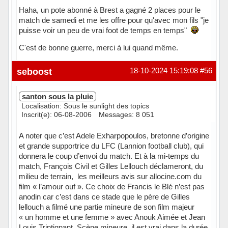
Haha, un pote abonné à Brest a gagné 2 places pour le
match de samedi et me les offre pour qu'avec mon fils "je
puisse voir un peu de vrai foot de temps en temps"
C'est de bonne guerre, merci à lui quand même.
Hors ligne
seboost
18-10-2024 15:19:08
#56
santon sous la pluie
Localisation: Sous le sunlight des topics
Inscrit(e): 06-08-2006
Messages: 8 051
A noter que c’est Adele Exharpopoulos, bretonne d’origine
et grande supportrice du LFC (Lannion football club), qui
donnera le coup d’envoi du match. Et à la mi-temps du
match, François Civil et Gilles Lellouch déclameront, du
milieu de terrain, les meilleurs avis sur allocine.com du
film « l’amour ouf ». Ce choix de Francis le Blé n’est pas
anodin car c’est dans ce stade que le père de Gilles
lellouch a filmé une partie mineure de son film majeur
« un homme et une femme » avec Anouk Aimée et Jean
Louis Trintignant. Scène mineure, il est vrai dans la durée