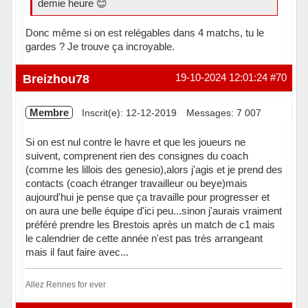
demie heure 😊
Donc même si on est relégables dans 4 matchs, tu le
gardes ? Je trouve ça incroyable.
Hors ligne
Breizhou78
19-10-2024 12:01:24
#70
Membre
Inscrit(e): 12-12-2019
Messages: 7 007
Si on est nul contre le havre et que les joueurs ne
suivent, comprenent rien des consignes du coach
(comme les lillois des genesio),alors j'agis et je prend des
contacts (coach étranger travailleur ou beye)mais
aujourd'hui je pense que ça travaille pour progresser et
on aura une belle équipe d'ici peu...sinon j'aurais vraiment
préféré prendre les Brestois après un match de c1 mais
le calendrier de cette année n'est pas très arrangeant
mais il faut faire avec...
Allez Rennes for ever