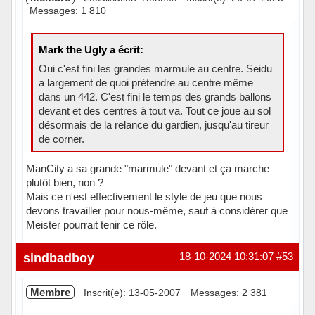
Messages: 1 810
Mark the Ugly a écrit:
Oui c'est fini les grandes marmule au centre. Seidu
a largement de quoi prétendre au centre même
dans un 442. C'est fini le temps des grands ballons
devant et des centres à tout va. Tout ce joue au sol
désormais de la relance du gardien, jusqu'au tireur
de corner.
ManCity a sa grande "marmule" devant et ça marche
plutôt bien, non ?
Mais ce n'est effectivement le style de jeu que nous
devons travailler pour nous-même, sauf à considérer que
Meister pourrait tenir ce rôle.
Hors ligne
sindbadboy
18-10-2024 10:31:07
#53
Membre
Inscrit(e): 13-05-2007
Messages: 2 381