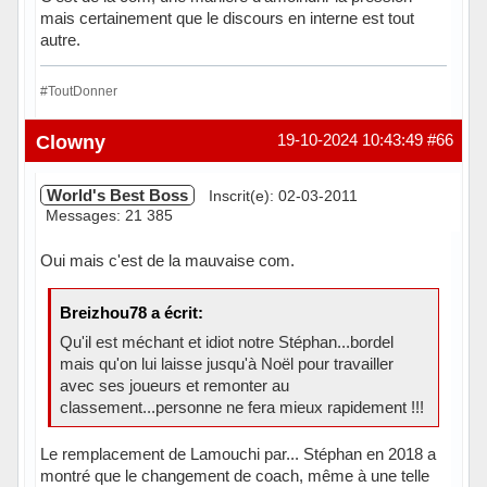
mais certainement que le discours en interne est tout
autre.
#ToutDonner
Hors ligne
Clowny
19-10-2024 10:43:49
#66
World's Best Boss
Inscrit(e): 02-03-2011
Messages: 21 385
Oui mais c'est de la mauvaise com.
Breizhou78 a écrit:
Qu'il est méchant et idiot notre Stéphan...bordel
mais qu'on lui laisse jusqu'à Noël pour travailler
avec ses joueurs et remonter au
classement...personne ne fera mieux rapidement !!!
Le remplacement de Lamouchi par... Stéphan en 2018 a
montré que le changement de coach, même à une telle