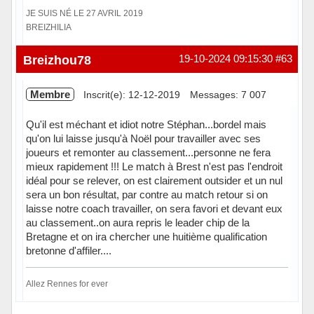
JE SUIS NÉ LE 27 AVRIL 2019
BREIZHILIA
Hors ligne
Breizhou78
19-10-2024 09:15:30
#63
Membre
Inscrit(e): 12-12-2019
Messages: 7 007
Qu'il est méchant et idiot notre Stéphan...bordel mais
qu'on lui laisse jusqu'à Noël pour travailler avec ses
joueurs et remonter au classement...personne ne fera
mieux rapidement !!! Le match à Brest n'est pas l'endroit
idéal pour se relever, on est clairement outsider et un nul
sera un bon résultat, par contre au match retour si on
laisse notre coach travailler, on sera favori et devant eux
au classement..on aura repris le leader chip de la
Bretagne et on ira chercher une huitième qualification
bretonne d'affiler....
Allez Rennes for ever
Hors ligne