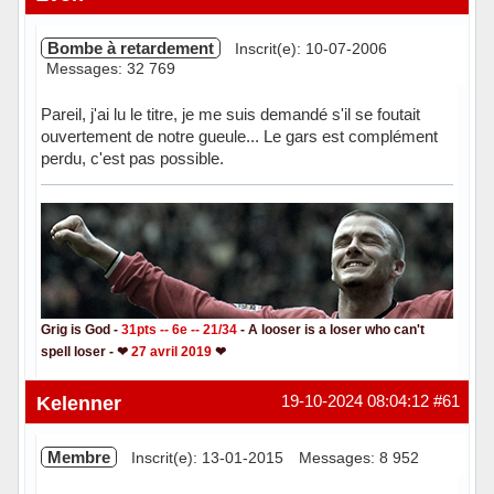
Bombe à retardement
Inscrit(e): 10-07-2006
Messages: 32 769
Pareil, j'ai lu le titre, je me suis demandé s'il se foutait
ouvertement de notre gueule... Le gars est complément
perdu, c'est pas possible.
Grig is God -
31pts -- 6e -- 21/34
- A looser is a loser who can't
spell loser - ❤
27 avril 2019
❤
Hors ligne
Kelenner
19-10-2024 08:04:12
#61
Membre
Inscrit(e): 13-01-2015
Messages: 8 952