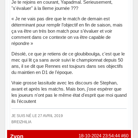
Je te rejoins en courant, Yapadmal. Serieusement,
"s'évaluer" à la 8eme journée ???
« Je ne vais pas dire que le match de demain est
déterminant pour remplir l’objectif en fin de saison, mais
ça va être un très bon match pour s’évaluer et voir
comment dans ce contexte on va être capable de
répondre »
Désolé, ce que je retiens de ce gloubiboulga, c'est que le
mec qui lit ça sans avoir suivi le championnat depuis 50
ans, il se dit que Rennes est toujours dans ses objectifs
du maintien en D1 de l'époque.
Vraie grosse lassitude avec les discours de Stephan,
avant et après les matchs. Mais bon, j'ose espérer que
les joueurs n'ont pas le même état d'esprit que moi quand
ils l'écoutent
JE SUIS NÉ LE 27 AVRIL 2019
BREIZHILIA
Hors ligne
Zvon
18-10-2024 23:54:44
#60