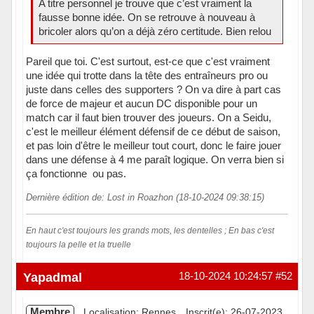
A titre personnel je trouve que c’est vraiment la
fausse bonne idée. On se retrouve à nouveau à
bricoler alors qu’on a déjà zéro certitude. Bien relou
Pareil que toi. C'est surtout, est-ce que c'est vraiment
une idée qui trotte dans la tête des entraîneurs pro ou
juste dans celles des supporters ? On va dire à part cas
de force de majeur et aucun DC disponible pour un
match car il faut bien trouver des joueurs. On a Seidu,
c'est le meilleur élément défensif de ce début de saison,
et pas loin d'être le meilleur tout court, donc le faire jouer
dans une défense à 4 me paraît logique. On verra bien si
ça fonctionne ou pas.
Dernière édition de: Lost in Roazhon (18-10-2024 09:38:15)
En haut c'est toujours les grands mots, les dentelles ; En bas c'est
toujours la pelle et la truelle
Hors ligne
Yapadmal
18-10-2024 10:24:57
#52
Membre
Localisation: Rennes
Inscrit(e): 26-07-2023