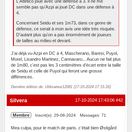
L'Atletico joue avec une défense à 3. Il ne me
semble pas qu'Azpi ai joué DC dans une défense à
4.
Concernant Seidu et ses 1m73, dans ce genre de
défense, ce serait à mon avis une idée très risquée.
D'autant plus qu'on a pas énormément de joueurs
de tailles au milieu et devant.
J'ai déjà vu Azpi en DC à 4, Mascherano, Baresi, Puyol,
Morel, Lisandro Martinez, Cannavaro... Aucun ne fait plus
de 1m80, c'est pas les 3 centimètres d'écart entre la taille
de Seidu et celle de Puyol qui feront une grosse
différences.
Dernière édition de: Utilisateur12081 (17-10-2024 17:15:26)
Silvera
17-10-2024 17:43:06
#42
Membre
Inscrit(e): 29-08-2024
Messages: 71
Mea culpa, pour le match de paris, c'était bien Østigård