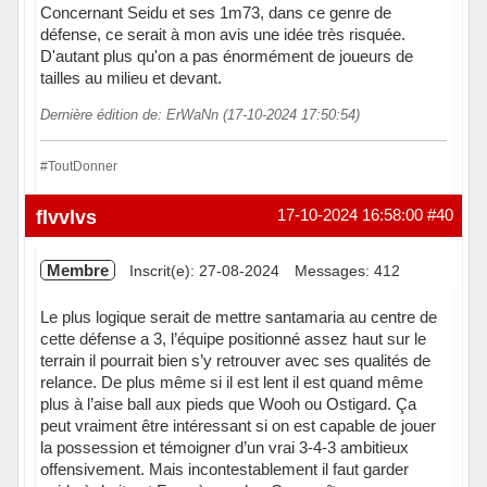
Concernant Seidu et ses 1m73, dans ce genre de
défense, ce serait à mon avis une idée très risquée.
D'autant plus qu'on a pas énormément de joueurs de
tailles au milieu et devant.
Dernière édition de: ErWaNn (17-10-2024 17:50:54)
#ToutDonner
Hors ligne
flvvlvs
17-10-2024 16:58:00
#40
Membre
Inscrit(e): 27-08-2024
Messages: 412
Le plus logique serait de mettre santamaria au centre de
cette défense a 3, l’équipe positionné assez haut sur le
terrain il pourrait bien s’y retrouver avec ses qualités de
relance. De plus même si il est lent il est quand même
plus à l’aise ball aux pieds que Wooh ou Ostigard. Ça
peut vraiment être intéressant si on est capable de jouer
la possession et témoigner d’un vrai 3-4-3 ambitieux
offensivement. Mais incontestablement il faut garder