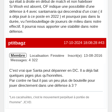
qui était à droite en début de match et non hateboer
Si Wooh est absent, OF indique une possibilité d'une
défense à 4 avec santamaria qui descendrai d'un cran ( il
a déja joué à ce poste en 2022 ) et pourquoi pas dans la
durée, vu l'embouteillage de joueurs de milieu dans notre
effectif. Il pourrai nous apporter une stabilité dans notre
défense.
Hors ligne
ptitbagz
17-10-2024 18:08:28
#43
Membre
Localisation: Finistère
Inscrit(e): 13-08-2016
Messages: 4 322
C’est vrai que Santa peut dépanner en DC. Il a déjà fait
quelques piges plus qu’honnêtes.
Par contre ne faut il pas un peu plus de bouteille pour
jouer directement dans une défense à 3 ?
"Les cacahuètes, c'est le mouvement perpétuel à portée de
l'homme". JCVD.