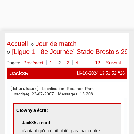
Accueil
»
Jour de match
»
[Ligue 1 - 8e Journée] Stade Brestois 29 
Pages:
Précédent
1
2
3
4
…
12
Suivant
Jack35
16-10-2024 13:51:52
#26
El profesor
Localisation: Roazhon Park
Inscrit(e): 23-07-2007
Messages: 13 208
Clowny a écrit:
Jack35 a écrit:
d'autant qu'on était plutôt pas mal contre