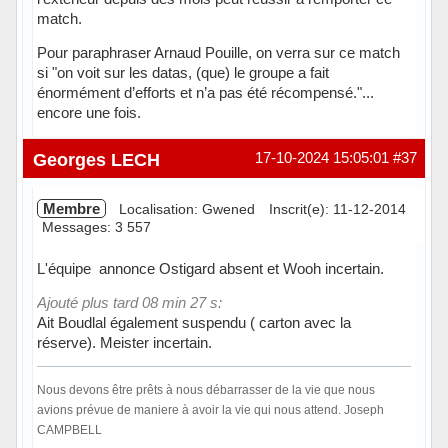
match.
Pour paraphraser Arnaud Pouille, on verra sur ce match
si "on voit sur les datas, (que) le groupe a fait
énormément d’efforts et n’a pas été récompensé."...
encore une fois.
Hors ligne
Georges LECH
17-10-2024 15:05:01
#37
Membre
Localisation: Gwened
Inscrit(e): 11-12-2014
Messages: 3 557
L'équipe annonce Ostigard absent et Wooh incertain.
Ajouté plus tard 08 min 27 s:
Ait Boudlal également suspendu ( carton avec la
réserve). Meister incertain.
Nous devons être prêts à nous débarrasser de la vie que nous
avions prévue de maniere à avoir la vie qui nous attend. Joseph
CAMPBELL