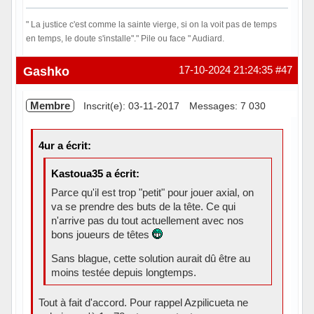
" La justice c'est comme la sainte vierge, si on la voit pas de temps
en temps, le doute s'installe"." Pile ou face " Audiard.
Hors ligne
Gashko
17-10-2024 21:24:35
#47
Membre
Inscrit(e): 03-11-2017
Messages: 7 030
4ur a écrit:
Kastoua35 a écrit:
Parce qu'il est trop "petit" pour jouer axial, on
va se prendre des buts de la tête. Ce qui
n'arrive pas du tout actuellement avec nos
bons joueurs de têtes
Sans blague, cette solution aurait dû être au
moins testée depuis longtemps.
Tout à fait d'accord. Pour rappel Azpilicueta ne