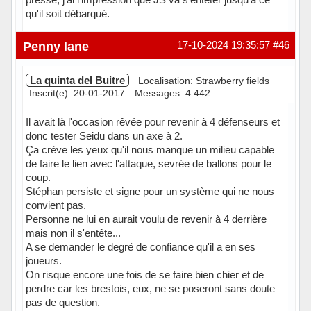
qu'il soit débarqué.
En ligne
Penny lane
17-10-2024 19:35:57
#46
La quinta del Buitre
Localisation: Strawberry fields
Inscrit(e): 20-01-2017
Messages: 4 442
Il avait là l'occasion rêvée pour revenir à 4 défenseurs et
donc tester Seidu dans un axe à 2.
Ça crève les yeux qu'il nous manque un milieu capable
de faire le lien avec l'attaque, sevrée de ballons pour le
coup.
Stéphan persiste et signe pour un système qui ne nous
convient pas.
Personne ne lui en aurait voulu de revenir à 4 derrière
mais non il s'entête...
A se demander le degré de confiance qu'il a en ses
joueurs.
On risque encore une fois de se faire bien chier et de
perdre car les brestois, eux, ne se poseront sans doute
pas de question.