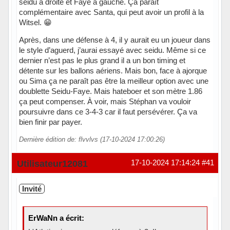
seidu à droite et Faye à gauche. Ça paraît
complémentaire avec Santa, qui peut avoir un profil à la
Witsel. 😁
Après, dans une défense à 4, il y aurait eu un joueur dans
le style d’aguerd, j’aurai essayé avec seidu. Même si ce
dernier n’est pas le plus grand il a un bon timing et
détente sur les ballons aériens. Mais bon, face à ajorque
ou Sima ça ne paraît pas être la meilleur option avec une
doublette Seidu-Faye. Mais hateboer et son mètre 1.86
ça peut compenser. À voir, mais Stéphan va vouloir
poursuivre dans ce 3-4-3 car il faut persévérer. Ça va
bien finir par payer.
Dernière édition de: flvvlvs (17-10-2024 17:00:26)
Hors ligne
Utilisateur12081
17-10-2024 17:14:24
#41
Invité
ErWaNn a écrit: