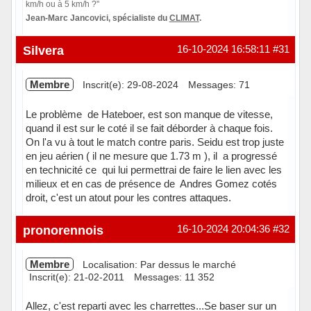
km/h ou à 5 km/h ?"
Jean-Marc Jancovici, spécialiste du
CLIMAT
.
Hors ligne
Silvera
16-10-2024 16:58:11
#31
Membre
Inscrit(e): 29-08-2024
Messages: 71
Le problème de Hateboer, est son manque de vitesse,
quand il est sur le coté il se fait déborder à chaque fois.
On l'a vu à tout le match contre paris. Seidu est trop juste
en jeu aérien ( il ne mesure que 1.73 m ), il a progressé
en technicité ce qui lui permettrai de faire le lien avec les
milieux et en cas de présence de Andres Gomez cotés
droit, c'est un atout pour les contres attaques.
Hors ligne
pronorennois
16-10-2024 20:04:36
#32
Membre
Localisation: Par dessus le marché
Inscrit(e): 21-02-2011
Messages: 11 352
Allez, c'est reparti avec les charrettes...Se baser sur un