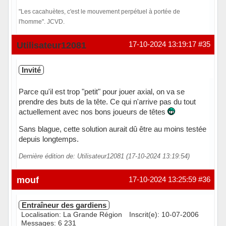
"Les cacahuètes, c'est le mouvement perpétuel à portée de
l'homme". JCVD.
Hors ligne
Utilisateur12081
17-10-2024 13:19:17
#35
Invité
Parce qu'il est trop "petit" pour jouer axial, on va se
prendre des buts de la tête. Ce qui n'arrive pas du tout
actuellement avec nos bons joueurs de têtes
Sans blague, cette solution aurait dû être au moins testée
depuis longtemps.
Dernière édition de: Utilisateur12081 (17-10-2024 13:19:54)
mouf
17-10-2024 13:25:59
#36
Entraîneur des gardiens
Localisation: La Grande Région
Inscrit(e): 10-07-2006
Messages: 6 231