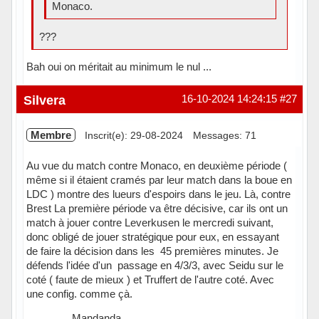
Monaco.
???
Bah oui on méritait au minimum le nul ...
Hors ligne
Silvera
16-10-2024 14:24:15
#27
Membre
Inscrit(e): 29-08-2024
Messages: 71
Au vue du match contre Monaco, en deuxième période (
même si il étaient cramés par leur match dans la boue en
LDC ) montre des lueurs d'espoirs dans le jeu. Là, contre
Brest La première période va être décisive, car ils ont un
match à jouer contre Leverkusen le mercredi suivant,
donc obligé de jouer stratégique pour eux, en essayant
de faire la décision dans les 45 premières minutes. Je
défends l'idée d'un passage en 4/3/3, avec Seidu sur le
coté ( faute de mieux ) et Truffert de l'autre coté. Avec
une config. comme çà.
Mandanda