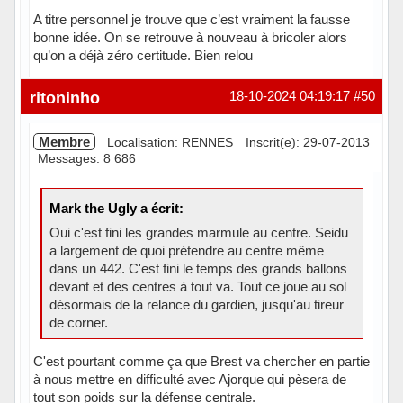
A titre personnel je trouve que c’est vraiment la fausse
bonne idée. On se retrouve à nouveau à bricoler alors
qu’on a déjà zéro certitude. Bien relou
Hors ligne
ritoninho
18-10-2024 04:19:17
#50
Membre
Localisation: RENNES
Inscrit(e): 29-07-2013
Messages: 8 686
Mark the Ugly a écrit:
Oui c'est fini les grandes marmule au centre. Seidu
a largement de quoi prétendre au centre même
dans un 442. C'est fini le temps des grands ballons
devant et des centres à tout va. Tout ce joue au sol
désormais de la relance du gardien, jusqu'au tireur
de corner.
C'est pourtant comme ça que Brest va chercher en partie
à nous mettre en difficulté avec Ajorque qui pèsera de
tout son poids sur la défense centrale.