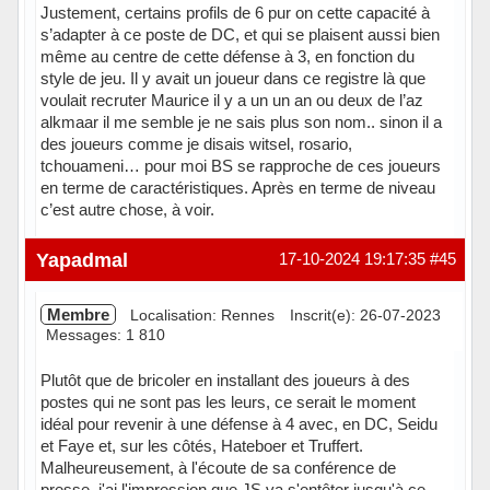
Justement, certains profils de 6 pur on cette capacité à
s’adapter à ce poste de DC, et qui se plaisent aussi bien
même au centre de cette défense à 3, en fonction du
style de jeu. Il y avait un joueur dans ce registre là que
voulait recruter Maurice il y a un un an ou deux de l’az
alkmaar il me semble je ne sais plus son nom.. sinon il a
des joueurs comme je disais witsel, rosario,
tchouameni… pour moi BS se rapproche de ces joueurs
en terme de caractéristiques. Après en terme de niveau
c’est autre chose, à voir.
Hors ligne
Yapadmal
17-10-2024 19:17:35
#45
Membre
Localisation: Rennes
Inscrit(e): 26-07-2023
Messages: 1 810
Plutôt que de bricoler en installant des joueurs à des
postes qui ne sont pas les leurs, ce serait le moment
idéal pour revenir à une défense à 4 avec, en DC, Seidu
et Faye et, sur les côtés, Hateboer et Truffert.
Malheureusement, à l'écoute de sa conférence de
presse, j'ai l'impression que JS va s'entêter jusqu'à ce