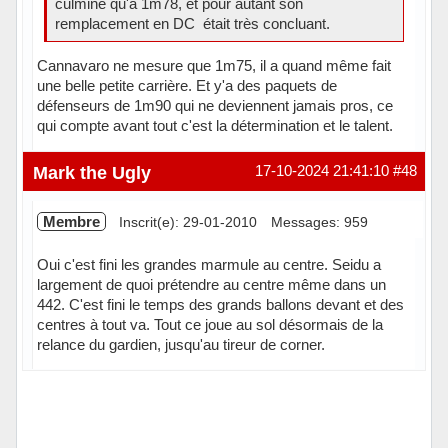
culmine qu'à 1m78, et pour autant son
remplacement en DC était très concluant.
Cannavaro ne mesure que 1m75, il a quand même fait
une belle petite carrière. Et y'a des paquets de
défenseurs de 1m90 qui ne deviennent jamais pros, ce
qui compte avant tout c'est la détermination et le talent.
Hors ligne
Mark the Ugly
17-10-2024 21:41:10
#48
Membre
Inscrit(e): 29-01-2010
Messages: 959
Oui c'est fini les grandes marmule au centre. Seidu a
largement de quoi prétendre au centre même dans un
442. C'est fini le temps des grands ballons devant et des
centres à tout va. Tout ce joue au sol désormais de la
relance du gardien, jusqu'au tireur de corner.
Hors ligne