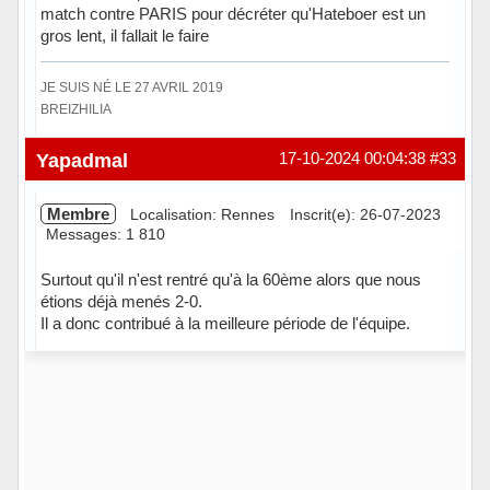
match contre PARIS pour décréter qu'Hateboer est un
gros lent, il fallait le faire
JE SUIS NÉ LE 27 AVRIL 2019
BREIZHILIA
Hors ligne
Yapadmal
17-10-2024 00:04:38
#33
Membre
Localisation: Rennes
Inscrit(e): 26-07-2023
Messages: 1 810
Surtout qu'il n'est rentré qu'à la 60ème alors que nous
étions déjà menés 2-0.
Il a donc contribué à la meilleure période de l'équipe.
En ligne