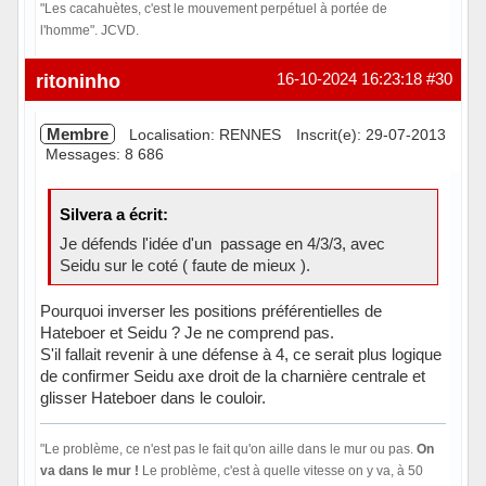
"Les cacahuètes, c'est le mouvement perpétuel à portée de
l'homme". JCVD.
Hors ligne
ritoninho
16-10-2024 16:23:18
#30
Membre
Localisation: RENNES
Inscrit(e): 29-07-2013
Messages: 8 686
Silvera a écrit:
Je défends l'idée d'un passage en 4/3/3, avec
Seidu sur le coté ( faute de mieux ).
Pourquoi inverser les positions préférentielles de
Hateboer et Seidu ? Je ne comprend pas.
S'il fallait revenir à une défense à 4, ce serait plus logique
de confirmer Seidu axe droit de la charnière centrale et
glisser Hateboer dans le couloir.
"Le problème, ce n'est pas le fait qu'on aille dans le mur ou pas.
On
va dans le mur !
Le problème, c'est à quelle vitesse on y va, à 50