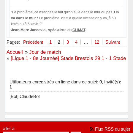
"Le problème, ce n'est pas le fait qu'on aille dans le mur ou pas.
On
va dans le mur !
Le problème, c'est à quelle vitesse on y va, à 50
km/h ou à 5 km/h ?"
Jean-Marc Jancovici, spécialiste du
CLIMAT
.
Hors ligne
Pages:
Précédent
1
2
3
4
…
12
Suivant
Accueil
»
Jour de match
»
[Ligue 1 - 8e Journée] Stade Brestois 29 1 - 1 Stade R
Utilisateurs enregistrés en ligne dans ce sujet:
0
, Invité(s):
1
[Bot] ClaudeBot
aller à
Flux RSS du sujet