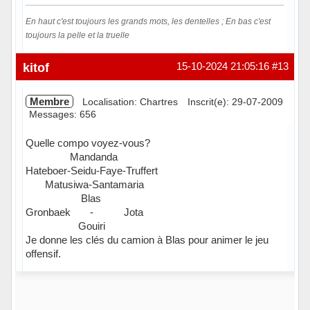
En haut c'est toujours les grands mots, les dentelles ; En bas c'est
toujours la pelle et la truelle
Hors ligne
kitof
15-10-2024 21:05:16
#13
Membre
Localisation: Chartres
Inscrit(e): 29-07-2009
Messages: 656
Quelle compo voyez-vous?
Mandanda
Hateboer-Seidu-Faye-Truffert
Matusiwa-Santamaria
Blas
Gronbaek - Jota
Gouiri
Je donne les clés du camion à Blas pour animer le jeu
offensif.
Hors ligne