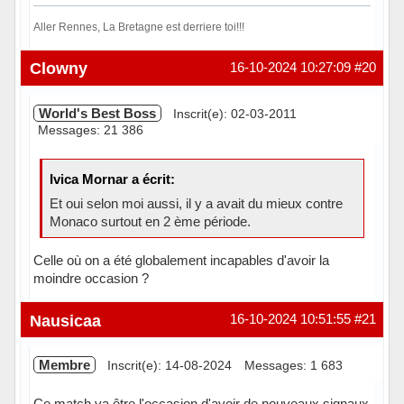
Aller Rennes, La Bretagne est derriere toi!!!
Hors ligne
Clowny
16-10-2024 10:27:09
#20
World's Best Boss
Inscrit(e): 02-03-2011
Messages: 21 386
Ivica Mornar a écrit:
Et oui selon moi aussi, il y a avait du mieux contre
Monaco surtout en 2 ème période.
Celle où on a été globalement incapables d'avoir la
moindre occasion ?
En ligne
Nausicaa
16-10-2024 10:51:55
#21
Membre
Inscrit(e): 14-08-2024
Messages: 1 683
Ce match va être l'occasion d'avoir de nouveaux signaux