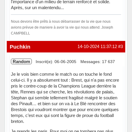
l'importance d'un milieu de terrain renforcé et solide.
Après, sur un malentendu...
Nous devons être prêts à nous débarrasser de la vie que nous
avions prévue de maniere à avoir la vie qui nous attend. Joseph
CAMPBELL
Hors ligne
Puchkin
14-10-2024 11:37:12
#3
Random
Inscrit(e): 06-06-2005
Messages: 17 637
Je le vois bien comme le match ou on touche le fond
celui-ci. Il y a absolument tout : Brest, qui n'a pas encore
pris le contre-coup de la Champions League derrière la
tête, Rennes qui se cherche, les révolutions de palais,
Stephan qui semble tellement fragilisé malgré le soutien
des Pinault… et bien sur on va à Le Blé rencontrer des
Brestois qui voudront montrer que pour encore quelques
temps, c’est eux qui sont la figure de proue du football
breton.
Je prends les paris. Pour moi on ne tombera pas plus