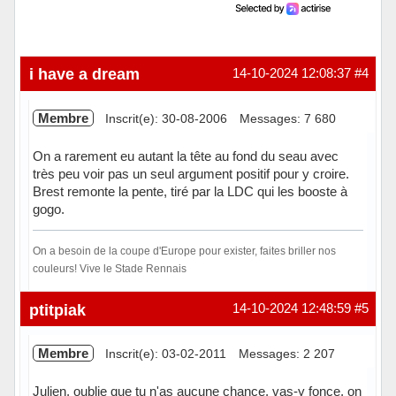
i have a dream
14-10-2024 12:08:37
#4
Membre
Inscrit(e): 30-08-2006
Messages: 7 680
On a rarement eu autant la tête au fond du seau avec
très peu voir pas un seul argument positif pour y croire.
Brest remonte la pente, tiré par la LDC qui les booste à
gogo.
On a besoin de la coupe d'Europe pour exister, faites briller nos
couleurs! Vive le Stade Rennais
Hors ligne
ptitpiak
14-10-2024 12:48:59
#5
Membre
Inscrit(e): 03-02-2011
Messages: 2 207
Julien, oublie que tu n'as aucune chance, vas-y fonce, on