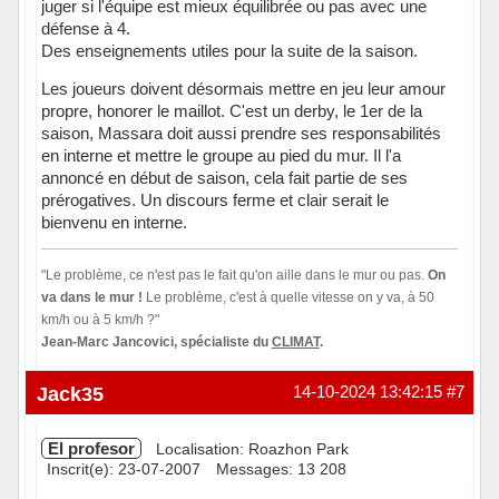
juger si l'équipe est mieux équilibrée ou pas avec une
défense à 4.
Des enseignements utiles pour la suite de la saison.
Les joueurs doivent désormais mettre en jeu leur amour
propre, honorer le maillot. C'est un derby, le 1er de la
saison, Massara doit aussi prendre ses responsabilités
en interne et mettre le groupe au pied du mur. Il l'a
annoncé en début de saison, cela fait partie de ses
prérogatives. Un discours ferme et clair serait le
bienvenu en interne.
"Le problème, ce n'est pas le fait qu'on aille dans le mur ou pas.
On
va dans le mur !
Le problème, c'est à quelle vitesse on y va, à 50
km/h ou à 5 km/h ?"
Jean-Marc Jancovici, spécialiste du
CLIMAT
.
Hors ligne
Jack35
14-10-2024 13:42:15
#7
El profesor
Localisation: Roazhon Park
Inscrit(e): 23-07-2007
Messages: 13 208