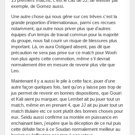
15 premiers matchs, c'est le cas de JJ, de Meister par
exemple, de Gomez aussi.
Une autre chose qui nous gêne sur ces trêves c'est la
grande proportion d'internationaux, parmi ces recrues
notamment, qui outre nous priver plus que d'autres
équipes d'un temps de travail commun pour la majorité
du groupe, nous fait courir un risque de blessures plus
important. Là, on aura Ostigard absent, pas dit que
précaution ne sera pas prise sur ce match pour Wooh
non plus après cette commotion, même s'il devrait
normalement être en mesure de revenir plus vite que
Leo.
Maintenant il y a aussi le pile à cette face, jouer d'une
autre façon quelques fois, tant qu'on y laisse pas trop de
jus permet de revenir en bonnes dispositions, que Gouiri
et Kali aient pu marquer, que Lembet ait pu jouer tout un
match, même en en prenant 4, que JJ ait pu jouer tout un
match titulaire etc ce sont plutôt des bonnes choses pour
eux. Seidu aussi confirme sa montée en puissance en
enchainant bien, j'espère que la déception de ce nul puis
cette défaite face à ce Soudan normalement meilleur au