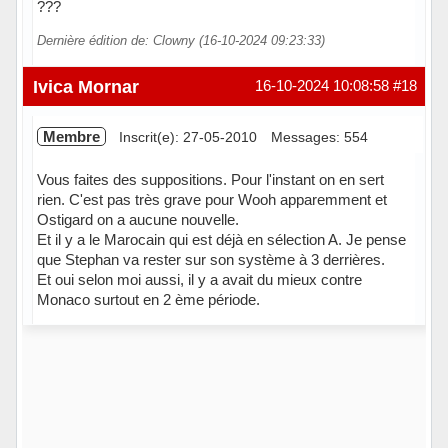
???
Dernière édition de: Clowny (16-10-2024 09:23:33)
En ligne
Ivica Mornar
16-10-2024 10:08:58
#18
Membre
Inscrit(e): 27-05-2010
Messages: 554
Vous faites des suppositions. Pour l'instant on en sert
rien. C'est pas très grave pour Wooh apparemment et
Ostigard on a aucune nouvelle.
Et il y a le Marocain qui est déjà en sélection A. Je pense
que Stephan va rester sur son système à 3 derrières.
Et oui selon moi aussi, il y a avait du mieux contre
Monaco surtout en 2 ème période.
En ligne