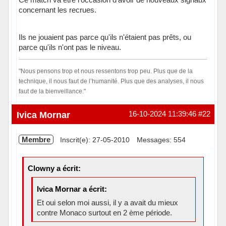
concernant les recrues.
Ils ne jouaient pas parce qu'ils n'étaient pas prêts, ou
parce qu'ils n'ont pas le niveau.
"Nous pensons trop et nous ressentons trop peu. Plus que de la
technique, il nous faut de l’humanité. Plus que des analyses, il nous
faut de la bienveillance."
Hors ligne
Ivica Mornar
16-10-2024 11:39:46
#22
Membre
Inscrit(e): 27-05-2010
Messages: 554
Clowny a écrit:
Ivica Mornar a écrit:
Et oui selon moi aussi, il y a avait du mieux
contre Monaco surtout en 2 ème période.