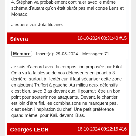
4, Stéphan va probablement continuer avec le même
schéma d'autant qu'on était plutôt pas mal contre Lens et
Monaco.
J'espère voir Jota titulaire.
Hors ligne
Silvera
16-10-2024 00:31:49
#15
Membre
Inscrit(e): 29-08-2024
Messages: 71
Je suis d'accord avec la composition proposée par Kitof.
On a vu la faiblesse de nos défenseurs en jouant à 3
derrière, surtout à l'extérieur, il faut sécuriser cette zone
en ajoutant Truffert à gauche. Au milieu deux défensifs
c'est bien, avec Blas devant eux, il pourrait être un bon
point pour soutenir nos attaquants. Devant, le chantier
est loin d'être fini, les combinaisons ne manquent pas,
c'est selon l'inspiration du chef. Une petit préférence
quand même pour Kali. devant Blas.
Hors ligne
Georges LECH
16-10-2024 09:22:15
#16