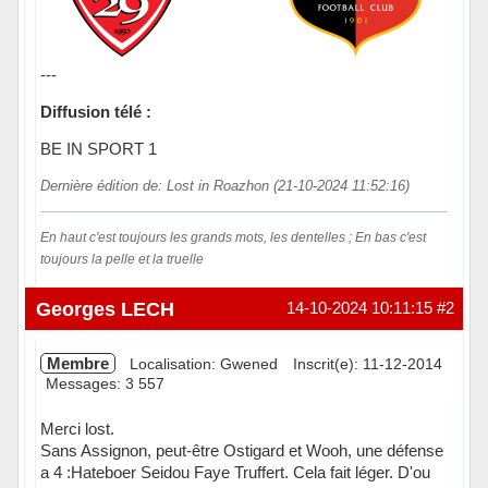
---
Diffusion télé :
BE IN SPORT 1
Dernière édition de: Lost in Roazhon (21-10-2024 11:52:16)
En haut c'est toujours les grands mots, les dentelles ; En bas c'est
toujours la pelle et la truelle
Hors ligne
Georges LECH
14-10-2024 10:11:15
#2
Membre
Localisation: Gwened
Inscrit(e): 11-12-2014
Messages: 3 557
Merci lost.
Sans Assignon, peut-être Ostigard et Wooh, une défense
a 4 :Hateboer Seidou Faye Truffert. Cela fait léger. D'ou