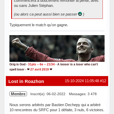
commencera à doucement remonter la pente, avec
ou sans Julien Stéphan.
(ou alors ca peut aussi bien se passer
)
Typiquement le match qu'on gagne.
Grig is God -
31pts -- 6e -- 21/34
- A looser is a loser who can't
spell loser - ❤
27 avril 2019
❤
Hors ligne
Lost in Roazhon
15-10-2024 11:05:48
#12
Membre
Inscrit(e): 06-02-2022
Messages: 3 478
Nous serons arbitrés par Bastien Dechepy qui a arbitré
10 rencontres du SRFC pour 1 défaite, 3 nuls, 6 victoires.