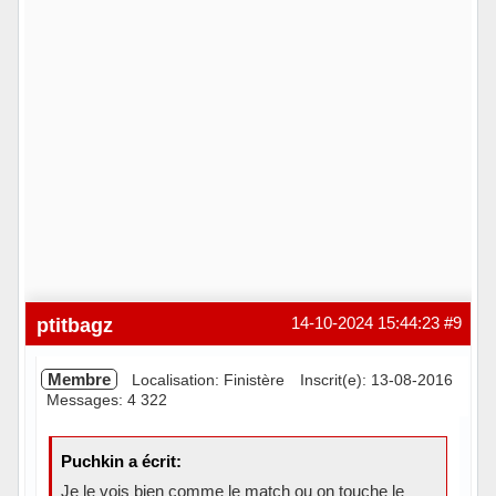
ptitbagz
14-10-2024 15:44:23
#9
Membre
Localisation: Finistère
Inscrit(e): 13-08-2016
Messages: 4 322
Puchkin a écrit:
Je le vois bien comme le match ou on touche le