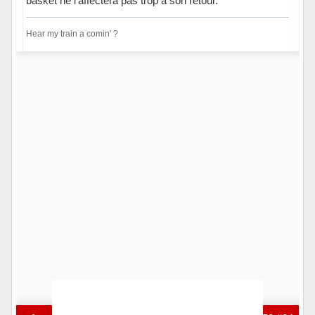
basket ne l'affectera pas trop à son retour.
Hear my train a comin' ?
Hors ligne