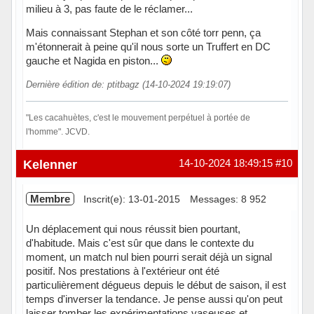
milieu à 3, pas faute de le réclamer...
Mais connaissant Stephan et son côté torr penn, ça
m'étonnerait à peine qu'il nous sorte un Truffert en DC
gauche et Nagida en piston...
Dernière édition de: ptitbagz (14-10-2024 19:19:07)
"Les cacahuètes, c'est le mouvement perpétuel à portée de
l'homme". JCVD.
Hors ligne
Kelenner
14-10-2024 18:49:15
#10
Membre
Inscrit(e): 13-01-2015
Messages: 8 952
Un déplacement qui nous réussit bien pourtant,
d'habitude. Mais c'est sûr que dans le contexte du
moment, un match nul bien pourri serait déjà un signal
positif. Nos prestations à l'extérieur ont été
particulièrement dégueus depuis le début de saison, il est
temps d'inverser la tendance. Je pense aussi qu'on peut
laisser tomber les expérimentations vaseuses et