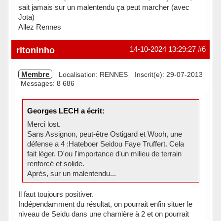
sait jamais sur un malentendu ça peut marcher (avec
Jota)
Allez Rennes
Hors ligne
ritoninho
14-10-2024 13:29:27
#6
Membre
Localisation: RENNES
Inscrit(e): 29-07-2013
Messages: 8 686
Georges LECH a écrit:
Merci lost.
Sans Assignon, peut-être Ostigard et Wooh, une
défense a 4 :Hateboer Seidou Faye Truffert. Cela
fait léger. D'ou l'importance d'un milieu de terrain
renforcé et solide.
Après, sur un malentendu...
Il faut toujours positiver.
Indépendamment du résultat, on pourrait enfin situer le
niveau de Seidu dans une charnière à 2 et on pourrait