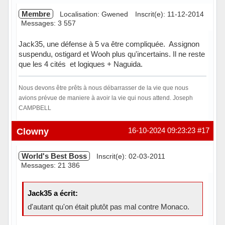
Membre
Localisation: Gwened
Inscrit(e): 11-12-2014
Messages: 3 557
Jack35, une défense à 5 va être compliquée. Assignon
suspendu, ostigard et Wooh plus qu'incertains. Il ne reste
que les 4 cités et logiques + Naguida.
Nous devons être prêts à nous débarrasser de la vie que nous
avions prévue de maniere à avoir la vie qui nous attend. Joseph
CAMPBELL
Hors ligne
Clowny
16-10-2024 09:23:23
#17
World's Best Boss
Inscrit(e): 02-03-2011
Messages: 21 386
Jack35 a écrit:
d'autant qu'on était plutôt pas mal contre Monaco.