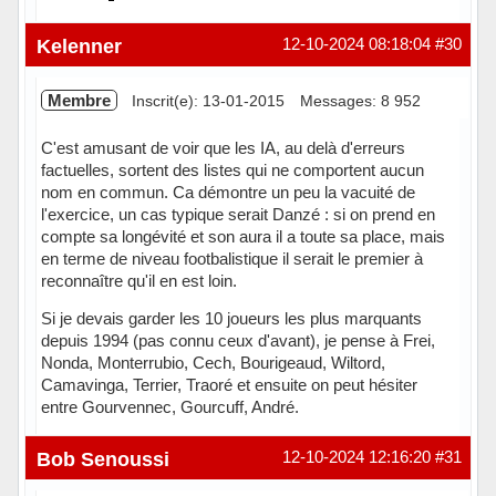
Hors ligne
Kelenner
12-10-2024 08:18:04
#30
Membre
Inscrit(e): 13-01-2015
Messages: 8 952
C'est amusant de voir que les IA, au delà d'erreurs
factuelles, sortent des listes qui ne comportent aucun
nom en commun. Ca démontre un peu la vacuité de
l'exercice, un cas typique serait Danzé : si on prend en
compte sa longévité et son aura il a toute sa place, mais
en terme de niveau footbalistique il serait le premier à
reconnaître qu'il en est loin.
Si je devais garder les 10 joueurs les plus marquants
depuis 1994 (pas connu ceux d'avant), je pense à Frei,
Nonda, Monterrubio, Cech, Bourigeaud, Wiltord,
Camavinga, Terrier, Traoré et ensuite on peut hésiter
entre Gourvennec, Gourcuff, André.
Hors ligne
Bob Senoussi
12-10-2024 12:16:20
#31