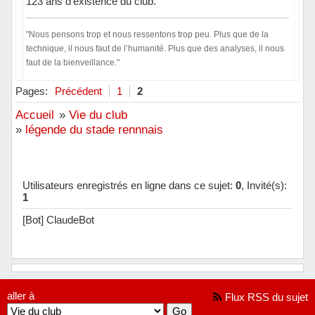
123 ans d'existence du club.
"Nous pensons trop et nous ressentons trop peu. Plus que de la
technique, il nous faut de l’humanité. Plus que des analyses, il nous
faut de la bienveillance."
Hors ligne
Pages:
Précédent
1
2
Accueil
»
Vie du club
»
légende du stade rennnais
Utilisateurs enregistrés en ligne dans ce sujet:
0
, Invité(s):
1
[Bot] ClaudeBot
aller à
Flux RSS du sujet