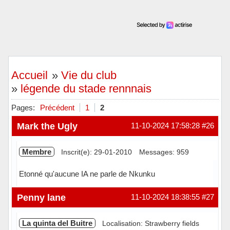
Accueil
»
Vie du club
»
légende du stade rennnais
Pages:
Précédent
1
2
Mark the Ugly
11-10-2024 17:58:28
#26
Membre
Inscrit(e): 29-01-2010
Messages: 959
Etonné qu'aucune IA ne parle de Nkunku
Hors ligne
Penny lane
11-10-2024 18:38:55
#27
La quinta del Buitre
Localisation: Strawberry fields