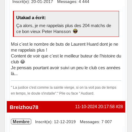
Inscrit(e): 20-01-2017
Messages: 4 444
Utakad a écrit:
Ça alors, je me rappelais plus des 204 matchs de
ce bon vieux Peter Hansson
Moi c'est le nombre de buts de Laurent Huard dont je ne
me rappelais plus !
Content de voir que c'est le meilleur buteur de l'histoire du
club 😂
Je pensais pourtant avoir suivi un peu le club ces années
là...
" La justice c'est comme la sainte vierge, si on la voit pas de temps
en temps, le doute s'installe"." Pile ou face " Audiard.
Hors ligne
Breizhou78
11-10-2024 20:17:58
#28
Membre
Inscrit(e): 12-12-2019
Messages: 7 007