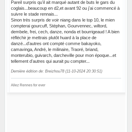
Pareil surpris qu'il ait marqué autant de buts le gars du
coglais...beaucoup en d2,et avant 92 ou j'ai commencé à
suivre le stade rennais...
Sinon très surpris de voir niang dans le top 10, le mien
compterai gourcuff, Stéphan, Gourvennec, wiltord,
dembele, frei, cech, danze, nonda et bourrigeaud ! A bien
réfléchir je mettrais plutôt huard à la place de
danzé...d'autres ont compté comme bakayoko,
camavinga, André, le milinaire, Traoré, briand,
monterubio, guivarch, darcheville pour mon époque...et
tellement d'autres qui aurait pu compter...
Dernière édition de: Breizhou78 (11-10-2024 20:30:51)
Allez Rennes for ever
Hors ligne