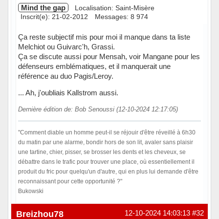
Mind the gap
Localisation: Saint-Misère
Inscrit(e): 21-02-2012
Messages: 8 974
Ça reste subjectif mis pour moi il manque dans ta liste
Melchiot ou Guivarc'h, Grassi.
Ça se discute aussi pour Mensah, voir Mangane pour les
défenseurs emblématiques, et il manquerait une
référence au duo Pagis/Leroy.
... Ah, j'oubliais Kallstrom aussi.
Dernière édition de: Bob Senoussi (12-10-2024 12:17:05)
"Comment diable un homme peut-il se réjouir d'être réveillé à 6h30
du matin par une alarme, bondir hors de son lit, avaler sans plaisir
une tartine, chier, pisser, se brosser les dents et les cheveux, se
débattre dans le trafic pour trouver une place, où essentiellement il
produit du fric pour quelqu'un d'autre, qui en plus lui demande d'être
reconnaissant pour cette opportunité ?"
Bukowski
Hors ligne
Breizhou78
12-10-2024 14:03:13
#32