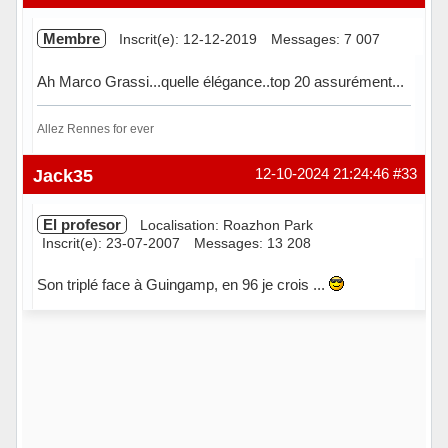
Membre
Inscrit(e): 12-12-2019
Messages: 7 007
Ah Marco Grassi...quelle élégance..top 20 assurément...
Allez Rennes for ever
Hors ligne
Jack35
12-10-2024 21:24:46
#33
El profesor
Localisation: Roazhon Park
Inscrit(e): 23-07-2007
Messages: 13 208
Son triplé face à Guingamp, en 96 je crois ...
Hors ligne