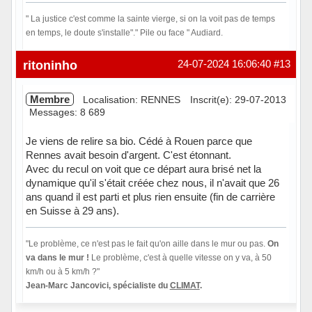
" La justice c'est comme la sainte vierge, si on la voit pas de temps
en temps, le doute s'installe"." Pile ou face " Audiard.
Hors ligne
ritoninho
24-07-2024 16:06:40
#13
Membre
Localisation: RENNES
Inscrit(e): 29-07-2013
Messages: 8 689
Je viens de relire sa bio. Cédé à Rouen parce que
Rennes avait besoin d'argent. C'est étonnant.
Avec du recul on voit que ce départ aura brisé net la
dynamique qu'il s'était créée chez nous, il n'avait que 26
ans quand il est parti et plus rien ensuite (fin de carrière
en Suisse à 29 ans).
"Le problème, ce n'est pas le fait qu'on aille dans le mur ou pas.
On
va dans le mur !
Le problème, c'est à quelle vitesse on y va, à 50
km/h ou à 5 km/h ?"
Jean-Marc Jancovici, spécialiste du
CLIMAT
.