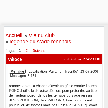
Accueil
»
Vie du club
»
légende du stade rennnais
Pages:
1
2
Suivant
Véloce
23-07-2024 19:45:39
#1
Membre
Localisation: Paname
Inscrit(e): 23-05-2006
Messages: 8 151
rennnesv a eu la chance d'avoir un génie comùe Laurent
POKOU difficile d'excisé dés lors pour prétendre au titre
de meilleur joueur de tos les temùps du stade rennais.
dES GRUMELON, ders WILTORD, tous on un talent
pour le jeu de football mais pas un n'a la GENIE qu'avais