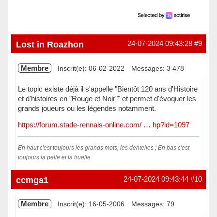
Lost in Roazhon
24-07-2024 09:43:28
#9
Membre
Inscrit(e): 06-02-2022
Messages: 3 478
Le topic existe déjà il s'appelle "Bientôt 120 ans d'Histoire
et d'histoires en "Rouge et Noir"" et permet d'évoquer les
grands joueurs ou les légendes notamment.
https://forum.stade-rennais-online.com/ … hp?id=1097
En haut c'est toujours les grands mots, les dentelles ; En bas c'est
toujours la pelle et la truelle
Hors ligne
ccmga1
24-07-2024 09:43:44
#10
Membre
Inscrit(e): 16-05-2006
Messages: 79