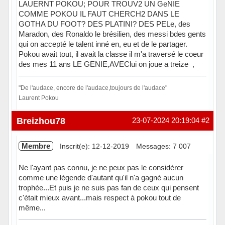
LAUERNT POKOU; POUR TROUV2 UN GeNIE
COMME POKOU IL FAUT CHERCH2 DANS LE
GOTHA DU FOOT? DES PLATINI? DES PELe, des
Maradon, des Ronaldo le brésilien, des messi bdes gents
qui on accepté le talent inné en, eu et de le partager.
Pokou avait tout, il avait la classe il m'a traversé le coeur
des mes 11 ans LE GENIE,AVEClui on joue a treize ,
"De l'audace, encore de l'audace,toujours de l'audace"
Laurent Pokou
Hors ligne
Breizhou78
23-07-2024 20:19:04
#2
Membre
Inscrit(e): 12-12-2019
Messages: 7 007
Ne l'ayant pas connu, je ne peux pas le considérer
comme une légende d'autant qu'il n'a gagné aucun
trophée...Et puis je ne suis pas fan de ceux qui pensent
c'était mieux avant...mais respect à pokou tout de
même...