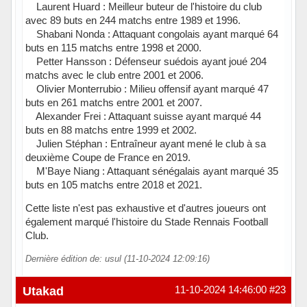
Laurent Huard : Meilleur buteur de l'histoire du club
avec 89 buts en 244 matchs entre 1989 et 1996.
Shabani Nonda : Attaquant congolais ayant marqué 64
buts en 115 matchs entre 1998 et 2000.
Petter Hansson : Défenseur suédois ayant joué 204
matchs avec le club entre 2001 et 2006.
Olivier Monterrubio : Milieu offensif ayant marqué 47
buts en 261 matchs entre 2001 et 2007.
Alexander Frei : Attaquant suisse ayant marqué 44
buts en 88 matchs entre 1999 et 2002.
Julien Stéphan : Entraîneur ayant mené le club à sa
deuxième Coupe de France en 2019.
M'Baye Niang : Attaquant sénégalais ayant marqué 35
buts en 105 matchs entre 2018 et 2021.
Cette liste n'est pas exhaustive et d'autres joueurs ont
également marqué l'histoire du Stade Rennais Football
Club.
Dernière édition de: usul (11-10-2024 12:09:16)
Hors ligne
Utakad
11-10-2024 14:46:00
#23