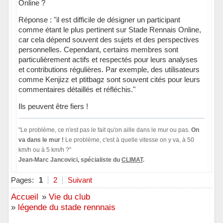
Online ?
Réponse : "il est difficile de désigner un participant
comme étant le plus pertinent sur Stade Rennais Online,
car cela dépend souvent des sujets et des perspectives
personnelles. Cependant, certains membres sont
particulièrement actifs et respectés pour leurs analyses
et contributions régulières. Par exemple, des utilisateurs
comme Kenjizz et ptitbagz sont souvent cités pour leurs
commentaires détaillés et réfléchis."
Ils peuvent être fiers !
"Le problème, ce n'est pas le fait qu'on aille dans le mur ou pas.
On
va dans le mur !
Le problème, c'est à quelle vitesse on y va, à 50
km/h ou à 5 km/h ?"
Jean-Marc Jancovici, spécialiste du
CLIMAT
.
Hors ligne
Pages:
1
2
Suivant
Accueil
»
Vie du club
»
légende du stade rennnais