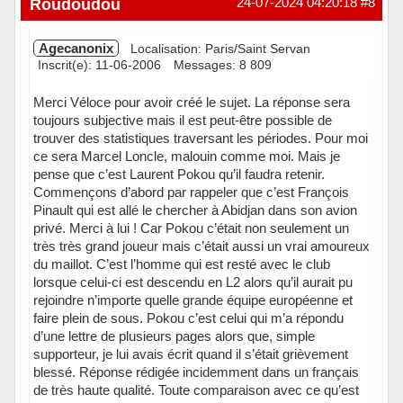
Roudoudou
24-07-2024 04:20:18
#8
Agecanonix
Localisation: Paris/Saint Servan
Inscrit(e): 11-06-2006
Messages: 8 809
Merci Véloce pour avoir créé le sujet. La réponse sera
toujours subjective mais il est peut-être possible de
trouver des statistiques traversant les périodes. Pour moi
ce sera Marcel Loncle, malouin comme moi. Mais je
pense que c’est Laurent Pokou qu’il faudra retenir.
Commençons d’abord par rappeler que c’est François
Pinault qui est allé le chercher à Abidjan dans son avion
privé. Merci à lui ! Car Pokou c’était non seulement un
très très grand joueur mais c’était aussi un vrai amoureux
du maillot. C’est l’homme qui est resté avec le club
lorsque celui-ci est descendu en L2 alors qu’il aurait pu
rejoindre n’importe quelle grande équipe européenne et
faire plein de sous. Pokou c’est celui qui m’a répondu
d’une lettre de plusieurs pages alors que, simple
supporteur, je lui avais écrit quand il s’était grièvement
blessé. Réponse rédigée incidemment dans un français
de très haute qualité. Toute comparaison avec ce qu’est