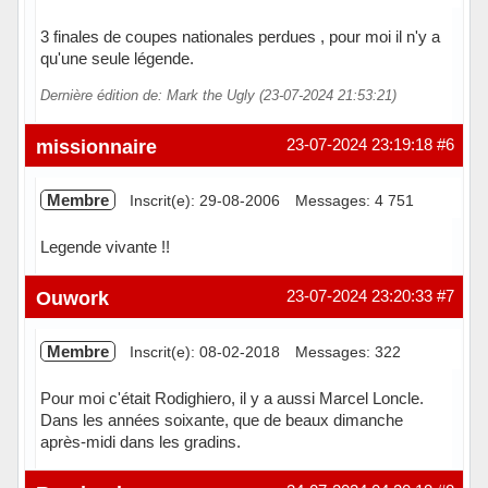
3 finales de coupes nationales perdues , pour moi il n'y a
qu'une seule légende.
Dernière édition de: Mark the Ugly (23-07-2024 21:53:21)
Hors ligne
missionnaire
23-07-2024 23:19:18
#6
Membre
Inscrit(e): 29-08-2006
Messages: 4 751
Legende vivante !!
Hors ligne
Ouwork
23-07-2024 23:20:33
#7
Membre
Inscrit(e): 08-02-2018
Messages: 322
Pour moi c'était Rodighiero, il y a aussi Marcel Loncle.
Dans les années soixante, que de beaux dimanche
après-midi dans les gradins.
Hors ligne