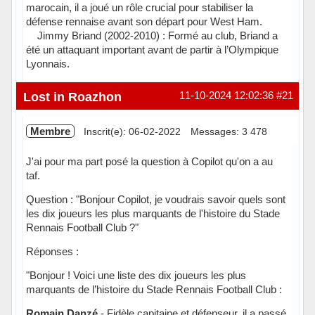
marocain, il a joué un rôle crucial pour stabiliser la
défense rennaise avant son départ pour West Ham.
Jimmy Briand (2002-2010) : Formé au club, Briand a
été un attaquant important avant de partir à l’Olympique
Lyonnais.
Hors ligne
Lost in Roazhon
11-10-2024 12:02:36
#21
Membre
Inscrit(e): 06-02-2022
Messages: 3 478
J'ai pour ma part posé la question à Copilot qu'on a au
taf.
Question : "Bonjour Copilot, je voudrais savoir quels sont
les dix joueurs les plus marquants de l'histoire du Stade
Rennais Football Club ?"
Réponses :
"Bonjour ! Voici une liste des dix joueurs les plus
marquants de l’histoire du Stade Rennais Football Club :
Romain Danzé
- Fidèle capitaine et défenseur, il a passé