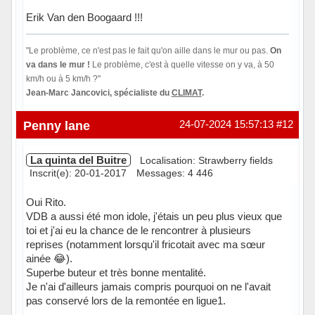
Erik Van den Boogaard !!!
"Le problème, ce n'est pas le fait qu'on aille dans le mur ou pas.
On
va dans le mur !
Le problème, c'est à quelle vitesse on y va, à 50
km/h ou à 5 km/h ?"
Jean-Marc Jancovici, spécialiste du
CLIMAT
.
Hors ligne
Penny lane
24-07-2024 15:57:13
#12
La quinta del Buitre
Localisation: Strawberry fields
Inscrit(e): 20-01-2017
Messages: 4 446
Oui Rito.
VDB a aussi été mon idole, j'étais un peu plus vieux que
toi et j'ai eu la chance de le rencontrer à plusieurs
reprises (notamment lorsqu'il fricotait avec ma sœur
ainée 😂).
Superbe buteur et très bonne mentalité.
Je n'ai d'ailleurs jamais compris pourquoi on ne l'avait
pas conservé lors de la remontée en ligue1.