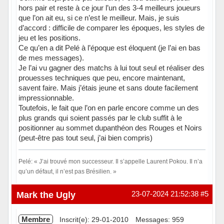
hors pair et reste à ce jour l’un des 3-4 meilleurs joueurs
que l’on ait eu, si ce n’est le meilleur. Mais, je suis
d’accord : difficile de comparer les époques, les styles de
jeu et les positions.
Ce qu’en a dit Pelé à l’époque est éloquent (je l’ai en bas
de mes messages).
Je l’ai vu gagner des matchs à lui tout seul et réaliser des
prouesses techniques que peu, encore maintenant,
savent faire. Mais j’étais jeune et sans doute facilement
impressionnable.
Toutefois, le fait que l’on en parle encore comme un des
plus grands qui soient passés par le club suffit à le
positionner au sommet dupanthéon des Rouges et Noirs
(peut-être pas tout seul, j’ai bien compris)
Pelé: « J’ai trouvé mon successeur. Il s’appelle Laurent Pokou. Il n’a
qu’un défaut, il n’est pas Brésilien. »
Hors ligne
Mark the Ugly
23-07-2024 21:52:38
#5
Membre
Inscrit(e): 29-01-2010
Messages: 959