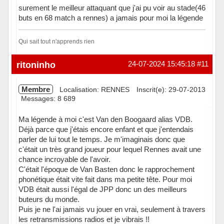
surement le meilleur attaquant que j'ai pu voir au stade(46
buts en 68 match a rennes) a jamais pour moi la légende
Qui sait tout n'apprends rien
Hors ligne
ritoninho
24-07-2024 15:45:18
#11
Membre
Localisation: RENNES
Inscrit(e): 29-07-2013
Messages: 8 689
Ma légende à moi c'est Van den Boogaard alias VDB.
Déjà parce que j'étais encore enfant et que j'entendais
parler de lui tout le temps. Je m'imaginais donc que
c'était un très grand joueur pour lequel Rennes avait une
chance incroyable de l'avoir.
C'était l'époque de Van Basten donc le rapprochement
phonétique était vite fait dans ma petite tête. Pour moi
VDB était aussi l'égal de JPP donc un des meilleurs
buteurs du monde.
Puis je ne l'ai jamais vu jouer en vrai, seulement à travers
les retransmissions radios et je vibrais !!