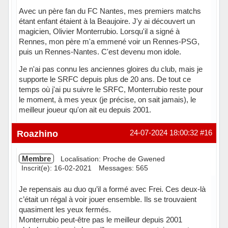
Avec un père fan du FC Nantes, mes premiers matchs
étant enfant étaient à la Beaujoire. J'y ai découvert un
magicien, Olivier Monterrubio. Lorsqu'il a signé à
Rennes, mon père m'a emmené voir un Rennes-PSG,
puis un Rennes-Nantes. C'est devenu mon idole.
Je n'ai pas connu les anciennes gloires du club, mais je
supporte le SRFC depuis plus de 20 ans. De tout ce
temps où j'ai pu suivre le SRFC, Monterrubio reste pour
le moment, à mes yeux (je précise, on sait jamais), le
meilleur joueur qu'on ait eu depuis 2001.
Hors ligne
Roazhino
24-07-2024 18:00:32
#16
Membre
Localisation: Proche de Gwened
Inscrit(e): 16-02-2021
Messages: 565
Je repensais au duo qu’il a formé avec Frei. Ces deux-là
c’était un régal à voir jouer ensemble. Ils se trouvaient
quasiment les yeux fermés.
Monterrubio peut-être pas le meilleur depuis 2001