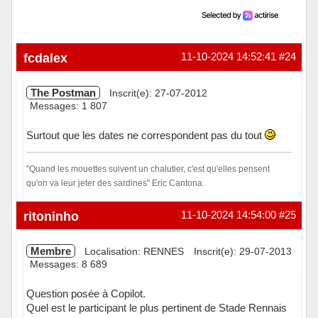
fcdalex
11-10-2024 14:52:41
#24
The Postman
Inscrit(e): 27-07-2012
Messages: 1 807
Surtout que les dates ne correspondent pas du tout
"Quand les mouettes suivent un chalutier, c'est qu'elles pensent
qu'on va leur jeter des sardines" Eric Cantona.
Hors ligne
ritoninho
11-10-2024 14:54:00
#25
Membre
Localisation: RENNES
Inscrit(e): 29-07-2013
Messages: 8 689
Question posée à Copilot.
Quel est le participant le plus pertinent de Stade Rennais