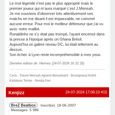
Le mot légende n'est pas le plus approprié mais le
premier joueur qui m'aura marqué c'est J.Mensah.
Je me souviens d'observer très attentivement ses
matchs en me disant il est impassable, ne commet
aucune erreur. Pour moi le meilleur défenseur que j'ai vu
avec notre maillot.
Ronaldinho ne s'y était pas trompé, l'ayant encensé dans
la presse à l'époque après un Ghana Brésil.
Aujourd'hui on galère niveau DC, lui était tellement au
dessus.
Son échec à Lyon reste incompréhensible à mes yeux.
Dernière édition de: Hermes (24-07-2024 16:32:35)
Cech - Traoré Mensah Aguerd Bensebaini - Bourigeaud André
Kallstrom Terrier - Nonda Frei
Hors ligne
Kenjizz
24-07-2024 17:06:10
#15
BreZ Beatbox
Inscrit(e): 18-06-2007
Messages: 5 986