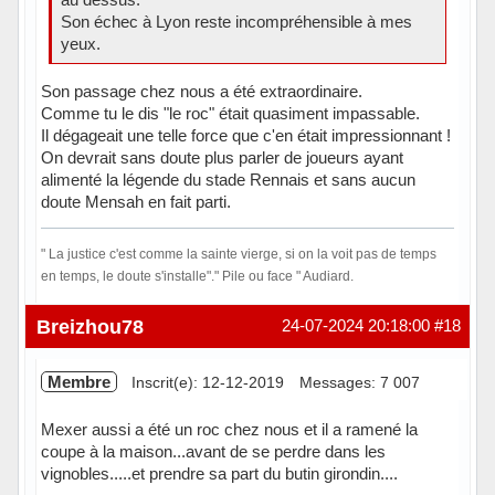
Son échec à Lyon reste incompréhensible à mes
yeux.
Son passage chez nous a été extraordinaire.
Comme tu le dis "le roc" était quasiment impassable.
Il dégageait une telle force que c'en était impressionnant !
On devrait sans doute plus parler de joueurs ayant
alimenté la légende du stade Rennais et sans aucun
doute Mensah en fait parti.
" La justice c'est comme la sainte vierge, si on la voit pas de temps
en temps, le doute s'installe"." Pile ou face " Audiard.
Hors ligne
Breizhou78
24-07-2024 20:18:00
#18
Membre
Inscrit(e): 12-12-2019
Messages: 7 007
Mexer aussi a été un roc chez nous et il a ramené la
coupe à la maison...avant de se perdre dans les
vignobles.....et prendre sa part du butin girondin....