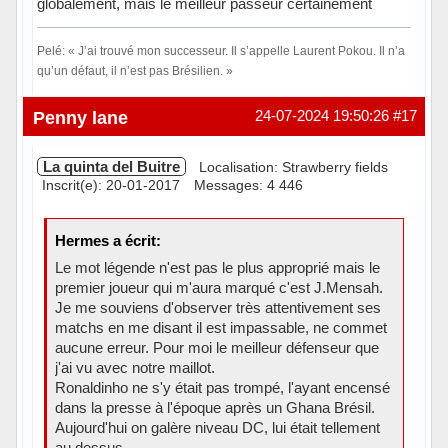
globalement, mais le meilleur passeur certainement
Pelé: « J’ai trouvé mon successeur. Il s’appelle Laurent Pokou. Il n’a
qu’un défaut, il n’est pas Brésilien. »
Hors ligne
Penny lane
24-07-2024 19:50:26
#17
La quinta del Buitre
Localisation: Strawberry fields
Inscrit(e): 20-01-2017
Messages: 4 446
Hermes a écrit:
Le mot légende n'est pas le plus approprié mais le
premier joueur qui m'aura marqué c'est J.Mensah.
Je me souviens d'observer très attentivement ses
matchs en me disant il est impassable, ne commet
aucune erreur. Pour moi le meilleur défenseur que
j'ai vu avec notre maillot.
Ronaldinho ne s'y était pas trompé, l'ayant encensé
dans la presse à l'époque après un Ghana Brésil.
Aujourd'hui on galère niveau DC, lui était tellement
au dessus.