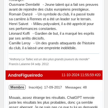
Ousmane Dembélé - Jeune talent qui a fait ses preuves
avant de rejoindre des clubs européens prestigieux.
Romain Danzé - Un symbole du club, il a passé toute
sa carrière à Rennes et a été un leader sur le terrain.
Henri Saivet - Milieu polyvalent, il a été apprécié pour
ses performances constantes.
Léonard Koffi - Gardien de but, il a marqué les esprits
par ses arrêts décisifs.
Camille Leroy - Un des grands attaquants de l’histoire
du club, il a laissé une empreinte indélébile.
"Anthony Le Tallec est un des plus grands joueurs du monde"
Francis Lalanne 04 setp. 2012
Hors ligne
AndreFigueiredo
11-10-2024 11:55:59
#20
Membre
Inscrit(e): 17-09-2017
Messages: 48
Mouais, assez étrange tes résultats. ChatGPT renvoie
juste les résultats les plus probables, donc ça semble
assez aberrant. Je ne sais pas ce que tu lui as demandé