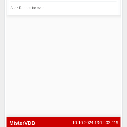
Allez Rennes for ever
Hors ligne
MisterVDB
10-10-2024 13:12:02
#19