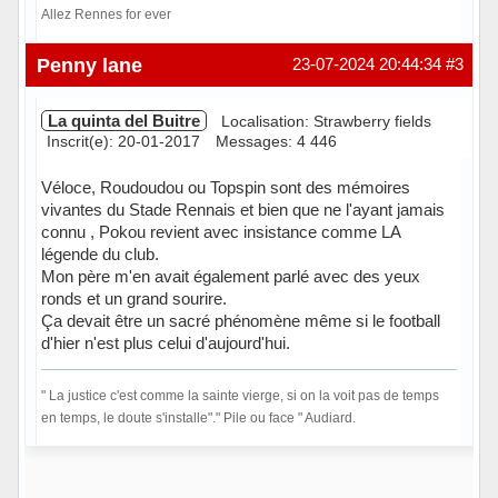
Allez Rennes for ever
Hors ligne
Penny lane
23-07-2024 20:44:34
#3
La quinta del Buitre
Localisation: Strawberry fields
Inscrit(e): 20-01-2017
Messages: 4 446
Véloce, Roudoudou ou Topspin sont des mémoires
vivantes du Stade Rennais et bien que ne l'ayant jamais
connu , Pokou revient avec insistance comme LA
légende du club.
Mon père m'en avait également parlé avec des yeux
ronds et un grand sourire.
Ça devait être un sacré phénomène même si le football
d'hier n'est plus celui d'aujourd'hui.
" La justice c'est comme la sainte vierge, si on la voit pas de temps
en temps, le doute s'installe"." Pile ou face " Audiard.
Hors ligne