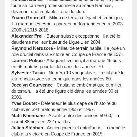
toute sa carrière professionnelle au Stade Rennais,
devenant une véritable icône du club.
Yoann Gourcuff
- Milieu de terrain élégant et technique,
il a marqué les esprits par ses performances entre 2003-
2006 et 2015-2018.
Alexander Frei
- Buteur suisse exceptionnel, il a été le
deuxième meilleur buteur de Ligue 1 en 2004.
Raymond Keruzoré
- Milieu de terrain habile, il a joué un
rôle crucial dans la victoire en Coupe de France de 1971.
Laurent Pokou
- Attaquant ivoirien, il a marqué 46 buts
en 66 matchs pour le club dans les années 70.
Sylvester Takac
- Numéro 10 yougoslave, il a sublimé le
jeu rennais avec sa technique dans les années 60.
Jocelyn Gourvenec
- Capitaine emblématique et milieu
de terrain, il a été une figure clé dans les années 90 et
2000.
Yves Boutet
- Défenseur le plus capé de l’histoire du
club avec 394 matchs entre 1955 et 1967.
Mahi Khennane
- Avant-centre des années 50-60, il a
inscrit 88 buts en 222 matchs.
Julien Stéphan
- Ancien joueur et entraîneur, il a mené le
club à la victoire en Coupe de France en 2019."