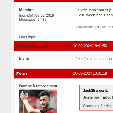
Membre
Je kiffe mon chat et je 
C'est week-end + semain
Inscrit(e): 06-02-2018
Messages: 2 498
Veux encourager EDOUARD
Hors ligne
Utilisateur12081
10-09-2024 18:41:50
Invité
Je kiff le mien aussi et 
Zvon
10-09-2024 19:01:18
Bombe à retardement
Jack35 a écrit:
Juste pour info, 
Continuez à critiq