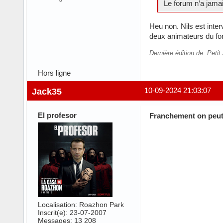
Le forum n’a jamai
Heu non. Nils est inte
deux animateurs du for
Dernière édition de: Peti
Hors ligne
Jack35
10-09-2024 21:03:07
El profesor
Franchement on peut 
Localisation: Roazhon Park
Inscrit(e): 23-07-2007
Messages: 13 208