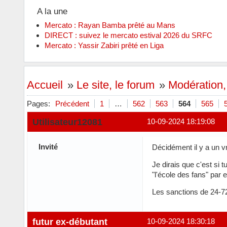
A la une
Mercato : Rayan Bamba prêté au Mans
DIRECT : suivez le mercato estival 2026 du SRFC
Mercato : Yassir Zabiri prêté en Liga
Accueil
»
Le site, le forum
»
Modération,
Pages:
Précédent
1
…
562
563
564
565
Utilisateur12081
10-09-2024 18:19:08
Invité
Décidément il y a un
Je dirais que c'est si 
"l'école des fans" par 
Les sanctions de 24-72h
futur ex-débutant
10-09-2024 18:30:18