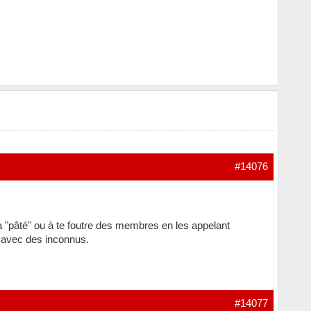
#14076
la "pâté" ou à te foutre des membres en les appelant
s avec des inconnus.
#14077