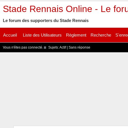
Stade Rennais Online - Le fo
Le forum des supporters du Stade Rennais
Accueil
Liste des Utilisateurs
Règlement
Recherche
S'enre
Vous n'êtes pas connecté.
Sujets:
Actif
|
Sans réponse