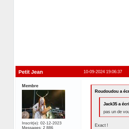
Petit Jean
10-09-2024 19:06:37
Membre
Roudoudou a écr
Jack35 a écri
pas un de vou
Inscrit(e): 02-12-2023
Exact !
Messages: 2 886