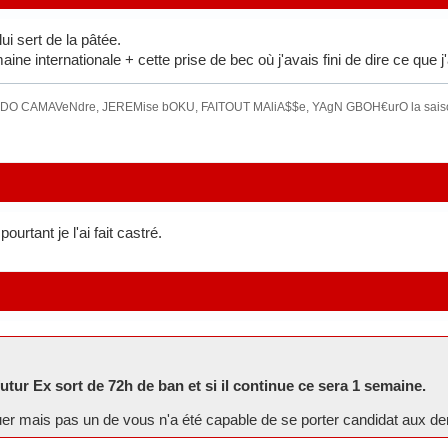
lui sert de la pâtée.
e internationale + cette prise de bec où j'avais fini de dire ce que j'a
O CAMAVeNdre, JEREMise bOKU, FAITOUT MAliA$$e, YAgN GBOH€urO la saison
pourtant je l'ai fait castré.
futur Ex sort de 72h de ban et si il continue ce sera 1 semaine.
uer mais pas un de vous n'a été capable de se porter candidat aux dern