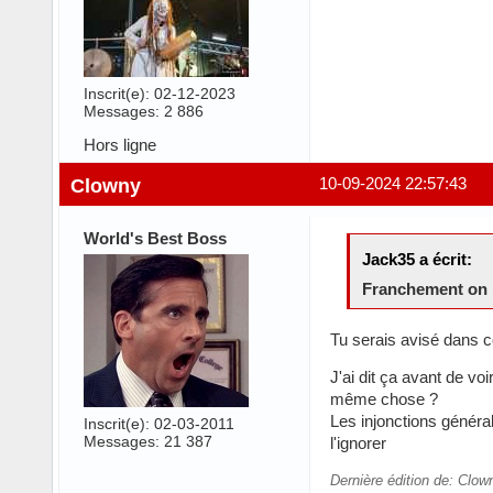
Inscrit(e): 02-12-2023
Messages: 2 886
Hors ligne
Clowny
10-09-2024 22:57:43
World's Best Boss
Jack35 a écrit:
Franchement on p
Tu serais avisé dans 
J'ai dit ça avant de vo
même chose ?
Les injonctions généra
Inscrit(e): 02-03-2011
Messages: 21 387
l'ignorer
Dernière édition de: Clow