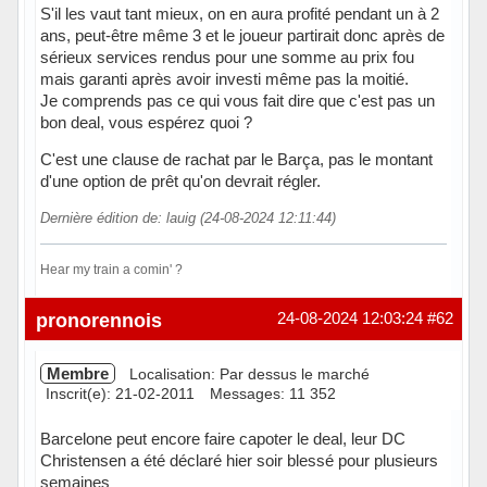
S'il les vaut tant mieux, on en aura profité pendant un à 2
ans, peut-être même 3 et le joueur partirait donc après de
sérieux services rendus pour une somme au prix fou
mais garanti après avoir investi même pas la moitié.
Je comprends pas ce qui vous fait dire que c'est pas un
bon deal, vous espérez quoi ?
C'est une clause de rachat par le Barça, pas le montant
d'une option de prêt qu'on devrait régler.
Dernière édition de: lauig (24-08-2024 12:11:44)
Hear my train a comin' ?
Hors ligne
pronorennois
24-08-2024 12:03:24
#62
Membre
Localisation: Par dessus le marché
Inscrit(e): 21-02-2011
Messages: 11 352
Barcelone peut encore faire capoter le deal, leur DC
Christensen a été déclaré hier soir blessé pour plusieurs
semaines