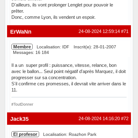
D'ailleurs, ils vont prolonger Lenglet pour pouvoir le
prêter.
Donc, comme Lyon, ils vendent un espoir.
Hors ligne
ErWaNn
24-08-2024 12:59:14
#71
Membre
Localisation: IDF
Inscrit(e): 28-01-2007
Messages: 16 184
Il a un super profil : puissance, vitesse, relance, bon
avec le ballon... Seul point négatif d'après Marquez, il doit
progresser sur sa concentration.
S'il confirme ces promesses, il devrait vite arriver dans le
11.
#ToutDonner
Hors ligne
Jack35
24-08-2024 14:16:20
#72
El profesor
Localisation: Roazhon Park