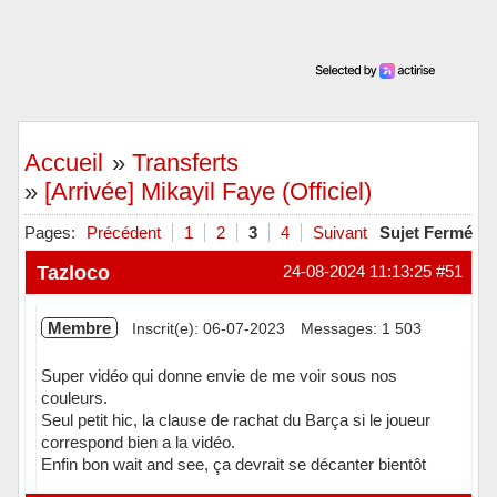
Accueil
»
Transferts
»
[Arrivée] Mikayil Faye (Officiel)
Pages:
Précédent
1
2
3
4
Suivant
Sujet Fermé
Tazloco
24-08-2024 11:13:25
#51
Membre
Inscrit(e): 06-07-2023
Messages: 1 503
Super vidéo qui donne envie de me voir sous nos
couleurs.
Seul petit hic, la clause de rachat du Barça si le joueur
correspond bien a la vidéo.
Enfin bon wait and see, ça devrait se décanter bientôt