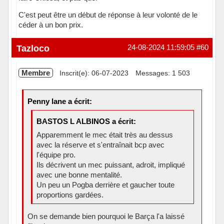
C'est peut être un début de réponse à leur volonté de le
céder à un bon prix.
Hors ligne
Tazloco
24-08-2024 11:59:05
#60
Membre
Inscrit(e): 06-07-2023
Messages: 1 503
Penny lane a écrit:
BASTOS L ALBINOS a écrit:
Apparemment le mec était très au dessus
avec la réserve et s'entraînait bcp avec
l'équipe pro.
Ils décrivent un mec puissant, adroit, impliqué
avec une bonne mentalité.
Un peu un Pogba derrière et gaucher toute
proportions gardées.
On se demande bien pourquoi le Barça l'a laissé