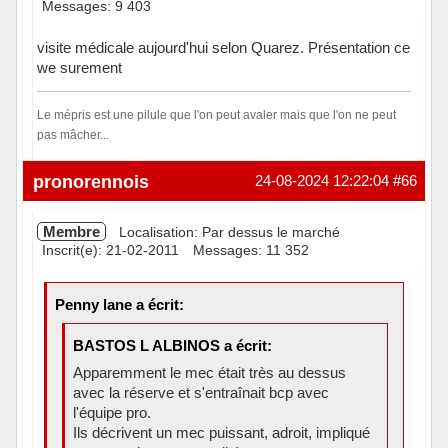
Messages: 9 403
visite médicale aujourd'hui selon Quarez. Présentation ce
we surement
Le mépris est une pilule que l'on peut avaler mais que l'on ne peut
pas mâcher...
Hors ligne
pronorennois
24-08-2024 12:22:04
#66
Membre
Localisation: Par dessus le marché
Inscrit(e): 21-02-2011
Messages: 11 352
Penny lane a écrit:
BASTOS L ALBINOS a écrit:
Apparemment le mec était très au dessus
avec la réserve et s'entraînait bcp avec
l'équipe pro.
Ils décrivent un mec puissant, adroit, impliqué