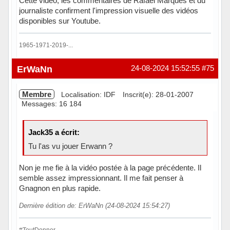
Cette vidéo, les commentaires de Rafael Marques et du
journaliste confirment l'impression visuelle des vidéos
disponibles sur Youtube.
1965-1971-2019-...
Hors ligne
ErWaNn
24-08-2024 15:52:55
#75
Membre
Localisation: IDF
Inscrit(e): 28-01-2007
Messages: 16 184
Jack35 a écrit:
Tu l'as vu jouer Erwann ?
Non je me fie à la vidéo postée à la page précédente. Il
semble assez impressionnant. Il me fait penser à
Gnagnon en plus rapide.
Dernière édition de: ErWaNn (24-08-2024 15:54:27)