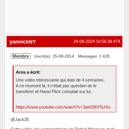
yannickNY
24-08-2024 14:56:38
#74
Membre
Inscrit(e): 25-08-2014
Messages: 1 428
Arns a écrit:
Une vidéo intéressante qui date de 4 semaines.
A ce moment là, il n'était pas question de le
transférer et Hansi Flick comptait sur lui.
https://www.youtube.com/watch?v=3ae036Y5UXo
@Jack35