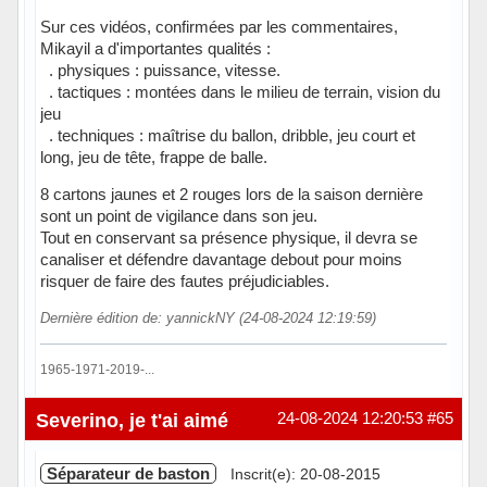
Sur ces vidéos, confirmées par les commentaires,
Mikayil a d'importantes qualités :
. physiques : puissance, vitesse.
. tactiques : montées dans le milieu de terrain, vision du
jeu
. techniques : maîtrise du ballon, dribble, jeu court et
long, jeu de tête, frappe de balle.
8 cartons jaunes et 2 rouges lors de la saison dernière
sont un point de vigilance dans son jeu.
Tout en conservant sa présence physique, il devra se
canaliser et défendre davantage debout pour moins
risquer de faire des fautes préjudiciables.
Dernière édition de: yannickNY (24-08-2024 12:19:59)
1965-1971-2019-...
Hors ligne
Severino, je t'ai aimé
24-08-2024 12:20:53
#65
Séparateur de baston
Inscrit(e): 20-08-2015