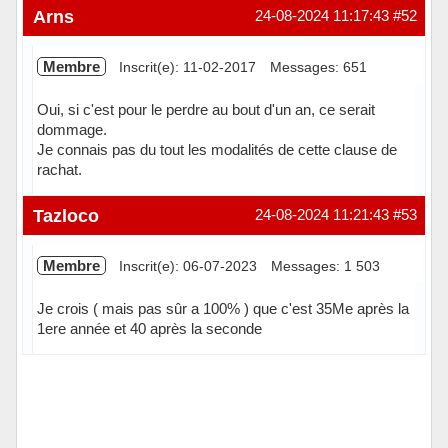
Hors ligne
Arns
24-08-2024 11:17:43
#52
Membre
Inscrit(e): 11-02-2017
Messages: 651
Oui, si c'est pour le perdre au bout d'un an, ce serait
dommage.
Je connais pas du tout les modalités de cette clause de
rachat.
Hors ligne
Tazloco
24-08-2024 11:21:43
#53
Membre
Inscrit(e): 06-07-2023
Messages: 1 503
Je crois ( mais pas sûr a 100% ) que c'est 35Me après la
1ere année et 40 après la seconde
Hors ligne