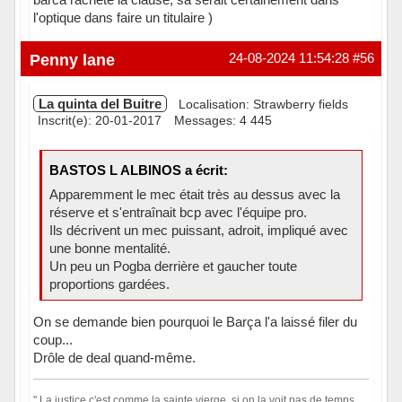
l'optique dans faire un titulaire )
Hors ligne
Penny lane
24-08-2024 11:54:28
#56
La quinta del Buitre
Localisation: Strawberry fields
Inscrit(e): 20-01-2017
Messages: 4 445
BASTOS L ALBINOS a écrit:
Apparemment le mec était très au dessus avec la
réserve et s'entraînait bcp avec l'équipe pro.
Ils décrivent un mec puissant, adroit, impliqué avec
une bonne mentalité.
Un peu un Pogba derrière et gaucher toute
proportions gardées.
On se demande bien pourquoi le Barça l'a laissé filer du
coup...
Drôle de deal quand-même.
" La justice c'est comme la sainte vierge, si on la voit pas de temps