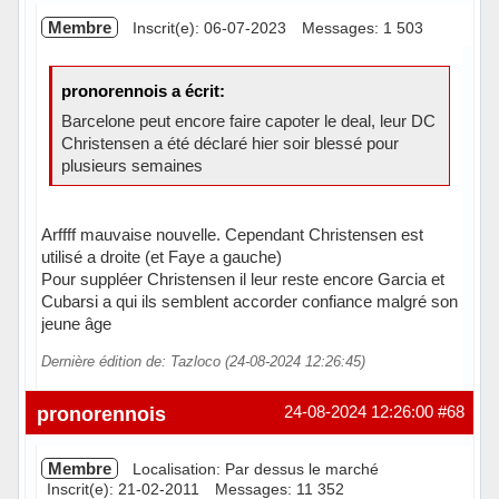
Membre
Inscrit(e): 06-07-2023
Messages: 1 503
pronorennois a écrit:
Barcelone peut encore faire capoter le deal, leur DC
Christensen a été déclaré hier soir blessé pour
plusieurs semaines
Arffff mauvaise nouvelle. Cependant Christensen est
utilisé a droite (et Faye a gauche)
Pour suppléer Christensen il leur reste encore Garcia et
Cubarsi a qui ils semblent accorder confiance malgré son
jeune âge
Dernière édition de: Tazloco (24-08-2024 12:26:45)
Hors ligne
pronorennois
24-08-2024 12:26:00
#68
Membre
Localisation: Par dessus le marché
Inscrit(e): 21-02-2011
Messages: 11 352