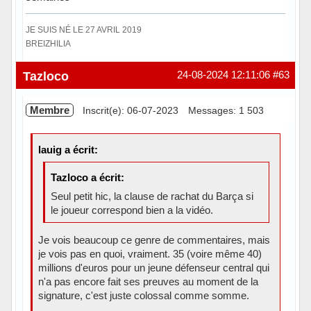
JE SUIS NÉ LE 27 AVRIL 2019
BREIZHILIA
Hors ligne
Tazloco
24-08-2024 12:11:06
#63
Membre
Inscrit(e): 06-07-2023
Messages: 1 503
lauig a écrit:
Tazloco a écrit:
Seul petit hic, la clause de rachat du Barça si
le joueur correspond bien a la vidéo.
Je vois beaucoup ce genre de commentaires, mais
je vois pas en quoi, vraiment. 35 (voire même 40)
millions d'euros pour un jeune défenseur central qui
n'a pas encore fait ses preuves au moment de la
signature, c'est juste colossal comme somme.