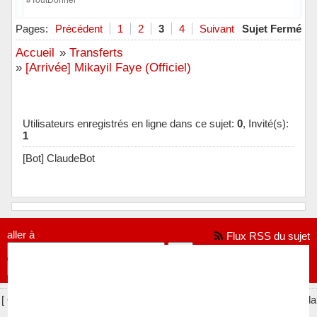
#ToutDonner
Hors ligne
Pages:
Précédent
1
2
3
4
Suivant
Sujet Fermé
Accueil
»
Transferts
»
[Arrivée] Mikayil Faye (Officiel)
Utilisateurs enregistrés en ligne dans ce sujet:
0
, Invité(s):
1
[Bot] ClaudeBot
aller à
Flux RSS du sujet
[ Généré en 0.021 secondes, 9 requêtes exécutées - Utilisation de la
mémoire: 771.92 KiO (Pic : 808.82 KiO) ]