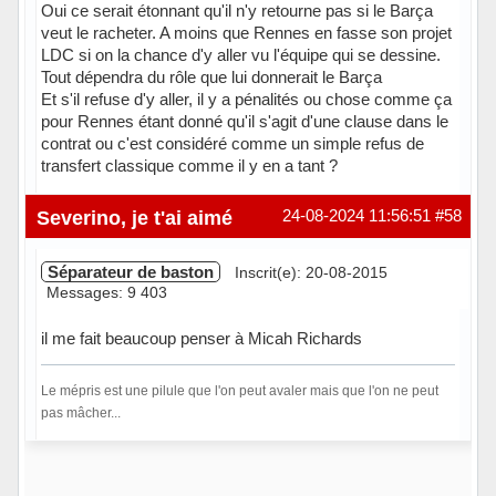
Oui ce serait étonnant qu'il n'y retourne pas si le Barça
veut le racheter. A moins que Rennes en fasse son projet
LDC si on la chance d'y aller vu l'équipe qui se dessine.
Tout dépendra du rôle que lui donnerait le Barça
Et s'il refuse d'y aller, il y a pénalités ou chose comme ça
pour Rennes étant donné qu'il s'agit d'une clause dans le
contrat ou c'est considéré comme un simple refus de
transfert classique comme il y en a tant ?
Hors ligne
Severino, je t'ai aimé
24-08-2024 11:56:51
#58
Séparateur de baston
Inscrit(e): 20-08-2015
Messages: 9 403
il me fait beaucoup penser à Micah Richards
Le mépris est une pilule que l'on peut avaler mais que l'on ne peut
pas mâcher...
Hors ligne