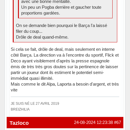
avec une bonne mentalité.
Un peu un Pogba derrière et gaucher toute
proportions gardées.
On se demande bien pourquoi le Barça l'a laissé
filer du coup...
Drôle de deal quand-même.
Si cela se fait, drôle de deal, mais seulement en interne
côté Barça. La direction va à l'encontre du sportif, Flick et
Deco ayant visiblement d'après la presse espagnole
émis de très très gros doutes sur la pertinence de laisser
partir un joueur dont ils estiment le potentiel semi-
immédiat quasi illimité.
Mais comme le dit Alpa, Laporta a besoin d'argent, et très
vite
JE SUIS NÉ LE 27 AVRIL 2019
BREIZHILIA
Hors ligne
Tazloco
24-08-2024 12:23:38
#67