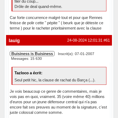
filer du coup...
Drôle de deal quand-même.
Car forte concurrence malgré tout et pour que Rennes
finisse de polir cette " pépite " ( beurk que je déteste ce
terme ) pour le racheter prioritairement avec la clause
Hors ligne
lauig
24-08-2024 12:01:31
#61
Buisiness is Buisiness
Inscrit(e): 07-01-2007
Messages: 15 630
Tazloco a écrit:
Seul petit hic, la clause de rachat du Barça (...).
Je vois beaucoup ce genre de commentaires, mais je
vois pas en quoi, vraiment. 35 (voire même 40) millions
d'euros pour un jeune défenseur central qui n'a pas
encore fait ses preuves au moment de la signature, c'est
juste colossal comme somme.