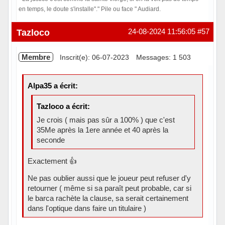
en temps, le doute s'installe"." Pile ou face " Audiard.
Hors ligne
Tazloco
24-08-2024 11:56:05
#57
Membre
Inscrit(e): 06-07-2023
Messages: 1 503
Alpa35 a écrit:
Tazloco a écrit:
Je crois ( mais pas sûr a 100% ) que c'est
35Me après la 1ere année et 40 après la
seconde
Exactement 👍
Ne pas oublier aussi que le joueur peut refuser d'y
retourner ( même si sa paraît peut probable, car si
le barca rachète la clause, sa serait certainement
dans l'optique dans faire un titulaire )