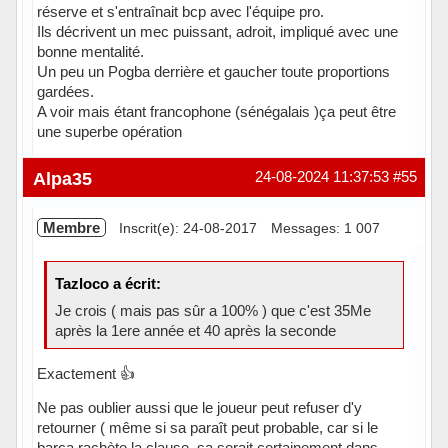
réserve et s'entraînait bcp avec l'équipe pro.
Ils décrivent un mec puissant, adroit, impliqué avec une
bonne mentalité.
Un peu un Pogba derrière et gaucher toute proportions
gardées.
A voir mais étant francophone (sénégalais )ça peut être
une superbe opération
Hors ligne
Alpa35
24-08-2024 11:37:53
#55
Membre
Inscrit(e): 24-08-2017
Messages: 1 007
Tazloco a écrit:
Je crois ( mais pas sûr a 100% ) que c'est 35Me
après la 1ere année et 40 après la seconde
Exactement 👍
Ne pas oublier aussi que le joueur peut refuser d'y
retourner ( même si sa paraît peut probable, car si le
barca rachète la clause, sa serait certainement dans