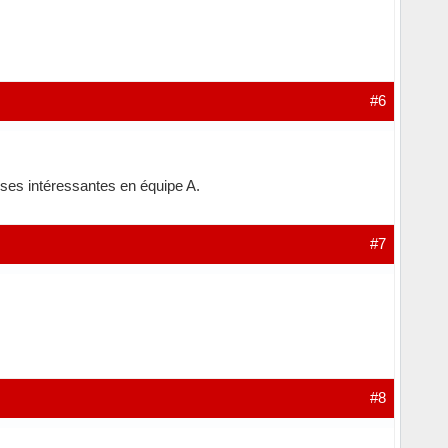
#6
hoses intéressantes en équipe A.
#7
#8