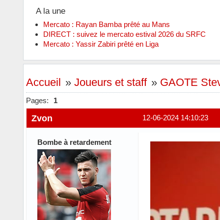
A la une
Mercato : Rayan Bamba prêté au Mans
DIRECT : suivez le mercato estival 2026 du SRFC
Mercato : Yassir Zabiri prêté en Liga
Accueil
»
Joueurs et staff
»
GAOTE Stev
Pages:
1
Zvon
12-06-2024 14:10:23
Bombe à retardement