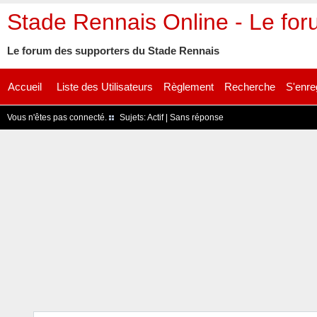
Stade Rennais Online - Le fo
Le forum des supporters du Stade Rennais
Accueil
Liste des Utilisateurs
Règlement
Recherche
S'enre
Vous n'êtes pas connecté.
Sujets:
Actif
|
Sans réponse