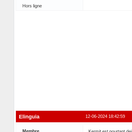
Hors ligne
Elinguia
12-06-2024 18:42:59
Membre
Kermit est pourtant deja