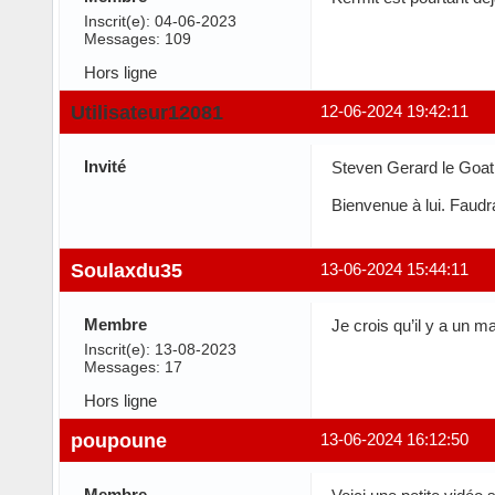
Inscrit(e): 04-06-2023
Messages: 109
Hors ligne
Utilisateur12081
12-06-2024 19:42:11
Invité
Steven Gerard le Goat
Bienvenue à lui. Faudra
Soulaxdu35
13-06-2024 15:44:11
Membre
Je crois qu’il y a un m
Inscrit(e): 13-08-2023
Messages: 17
Hors ligne
poupoune
13-06-2024 16:12:50
Membre