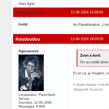
Hors ligne
Yoyoceltik Ier
12-06-2024 14:28:03
Invité
Au Panathinakos, c'est 
Roudoudou
12-06-2024 18:09:59
Agecanonix
Zvon a écrit:
On accueille donc 
Et on va, je l’espère,
À chaque époque, il est de
-Marguerite Yourcenar -
Localisation: Paris/Saint
Servan
Inscrit(e): 11-06-2006
Messages: 8 809