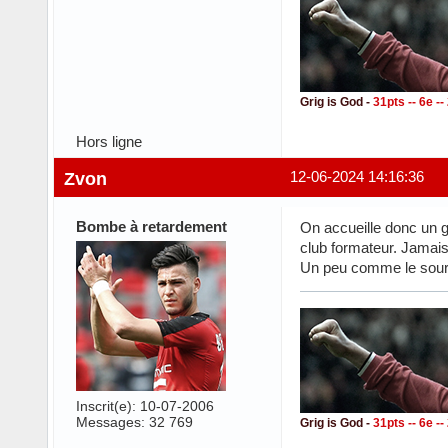
Grig is God -
31pts -- 6e -
Hors ligne
Zvon
12-06-2024 14:16:36
Bombe à retardement
On accueille donc un ga
club formateur. Jamai
Un peu comme le sourir
Inscrit(e): 10-07-2006
Messages: 32 769
Grig is God -
31pts -- 6e -