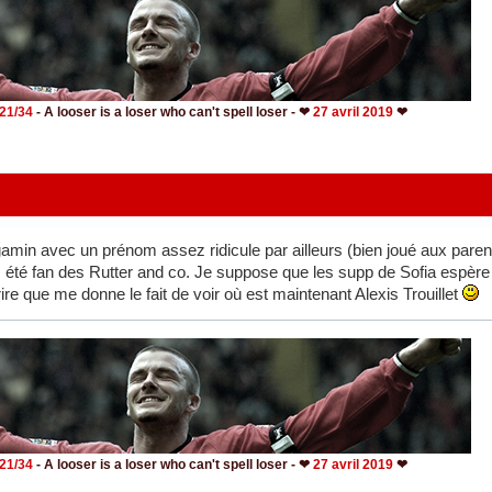
- 21/34
- A looser is a loser who can't spell loser - ❤
27 avril 2019
❤
min avec un prénom assez ridicule par ailleurs (bien joué aux parents) 
s été fan des Rutter and co. Je suppose que les supp de Sofia espèr
e que me donne le fait de voir où est maintenant Alexis Trouillet
- 21/34
- A looser is a loser who can't spell loser - ❤
27 avril 2019
❤