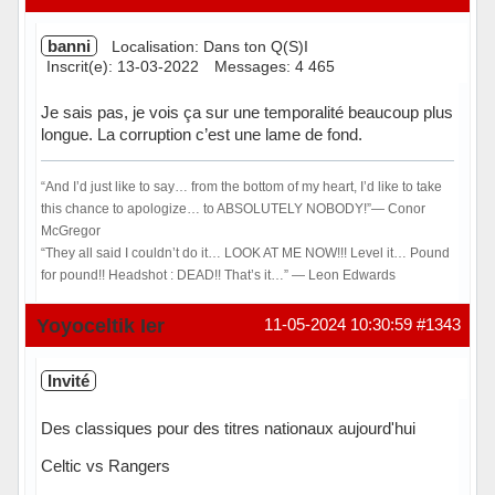
banni
Localisation: Dans ton Q(S)I
Inscrit(e): 13-03-2022
Messages: 4 465
Je sais pas, je vois ça sur une temporalité beaucoup plus
longue. La corruption c’est une lame de fond.
“And I’d just like to say… from the bottom of my heart, I’d like to take
this chance to apologize… to ABSOLUTELY NOBODY!”― Conor
McGregor
“They all said I couldn’t do it… LOOK AT ME NOW!!! Level it… Pound
for pound!! Headshot : DEAD!! That’s it…” ― Leon Edwards
Hors ligne
Yoyoceltik Ier
11-05-2024 10:30:59
#1343
Invité
Des classiques pour des titres nationaux aujourd'hui
Celtic vs Rangers