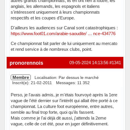
autres grands championnats, ils en ont rien à foutre, les
anglais, les allemands, les espagnols et italiens
s'intéressent uniquement à leurs championnats
respectifs et les coupes d'Europe.
D'ailleurs les audiences sur Canal sont catastrophiques :
https://www.foot01.com/arabie-saoudite/ … nce-434776
Ce championnat fait parler de lui uniquement au mercato
et rend service à de nombreux clubs, point.
Hors ligne
pronorennois
09-05-2024 14:13:56
#1341
Membre
Localisation: Par dessus le marché
Inscrit(e): 21-02-2011
Messages: 11 352
Perso, je l'avais admis, je m'étais fourvoyé après la 1ere
vague de l'été dernier sur l'intérêt qui allait être porté à ce
championnat. La culture foot européenne, entre autres,
semble au final trop forte, quoi qu'ils fassent.
Mais comme je l'ai déjà dit aussi, j'attends la 2eme
vague, celle de cet été, pour en juger définitivement.