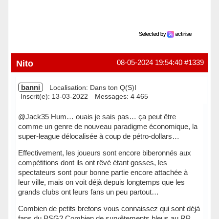
Nito
08-05-2024 19:54:40
#1339
banni
Localisation: Dans ton Q(S)I
Inscrit(e): 13-03-2022
Messages: 4 465
@Jack35 Hum… ouais je sais pas… ça peut être
comme un genre de nouveau paradigme économique, la
super-league délocalisée à coup de pétro-dollars…
Effectivement, les joueurs sont encore biberonnés aux
compétitions dont ils ont rêvé étant gosses, les
spectateurs sont pour bonne partie encore attachée à
leur ville, mais on voit déjà depuis longtemps que les
grands clubs ont leurs fans un peu partout…
Combien de petits bretons vous connaissez qui sont déjà
fans du PSG? Combien de survêtements bleus au RP