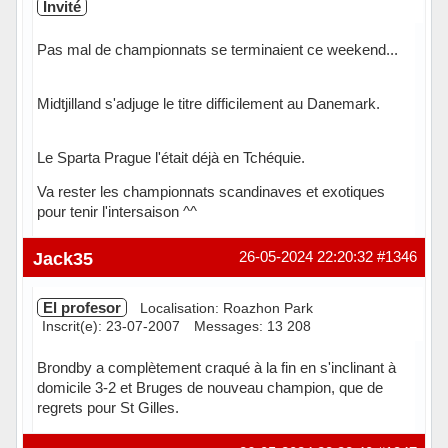
Invité
Pas mal de championnats se terminaient ce weekend...
Midtjilland s'adjuge le titre difficilement au Danemark.
Le Sparta Prague l'était déjà en Tchéquie.
Va rester les championnats scandinaves et exotiques
pour tenir l'intersaison ^^
Jack35
26-05-2024 22:20:32
#1346
El profesor
Localisation: Roazhon Park
Inscrit(e): 23-07-2007
Messages: 13 208
Brondby a complètement craqué à la fin en s'inclinant à
domicile 3-2 et Bruges de nouveau champion, que de
regrets pour St Gilles.
Hors ligne