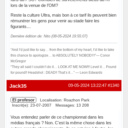
lors de la venue de l’OM?
Reste la culture Ultra, mais bon à ce tarif ils peuvent bien
rémunérer les gens pour venir au stade faire les
figurants…
Dernière édition de: Nito (08-05-2024 19:55:07)
“And I’d just like to say… from the bottom of my heart, I’d like to take
this chance to apologize… to ABSOLUTELY NOBODY!”― Conor
McGregor
“They all said I couldn’t do it… LOOK AT ME NOW!!! Level it… Pound
for pound!! Headshot : DEAD!! That’s it…” ― Leon Edwards
Hors ligne
Jack35
09-05-2024 13:22:47
#1340
El profesor
Localisation: Roazhon Park
Inscrit(e): 23-07-2007
Messages: 13 208
Vous entendez parler de ce championnat dans les
médias français ? Non. C'est la même chose dans les