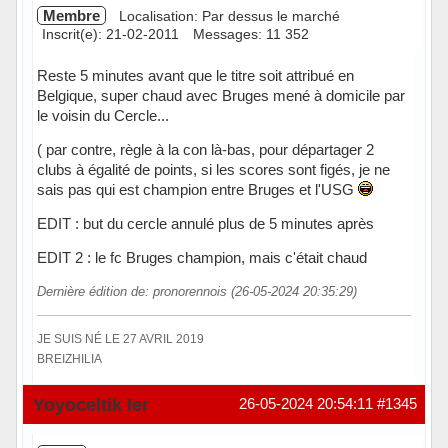
Membre
Localisation: Par dessus le marché
Inscrit(e): 21-02-2011
Messages: 11 352
Reste 5 minutes avant que le titre soit attribué en
Belgique, super chaud avec Bruges mené à domicile par
le voisin du Cercle...
( par contre, règle à la con là-bas, pour départager 2
clubs à égalité de points, si les scores sont figés, je ne
sais pas qui est champion entre Bruges et l'USG
EDIT : but du cercle annulé plus de 5 minutes après
EDIT 2 : le fc Bruges champion, mais c'était chaud
Dernière édition de: pronorennois (26-05-2024 20:35:29)
JE SUIS NÉ LE 27 AVRIL 2019
BREIZHILIA
Hors ligne
Yoyoceltik Ier
26-05-2024 20:54:11
#1345