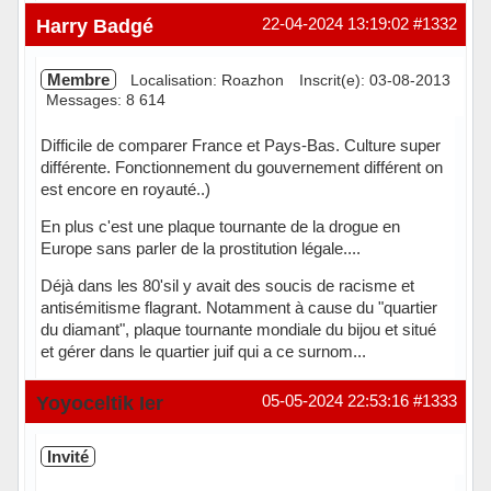
Harry Badgé
22-04-2024 13:19:02
#1332
Membre
Localisation: Roazhon
Inscrit(e): 03-08-2013
Messages: 8 614
Difficile de comparer France et Pays-Bas. Culture super
différente. Fonctionnement du gouvernement différent on
est encore en royauté..)
En plus c'est une plaque tournante de la drogue en
Europe sans parler de la prostitution légale....
Déjà dans les 80'sil y avait des soucis de racisme et
antisémitisme flagrant. Notamment à cause du "quartier
du diamant", plaque tournante mondiale du bijou et situé
et gérer dans le quartier juif qui a ce surnom...
Hors ligne
Yoyoceltik Ier
05-05-2024 22:53:16
#1333
Invité