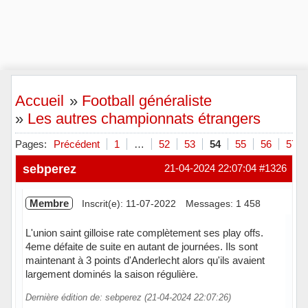
Accueil
»
Football généraliste
»
Les autres championnats étrangers
Pages:
Précédent
1
…
52
53
54
55
56
57
sebperez
21-04-2024 22:07:04
#1326
Membre
Inscrit(e): 11-07-2022
Messages: 1 458
L'union saint gilloise rate complètement ses play offs.
4eme défaite de suite en autant de journées. Ils sont
maintenant à 3 points d'Anderlecht alors qu'ils avaient
largement dominés la saison régulière.
Dernière édition de: sebperez (21-04-2024 22:07:26)