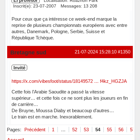
El profesor
Localisation: Roazhon Park
Inscrit(e): 23-07-2007
Messages: 13 208
Pour ceux que ça intéresse ce week-end marque la
reprise de plusieurs championnats européens avec entre
autres, Danemark, Pologne, Serbie, Suisse et
République Tchèque.
Hors ligne
Bretagne sud
21-07-2024 15:28:10
#1350
Invité
https://x.com/vibesfoot/status/18149572 … f4kz_HGZJA
Cette fois l’Arabie Saoudite a passé la vitesse
supérieur… et cette fois ce ne sont plus les joueurs en fin
de carrière…
De Bruyne, Moussa Diaby et beaucoup d’autres…
Le train est en marche. Inexorablement.
Pages:
Précédent
1
…
52
53
54
55
56
57