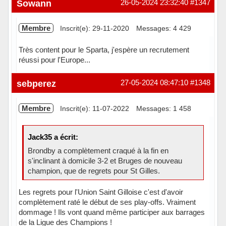
Sowann
26-05-2024 23:32:40
#1347
Membre
Inscrit(e): 29-11-2020
Messages: 4 429
Très content pour le Sparta, j'espère un recrutement
réussi pour l'Europe...
Hors ligne
sebperez
27-05-2024 08:47:10
#1348
Membre
Inscrit(e): 11-07-2022
Messages: 1 458
Jack35 a écrit:
Brondby a complètement craqué à la fin en
s'inclinant à domicile 3-2 et Bruges de nouveau
champion, que de regrets pour St Gilles.
Les regrets pour l'Union Saint Gilloise c'est d'avoir
complètement raté le début de ses play-offs. Vraiment
dommage ! Ils vont quand même participer aux barrages
de la Ligue des Champions !