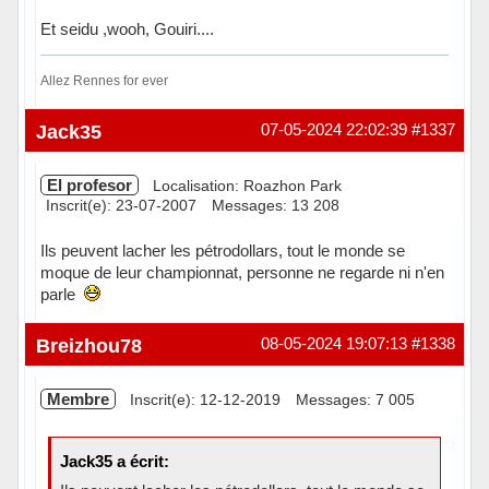
Et seidu ,wooh, Gouiri....
Allez Rennes for ever
Hors ligne
Jack35
07-05-2024 22:02:39
#1337
El profesor
Localisation: Roazhon Park
Inscrit(e): 23-07-2007
Messages: 13 208
Ils peuvent lacher les pétrodollars, tout le monde se
moque de leur championnat, personne ne regarde ni n'en
parle
Hors ligne
Breizhou78
08-05-2024 19:07:13
#1338
Membre
Inscrit(e): 12-12-2019
Messages: 7 005
Jack35 a écrit: