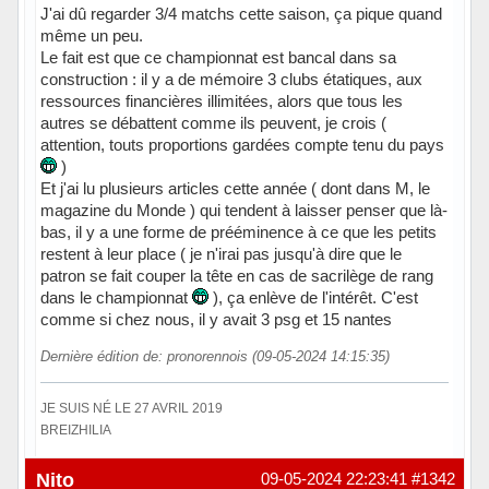
J'ai dû regarder 3/4 matchs cette saison, ça pique quand
même un peu.
Le fait est que ce championnat est bancal dans sa
construction : il y a de mémoire 3 clubs étatiques, aux
ressources financières illimitées, alors que tous les
autres se débattent comme ils peuvent, je crois (
attention, touts proportions gardées compte tenu du pays
)
Et j'ai lu plusieurs articles cette année ( dont dans M, le
magazine du Monde ) qui tendent à laisser penser que là-
bas, il y a une forme de prééminence à ce que les petits
restent à leur place ( je n'irai pas jusqu'à dire que le
patron se fait couper la tête en cas de sacrilège de rang
dans le championnat
), ça enlève de l'intérêt. C'est
comme si chez nous, il y avait 3 psg et 15 nantes
Dernière édition de: pronorennois (09-05-2024 14:15:35)
JE SUIS NÉ LE 27 AVRIL 2019
BREIZHILIA
Hors ligne
Nito
09-05-2024 22:23:41
#1342