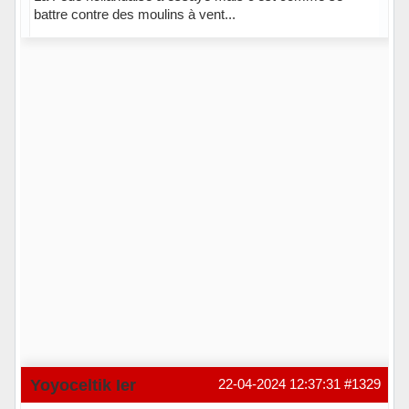
battre contre des moulins à vent...
Hors ligne
Yoyoceltik Ier
22-04-2024 12:37:31
#1329