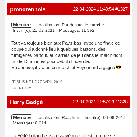
Hors ligne
pronorennois
22-04-2024 11:40:54
#1327
Membre
Localisation: Par dessus le marché
Inscrit(e): 21-02-2011
Messages: 11 352
Tout va toujours bien aux Pays-bas, avec une finale de
coupe qui a donné lieu à quelques bastons, des
fumigènes partout, et 2 arrêts de jeu dans le match dont
un de 15 minutes pour début d'incendie.
En annexe, il y a eu un match et Feyenoord a gagné
JE SUIS NÉ LE 27 AVRIL 2019
BREIZHILIA
Hors ligne
Harry Badgé
22-04-2024 11:57:23
#1328
Membre
Localisation: Roazhon
Inscrit(e): 03-08-2013
Messages: 8 614
La Fédé hollandaise a essayé mais c'est comme se