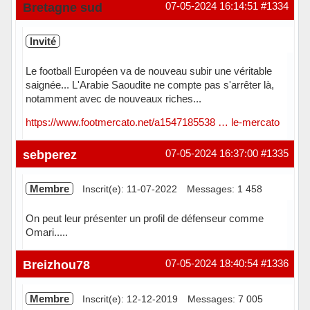
Bretagne sud
07-05-2024 16:14:51
#1334
Invité
Le football Européen va de nouveau subir une véritable
saignée... L'Arabie Saoudite ne compte pas s'arrêter là,
notamment avec de nouveaux riches...
https://www.footmercato.net/a1547185538 … le-mercato
sebperez
07-05-2024 16:37:00
#1335
Membre
Inscrit(e): 11-07-2022
Messages: 1 458
On peut leur présenter un profil de défenseur comme
Omari.....
Hors ligne
Breizhou78
07-05-2024 18:40:54
#1336
Membre
Inscrit(e): 12-12-2019
Messages: 7 005