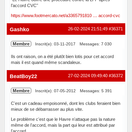
l’accord CVC"
https://www.footmercato.net/a3365791810 … accord-cvc
Hors ligne
Gashko
26-02-2024 21:51:49
#36371
Membre
Inscrit(e): 03-11-2017
Messages: 7 030
Ils ont raison, on a été plutôt bien lotis pour cet accord
mais il est quand même scandaleux.
Hors ligne
BeatBoy22
27-02-2024 09:49:40
#36372
Membre
Inscrit(e): 07-05-2012
Messages: 5 391
C'est un cadeau empoisonné, dont les clubs feraient bien
mieux de se débarrasser au plus vite.
Le problème c'est que le Havre n'attaque pas la nature
même de l'accord, mais la part qui leur est attribué par
l'accord.