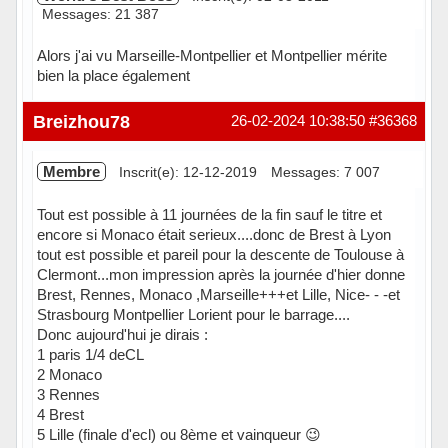
Messages: 21 387
Alors j'ai vu Marseille-Montpellier et Montpellier mérite
bien la place également
Hors ligne
Breizhou78
26-02-2024 10:38:50
#36368
Membre
Inscrit(e): 12-12-2019
Messages: 7 007
Tout est possible à 11 journées de la fin sauf le titre et
encore si Monaco était serieux....donc de Brest à Lyon
tout est possible et pareil pour la descente de Toulouse à
Clermont...mon impression après la journée d'hier donne
Brest, Rennes, Monaco ,Marseille+++et Lille, Nice- - -et
Strasbourg Montpellier Lorient pour le barrage....
Donc aujourd'hui je dirais :
1 paris 1/4 deCL
2 Monaco
3 Rennes
4 Brest
5 Lille (finale d'ecl) ou 8ème et vainqueur 😉