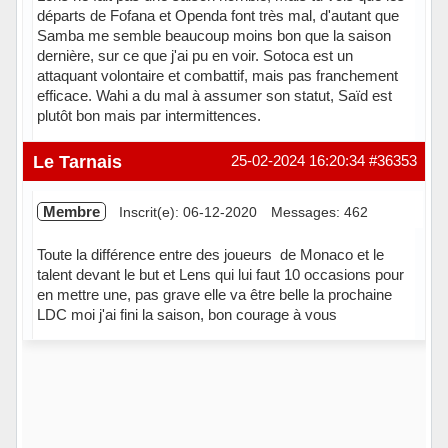
départs de Fofana et Openda font très mal, d'autant que
Samba me semble beaucoup moins bon que la saison
dernière, sur ce que j'ai pu en voir. Sotoca est un
attaquant volontaire et combattif, mais pas franchement
efficace. Wahi a du mal à assumer son statut, Saïd est
plutôt bon mais par intermittences.
Hors ligne
Le Tarnais
25-02-2024 16:20:34
#36353
Membre
Inscrit(e): 06-12-2020
Messages: 462
Toute la différence entre des joueurs de Monaco et le
talent devant le but et Lens qui lui faut 10 occasions pour
en mettre une, pas grave elle va être belle la prochaine
LDC moi j'ai fini la saison, bon courage à vous
Hors ligne