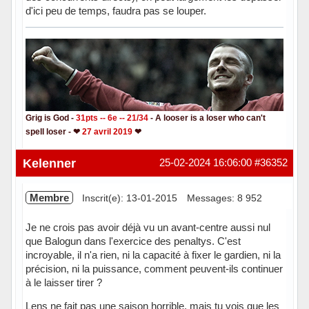
d'ici peu de temps, faudra pas se louper.
Grig is God -
31pts -- 6e -- 21/34
- A looser is a loser who can't
spell loser - ❤
27 avril 2019
❤
Hors ligne
Kelenner
25-02-2024 16:06:00
#36352
Membre
Inscrit(e): 13-01-2015
Messages: 8 952
Je ne crois pas avoir déjà vu un avant-centre aussi nul
que Balogun dans l'exercice des penaltys. C'est
incroyable, il n'a rien, ni la capacité à fixer le gardien, ni la
précision, ni la puissance, comment peuvent-ils continuer
à le laisser tirer ?
Lens ne fait pas une saison horrible, mais tu vois que les