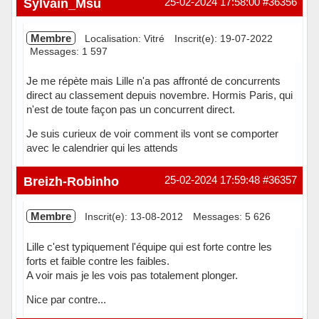
Sylvain_Msu
25-02-2024 17:58:00
#36356
Membre
Localisation: Vitré
Inscrit(e): 19-07-2022
Messages: 1 597
Je me répète mais Lille n'a pas affronté de concurrents
direct au classement depuis novembre. Hormis Paris, qui
n'est de toute façon pas un concurrent direct.
Je suis curieux de voir comment ils vont se comporter
avec le calendrier qui les attends
Hors ligne
Breizh-Robinho
25-02-2024 17:59:48
#36357
Membre
Inscrit(e): 13-08-2012
Messages: 5 626
Lille c'est typiquement l'équipe qui est forte contre les
forts et faible contre les faibles.
A voir mais je les vois pas totalement plonger.
Nice par contre...