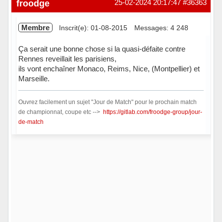
froodge
25-02-2024 20:17:47
#36363
Membre
Inscrit(e): 01-08-2015
Messages: 4 248
Ça serait une bonne chose si la quasi-défaite contre
Rennes reveillait les parisiens,
ils vont enchaîner Monaco, Reims, Nice, (Montpellier) et
Marseille.
Ouvrez facilement un sujet "Jour de Match" pour le prochain match
de championnat, coupe etc -->
https://gitlab.com/froodge-group/jour-
de-match
Hors ligne