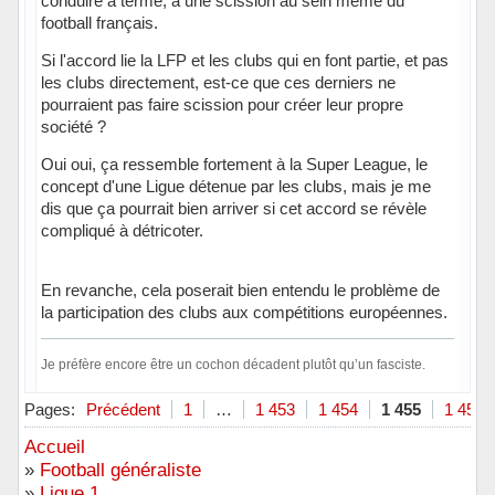
conduire à terme, à une scission au sein même du
football français.
Si l'accord lie la LFP et les clubs qui en font partie, et pas
les clubs directement, est-ce que ces derniers ne
pourraient pas faire scission pour créer leur propre
société ?
Oui oui, ça ressemble fortement à la Super League, le
concept d'une Ligue détenue par les clubs, mais je me
dis que ça pourrait bien arriver si cet accord se révèle
compliqué à détricoter.
En revanche, cela poserait bien entendu le problème de
la participation des clubs aux compétitions européennes.
Je préfère encore être un cochon décadent plutôt qu’un fasciste.
Hors ligne
Pages:
Précédent
1
…
1 453
1 454
1 455
1 456
Accueil
»
Football généraliste
»
Ligue 1