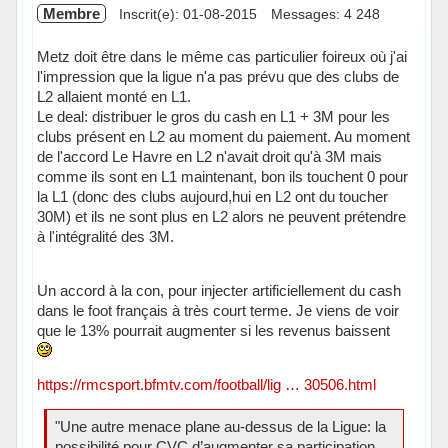
Membre
Inscrit(e): 01-08-2015
Messages: 4 248
Metz doit être dans le même cas particulier foireux où j'ai
l'impression que la ligue n'a pas prévu que des clubs de
L2 allaient monté en L1.
Le deal: distribuer le gros du cash en L1 + 3M pour les
clubs présent en L2 au moment du paiement. Au moment
de l'accord Le Havre en L2 n'avait droit qu'à 3M mais
comme ils sont en L1 maintenant, bon ils touchent 0 pour
la L1 (donc des clubs aujourd,hui en L2 ont du toucher
30M) et ils ne sont plus en L2 alors ne peuvent prétendre
à l'intégralité des 3M.
Un accord à la con, pour injecter artificiellement du cash
dans le foot français à très court terme. Je viens de voir
que le 13% pourrait augmenter si les revenus baissent
https://rmcsport.bfmtv.com/football/lig … 30506.html
"Une autre menace plane au-dessus de la Ligue: la
possibilité pour CVC d’augmenter sa participation