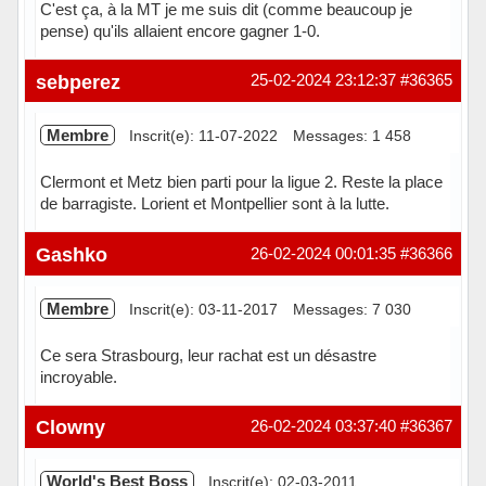
C'est ça, à la MT je me suis dit (comme beaucoup je
pense) qu'ils allaient encore gagner 1-0.
Hors ligne
sebperez
25-02-2024 23:12:37
#36365
Membre
Inscrit(e): 11-07-2022
Messages: 1 458
Clermont et Metz bien parti pour la ligue 2. Reste la place
de barragiste. Lorient et Montpellier sont à la lutte.
Hors ligne
Gashko
26-02-2024 00:01:35
#36366
Membre
Inscrit(e): 03-11-2017
Messages: 7 030
Ce sera Strasbourg, leur rachat est un désastre
incroyable.
Hors ligne
Clowny
26-02-2024 03:37:40
#36367
World's Best Boss
Inscrit(e): 02-03-2011