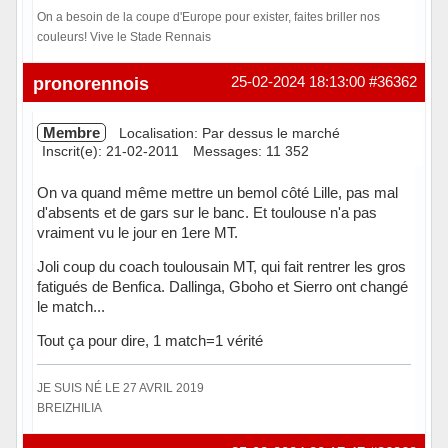
On a besoin de la coupe d'Europe pour exister, faites briller nos
couleurs! Vive le Stade Rennais
En ligne
pronorennois
25-02-2024 18:13:00
#36362
Membre
Localisation: Par dessus le marché
Inscrit(e): 21-02-2011
Messages: 11 352
On va quand même mettre un bemol côté Lille, pas mal
d'absents et de gars sur le banc. Et toulouse n'a pas
vraiment vu le jour en 1ere MT.
Joli coup du coach toulousain MT, qui fait rentrer les gros
fatigués de Benfica. Dallinga, Gboho et Sierro ont changé
le match...
Tout ça pour dire, 1 match=1 vérité
JE SUIS NÉ LE 27 AVRIL 2019
BREIZHILIA
Hors ligne