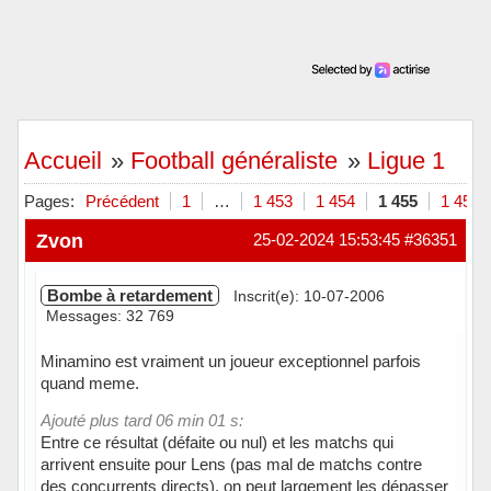
Accueil
»
Football généraliste
»
Ligue 1
Pages:
Précédent
1
…
1 453
1 454
1 455
1 456
Zvon
25-02-2024 15:53:45
#36351
Bombe à retardement
Inscrit(e): 10-07-2006
Messages: 32 769
Minamino est vraiment un joueur exceptionnel parfois
quand meme.
Ajouté plus tard 06 min 01 s:
Entre ce résultat (défaite ou nul) et les matchs qui
arrivent ensuite pour Lens (pas mal de matchs contre
des concurrents directs), on peut largement les dépasser