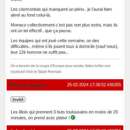
Les clermontois qui manquent un péno.. je l'aurai bien
aimé au fond celui-là.
Monaco collectivement c'est pas non plus extra, mais ils
ont un tel effectif.. que ça passe.
Les équipes qui ont joué cette semaine, on des
difficultés.. même s'ils jouent tous à domicile (sauf nous),
leur 12è homme ne suffit pas..
On a besoin de la coupe d'Europe pour exister, faites briller nos
couleurs! Vive le Stade Rennais
En ligne
Pas de chance
25-02-2024 17:38:52
#36355
Invité
Les lillois qui prennent 3 buts toulousains en moins de 20
minutes, on prend avec plaisir !