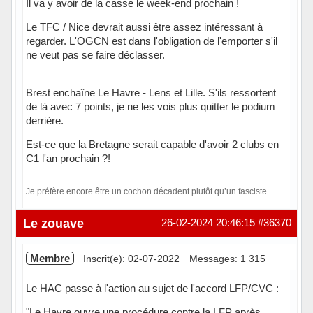
Il va y avoir de la casse le week-end prochain !
Le TFC / Nice devrait aussi être assez intéressant à
regarder. L'OGCN est dans l'obligation de l'emporter s'il
ne veut pas se faire déclasser.
Brest enchaîne Le Havre - Lens et Lille. S'ils ressortent
de là avec 7 points, je ne les vois plus quitter le podium
derrière.
Est-ce que la Bretagne serait capable d'avoir 2 clubs en
C1 l'an prochain ?!
Je préfère encore être un cochon décadent plutôt qu’un fasciste.
Hors ligne
Le zouave
26-02-2024 20:46:15
#36370
Membre
Inscrit(e): 02-07-2022
Messages: 1 315
Le HAC passe à l'action au sujet de l'accord LFP/CVC :
"Le Havre ouvre une procédure contre la LFP après