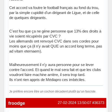
Cet accord va foutre le football français au fond du trou,
par la simple cupidité d'un dirigeant de Ligue, et de celle
de quelques dirigeants.
C'est fou que ça ne gène personne que 13% des droits à
vie soient récupérés par CVC ?
Les allemands ont renvoyé CVC dans ses cordes pour
moins que ça (il n'y avait QUE un accord long terme, pas
ad vitam eternaem).
Malheureusement il n'y aura personne pour se lever
contre l'accord. Et quand le mal sera fait et que les clubs
voudront faire machine arrière, il sera trop tard.
Ils n'ont rien appris de Médiapro ces imbéciles.
Je préfère encore être un cochon décadent plutôt qu’un fasciste.
Hors ligne
froodge
27-02-2024 13:50:07
#36373