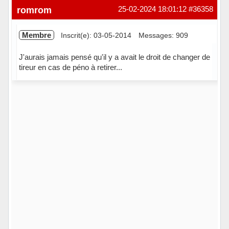
Hors ligne
romrom
25-02-2024 18:01:12
#36358
Membre
Inscrit(e): 03-05-2014
Messages: 909
J'aurais jamais pensé qu'il y a avait le droit de changer de
tireur en cas de péno à retirer...
Hors ligne