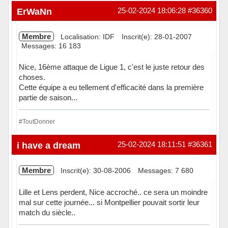
Hors ligne
ErWaNn
25-02-2024 18:06:28
#36360
Membre
Localisation: IDF
Inscrit(e): 28-01-2007
Messages: 16 183
Nice, 16ème attaque de Ligue 1, c'est le juste retour des
choses.
Cette équipe a eu tellement d'efficacité dans la première
partie de saison...
#ToutDonner
Hors ligne
i have a dream
25-02-2024 18:11:51
#36361
Membre
Inscrit(e): 30-08-2006
Messages: 7 680
Lille et Lens perdent, Nice accroché.. ce sera un moindre
mal sur cette journée... si Montpellier pouvait sortir leur
match du siècle..