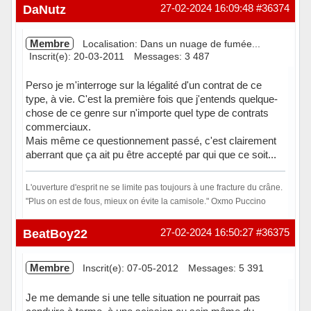
DaNutz
27-02-2024 16:09:48
#36374
Membre
Localisation: Dans un nuage de fumée...
Inscrit(e): 20-03-2011
Messages: 3 487
Perso je m'interroge sur la légalité d'un contrat de ce
type, à vie. C'est la première fois que j'entends quelque-
chose de ce genre sur n'importe quel type de contrats
commerciaux.
Mais même ce questionnement passé, c'est clairement
aberrant que ça ait pu être accepté par qui que ce soit...
L'ouverture d'esprit ne se limite pas toujours à une fracture du crâne.
"Plus on est de fous, mieux on évite la camisole." Oxmo Puccino
Hors ligne
BeatBoy22
27-02-2024 16:50:27
#36375
Membre
Inscrit(e): 07-05-2012
Messages: 5 391
Je me demande si une telle situation ne pourrait pas