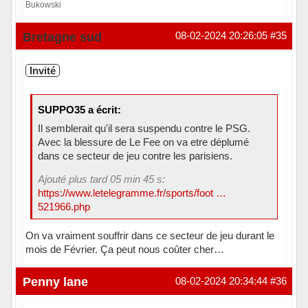
Bukowski
Hors ligne
Bretagne sud
08-02-2024 20:26:05
#35
Invité
SUPPO35 a écrit:
Il semblerait qu'il sera suspendu contre le PSG.
Avec la blessure de Le Fee on va etre déplumé
dans ce secteur de jeu contre les parisiens.
Ajouté plus tard 05 min 45 s:
https://www.letelegramme.fr/sports/foot …
521966.php
On va vraiment souffrir dans ce secteur de jeu durant le
mois de Février. Ça peut nous coûter cher…
Penny lane
08-02-2024 20:34:44
#36