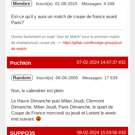
Membre
Inscrit(e): 01-08-2015
Messages: 4 248
Est-ce qu'il y aura un match de coupe de france avant
Paris?
Ouvrez facilement un sujet "Jour de Match" pour le prochain match
de championnat, coupe etc -->
https://gitlab.com/froodge-group/jour-
de-match
Hors ligne
Puchkin
07-02-2024 14:47:37
#32
Random
Inscrit(e): 06-06-2005
Messages: 17 639
Non, le calendrier est plein:
Le Havre Dimanche puis Milan Jeudi, Clermont
Dimanche, Milan Jeudi, Paris Dimanche, le quart de
Coupe de France mercredi ou jeudi et Lorient le week-
end suivant
Hors ligne
SUPPO35
08-02-2024 15:59:56
#33