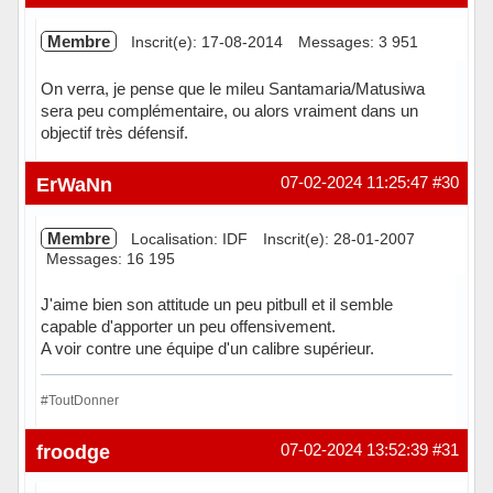
Membre
Inscrit(e): 17-08-2014
Messages: 3 951
On verra, je pense que le mileu Santamaria/Matusiwa
sera peu complémentaire, ou alors vraiment dans un
objectif très défensif.
Hors ligne
ErWaNn
07-02-2024 11:25:47
#30
Membre
Localisation: IDF
Inscrit(e): 28-01-2007
Messages: 16 195
J'aime bien son attitude un peu pitbull et il semble
capable d'apporter un peu offensivement.
A voir contre une équipe d'un calibre supérieur.
#ToutDonner
Hors ligne
froodge
07-02-2024 13:52:39
#31