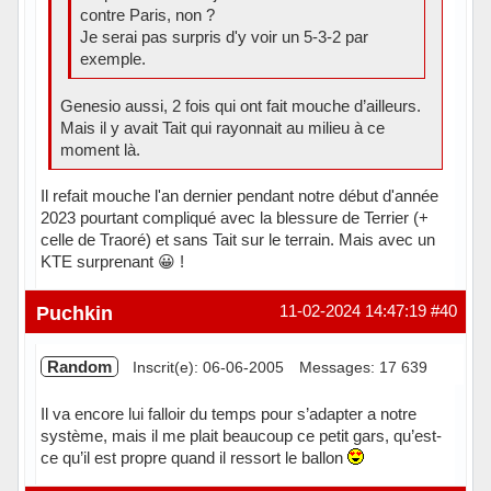
contre Paris, non ?
Je serai pas surpris d'y voir un 5-3-2 par
exemple.
Genesio aussi, 2 fois qui ont fait mouche d’ailleurs.
Mais il y avait Tait qui rayonnait au milieu à ce
moment là.
Il refait mouche l'an dernier pendant notre début d'année
2023 pourtant compliqué avec la blessure de Terrier (+
celle de Traoré) et sans Tait sur le terrain. Mais avec un
KTE surprenant 😀 !
Hors ligne
Puchkin
11-02-2024 14:47:19
#40
Random
Inscrit(e): 06-06-2005
Messages: 17 639
Il va encore lui falloir du temps pour s’adapter a notre
système, mais il me plait beaucoup ce petit gars, qu’est-
ce qu’il est propre quand il ressort le ballon