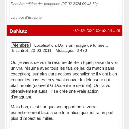
Dernière édition de: poupoune (07-02-2024 09:48:39)
La place d'Espagne
Hors ligne
DaNutz
07-02-2024 09:52:44
#28
Membre
Localisation: Dans un nuage de fumée...
Inscrit(e): 20-03-2011
Messages: 3 490
Oui je viens de voir le résumé de Bein (quel plaisir de voir
un vrai résumé avec tous les fais de jeu du match sans
exception), sur plusieurs actions sochalienne il vient bien
couper les passes en venant couvrir le défenseur qui
était monté (souvent G.Doué il me semble). On l'a vu
offensivement aussi, il se crée une vraie action
d'attaquant.
Mais bon, c'est sur que son apport on le verra
essentiellement face à une formation qui mettra un poil
plus d'impact au milieu.