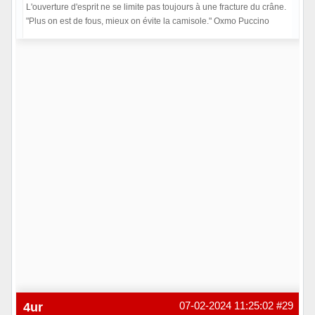
L'ouverture d'esprit ne se limite pas toujours à une fracture du crâne.
"Plus on est de fous, mieux on évite la camisole." Oxmo Puccino
Hors ligne
4ur
07-02-2024 11:25:02
#29