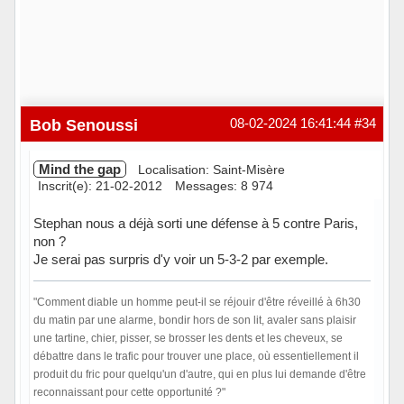
Bob Senoussi
08-02-2024 16:41:44
#34
Mind the gap
Localisation: Saint-Misère
Inscrit(e): 21-02-2012
Messages: 8 974
Stephan nous a déjà sorti une défense à 5 contre Paris,
non ?
Je serai pas surpris d'y voir un 5-3-2 par exemple.
"Comment diable un homme peut-il se réjouir d'être réveillé à 6h30
du matin par une alarme, bondir hors de son lit, avaler sans plaisir
une tartine, chier, pisser, se brosser les dents et les cheveux, se
débattre dans le trafic pour trouver une place, où essentiellement il
produit du fric pour quelqu'un d'autre, qui en plus lui demande d'être
reconnaissant pour cette opportunité ?"