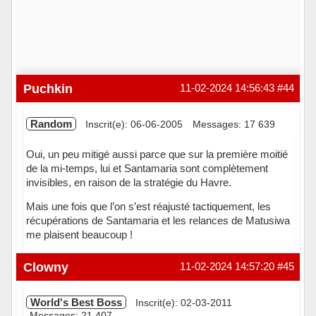
Puchkin
11-02-2024 14:56:43
#44
Random
Inscrit(e): 06-06-2005
Messages: 17 639
Oui, un peu mitigé aussi parce que sur la première moitié
de la mi-temps, lui et Santamaria sont complètement
invisibles, en raison de la stratégie du Havre.
Mais une fois que l’on s’est réajusté tactiquement, les
récupérations de Santamaria et les relances de Matusiwa
me plaisent beaucoup !
Hors ligne
Clowny
11-02-2024 14:57:20
#45
World's Best Boss
Inscrit(e): 02-03-2011
Messages: 21 407