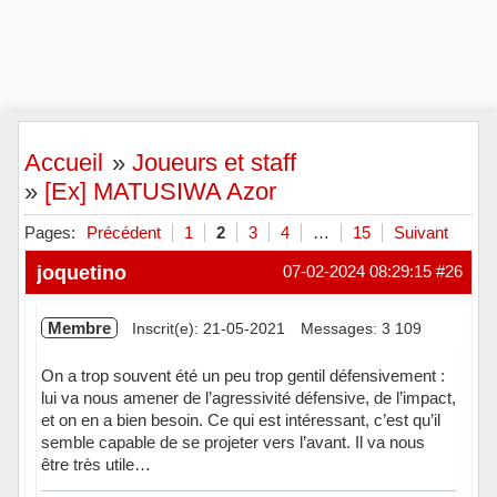
Accueil
»
Joueurs et staff
»
[Ex] MATUSIWA Azor
Pages:
Précédent
1
2
3
4
…
15
Suivant
joquetino
07-02-2024 08:29:15
#26
Membre
Inscrit(e): 21-05-2021
Messages: 3 109
On a trop souvent été un peu trop gentil défensivement :
lui va nous amener de l’agressivité défensive, de l’impact,
et on en a bien besoin. Ce qui est intéressant, c’est qu’il
semble capable de se projeter vers l’avant. Il va nous
être très utile…