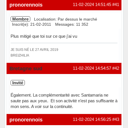
Hors ligne
pronorennois
11-02-2024 14:51:45
#41
Membre
Localisation: Par dessus le marché
Inscrit(e): 21-02-2011
Messages: 11 352
Plus mitigé que toi sur ce que j'ai vu
JE SUIS NÉ LE 27 AVRIL 2019
BREIZHILIA
Hors ligne
Bretagne sud
11-02-2024 14:54:57
#42
Invité
Également. La complémentarité avec Santamaria ne
saute pas aux yeux. Et son activité n’est pas suffisante à
mon sens. A voir sur la continuité.
pronorennois
11-02-2024 14:56:25
#43