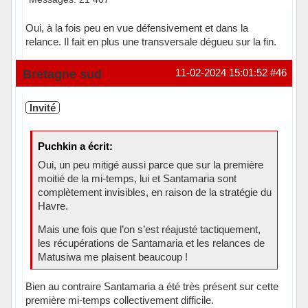
Oui, à la fois peu en vue défensivement et dans la
relance. Il fait en plus une transversale dégueu sur la fin.
En ligne
Bretagne sud
11-02-2024 15:01:52
#46
Invité
Puchkin a écrit:
Oui, un peu mitigé aussi parce que sur la première
moitié de la mi-temps, lui et Santamaria sont
complètement invisibles, en raison de la stratégie du
Havre.
Mais une fois que l’on s’est réajusté tactiquement,
les récupérations de Santamaria et les relances de
Matusiwa me plaisent beaucoup !
Bien au contraire Santamaria a été très présent sur cette
première mi-temps collectivement difficile.