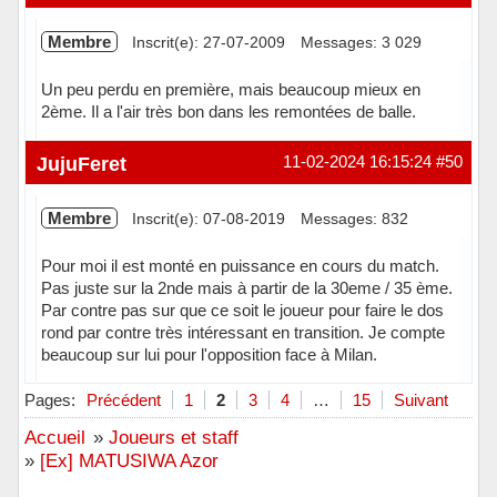
Membre
Inscrit(e): 27-07-2009
Messages: 3 029
Un peu perdu en première, mais beaucoup mieux en
2ème. Il a l'air très bon dans les remontées de balle.
Hors ligne
JujuFeret
11-02-2024 16:15:24
#50
Membre
Inscrit(e): 07-08-2019
Messages: 832
Pour moi il est monté en puissance en cours du match.
Pas juste sur la 2nde mais à partir de la 30eme / 35 ème.
Par contre pas sur que ce soit le joueur pour faire le dos
rond par contre très intéressant en transition. Je compte
beaucoup sur lui pour l'opposition face à Milan.
Hors ligne
Pages:
Précédent
1
2
3
4
…
15
Suivant
Accueil
»
Joueurs et staff
»
[Ex] MATUSIWA Azor