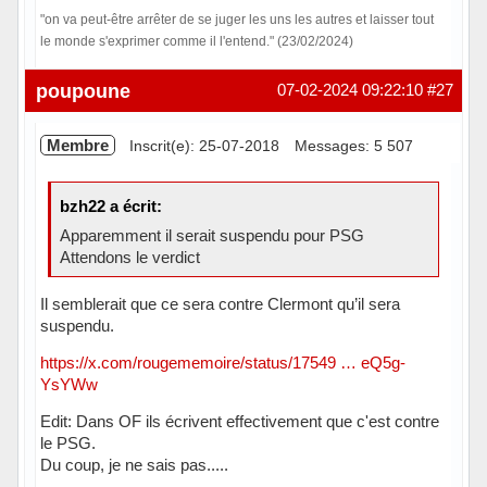
"on va peut-être arrêter de se juger les uns les autres et laisser tout
le monde s'exprimer comme il l'entend." (23/02/2024)
Hors ligne
poupoune
07-02-2024 09:22:10
#27
Membre
Inscrit(e): 25-07-2018
Messages: 5 507
bzh22 a écrit:
Apparemment il serait suspendu pour PSG
Attendons le verdict
Il semblerait que ce sera contre Clermont qu’il sera
suspendu.
https://x.com/rougememoire/status/17549 … eQ5g-
YsYWw
Edit: Dans OF ils écrivent effectivement que c'est contre
le PSG.
Du coup, je ne sais pas.....