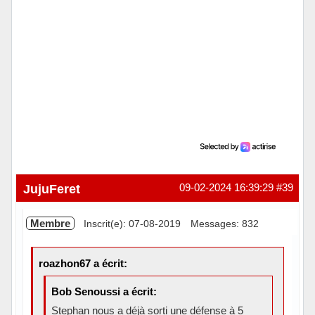
JujuFeret
09-02-2024 16:39:29
#39
Membre
Inscrit(e): 07-08-2019
Messages: 832
roazhon67 a écrit:
Bob Senoussi a écrit:
Stephan nous a déjà sorti une défense à 5