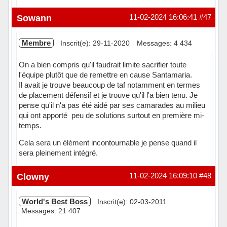
Sowann
11-02-2024 16:06:41
#47
Membre
Inscrit(e): 29-11-2020
Messages: 4 434
On a bien compris qu'il faudrait limite sacrifier toute
l'équipe plutôt que de remettre en cause Santamaria.
Il avait je trouve beaucoup de taf notamment en termes
de placement défensif et je trouve qu'il l'a bien tenu. Je
pense qu'il n'a pas été aidé par ses camarades au milieu
qui ont apporté peu de solutions surtout en première mi-
temps.
Cela sera un élément incontournable je pense quand il
sera pleinement intégré.
Hors ligne
Clowny
11-02-2024 16:09:10
#48
World's Best Boss
Inscrit(e): 02-03-2011
Messages: 21 407