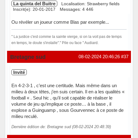
La quinta del Buitre
Localisation: Strawberry fields
Inscrit(e): 20-01-2017
Messages: 4 446
Ou révéler un joueur comme Blas par exemple...
" La justice c'est comme la sainte vierge, si on la voit pas de temps
en temps, le doute s'installe"." Pile ou face " Audiard.
Hors ligne
Bretagne sud
08-02-2024 20:46:26
#37
Invité
En 4-2-3-1 , c’est une certitude. Mais même dans un
milieu à deux têtes, j’en suis certain. Il en a les qualités «
football « . Seul hic , qu’il soit capable de réaliser le
volume de jeu qu’implique ce poste… à la base , il
explose a Guinguamp , sous Gourvennec à ce poste de
milieu reculé.
Dernière édition de: Bretagne sud (08-02-2024 20:48:39)