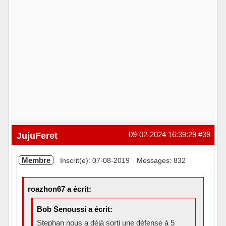
JujuFeret
09-02-2024 16:39:29
#39
Membre
Inscrit(e): 07-08-2019
Messages: 832
roazhon67 a écrit:
Bob Senoussi a écrit:
Stephan nous a déjà sorti une défense à 5