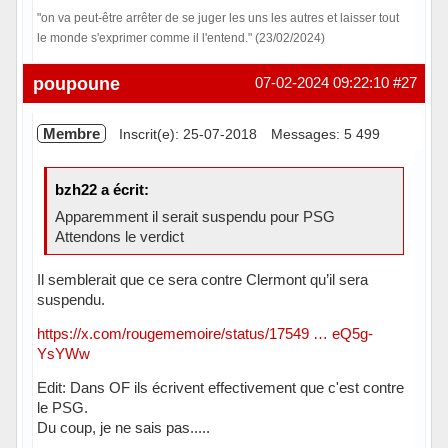
"on va peut-être arrêter de se juger les uns les autres et laisser tout
le monde s'exprimer comme il l'entend." (23/02/2024)
Hors ligne
poupoune
07-02-2024 09:22:10
#27
Membre
Inscrit(e): 25-07-2018
Messages: 5 499
bzh22 a écrit:
Apparemment il serait suspendu pour PSG
Attendons le verdict
Il semblerait que ce sera contre Clermont qu’il sera
suspendu.
https://x.com/rougememoire/status/17549 … eQ5g-
YsYWw
Edit: Dans OF ils écrivent effectivement que c'est contre
le PSG.
Du coup, je ne sais pas.....