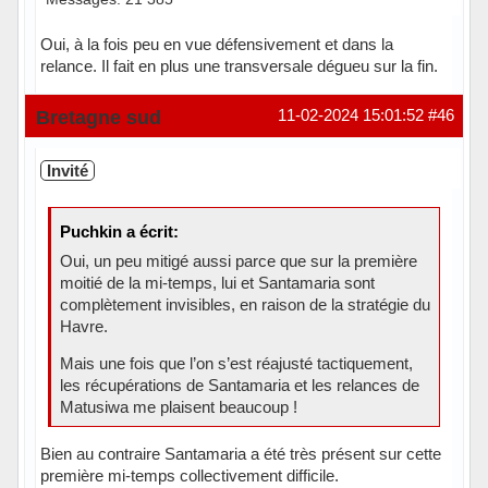
Oui, à la fois peu en vue défensivement et dans la
relance. Il fait en plus une transversale dégueu sur la fin.
Hors ligne
Bretagne sud
11-02-2024 15:01:52
#46
Invité
Puchkin a écrit:
Oui, un peu mitigé aussi parce que sur la première
moitié de la mi-temps, lui et Santamaria sont
complètement invisibles, en raison de la stratégie du
Havre.
Mais une fois que l’on s’est réajusté tactiquement,
les récupérations de Santamaria et les relances de
Matusiwa me plaisent beaucoup !
Bien au contraire Santamaria a été très présent sur cette
première mi-temps collectivement difficile.