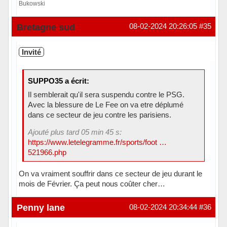
Bukowski
Hors ligne
Bretagne sud
08-02-2024 20:26:05
#35
Invité
SUPPO35 a écrit:
Il semblerait qu'il sera suspendu contre le PSG.
Avec la blessure de Le Fee on va etre déplumé
dans ce secteur de jeu contre les parisiens.
Ajouté plus tard 05 min 45 s:
https://www.letelegramme.fr/sports/foot …
521966.php
On va vraiment souffrir dans ce secteur de jeu durant le
mois de Février. Ça peut nous coûter cher…
Penny lane
08-02-2024 20:34:44
#36