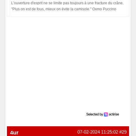
L'ouverture d'esprit ne se limite pas toujours à une fracture du crâne.
"Plus on est de fous, mieux on évite la camisole." Oxmo Puccino
Hors ligne
4ur
07-02-2024 11:25:02
#29