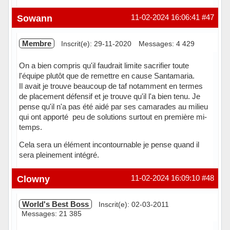
Sowann
11-02-2024 16:06:41
#47
Membre
Inscrit(e): 29-11-2020
Messages: 4 429
On a bien compris qu'il faudrait limite sacrifier toute
l'équipe plutôt que de remettre en cause Santamaria.
Il avait je trouve beaucoup de taf notamment en termes
de placement défensif et je trouve qu'il l'a bien tenu. Je
pense qu'il n'a pas été aidé par ses camarades au milieu
qui ont apporté peu de solutions surtout en première mi-
temps.
Cela sera un élément incontournable je pense quand il
sera pleinement intégré.
Hors ligne
Clowny
11-02-2024 16:09:10
#48
World's Best Boss
Inscrit(e): 02-03-2011
Messages: 21 385