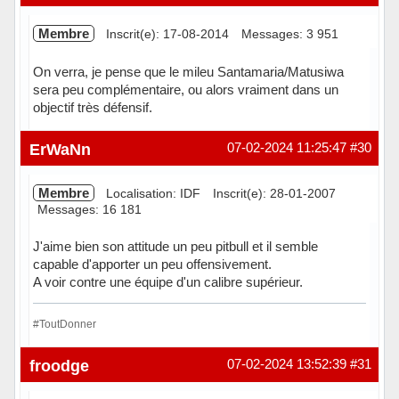
Membre
Inscrit(e): 17-08-2014
Messages: 3 951
On verra, je pense que le mileu Santamaria/Matusiwa
sera peu complémentaire, ou alors vraiment dans un
objectif très défensif.
Hors ligne
ErWaNn
07-02-2024 11:25:47
#30
Membre
Localisation: IDF
Inscrit(e): 28-01-2007
Messages: 16 181
J'aime bien son attitude un peu pitbull et il semble
capable d'apporter un peu offensivement.
A voir contre une équipe d'un calibre supérieur.
#ToutDonner
Hors ligne
froodge
07-02-2024 13:52:39
#31