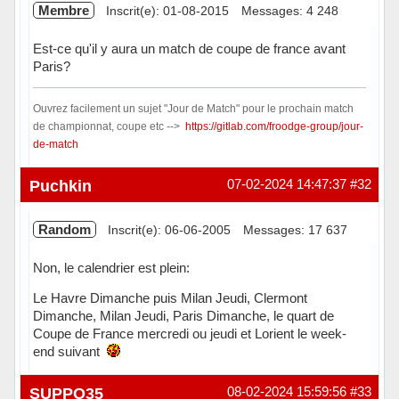
Membre
Inscrit(e): 01-08-2015
Messages: 4 248
Est-ce qu'il y aura un match de coupe de france avant
Paris?
Ouvrez facilement un sujet "Jour de Match" pour le prochain match
de championnat, coupe etc -->
https://gitlab.com/froodge-group/jour-
de-match
Hors ligne
Puchkin
07-02-2024 14:47:37
#32
Random
Inscrit(e): 06-06-2005
Messages: 17 637
Non, le calendrier est plein:
Le Havre Dimanche puis Milan Jeudi, Clermont
Dimanche, Milan Jeudi, Paris Dimanche, le quart de
Coupe de France mercredi ou jeudi et Lorient le week-
end suivant
Hors ligne
SUPPO35
08-02-2024 15:59:56
#33