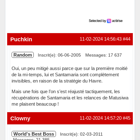
Puchkin
11-02-2024 14:56:43
#44
Random
Inscrit(e): 06-06-2005
Messages: 17 637
Oui, un peu mitigé aussi parce que sur la première moitié
de la mi-temps, lui et Santamaria sont complètement
invisibles, en raison de la stratégie du Havre.
Mais une fois que l’on s’est réajusté tactiquement, les
récupérations de Santamaria et les relances de Matusiwa
me plaisent beaucoup !
Hors ligne
Clowny
11-02-2024 14:57:20
#45
World's Best Boss
Inscrit(e): 02-03-2011
Messages: 21 385