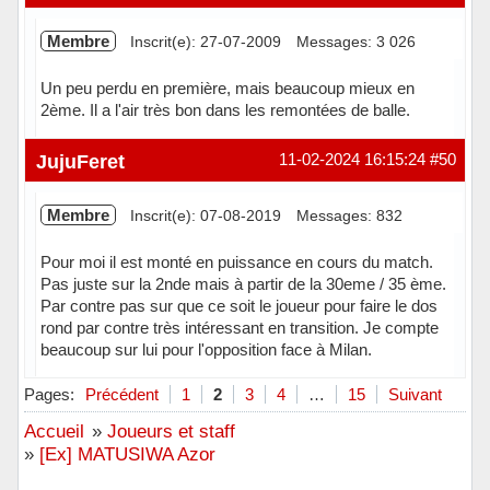
Membre
Inscrit(e): 27-07-2009
Messages: 3 026
Un peu perdu en première, mais beaucoup mieux en
2ème. Il a l'air très bon dans les remontées de balle.
Hors ligne
JujuFeret
11-02-2024 16:15:24
#50
Membre
Inscrit(e): 07-08-2019
Messages: 832
Pour moi il est monté en puissance en cours du match.
Pas juste sur la 2nde mais à partir de la 30eme / 35 ème.
Par contre pas sur que ce soit le joueur pour faire le dos
rond par contre très intéressant en transition. Je compte
beaucoup sur lui pour l'opposition face à Milan.
Hors ligne
Pages:
Précédent
1
2
3
4
…
15
Suivant
Accueil
»
Joueurs et staff
»
[Ex] MATUSIWA Azor