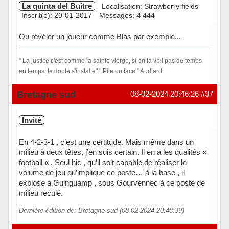
La quinta del Buitre
Localisation: Strawberry fields
Inscrit(e): 20-01-2017
Messages: 4 444
Ou révéler un joueur comme Blas par exemple...
" La justice c'est comme la sainte vierge, si on la voit pas de temps
en temps, le doute s'installe"." Pile ou face " Audiard.
Hors ligne
Bretagne sud
08-02-2024 20:46:26
#37
Invité
En 4-2-3-1 , c’est une certitude. Mais même dans un
milieu à deux têtes, j’en suis certain. Il en a les qualités «
football « . Seul hic , qu’il soit capable de réaliser le
volume de jeu qu’implique ce poste… à la base , il
explose a Guinguamp , sous Gourvennec à ce poste de
milieu reculé.
Dernière édition de: Bretagne sud (08-02-2024 20:48:39)