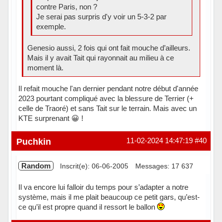
contre Paris, non ?
Je serai pas surpris d'y voir un 5-3-2 par
exemple.
Genesio aussi, 2 fois qui ont fait mouche d’ailleurs.
Mais il y avait Tait qui rayonnait au milieu à ce
moment là.
Il refait mouche l'an dernier pendant notre début d'année
2023 pourtant compliqué avec la blessure de Terrier (+
celle de Traoré) et sans Tait sur le terrain. Mais avec un
KTE surprenant 😀 !
Hors ligne
Puchkin
11-02-2024 14:47:19
#40
Random
Inscrit(e): 06-06-2005
Messages: 17 637
Il va encore lui falloir du temps pour s’adapter a notre
système, mais il me plait beaucoup ce petit gars, qu’est-
ce qu’il est propre quand il ressort le ballon