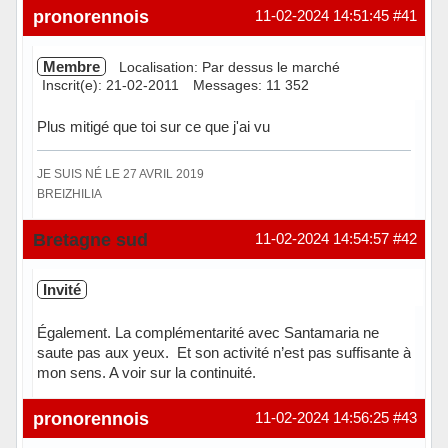
Hors ligne
pronorennois
11-02-2024 14:51:45
#41
Membre
Localisation: Par dessus le marché
Inscrit(e): 21-02-2011
Messages: 11 352
Plus mitigé que toi sur ce que j'ai vu
JE SUIS NÉ LE 27 AVRIL 2019
BREIZHILIA
Hors ligne
Bretagne sud
11-02-2024 14:54:57
#42
Invité
Également. La complémentarité avec Santamaria ne
saute pas aux yeux. Et son activité n’est pas suffisante à
mon sens. A voir sur la continuité.
pronorennois
11-02-2024 14:56:25
#43