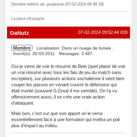
Dernière édition de: poupoune (07-02-2024 09:48:39)
La place d'Espagne
Hors ligne
DaNutz
07-02-2024 09:52:44
#28
Membre
Localisation: Dans un nuage de fumée...
Inscrit(e): 20-03-2011
Messages: 3 487
Oui je viens de voir le résumé de Bein (quel plaisir de voir
un vrai résumé avec tous les fais de jeu du match sans
exception), sur plusieurs actions sochalienne il vient bien
couper les passes en venant couvrir le défenseur qui
était monté (souvent G.Doué il me semble). On l'a vu
offensivement aussi, il se crée une vraie action
d'attaquant.
Mais bon, c'est sur que son apport on le verra
essentiellement face à une formation qui mettra un poil
plus d'impact au milieu.