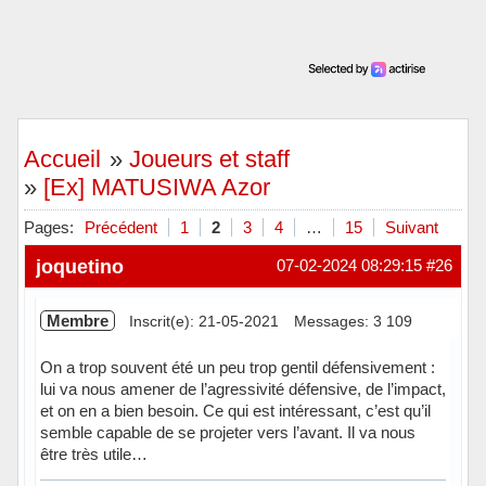
Accueil
»
Joueurs et staff
»
[Ex] MATUSIWA Azor
Pages:
Précédent
1
2
3
4
…
15
Suivant
joquetino
07-02-2024 08:29:15
#26
Membre
Inscrit(e): 21-05-2021
Messages: 3 109
On a trop souvent été un peu trop gentil défensivement :
lui va nous amener de l’agressivité défensive, de l’impact,
et on en a bien besoin. Ce qui est intéressant, c’est qu’il
semble capable de se projeter vers l’avant. Il va nous
être très utile…