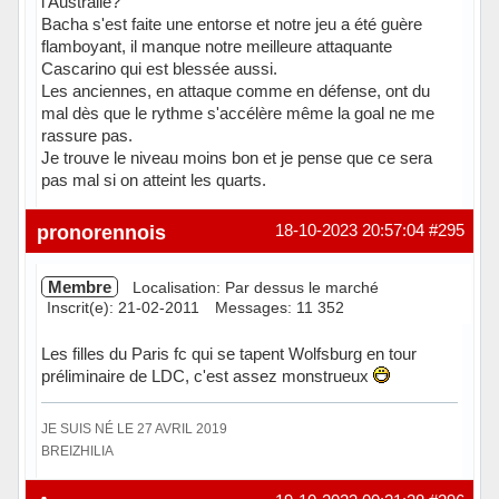
l'Australie?
Bacha s'est faite une entorse et notre jeu a été guère
flamboyant, il manque notre meilleure attaquante
Cascarino qui est blessée aussi.
Les anciennes, en attaque comme en défense, ont du
mal dès que le rythme s'accélère même la goal ne me
rassure pas.
Je trouve le niveau moins bon et je pense que ce sera
pas mal si on atteint les quarts.
Hors ligne
pronorennois
18-10-2023 20:57:04
#295
Membre
Localisation: Par dessus le marché
Inscrit(e): 21-02-2011
Messages: 11 352
Les filles du Paris fc qui se tapent Wolfsburg en tour
préliminaire de LDC, c'est assez monstrueux
JE SUIS NÉ LE 27 AVRIL 2019
BREIZHILIA
Hors ligne