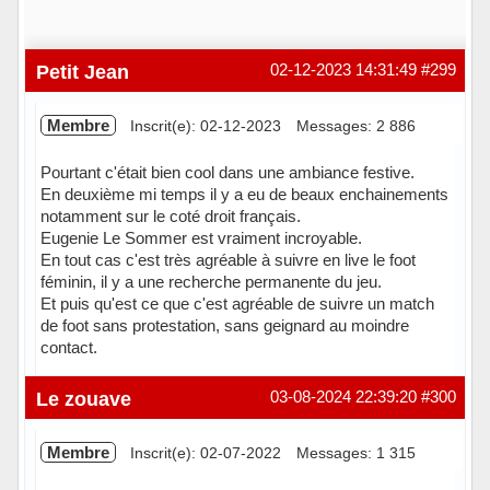
Petit Jean
02-12-2023 14:31:49
#299
Membre
Inscrit(e): 02-12-2023
Messages: 2 886
Pourtant c'était bien cool dans une ambiance festive.
En deuxième mi temps il y a eu de beaux enchainements
notamment sur le coté droit français.
Eugenie Le Sommer est vraiment incroyable.
En tout cas c'est très agréable à suivre en live le foot
féminin, il y a une recherche permanente du jeu.
Et puis qu'est ce que c'est agréable de suivre un match
de foot sans protestation, sans geignard au moindre
contact.
Hors ligne
Le zouave
03-08-2024 22:39:20
#300
Membre
Inscrit(e): 02-07-2022
Messages: 1 315