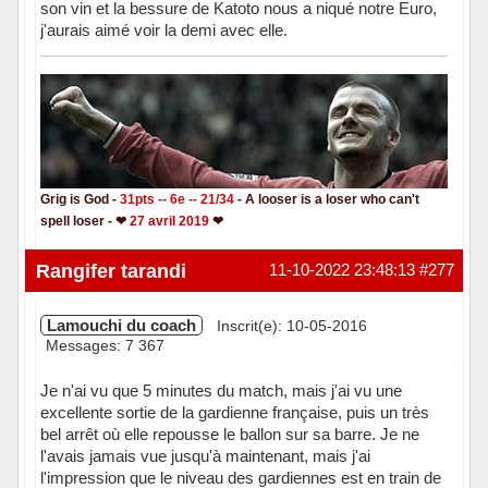
son vin et la bessure de Katoto nous a niqué notre Euro,
j'aurais aimé voir la demi avec elle.
Grig is God -
31pts -- 6e -- 21/34
- A looser is a loser who can't
spell loser - ❤
27 avril 2019
❤
Hors ligne
Rangifer tarandi
11-10-2022 23:48:13
#277
Lamouchi du coach
Inscrit(e): 10-05-2016
Messages: 7 367
Je n'ai vu que 5 minutes du match, mais j'ai vu une
excellente sortie de la gardienne française, puis un très
bel arrêt où elle repousse le ballon sur sa barre. Je ne
l'avais jamais vue jusqu'à maintenant, mais j'ai
l'impression que le niveau des gardiennes est en train de