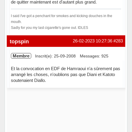
de quitter maintenant est d'autant plus grand.
I said I've got a penchant for smokes and kicking douches in the
mouth.
Sadly for you my last cigarette's gone out. IDLES
Hors ligne
topspin
26-02-2023 10:27:36
#283
Membre
Inscrit(e): 25-09-2008
Messages: 925
Et la convocation en EDF de Hamraoui n'a sûrement pas
arrangé les choses, n'oublions pas que Diani et Katoto
soutenaient Diallo.
Hors ligne