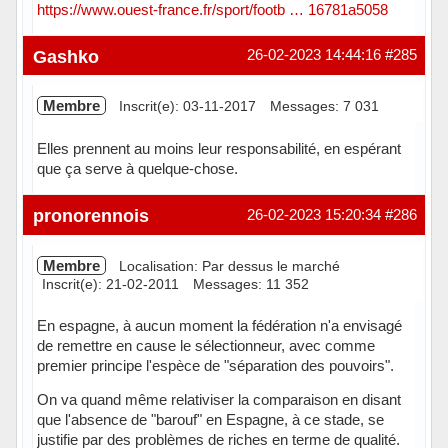
https://www.ouest-france.fr/sport/footb … 16781a5058
Hors ligne
Gashko
26-02-2023 14:44:16
#285
Membre
Inscrit(e): 03-11-2017
Messages: 7 031
Elles prennent au moins leur responsabilité, en espérant
que ça serve à quelque-chose.
Hors ligne
pronorennois
26-02-2023 15:20:34
#286
Membre
Localisation: Par dessus le marché
Inscrit(e): 21-02-2011
Messages: 11 352
En espagne, à aucun moment la fédération n'a envisagé
de remettre en cause le sélectionneur, avec comme
premier principe l'espèce de "séparation des pouvoirs".
On va quand même relativiser la comparaison en disant
que l'absence de "barouf" en Espagne, à ce stade, se
justifie par des problèmes de riches en terme de qualité.