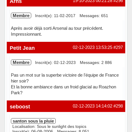
Arns
19-10-2023 00:21:28
#296
Membre
Inscrit(e): 11-02-2017
Messages: 651
Après avoir déjà sorti Arsenal au tour précédent.
Impressionnant.
Hors ligne
Petit Jean
02-12-2023 13:53:25
#297
Membre
Inscrit(e): 02-12-2023
Messages: 2 886
Pas un mot sur la superbe victoire de l'équipe de France
hier soir?
Et la bonne ambiance dans un froid glacial au Roazhon
Park?
Hors ligne
seboost
02-12-2023 14:14:02
#298
santon sous la pluie
Localisation: Sous le sunlight des topics
Inscrit(e): 06-08-2006
Messages: 8 051