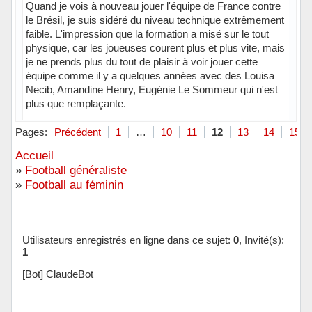
Quand je vois à nouveau jouer l'équipe de France contre
le Brésil, je suis sidéré du niveau technique extrêmement
faible. L'impression que la formation a misé sur le tout
physique, car les joueuses courent plus et plus vite, mais
je ne prends plus du tout de plaisir à voir jouer cette
équipe comme il y a quelques années avec des Louisa
Necib, Amandine Henry, Eugénie Le Sommeur qui n'est
plus que remplaçante.
Hors ligne
Pages:
Précédent
1
…
10
11
12
13
14
15
Accueil
»
Football généraliste
»
Football au féminin
Utilisateurs enregistrés en ligne dans ce sujet:
0
, Invité(s):
1
[Bot] ClaudeBot