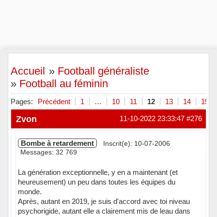
Accueil
»
Football généraliste
»
Football au féminin
Pages:
Précédent
1
…
10
11
12
13
14
15
Zvon
11-10-2022 23:33:47
#276
Bombe à retardement
Inscrit(e): 10-07-2006
Messages: 32 769
La génération exceptionnelle, y en a maintenant (et
heureusement) un peu dans toutes les équipes du
monde.
Après, autant en 2019, je suis d'accord avec toi niveau
psychorigide, autant elle a clairement mis de leau dans