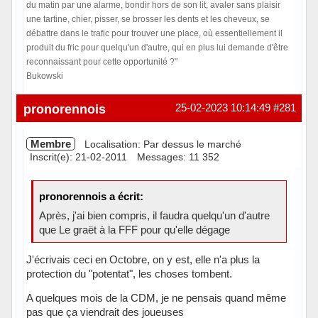
du matin par une alarme, bondir hors de son lit, avaler sans plaisir
une tartine, chier, pisser, se brosser les dents et les cheveux, se
débattre dans le trafic pour trouver une place, où essentiellement il
produit du fric pour quelqu'un d'autre, qui en plus lui demande d'être
reconnaissant pour cette opportunité ?"
Bukowski
Hors ligne
pronorennois
25-02-2023 10:14:49
#281
Membre
Localisation: Par dessus le marché
Inscrit(e): 21-02-2011
Messages: 11 352
pronorennois a écrit:
Après, j'ai bien compris, il faudra quelqu'un d'autre
que Le graët à la FFF pour qu'elle dégage
J'écrivais ceci en Octobre, on y est, elle n'a plus la
protection du "potentat", les choses tombent.
A quelques mois de la CDM, je ne pensais quand même
pas que ça viendrait des joueuses