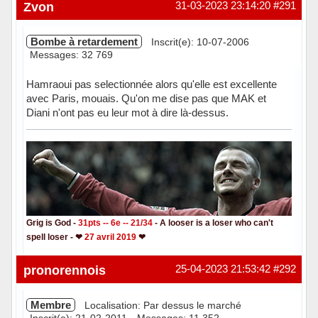
Hors ligne
Zvon
31-03-2023 23:14:20
#291
Bombe à retardement
Inscrit(e): 10-07-2006
Messages: 32 769
Hamraoui pas selectionnée alors qu'elle est excellente
avec Paris, mouais. Qu'on me dise pas que MAK et
Diani n'ont pas eu leur mot à dire là-dessus.
Grig is God -
31pts -- 6e -- 21/34
- A looser is a loser who can't
spell loser - ❤
27 avril 2019
❤
Hors ligne
pronorennois
25-04-2023 21:53:42
#292
Membre
Localisation: Par dessus le marché
Inscrit(e): 21-02-2011
Messages: 11 352