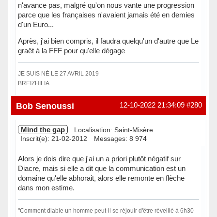
n'avance pas, malgré qu'on nous vante une progression
parce que les françaises n'avaient jamais été en demies
d'un Euro...
Après, j'ai bien compris, il faudra quelqu'un d'autre que Le
graët à la FFF pour qu'elle dégage
JE SUIS NÉ LE 27 AVRIL 2019
BREIZHILIA
Hors ligne
Bob Senoussi
12-10-2022 21:34:09
#280
Mind the gap
Localisation: Saint-Misère
Inscrit(e): 21-02-2012
Messages: 8 974
Alors je dois dire que j'ai un a priori plutôt négatif sur
Diacre, mais si elle a dit que la communication est un
domaine qu'elle abhorait, alors elle remonte en flèche
dans mon estime.
"Comment diable un homme peut-il se réjouir d'être réveillé à 6h30