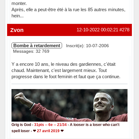
monter.
Après, elle a peut-être été à la rue les 85 autres minutes,
hein...
Hors ligne
Zvon
12-10-2022 00:02:21
#278
Bombe à retardement
Inscrit(e): 10-07-2006
Messages: 32 769
Y a encore 10 ans, le niveau des gardiennes, c'était
chaud. Maintenant, c'est largement mieux. Tout
progresse dans le foot feminin et faut que ça continue.
Grig is God -
31pts -- 6e -- 21/34
- A looser is a loser who can't
spell loser - ❤
27 avril 2019
❤