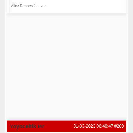
Allez Rennes for ever
Hors ligne
Yoyoceltik Ier
31-03-2023 06:48:47
#289