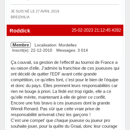
JE SUIS NÉ LE 27 AVRIL 2019
BREIZHILIA
Hors ligne
Roddick
25-02-2023 21:12:45
#282
Membre
Localisation: Mordelles
Inscrit(e): 22-12-2010
Messages: 3 014
Ça couvait, sa gestion de l'effectif au tournoi de France a
eu raison d'elle. J'admire la franchise de ces joueuses qui
ont décidé de quitter l'EDF avant cette grande
compétition, ce qu'elles font, c'est pour le bien de l'équipe
et donc du pays. Elles prennent leurs responsabilités car
rien ne bouge à priori. La fédé est trop rigide, elle a ce
qu'elle mérite, maintenant à elle de gérer ce conflit.
Encore une fois bravo à ces joueuses dont la grande
Wendi Renard. Pas sûr que cette vraie prise de
responsabilité arriverait chez les garçons !
C'est une compet' que chaque joueuse ou joueur pro
souhaite jouer, pour la quête du Graal, donc leur courage