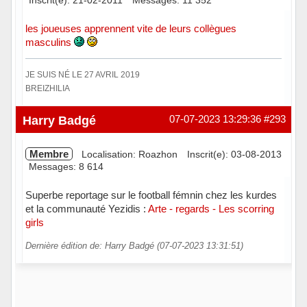
les joueuses apprennent vite de leurs collègues
masculins
JE SUIS NÉ LE 27 AVRIL 2019
BREIZHILIA
Hors ligne
Harry Badgé
07-07-2023 13:29:36
#293
Membre
Localisation: Roazhon
Inscrit(e): 03-08-2013
Messages: 8 614
Superbe reportage sur le football fémnin chez les kurdes
et la communauté Yezidis :
Arte - regards - Les scorring
girls
Dernière édition de: Harry Badgé (07-07-2023 13:31:51)
Hors ligne