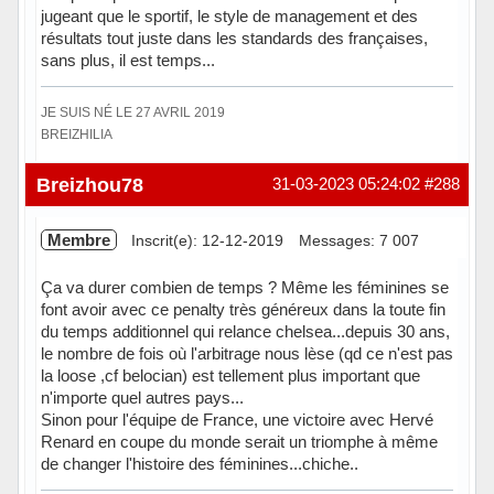
jugeant que le sportif, le style de management et des
résultats tout juste dans les standards des françaises,
sans plus, il est temps...
JE SUIS NÉ LE 27 AVRIL 2019
BREIZHILIA
Hors ligne
Breizhou78
31-03-2023 05:24:02
#288
Membre
Inscrit(e): 12-12-2019
Messages: 7 007
Ça va durer combien de temps ? Même les féminines se
font avoir avec ce penalty très généreux dans la toute fin
du temps additionnel qui relance chelsea...depuis 30 ans,
le nombre de fois où l'arbitrage nous lèse (qd ce n'est pas
la loose ,cf belocian) est tellement plus important que
n'importe quel autres pays...
Sinon pour l'équipe de France, une victoire avec Hervé
Renard en coupe du monde serait un triomphe à même
de changer l'histoire des féminines...chiche..