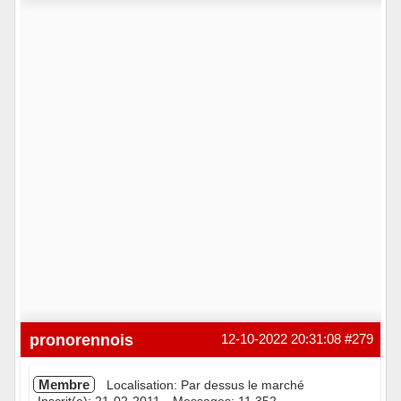
Hors ligne
pronorennois
12-10-2022 20:31:08
#279
Membre
Localisation: Par dessus le marché
Inscrit(e): 21-02-2011
Messages: 11 352