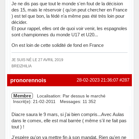
Je ne dis pas que tout le monde s'en fout de la décision
des 15, mais le réservoir ( qu'on peut chercher en France
) est tel que bon, la fédé n'a même pas été très loin pour
décider.
Et pour rappel, elles ont de quoi voir venir, les espagnoles
sont championnes du monde U17 et U20...
On est loin de cette solidité de fond en France
JE SUIS NÉ LE 27 AVRIL 2019
BREIZHILIA
Hors ligne
pronorennois
28-02-2023 21:36:07
#287
Membre
Localisation: Par dessus le marché
Inscrit(e): 21-02-2011
Messages: 11 352
Diacre saura le 9 mars, si j'ai bien compris...Avec Aulas
dans le comex, elle est mal barrée ( même s'il ne fait pas
tout ) !
J'espère qu'on va mettre fin à son mandat. Rien qu'en ne