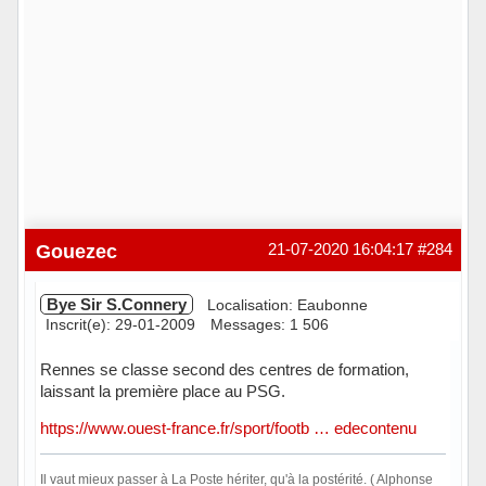
Gouezec
21-07-2020 16:04:17
#284
Bye Sir S.Connery
Localisation: Eaubonne
Inscrit(e): 29-01-2009
Messages: 1 506
Rennes se classe second des centres de formation,
laissant la première place au PSG.
https://www.ouest-france.fr/sport/footb … edecontenu
Il vaut mieux passer à La Poste hériter, qu'à la postérité. ( Alphonse