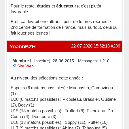
Pour le reste,
études
et
éducateurs
, c'est plutôt
favorable.
Bref, ça devrait être attractif pour de futures recrues >
2nd centre de formation de France, mais surtout, celui qui
fait jouer ses jeunes !
Hors ligne
YoannBZH
22-07-2020 15:52:18
#286
Membre
Inscrit(e): 28-06-2015
Messages: 1 210
Site Web
Au niveau des sélections cette année :
Espoirs (6 matchs possibles) : Maouassa, Camavinga
(1)
U20 (6 matchs possibles) : Picouleau, Brassier, Guitane
(2), Boey (1)
U19 (13 matchs possibles) : Truffert (8), Picouleau, Da
Cunha (4), Doucouré (3)
U18 (13 matchs possibles) : Soppy (11), Rutter (10)
U17 (9 matchs possibles) : Abline (7), Tchaouna (5),