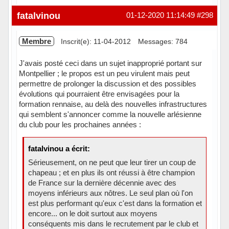
Hors ligne
fatalvinou
01-12-2020 11:14:49
#298
Membre
Inscrit(e): 11-04-2012
Messages: 784
J'avais posté ceci dans un sujet inapproprié portant sur
Montpellier ; le propos est un peu virulent mais peut
permettre de prolonger la discussion et des possibles
évolutions qui pourraient être envisagées pour la
formation rennaise, au delà des nouvelles infrastructures
qui semblent s'annoncer comme la nouvelle arlésienne
du club pour les prochaines années :
fatalvinou a écrit:
Sérieusement, on ne peut que leur tirer un coup de
chapeau ; et en plus ils ont réussi à être champion
de France sur la dernière décennie avec des
moyens inférieurs aux nôtres. Le seul plan où l'on
est plus performant qu'eux c'est dans la formation et
encore... on le doit surtout aux moyens
conséquents mis dans le recrutement par le club et