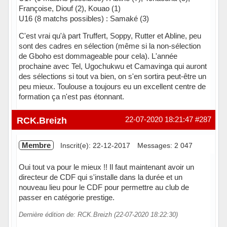
Françoise, Diouf (2), Kouao (1)
U16 (8 matchs possibles) : Samaké (3)
C'est vrai qu'à part Truffert, Soppy, Rutter et Abline, peu
sont des cadres en sélection (même si la non-sélection
de Gboho est dommageable pour cela). L'année
prochaine avec Tel, Ugochukwu et Camavinga qui auront
des sélections si tout va bien, on s'en sortira peut-être un
peu mieux. Toulouse a toujours eu un excellent centre de
formation ça n'est pas étonnant.
Hors ligne
RCK.Breizh
22-07-2020 18:21:47
#287
Membre
Inscrit(e): 22-12-2017
Messages: 2 047
Oui tout va pour le mieux !! Il faut maintenant avoir un
directeur de CDF qui s'installe dans la durée et un
nouveau lieu pour le CDF pour permettre au club de
passer en catégorie prestige.
Dernière édition de: RCK.Breizh (22-07-2020 18:22:30)