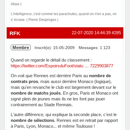
Allais )
L'intelligence, c'est comme les parachutes, quand on n'en a pas, on
s' écrase. ( Pierre Desproges )
Hors ligne
RFK
22-07-2020 14:44:39
#285
Membre
Inscrit(e): 15-05-2009
Messages: 1 123
Quand on regarde le détail du classement :
https://twitter.com/EspoirsduFoot/statu … 7229903877
On voit que Rennes est derrière Paris au
nombre de
contrats pros
, mais aussi derrière Monaco (logique),
mais qu'en revanche le club est largement devant sur le
nombre de matchs joués
. En gros, Paris et Monaco ont
signé plein de jeunes mais ils ne les font pas jouer
contrairement au Stade Rennais.
L'autre différence, qui explique la seconde place, c'est le
nombre de sélections
. Rennes est en retrait par rapport
à Paris, Lyon, Monaco... et même Toulouse !