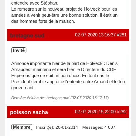
entendre avec Stéphan.
Le remettre sur le nouveau projet de Holveck pour les
années à venir peut-être une bonne solution. Il était un
des hommes forts de la maison.
Hors ligne
bretagne sud
02-07-2020 13:16:37
#281
Invité
Annonce importante hier de la part de Holveck : Denis
Arnaudest maintenu et sera bien le Directeur du CDF.
Esperons que ce soit un bon choix. En tout cas le
President semble apprécié l'entente entre Arnaud et le trio
gouvernant.
Dernière édition de: bretagne sud (02-07-2020 13:17:17)
poisson sacha
02-07-2020 15:22:00
#282
Membre
Inscrit(e): 20-01-2014
Messages: 4 087