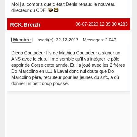
Moi j ai compris que c était Denis renaud le nouveau
directeur du CDF
Hors ligne
RCK.Breizh
06-07-2020 12:39:30
#283
Membre
Inscrit(e): 22-12-2017
Messages: 2 047
Diego Coutadeur fils de Mathieu Coutadeur a signer un
ANS avec le club. Il me semble qu'il va intégrer le pôle
espoir de Corse cette année. Et il a joué avec les 2 frères
Do Marcolino en u11 à Laval donc nul doute que Do
Marcolino père, recruteur pour les jeunes du srfc, a dû
donner un petit coup pousse.
Hors ligne