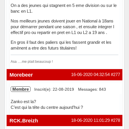
On a des jeunes qui stagnent en 5 eme division ou sur le
banc en L1.
Nos meilleurs jeunes doivent jouer en National à 18ans
pour démarrer pendant une saison , et ensuite integrer l
effectif pro ou repartir en pret en L1 ou L2 a 19 ans .
En gros il faut des paliers qui les fassent grandir et les
amènent a etre des futurs titulaires!
Asa .....me plait beaucoup !
Hors ligne
Morebeer
16-06-2020 04:32:54
#277
Membre
Inscrit(e): 22-08-2019
Messages: 843
Zanko est la?
C’est qui la tête du centre aujourd’hui ?
Hors ligne
RCK.Breizh
18-06-2020 11:01:29
#278