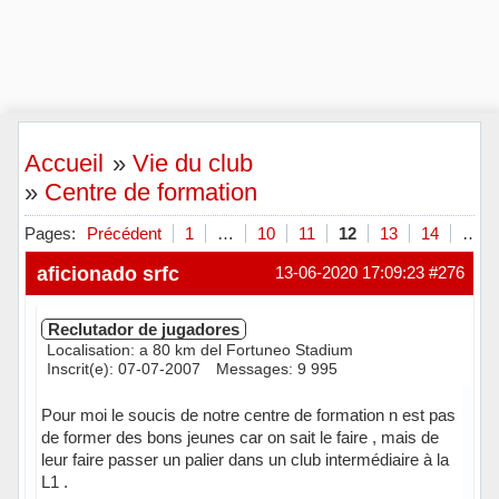
Accueil
»
Vie du club
»
Centre de formation
Pages:
Précédent
1
…
10
11
12
13
14
…
aficionado srfc
13-06-2020 17:09:23
#276
Reclutador de jugadores
Localisation: a 80 km del Fortuneo Stadium
Inscrit(e): 07-07-2007
Messages: 9 995
Pour moi le soucis de notre centre de formation n est pas
de former des bons jeunes car on sait le faire , mais de
leur faire passer un palier dans un club intermédiaire à la
L1 .