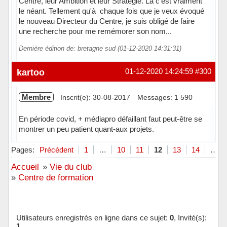
Centre, leur Ambition et leur Strategie. Là c'est vraiment
le néant. Tellement qu'à chaque fois que je veux évoqué
le nouveau Directeur du Centre, je suis obligé de faire
une recherche pour me remémorer son nom...
Dernière édition de: bretagne sud (01-12-2020 14:31:31)
kartoo
01-12-2020 14:24:59
#300
Membre
Inscrit(e): 30-08-2017
Messages: 1 590
En période covid, + médiapro défaillant faut peut-être se
montrer un peu patient quant-aux projets.
Hors ligne
Pages:
Précédent
1
…
10
11
12
13
14
…
Accueil
»
Vie du club
»
Centre de formation
Utilisateurs enregistrés en ligne dans ce sujet:
0
, Invité(s):
1