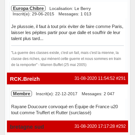
Europa Chibre
Localisation: Le Berry
Inscrit(e): 29-06-2015
Messages: 1 013
Je plussoie, il faut à tout prix éviter de faire comme Paris,
laisser les pépites partir pour que dalle et souffrir de leur
talent plus tard...
"La guerre des classes existe, c'est un fait, mais c'est la mienne, la
classe des riches, qui mènent cette guerre et nous sommes en train
de la remporter" - Warren Buffet (25 mai 2005)
Hors ligne
RCK.Breizh
31-08-2020 11:54:52
#291
Membre
Inscrit(e): 22-12-2017
Messages: 2 047
Rayane Doucoure convoqué en Équipe de France u20
tout comme Truffert et Rutter (surclassé)
Hors ligne
bretagne sud
31-08-2020 17:17:28
#292