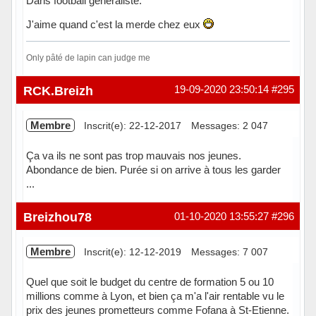
Dans football généraliste.
J'aime quand c'est la merde chez eux
Only pâté de lapin can judge me
Hors ligne
RCK.Breizh
19-09-2020 23:50:14
#295
Membre
Inscrit(e): 22-12-2017
Messages: 2 047
Ça va ils ne sont pas trop mauvais nos jeunes.
Abondance de bien. Purée si on arrive à tous les garder
...
Hors ligne
Breizhou78
01-10-2020 13:55:27
#296
Membre
Inscrit(e): 12-12-2019
Messages: 7 007
Quel que soit le budget du centre de formation 5 ou 10
millions comme à Lyon, et bien ça m'a l'air rentable vu le
prix des jeunes prometteurs comme Fofana à St-Etienne.