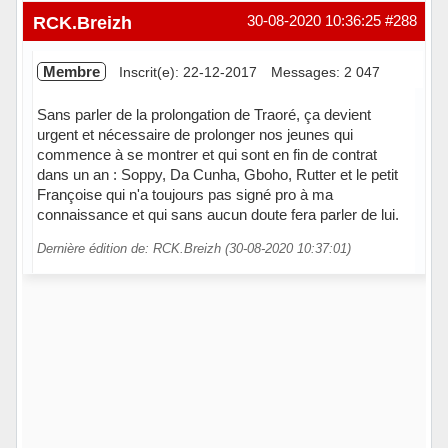
Hors ligne
RCK.Breizh
30-08-2020 10:36:25
#288
Membre
Inscrit(e): 22-12-2017
Messages: 2 047
Sans parler de la prolongation de Traoré, ça devient
urgent et nécessaire de prolonger nos jeunes qui
commence à se montrer et qui sont en fin de contrat
dans un an : Soppy, Da Cunha, Gboho, Rutter et le petit
Françoise qui n'a toujours pas signé pro à ma
connaissance et qui sans aucun doute fera parler de lui.
Dernière édition de: RCK.Breizh (30-08-2020 10:37:01)
Hors ligne