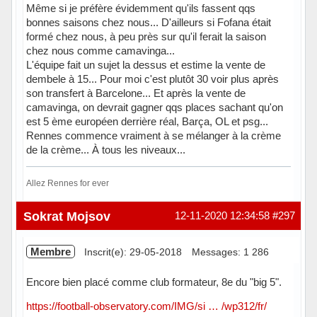
Même si je préfère évidemment qu'ils fassent qqs
bonnes saisons chez nous... D'ailleurs si Fofana était
formé chez nous, à peu près sur qu'il ferait la saison
chez nous comme camavinga...
L'équipe fait un sujet la dessus et estime la vente de
dembele à 15... Pour moi c'est plutôt 30 voir plus après
son transfert à Barcelone... Et après la vente de
camavinga, on devrait gagner qqs places sachant qu'on
est 5 ème européen derrière réal, Barça, OL et psg...
Rennes commence vraiment à se mélanger à la crème
de la crème... À tous les niveaux...
Allez Rennes for ever
Hors ligne
Sokrat Mojsov
12-11-2020 12:34:58
#297
Membre
Inscrit(e): 29-05-2018
Messages: 1 286
Encore bien placé comme club formateur, 8e du "big 5".
https://football-observatory.com/IMG/si … /wp312/fr/