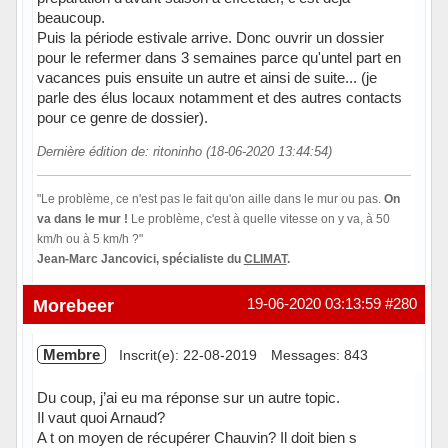
beaucoup.
Puis la période estivale arrive. Donc ouvrir un dossier
pour le refermer dans 3 semaines parce qu'untel part en
vacances puis ensuite un autre et ainsi de suite... (je
parle des élus locaux notamment et des autres contacts
pour ce genre de dossier).
Dernière édition de: ritoninho (18-06-2020 13:44:54)
"Le problème, ce n'est pas le fait qu'on aille dans le mur ou pas.
On
va dans le mur !
Le problème, c'est à quelle vitesse on y va, à 50
km/h ou à 5 km/h ?"
Jean-Marc Jancovici, spécialiste du
CLIMAT
.
Hors ligne
Morebeer
19-06-2020 03:13:59
#280
Membre
Inscrit(e): 22-08-2019
Messages: 843
Du coup, j’ai eu ma réponse sur un autre topic.
Il vaut quoi Arnaud?
A t on moyen de récupérer Chauvin? Il doit bien s