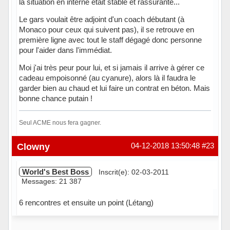
la situation en interne était stable et rassurante...
Le gars voulait être adjoint d'un coach débutant (à
Monaco pour ceux qui suivent pas), il se retrouve en
première ligne avec tout le staff dégagé donc personne
pour l'aider dans l'immédiat.
Moi j'ai très peur pour lui, et si jamais il arrive à gérer ce
cadeau empoisonné (au cyanure), alors là il faudra le
garder bien au chaud et lui faire un contrat en béton. Mais
bonne chance putain !
Seul ACME nous fera gagner.
Hors ligne
Clowny
04-12-2018 13:50:48
#23
World's Best Boss
Inscrit(e): 02-03-2011
Messages: 21 387
6 rencontres et ensuite un point (Létang)
Hors ligne