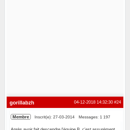
gorillabzh
04-12-2018 14:32:30
#24
Membre
Inscrit(e): 27-03-2014
Messages: 1 197
Après avoir fait descendre l'équipe B c'est assurément