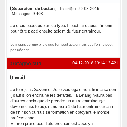
Séparateur de baston
Inscrit(e): 20-08-2015
Messages: 9 403
Je crois beaucoup en ce type. Il peut faire aussi l'intérim
pour être placé ensuite adjoint du futur entraineur.
Le mépris est une pilule que l'on peut avaler mais que l'on ne peut
pas mâcher...
Hors ligne
bretagne sud
04-12-2018 13:14:12
#21
Invité
Je te rejoins Severino. Je le vois également finir la saison
( sauf si on enchaîne les défaites...là Letang n-aura pas
d'autres choix que de prendre un autre entraineur)et
devenir ensuite adjoint numéro 1 du futur entraîneur afin
de finir son cursus se formation en cotoyant le monde
professionnel.
Et mon prono pour l'été prochain est Jocelyn