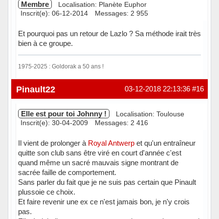
Membre
Localisation: Planète Euphor
Inscrit(e): 06-12-2014
Messages: 2 955
Et pourquoi pas un retour de Lazlo ? Sa méthode irait très
bien à ce groupe.
1975-2025 : Goldorak a 50 ans !
Hors ligne
Pinault22
03-12-2018 22:13:36
#16
Elle est pour toi Johnny !
Localisation: Toulouse
Inscrit(e): 30-04-2009
Messages: 2 416
Il vient de prolonger à
Royal Antwerp
et qu'un entraîneur
quitte son club sans être viré en court d'année c'est
quand même un sacré mauvais signe montrant de
sacrée faille de comportement.
Sans parler du fait que je ne suis pas certain que Pinault
plussoie ce choix.
Et faire revenir une ex ce n'est jamais bon, je n'y crois
pas.