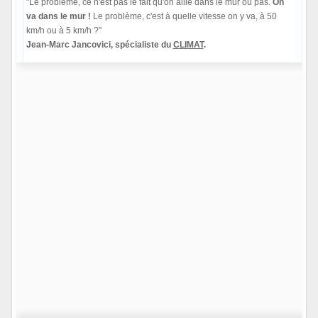
"Le problème, ce n'est pas le fait qu'on aille dans le mur ou pas.
On
va dans le mur !
Le problème, c'est à quelle vitesse on y va, à 50
km/h ou à 5 km/h ?"
Jean-Marc Jancovici, spécialiste du
CLIMAT
.
Hors ligne