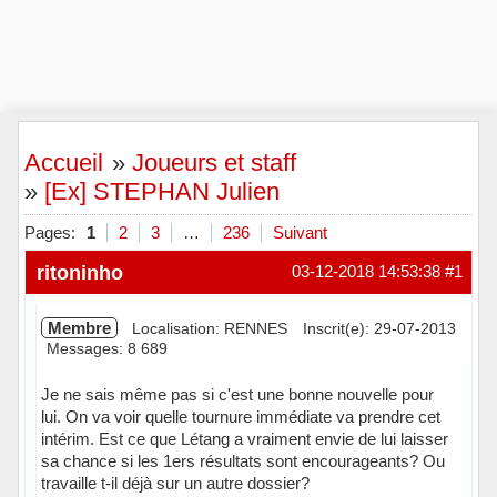
Accueil
»
Joueurs et staff
»
[Ex] STEPHAN Julien
Pages:
1
2
3
…
236
Suivant
ritoninho
03-12-2018 14:53:38
#1
Membre
Localisation: RENNES
Inscrit(e): 29-07-2013
Messages: 8 689
Je ne sais même pas si c'est une bonne nouvelle pour
lui. On va voir quelle tournure immédiate va prendre cet
intérim. Est ce que Létang a vraiment envie de lui laisser
sa chance si les 1ers résultats sont encourageants? Ou
travaille t-il déjà sur un autre dossier?