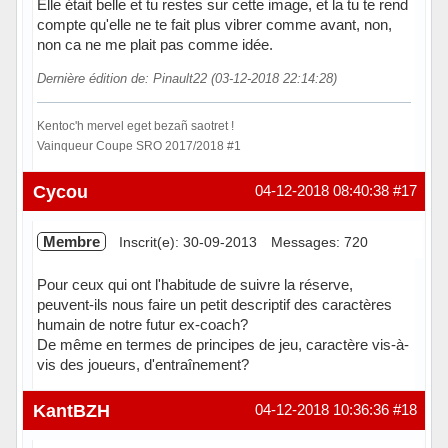
Elle était belle et tu restes sur cette image, et la tu te rend
compte qu'elle ne te fait plus vibrer comme avant, non,
non ca ne me plait pas comme idée.
Dernière édition de: Pinault22 (03-12-2018 22:14:28)
Kentoc'h mervel eget bezañ saotret !
Vainqueur Coupe SRO 2017/2018 #1
Hors ligne
Cycou
04-12-2018 08:40:38
#17
Membre
Inscrit(e): 30-09-2013
Messages: 720
Pour ceux qui ont l'habitude de suivre la réserve,
peuvent-ils nous faire un petit descriptif des caractères
humain de notre futur ex-coach?
De même en termes de principes de jeu, caractère vis-à-
vis des joueurs, d'entraînement?
Hors ligne
KantBZH
04-12-2018 10:36:36
#18