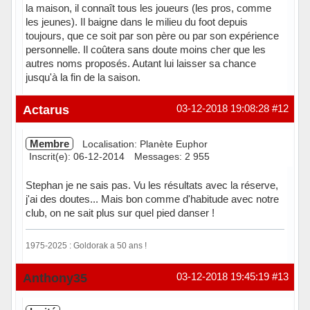
la maison, il connaît tous les joueurs (les pros, comme
les jeunes). Il baigne dans le milieu du foot depuis
toujours, que ce soit par son père ou par son expérience
personnelle. Il coûtera sans doute moins cher que les
autres noms proposés. Autant lui laisser sa chance
jusqu'à la fin de la saison.
Hors ligne
Actarus
03-12-2018 19:08:28
#12
Membre
Localisation: Planète Euphor
Inscrit(e): 06-12-2014
Messages: 2 955
Stephan je ne sais pas. Vu les résultats avec la réserve,
j'ai des doutes... Mais bon comme d'habitude avec notre
club, on ne sait plus sur quel pied danser !
1975-2025 : Goldorak a 50 ans !
Hors ligne
Anthony35
03-12-2018 19:45:19
#13