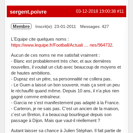
Hors ligne
sergent.poivre
03-12-2018 19:00:38
#11
Membre
Inscrit(e): 23-01-2011
Messages: 427
L'Equipe cite quelques noms :
https://www.lequipe.fr/Football/Actuali … nes/964732
.
Aucun de ces noms ne me satisfait vraiment :
- Blanc est probablement très cher, et aux dernières
nouvelles, il voulait un club avec beaucoup de moyens et
de hautes ambitions.
- Dupraz est un pitre, sa personnalité ne collera pas.
- Le Guen a laissé un bon souvenir, mais ça sent un peu
le réchauffé quand même. Depuis 10 ans, il n'a plus rien
gagné comme entraîneur.
- Garcia ne s'est manifestement pas adapté à la France.
- Carteron, je ne sais pas. C'est un ancien de la maison,
c'est un Breton, il a beaucoup bourlingué depuis son
passage à Dijon. Mais que vaut-il réellement ?
Autant laisser sa chance à Julien Stéphan. Il fait partie de