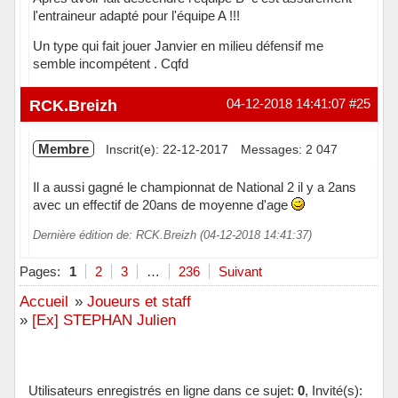
l'entraineur adapté pour l'équipe A !!!
Un type qui fait jouer Janvier en milieu défensif me
semble incompétent . Cqfd
Hors ligne
RCK.Breizh
04-12-2018 14:41:07
#25
Membre
Inscrit(e): 22-12-2017
Messages: 2 047
Il a aussi gagné le championnat de National 2 il y a 2ans
avec un effectif de 20ans de moyenne d'age
Dernière édition de: RCK.Breizh (04-12-2018 14:41:37)
Hors ligne
Pages:
1
2
3
…
236
Suivant
Accueil
»
Joueurs et staff
»
[Ex] STEPHAN Julien
Utilisateurs enregistrés en ligne dans ce sujet:
0
, Invité(s):