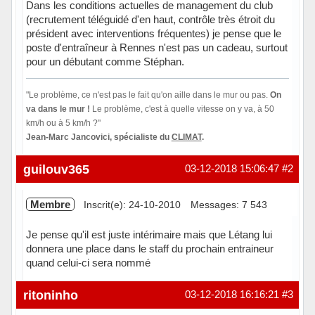
Dans les conditions actuelles de management du club
(recrutement téléguidé d'en haut, contrôle très étroit du
président avec interventions fréquentes) je pense que le
poste d'entraîneur à Rennes n'est pas un cadeau, surtout
pour un débutant comme Stéphan.
"Le problème, ce n'est pas le fait qu'on aille dans le mur ou pas.
On
va dans le mur !
Le problème, c'est à quelle vitesse on y va, à 50
km/h ou à 5 km/h ?"
Jean-Marc Jancovici, spécialiste du
CLIMAT
.
Hors ligne
guilouv365
03-12-2018 15:06:47
#2
Membre
Inscrit(e): 24-10-2010
Messages: 7 543
Je pense qu'il est juste intérimaire mais que Létang lui
donnera une place dans le staff du prochain entraineur
quand celui-ci sera nommé
Hors ligne
ritoninho
03-12-2018 16:16:21
#3