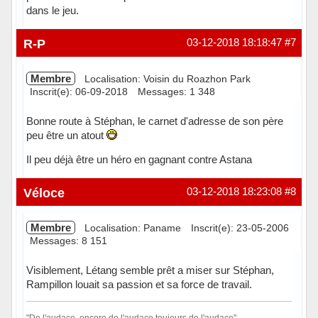
dans le jeu.
Hors ligne
R-P
03-12-2018 18:18:47
#7
Membre
Localisation: Voisin du Roazhon Park
Inscrit(e): 06-09-2018
Messages: 1 348
Bonne route à Stéphan, le carnet d'adresse de son père
peu être un atout
Il peu déjà être un héro en gagnant contre Astana
Hors ligne
Véloce
03-12-2018 18:23:08
#8
Membre
Localisation: Paname
Inscrit(e): 23-05-2006
Messages: 8 151
Visiblement, Létang semble prêt a miser sur Stéphan,
Rampillon louait sa passion et sa force de travail.
"De l'audace, encore de l'audace,toujours de l'audace"