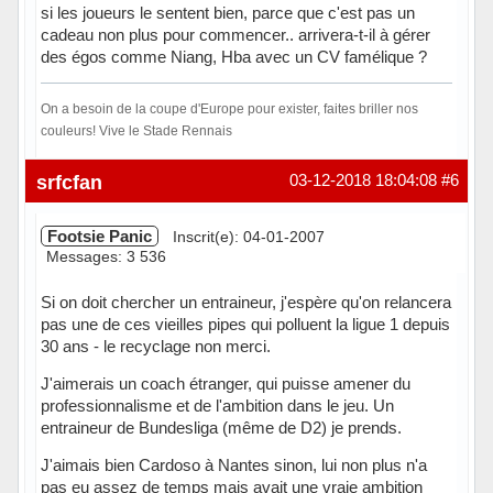
si les joueurs le sentent bien, parce que c'est pas un
cadeau non plus pour commencer.. arrivera-t-il à gérer
des égos comme Niang, Hba avec un CV famélique ?
On a besoin de la coupe d'Europe pour exister, faites briller nos
couleurs! Vive le Stade Rennais
Hors ligne
srfcfan
03-12-2018 18:04:08
#6
Footsie Panic
Inscrit(e): 04-01-2007
Messages: 3 536
Si on doit chercher un entraineur, j'espère qu'on relancera
pas une de ces vieilles pipes qui polluent la ligue 1 depuis
30 ans - le recyclage non merci.
J'aimerais un coach étranger, qui puisse amener du
professionnalisme et de l'ambition dans le jeu. Un
entraineur de Bundesliga (même de D2) je prends.
J'aimais bien Cardoso à Nantes sinon, lui non plus n'a
pas eu assez de temps mais avait une vraie ambition