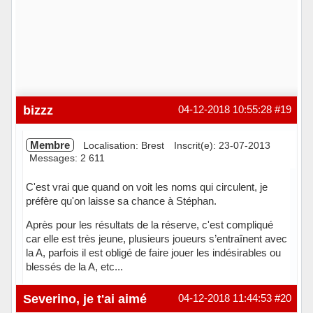
bizzz
04-12-2018 10:55:28
#19
Membre
Localisation: Brest
Inscrit(e): 23-07-2013
Messages: 2 611
C'est vrai que quand on voit les noms qui circulent, je
préfère qu'on laisse sa chance à Stéphan.
Après pour les résultats de la réserve, c'est compliqué
car elle est très jeune, plusieurs joueurs s’entraînent avec
la A, parfois il est obligé de faire jouer les indésirables ou
blessés de la A, etc...
Hors ligne
Severino, je t'ai aimé
04-12-2018 11:44:53
#20