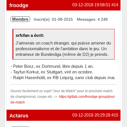
froodge
03-12-2018 19:58:51
#14
Membre
Inscrit(e): 01-08-2015
Messages: 4 248
srfcfan a écrit:
J'aimerais un coach étranger, qui puisse amener du
professionnalisme et de l'ambition dans le jeu. Un
entraineur de Bundesliga (même de D2) je prends.
- Peter Bosz, ex Dortmund, libre depuis 1 an.
- Tayfun Korkut, ex Stuttgart, viré en octobre.
- Ralph Hasenhüttl, ex RB Leipzig, sans club depuis mai.
Ouvrez facilement un sujet "Jour de Match" pour le prochain match
de championnat, coupe etc -->
https://gitlab.com/froodge-group/jour-
de-match
Hors ligne
Actarus
03-12-2018 20:29:28
#15