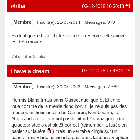
PhilM
03-12-2018 16:30:13
#4
Membre
Inscrit(e): 21-05-2014
Messages: 979
Surtout que le bilan chiffré sec de la réserve cette année
est très moyen.
Votez Julien Stephan!
Hors ligne
i have a dream
03-12-2018 17:49:21
#5
Membre
Inscrit(e): 30-08-2006
Messages: 7 680
Hormis Blanc (mais sans Gasset quoi que St Etienne
joue comme de la merde donc bon..) , je ne suis pas des
masses enthousiastes des Carteron, Kombouaré, Le
Guen and co... et surtout pas le pitbull Dupraz qui en tant
qu'acteur studio est plutôt correct (remember la fusée en
papier sur la tête
) mais un véritable cinglé sur un
banc.. mais Blanc ne viendra pas, donc laissons Stéphan