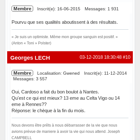
Membre
Inscrit(e): 16-06-2015
Messages: 1 931
Pourvu que ses qualités aboutissent à des résultats.
« Je suis un optimiste. Même mon groupe sanguin est positif. »
(Anton « Toni » Polster)
Hors ligne
Georges LECH
03-12-2018 18:30:48
#10
Membre
Localisation: Gwened
Inscrit(e): 11-12-2014
Messages: 3 557
Oui, Cardoso a fait du bon boulot à Nantes.
Qu'est ce qui est mieux? 13 eme au Celta Vigo ou 14
eme à Rennes??
Réponse: le chèque à la fin du mois.
Nous devons être prêts à nous débarrasser de la vie que nous
avions prévue de maniere à avoir la vie qui nous attend. Joseph
CAMPBELL