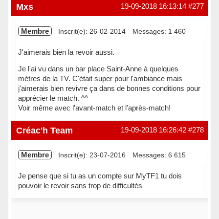
Hors ligne
Mxs
19-09-2018 16:13:14
#277
Membre
Inscrit(e): 26-02-2014
Messages: 1 460
J'aimerais bien la revoir aussi.
Je l'ai vu dans un bar place Saint-Anne à quelques
mètres de la TV. C'était super pour l'ambiance mais
j'aimerais bien revivre ça dans de bonnes conditions pour
apprécier le match. ^^
Voir même avec l'avant-match et l'après-match!
Hors ligne
Créac'h Team
19-09-2018 16:26:42
#278
Membre
Inscrit(e): 23-07-2016
Messages: 6 615
Je pense que si tu as un compte sur MyTF1 tu dois
pouvoir le revoir sans trop de difficultés
Hors ligne