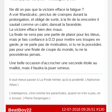
Ne dit on pas que la victoire efface la fatigue ?
A voir Mandzukic, perclus de crampes durant la
prolongation, et obligé de sortir, à la fin de la rencontre il
sautait comme un cabri, dansait la farandole.
La victoire efface bien des maux.
La finale ne sera pas une partie de plaisir pour les bleus,
mais je fais confiance à D.D pour mettre ses troupes en
garde, je ne parle pas de motivation, si tu ne la possèdes
pas pour une finale de coupe du monde, tu ne la
possèderas jamais.
Une belle occasion d'accrocher une seconde étoile au
maillot, mais il faudra la jouer sėrieux.
Il vaut mieux passer à La Poste hériter, qu'à la postérité. ( Alphonse
Allais )
L'intelligence, c'est comme les parachutes, quand on n'en a pas, on
s' écrase. ( Pierre Desproges )
Hors ligne
BeatBoy22
12-07-2018 09:26:51
#130