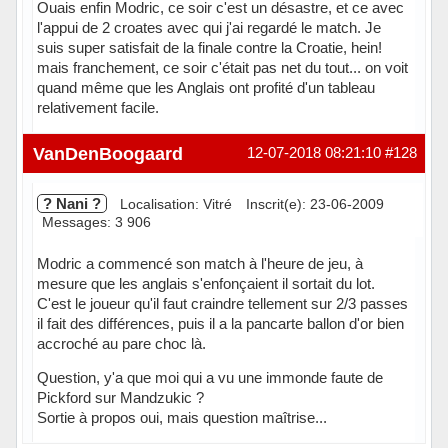
Ouais enfin Modric, ce soir c'est un désastre, et ce avec
l'appui de 2 croates avec qui j'ai regardé le match. Je
suis super satisfait de la finale contre la Croatie, hein!
mais franchement, ce soir c'était pas net du tout... on voit
quand même que les Anglais ont profité d'un tableau
relativement facile.
Hors ligne
VanDenBoogaard
12-07-2018 08:21:10
#128
? Nani ?
Localisation: Vitré
Inscrit(e): 23-06-2009
Messages: 3 906
Modric a commencé son match à l'heure de jeu, à
mesure que les anglais s'enfonçaient il sortait du lot.
C'est le joueur qu'il faut craindre tellement sur 2/3 passes
il fait des différences, puis il a la pancarte ballon d'or bien
accroché au pare choc là.
Question, y'a que moi qui a vu une immonde faute de
Pickford sur Mandzukic ?
Sortie à propos oui, mais question maîtrise...