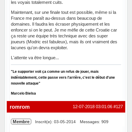
les voyais totalement cuits.
Maintenant, sur une finale tout est possible, même si la
France me paraît au-dessus dans beaucoup de
domaines. Il faudra les écraser physiquement et les
enfoncer si on le peut. Je me méfie de cette Croatie car
ça reste une équipe très technique avec des super
joueurs (Modric est fabuleux), mais ils ont vraiment des
lacunes qu'on devra exploiter.
L'attente va être longue...
"Le supporter voit ça comme un refus de jouer, mais
indéniablement, cette passe vers l'arrière, c'est le début d'une
nouvelle attaque"
Marcelo Bielsa
Hors ligne
romrom
12-07-2018 03:01:06
#127
Membre
Inscrit(e): 03-05-2014
Messages: 909