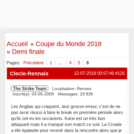
Accueil
»
Coupe du Monde 2018
»
Demi finale
Pages:
Précédent
1
…
4
5
6
Clecle-Rennais
12-07-2018 00:57:46
#126
The Strike Team
Localisation: Rennes
Inscrit(e): 03-05-2009
Messages: 19 836
Les Anglais qui craquent...leur grosse erreur, c'est de ne
pas avoir réussi à faire le break en première période alors
qu'ils ont eu les occasions. Kane est un très bon
attaquant mais il a manqué son match ce soir. La Croatie
a été épatante pour revenir dans la rencontre alors que je