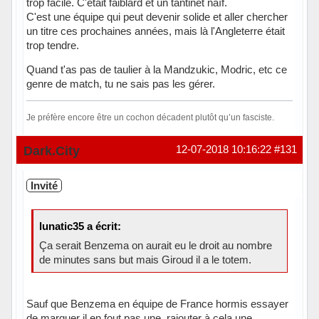
trop facile. C'était faiblard et un tantinet naïf.
C'est une équipe qui peut devenir solide et aller chercher
un titre ces prochaines années, mais là l'Angleterre était
trop tendre.
Quand t'as pas de taulier à la Mandzukic, Modric, etc ce
genre de match, tu ne sais pas les gérer.
Je préfère encore être un cochon décadent plutôt qu’un fasciste.
Hors ligne
Dark.City
12-07-2018 10:16:22
#131
Invité
lunatic35 a écrit:
Ça serait Benzema on aurait eu le droit au nombre
de minutes sans but mais Giroud il a le totem.
Sauf que Benzema en équipe de France hormis essayer
de marquer il en fout pas une. rajouter à cela une