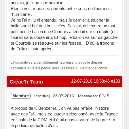
anglais, je l'aurais mauvaise.
Rien à voir, mais ses parents ont le sens de l'humour :
"hurricane".
Je ne l'ai ni lu ni entendu, mais le dernier à toucher la
balle sur le but de Umititi c'est Fellaini, qui contre un tout
petit peu le ballon que Courtois attendait sur sa droite (et il
l'aurait sans doute eu). Et hop, le ballon va sur sa gauche
et Courtois se retrouve sur les fesses... D'où la tronche
de Fellaini juste après.
L'humanité sera véritablement heureuse lorsque le dernier
capitaliste aura été pendu avec les tripes du dernier gauchiste.
Hors ligne
Créac'h Team
12-07-2018 10:58:46
#133
Membre
Inscrit(e): 23-07-2016
Messages: 6 615
A propos de K Benzema... on va pas refaire l'histoire
avec des "si", mais ce joueur sélectionné, avec la France
en finale de la CDM et il était quasi assuré de figurer sur
le podium du ballon d'or...