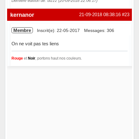
Dernière édition de: bizzz (20-09-2018 22:06:17)
Hors ligne
kernanor
21-09-2018 08:38:16
#23
Membre
Inscrit(e): 22-05-2017
Messages: 306
On ne voit pas tes liens
Rouge
et
Noir
, portons haut nos couleurs.
Hors ligne