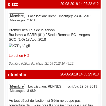
Hors ligne
bizzz
20-08-2018 14:09:22
#12
Membre
Localisation: Brest
Inscrit(e): 23-07-2013
Messages: 2 611
Premier beau but de la saison:
But Ismaila SARR (81') / Stade Rennais FC - Angers
SCO (1-0) 18 Aout 2018
Le but en HD
Dernière édition de: bizzz (21-08-2018 10:48:15)
Hors ligne
ritoninho
20-08-2018 14:59:29
#13
Membre
Localisation: RENNES
Inscrit(e): 29-07-2013
Messages: 8 689
Au tout début de l'action, si Gélin ne coupe pas
l'ouverture de Fulgini pour Kanga (je crois que c'est lui),