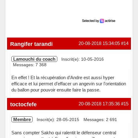
Rangifer tarandi
20-08-2018 15:34:05
#14
Lamouchi du coach
Inscrit(e): 10-05-2016
Messages: 7 368
En effet ! Et la récupération d’Andre est aussi hyper
efficace et lui permet d’effacer un angevin sur l’orientation
du ballon pour pouvoir ensuite faire la passe.
Hors ligne
toctocfefe
20-08-2018 17:35:36
#15
Membre
Inscrit(e): 28-05-2015
Messages: 2 691
Sans compter Sakho qui ralentit le défenseur central