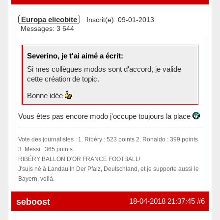
Europa elicobite
Inscrit(e): 09-01-2013
Messages: 3 644
Severino, je t'ai aimé a écrit:
Si mes collègues modos sont d'accord, je valide
cette création de topic.
Bonne idée
Vous êtes pas encore modo j'occupe toujours la place
Vote des journalistes : 1. Ribéry : 523 points 2. Ronaldo : 399 points
3. Messi : 365 points
RIBÉRY BALLON D'OR FRANCE FOOTBALL!
J'suis né à Landau In Der Pfalz, Deutschland, et je supporte aussi le
Bayern, voilà.
Hors ligne
seboost
18-04-2018 21:37:45
#6