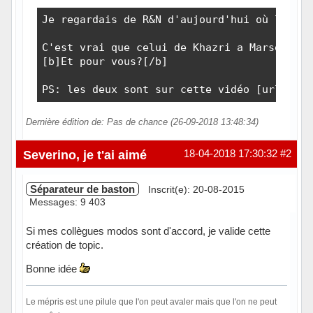
Je regardais de R&N d'aujourd'hui où l'on v
C'est vrai que celui de Khazri a Marseille 
[b]Et pour vous?[/b]

PS: les deux sont sur cette vidéo [url]http
Dernière édition de: Pas de chance (26-09-2018 13:48:34)
Hors ligne
Severino, je t'ai aimé
18-04-2018 17:30:32
#2
Séparateur de baston
Inscrit(e): 20-08-2015
Messages: 9 403
Si mes collègues modos sont d'accord, je valide cette
création de topic.
Bonne idée
Le mépris est une pilule que l'on peut avaler mais que l'on ne peut