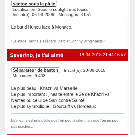
santon sous la pluie
Localisation: Sous le sunlight des topics
Inscrit(e): 06-08-2006
Messages: 8 051
Le but d'Hunou face à Monaco.
"Le stade Rennais, Frédéric Dard et Johnny Winter aussi"
Hors ligne
Severino, je t'ai aimé
18-04-2018 21:44:16
#7
Séparateur de baston
Inscrit(e): 20-08-2015
Messages: 9 403
Le plus beau : Khazri vs Marseille
Le plus important : j'hésite entre le 2e de Khazri vs
Nantes ou celui de Sarr contre Sainté
Le plus symbolique : Gourcuff vs Bordeaux
Le mépris est une pilule que l'on peut avaler mais que l'on ne peut
pas mâcher...