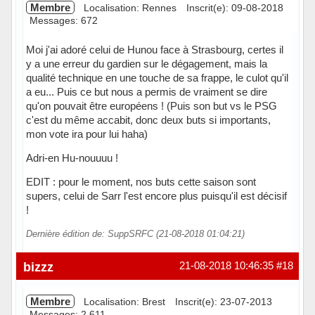
Membre
Localisation: Rennes
Inscrit(e): 09-08-2018
Messages: 672
Moi j'ai adoré celui de Hunou face à Strasbourg, certes il
y a une erreur du gardien sur le dégagement, mais la
qualité technique en une touche de sa frappe, le culot qu'il
a eu... Puis ce but nous a permis de vraiment se dire
qu'on pouvait être européens ! (Puis son but vs le PSG
c'est du même accabit, donc deux buts si importants,
mon vote ira pour lui haha)
Adri-en Hu-nouuuu !
EDIT : pour le moment, nos buts cette saison sont
supers, celui de Sarr l'est encore plus puisqu'il est décisif
!
Dernière édition de: SuppSRFC (21-08-2018 01:04:21)
Hors ligne
bizzz
21-08-2018 10:46:35
#18
Membre
Localisation: Brest
Inscrit(e): 23-07-2013
Messages: 2 611