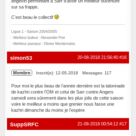
angevin permettant à Sarr d'avoir un meilleur ouverture
sur sa frappe.
C'est beau le collectif
Ligue 1 - Saison 2004/2005 :
- Meilleur buteur : Alexander Frei
- Meilleur passeur : Olivier Monterrubio
Hors ligne
simon53
20-08-2018 21:56:40
#16
Membre
Inscrit(e): 12-05-2018
Messages: 117
Pour moi le plus beau de l'année dernière est la talonnade
de kazhri contre l'OM et celui de Sarr contre Angers
samedi sera sûrement dans les plus jolis de cette saison
voire le meilleur a moins que grenier nous fasse une
kazhri dimanche du moins je l'espère
Hors ligne
SuppSRFC
21-08-2018 00:54:12
#17