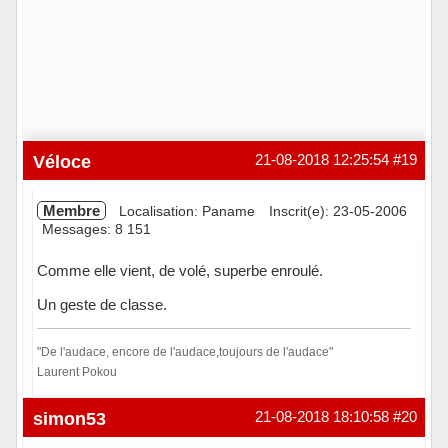
Véloce
21-08-2018 12:25:54
#19
Membre
Localisation: Paname
Inscrit(e): 23-05-2006
Messages: 8 151
Comme elle vient, de volé, superbe enroulé.
Un geste de classe.
"De l'audace, encore de l'audace,toujours de l'audace"
Laurent Pokou
Hors ligne
simon53
21-08-2018 18:10:58
#20