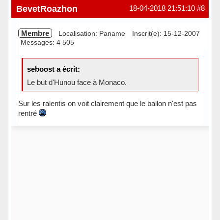
Hors ligne
BevetRoazhon
18-04-2018 21:51:10
#8
Membre
Localisation: Paname
Inscrit(e): 15-12-2007
Messages: 4 505
seboost a écrit:
Le but d'Hunou face à Monaco.
Sur les ralentis on voit clairement que le ballon n'est pas
rentré
Hors ligne