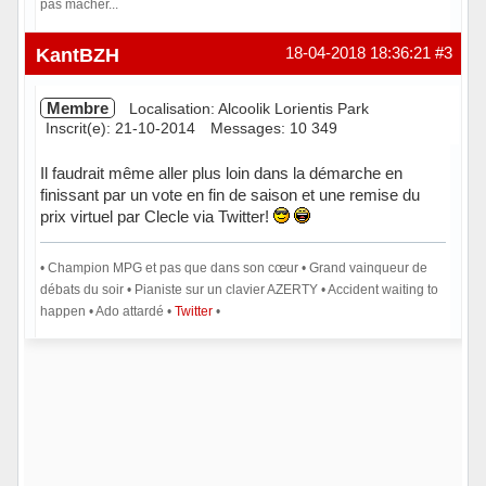
pas mâcher...
Hors ligne
KantBZH
18-04-2018 18:36:21
#3
Membre
Localisation: Alcoolik Lorientis Park
Inscrit(e): 21-10-2014
Messages: 10 349
Il faudrait même aller plus loin dans la démarche en
finissant par un vote en fin de saison et une remise du
prix virtuel par Clecle via Twitter!
• Champion MPG et pas que dans son cœur • Grand vainqueur de
débats du soir • Pianiste sur un clavier AZERTY • Accident waiting to
happen • Ado attardé •
Twitter
•
Hors ligne