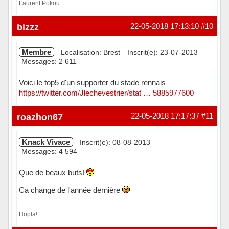
Laurent Pokou
Hors ligne
bizzz
22-05-2018 17:13:10
#10
Membre
Localisation: Brest
Inscrit(e): 23-07-2013
Messages: 2 611
Voici le top5 d'un supporter du stade rennais
https://twitter.com/Jlechevestrier/stat … 5885977600
Hors ligne
roazhon67
22-05-2018 17:17:37
#11
Knack Vivace
Inscrit(e): 08-08-2013
Messages: 4 594
Que de beaux buts!
Ca change de l'année dernière
Hopla!