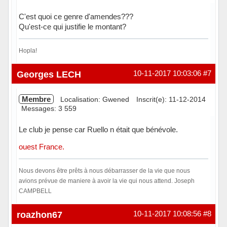
C'est quoi ce genre d'amendes???
Qu'est-ce qui justifie le montant?
Hopla!
Hors ligne
Georges LECH
10-11-2017 10:03:06
#7
Membre
Localisation: Gwened
Inscrit(e): 11-12-2014
Messages: 3 559
Le club je pense car Ruello n était que bénévole.
ouest France.
Nous devons être prêts à nous débarrasser de la vie que nous
avions prévue de maniere à avoir la vie qui nous attend. Joseph
CAMPBELL
Hors ligne
roazhon67
10-11-2017 10:08:56
#8