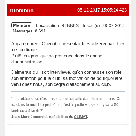
Hors ligne
ritoninho
05-12-2017 15:05:24
#23
Membre
Localisation: RENNES
Inscrit(e): 29-07-2013
Messages: 8 691
Apparemment, Chenut représentait le Stade Rennais hier
lors du tirage.
Plutôt énigmatique sa présence dans le conseil
d'administration.
J'aimerais qu'il soit interviewé, qu'on connaisse son rôle,
son ambition pour le club, sa motivation de pourquoi être
venu chez nous, son degré d'attachement au club.
"Le problème, ce n'est pas le fait qu'on aille dans le mur ou pas.
On
va dans le mur !
Le problème, c'est à quelle vitesse on y va, à 50
km/h ou à 5 km/h ?"
Jean-Marc Jancovici, spécialiste du
CLIMAT
.
Hors ligne