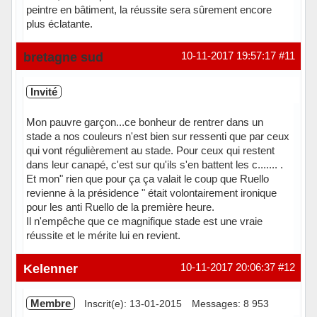
peintre en bâtiment, la réussite sera sûrement encore
plus éclatante.
Hors ligne
bretagne sud
10-11-2017 19:57:17
#11
Invité
Mon pauvre garçon...ce bonheur de rentrer dans un
stade a nos couleurs n'est bien sur ressenti que par ceux
qui vont régulièrement au stade. Pour ceux qui restent
dans leur canapé, c'est sur qu'ils s'en battent les c....... .
Et mon" rien que pour ça ça valait le coup que Ruello
revienne à la présidence " était volontairement ironique
pour les anti Ruello de la première heure.
Il n'empêche que ce magnifique stade est une vraie
réussite et le mérite lui en revient.
Kelenner
10-11-2017 20:06:37
#12
Membre
Inscrit(e): 13-01-2015
Messages: 8 953