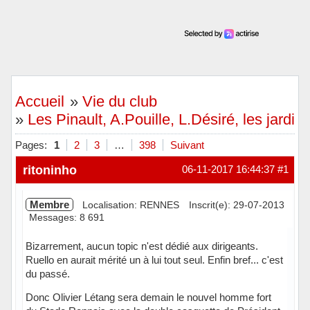
Accueil
»
Vie du club
»
Les Pinault, A.Pouille, L.Désiré, les jardini
Pages:
1
2
3
…
398
Suivant
ritoninho
06-11-2017 16:44:37
#1
Membre
Localisation: RENNES
Inscrit(e): 29-07-2013
Messages: 8 691
Bizarrement, aucun topic n'est dédié aux dirigeants.
Ruello en aurait mérité un à lui tout seul. Enfin bref... c'est
du passé.
Donc Olivier Létang sera demain le nouvel homme fort