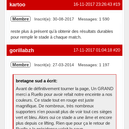
kartoo
16-11-2017 23:26:43
#19
Membre
Inscrit(e): 30-08-2017
Messages: 1 590
reste plus à présent qu'à obtenir des résultats durables
pour remplir le stade à chaque match.
Hors ligne
gorillabzh
17-11-2017 01:04:18
#20
Membre
Inscrit(e): 27-03-2014
Messages: 1 197
bretagne sud a écrit:
Avant de définitivement tourner la page, Un GRAND
merci a Ruello pour avoir refait notre enceinte a nos
couleurs. Ce stade tout en rouge est juste
magnifique. De nombreux, très nombreux
supporters n'en pouvait plus de voir tout ces sièges
vert et bleu. Alors oui ce stade a une âme et encore
plus depuis ce lifting. Rien que pour ça le retour de
Ruello a la présidence valait le coup.