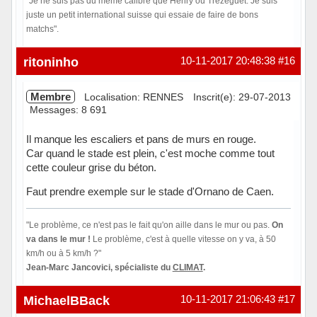
"Je ne suis pas du même calibre que Henry ou Trezeguet. Je suis
juste un petit international suisse qui essaie de faire de bons
matchs".
Hors ligne
ritoninho
10-11-2017 20:48:38
#16
Membre
Localisation: RENNES
Inscrit(e): 29-07-2013
Messages: 8 691
Il manque les escaliers et pans de murs en rouge.
Car quand le stade est plein, c'est moche comme tout
cette couleur grise du béton.
Faut prendre exemple sur le stade d'Ornano de Caen.
"Le problème, ce n'est pas le fait qu'on aille dans le mur ou pas.
On
va dans le mur !
Le problème, c'est à quelle vitesse on y va, à 50
km/h ou à 5 km/h ?"
Jean-Marc Jancovici, spécialiste du
CLIMAT
.
Hors ligne
MichaelBBack
10-11-2017 21:06:43
#17