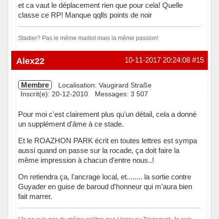
et ca vaut le déplacement rien que pour cela! Quelle
classe ce RP! Manque qqlls points de noir
Stadier? Pas le même maillot mais la même passion!
Hors ligne
Alex22
10-11-2017 20:24:08
#15
Membre
Localisation: Vaugirard Straße
Inscrit(e): 20-12-2010
Messages: 3 507
Pour moi c'est clairement plus qu'un détail, cela a donné
un supplément d'âme à ce stade.
Et le ROAZHON PARK écrit en toutes lettres est sympa
aussi quand on passe sur la rocade, ça doit faire la
même impression à chacun d'entre nous..!
On retiendra ça, l'ancrage local, et........ la sortie contre
Guyader en guise de baroud d'honneur qui m'aura bien
fait marrer.