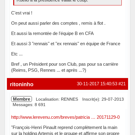
C'est vrai !
On peut aussi parler des comptes , remis à flot .
Et aussi la remontée de l'équipe B en CFA
Et aussi 3 "rennais" et "ex rennais" en équipe de France
Etc ...
Bref , un Président pour son Club, pas pour sa carrière
(Reims, PSG, Rennes ... et après ...?)
Hors ligne
ritoninho
30-11-2017 15:40:53
#21
Membre
Localisation: RENNES
Inscrit(e): 29-07-2013
Messages: 8 691
http://www.lerevenu.com/breves/patricia … 20171129-0
"François-Henri Pinault reprend complètement la main
sur la holding Artemis et le groupe et affirme son propre