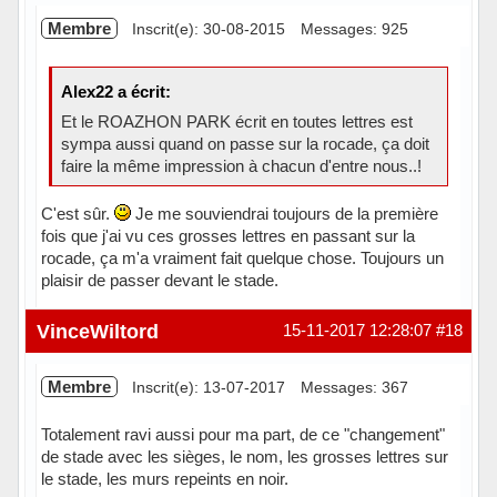
Membre
Inscrit(e): 30-08-2015
Messages: 925
Alex22 a écrit:
Et le ROAZHON PARK écrit en toutes lettres est
sympa aussi quand on passe sur la rocade, ça doit
faire la même impression à chacun d'entre nous..!
C'est sûr.
Je me souviendrai toujours de la première
fois que j'ai vu ces grosses lettres en passant sur la
rocade, ça m'a vraiment fait quelque chose. Toujours un
plaisir de passer devant le stade.
Hors ligne
VinceWiltord
15-11-2017 12:28:07
#18
Membre
Inscrit(e): 13-07-2017
Messages: 367
Totalement ravi aussi pour ma part, de ce "changement"
de stade avec les sièges, le nom, les grosses lettres sur
le stade, les murs repeints en noir.