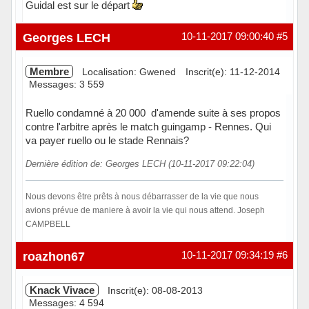
Guidal est sur le départ
Hors ligne
Georges LECH
10-11-2017 09:00:40
#5
Membre
Localisation: Gwened
Inscrit(e): 11-12-2014
Messages: 3 559
Ruello condamné à 20 000  d'amende suite à ses propos
contre l'arbitre après le match guingamp - Rennes. Qui
va payer ruello ou le stade Rennais?
Dernière édition de: Georges LECH (10-11-2017 09:22:04)
Nous devons être prêts à nous débarrasser de la vie que nous
avions prévue de maniere à avoir la vie qui nous attend. Joseph
CAMPBELL
Hors ligne
roazhon67
10-11-2017 09:34:19
#6
Knack Vivace
Inscrit(e): 08-08-2013
Messages: 4 594