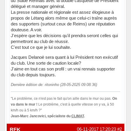
du Stade Rennais avec la double casquette de Président
délégué et manager général.
La presse nationale et régionale est assez élogieuse à
propos de Létang alors même que celui-ci traîne auprès
des supporters (surtout ceux de Reims) une réputation
douteuse. A voir.
J'espère que les décisions qu'il prendra seront celles qui
permettront au club de réussir.
C'est tout ce que je lui souhaite.
Jacques Delanoë sera quant à lui Président non exécutif
du club. Une sorte de caution locale?
J'aime en tout cas son profil : un vrai rennais supporter
du club depuis toujours.
Dernière édition de: ritoninho (28-05-2025 09:08:36)
"Le problème, ce n'est pas le fait qu'on aille dans le mur ou pas.
On
va dans le mur !
Le problème, c'est à quelle vitesse on y va, à 50
km/h ou à 5 km/h ?"
Jean-Marc Jancovici, spécialiste du
CLIMAT
.
Hors ligne
RFK
06-11-2017 17:20:23
#2