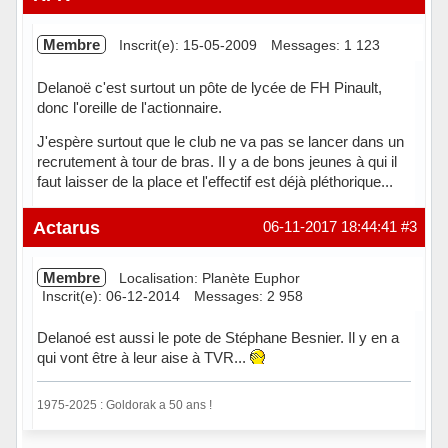
Membre
Inscrit(e): 15-05-2009
Messages: 1 123
Delanoë c'est surtout un pôte de lycée de FH Pinault,
donc l'oreille de l'actionnaire.
J'espère surtout que le club ne va pas se lancer dans un
recrutement à tour de bras. Il y a de bons jeunes à qui il
faut laisser de la place et l'effectif est déjà pléthorique...
Hors ligne
Actarus
06-11-2017 18:44:41
#3
Membre
Localisation: Planète Euphor
Inscrit(e): 06-12-2014
Messages: 2 958
Delanoé est aussi le pote de Stéphane Besnier. Il y en a
qui vont être à leur aise à TVR...
1975-2025 : Goldorak a 50 ans !
Hors ligne