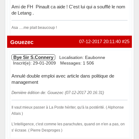
Ami de FH Pinault ca aide ! C'est lui qui a soufflé le nom
de Letang .
Asa .....me plait beaucoup !
Hors ligne
Gouezec
07-12-2017 20:11:40
#25
Bye Sir S.Connery
Localisation: Eaubonne
Inscrit(e): 29-01-2009
Messages: 1 506
Annulé double emploi avec article dans politique de
management
Dernière édition de: Gouezec (07-12-2017 20:16:31)
Il vaut mieux passer à La Poste hériter, qu'à la postérité. ( Alphonse
Allais )
L'intelligence, c'est comme les parachutes, quand on n'en a pas, on
s' écrase. ( Pierre Desproges )