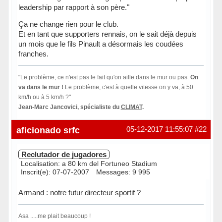
leadership par rapport à son père."
Ça ne change rien pour le club.
Et en tant que supporters rennais, on le sait déjà depuis
un mois que le fils Pinault a désormais les coudées
franches.
"Le problème, ce n'est pas le fait qu'on aille dans le mur ou pas.
On
va dans le mur !
Le problème, c'est à quelle vitesse on y va, à 50
km/h ou à 5 km/h ?"
Jean-Marc Jancovici, spécialiste du
CLIMAT
.
Hors ligne
aficionado srfc
05-12-2017 11:55:07
#22
Reclutador de jugadores
Localisation: a 80 km del Fortuneo Stadium
Inscrit(e): 07-07-2007
Messages: 9 995
Armand : notre futur directeur sportif ?
Asa .....me plait beaucoup !