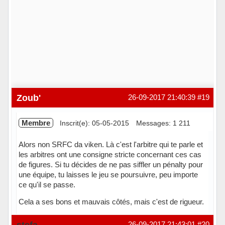
Zoub'
26-09-2017 21:40:39
#19
Membre
Inscrit(e): 05-05-2015
Messages: 1 211
Alors non SRFC da viken. Là c'est l'arbitre qui te parle et
les arbitres ont une consigne stricte concernant ces cas
de figures. Si tu décides de ne pas siffler un pénalty pour
une équipe, tu laisses le jeu se poursuivre, peu importe
ce qu'il se passe.
Cela a ses bons et mauvais côtés, mais c'est de rigueur.
Hors ligne
stefa
26-09-2017 21:43:01
#20