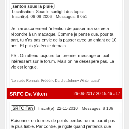
santon sous la pluie
Localisation: Sous le sunlight des topics
Inscrit(e): 06-08-2006
Messages: 8 051
Je n'ai aucunement l'intention de passer ma soirée à
répondre à un macaque. Comme je pense que, pour ta
part, tu n'as pas envie de la passer avec un enfant de 10
ans. Et puis y'a école demain.
PS : On attend toujours ton premier message un poil
intéressant sur le forum. Mais on ne désespère pas. La
vie est longue.
"Le stade Rennais, Frédéric Dard et Johnny Winter aussi"
Hors ligne
SRFC Da Viken
26-09-2017 20:15:46
#17
SRFC Fan
Inscrit(e): 22-11-2010
Messages: 8 136
Raisonner en termes de points perdus ne me paraît pas
le plus fiable. Par contre, je rigole quand j'entends que