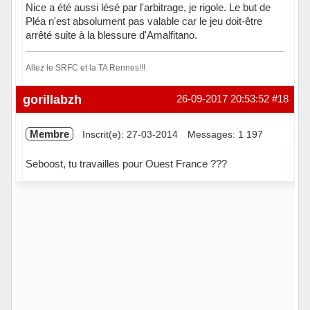
Nice a été aussi lésé par l'arbitrage, je rigole. Le but de
Pléa n'est absolument pas valable car le jeu doit-être
arrêté suite à la blessure d'Amalfitano.
Allez le SRFC et la TA Rennes!!!
Hors ligne
gorillabzh
26-09-2017 20:53:52
#18
Membre
Inscrit(e): 27-03-2014
Messages: 1 197
Seboost, tu travailles pour Ouest France ???
Hors ligne