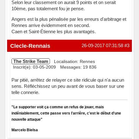
Selon leur classement on aurait 9 points et on serait
10ème, pas totalement fou je pense.
Angers est la plus pénalisée par les erreurs d'arbitrage et
Rennes arrive évidemment en second.
Caen et Saint-Étienne les plus avantagés.
Hors ligne
Clecle-Rennais
26-09-2017 07:31:58
#3
The Strike Team
Localisation: Rennes
Inscrit(e): 03-05-2009
Messages: 19 836
Par pitié, arrêtez de relayer ce site ridicule qui n'a aucun
sens. Réfléchissez un peu avant de vous baser sur une
telle connerie.
"Le supporter voit ça comme un refus de jouer, mais
indéniablement, cette passe vers l'arrière, c'est le début d'une
nouvelle attaque"
Marcelo Bielsa