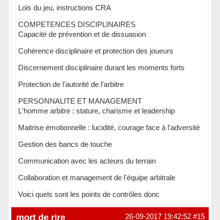
Lois du jeu, instructions CRA
COMPETENCES DISCIPLINAIRES
Capacité de prévention et de dissuasion
Cohérence disciplinaire et protection des joueurs
Discernement disciplinaire durant les moments forts
Protection de l'autorité de l'arbitre
PERSONNALITE ET MANAGEMENT
L'homme arbitre : stature, charisme et leadership
Maitrise émotionnelle : lucidité, courage face à l'adversité
Gestion des bancs de touche
Communication avec les acteurs du terrain
Collaboration et management de l'équipe arbitrale
Voici quels sont les points de contrôles donc
Hors ligne
mort de rire
26-09-2017 19:42:52
#15