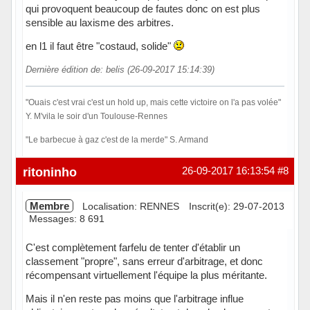
qui provoquent beaucoup de fautes donc on est plus
sensible au laxisme des arbitres.
en l1 il faut être "costaud, solide"
Dernière édition de: belis (26-09-2017 15:14:39)
"Ouais c'est vrai c'est un hold up, mais cette victoire on l'a pas volée"
Y. M'vila le soir d'un Toulouse-Rennes
"Le barbecue à gaz c'est de la merde" S. Armand
Hors ligne
ritoninho
26-09-2017 16:13:54
#8
Membre
Localisation: RENNES
Inscrit(e): 29-07-2013
Messages: 8 691
C'est complètement farfelu de tenter d'établir un
classement "propre", sans erreur d'arbitrage, et donc
récompensant virtuellement l'équipe la plus méritante.
Mais il n'en reste pas moins que l'arbitrage influe