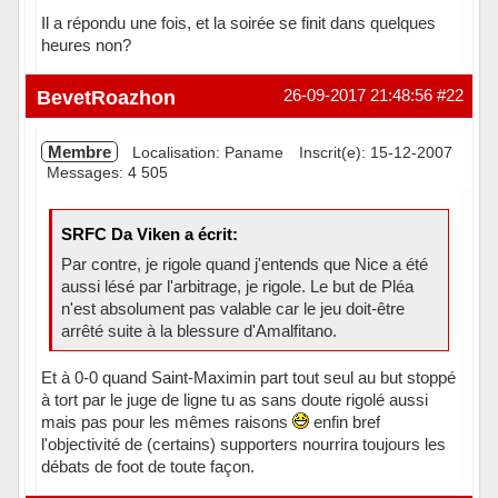
Il a répondu une fois, et la soirée se finit dans quelques
heures non?
Hors ligne
BevetRoazhon
26-09-2017 21:48:56
#22
Membre
Localisation: Paname
Inscrit(e): 15-12-2007
Messages: 4 505
SRFC Da Viken a écrit:
Par contre, je rigole quand j'entends que Nice a été
aussi lésé par l'arbitrage, je rigole. Le but de Pléa
n'est absolument pas valable car le jeu doit-être
arrêté suite à la blessure d'Amalfitano.
Et à 0-0 quand Saint-Maximin part tout seul au but stoppé
à tort par le juge de ligne tu as sans doute rigolé aussi
mais pas pour les mêmes raisons
enfin bref
l'objectivité de (certains) supporters nourrira toujours les
débats de foot de toute façon.