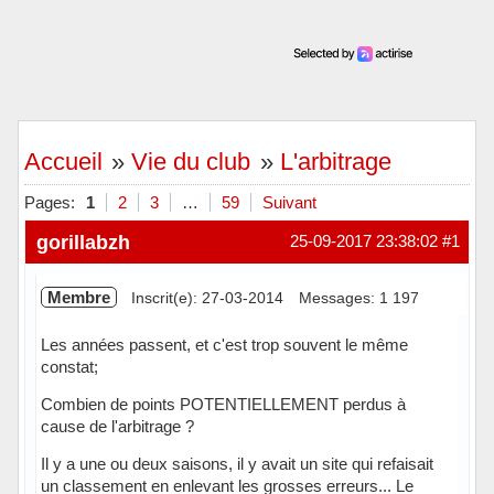
Accueil
»
Vie du club
»
L'arbitrage
Pages:
1
2
3
…
59
Suivant
gorillabzh
25-09-2017 23:38:02
#1
Membre
Inscrit(e): 27-03-2014
Messages: 1 197
Les années passent, et c'est trop souvent le même
constat;
Combien de points POTENTIELLEMENT perdus à
cause de l'arbitrage ?
Il y a une ou deux saisons, il y avait un site qui refaisait
un classement en enlevant les grosses erreurs... Le