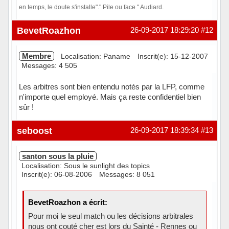
en temps, le doute s'installe"." Pile ou face " Audiard.
Hors ligne
BevetRoazhon
26-09-2017 18:29:20
#12
Membre
Localisation: Paname
Inscrit(e): 15-12-2007
Messages: 4 505
Les arbitres sont bien entendu notés par la LFP, comme
n'importe quel employé. Mais ça reste confidentiel bien
sûr !
Hors ligne
seboost
26-09-2017 18:39:34
#13
santon sous la pluie
Localisation: Sous le sunlight des topics
Inscrit(e): 06-08-2006
Messages: 8 051
BevetRoazhon a écrit:
Pour moi le seul match ou les décisions arbitrales
nous ont couté cher est lors du Sainté - Rennes ou