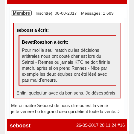
Membre
Inscrit(e): 08-08-2017
Messages: 1 689
seboost a écrit:
BevetRoazhon a écrit:
Pour moi le seul match ou les décisions
arbitrales nous ont couté cher est lors du
Sainté - Rennes ou jamais KTC ne doit finir le
match, après si on prend Rennes - Nice par
exemple les deux équipes ont été lésé avec
pas mal d'erreurs.
Enfin, quelqu'un avec du bon sens. Je désespérais.
Merci maître Seboost de nous dire ou est la vérité
je te vénère ho toi grand dieu qui détient toute la vérité:D
Hors ligne
seboost
26-09-2017 20:11:24
#16