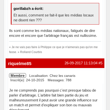
gorillabzh a écrit:
Et aussi, comment se fait-il que les médias locaux
ne disent rien ???
Ils sont comme les médias nationaux, fatigués de dire
encore et encore que l'arbitrage français est nullissime.
« Je ne vais pas faire à Philippe ce que je n'aimerais pas qu'on me
fasse. » Rolland Courbis
Hors ligne
riquelme85
26-09-2017 11:13:04
#5
Membre
Localisation: Chez les canaris
Inscrit(e): 24-10-2015
Messages: 788
Je ne comprends pas pourquoi c'est presque tabou de
parler d'arbitrage. L'arbitre fait bien partie du jeu et
malheureusement il peut avoir une grande influence sur
un match et permet d'expliquer son bon ou mauvais
déroulement.