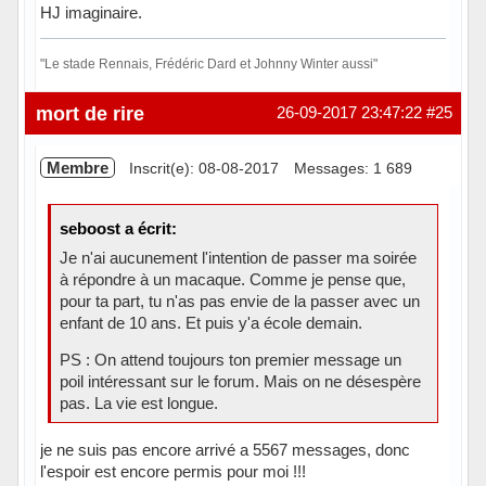
HJ imaginaire.
"Le stade Rennais, Frédéric Dard et Johnny Winter aussi"
Hors ligne
mort de rire
26-09-2017 23:47:22
#25
Membre
Inscrit(e): 08-08-2017
Messages: 1 689
seboost a écrit:
Je n'ai aucunement l'intention de passer ma soirée
à répondre à un macaque. Comme je pense que,
pour ta part, tu n'as pas envie de la passer avec un
enfant de 10 ans. Et puis y'a école demain.
PS : On attend toujours ton premier message un
poil intéressant sur le forum. Mais on ne désespère
pas. La vie est longue.
je ne suis pas encore arrivé a 5567 messages, donc
l'espoir est encore permis pour moi !!!