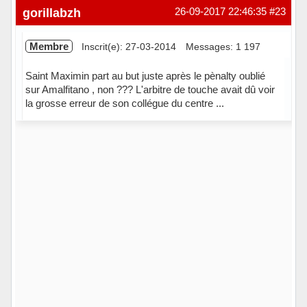
Hors ligne
gorillabzh
26-09-2017 22:46:35
#23
Membre
Inscrit(e): 27-03-2014
Messages: 1 197
Saint Maximin part au but juste après le pènalty oublié
sur Amalfitano , non ??? L'arbitre de touche avait dû voir
la grosse erreur de son collégue du centre ...
Hors ligne