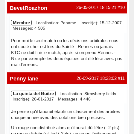
Hors ligne
BevetRoazhon
26-09-2017 18:19:21
#10
Membre
Localisation: Paname
Inscrit(e): 15-12-2007
Messages: 4 505
Pour moi le seul match ou les décisions arbitrales nous
ont couté cher est lors du Sainté - Rennes ou jamais
KTC ne doit finir le match, après si on prend Rennes -
Nice par exemple les deux équipes ont été lésé avec pas
mal d'erreurs.
Hors ligne
Penny lane
26-09-2017 18:23:02
#11
La quinta del Buitre
Localisation: Strawberry fields
Inscrit(e): 20-01-2017
Messages: 4 446
Je pense qu'il faudrait établir un classement des arbitres
chaque année avec des cotations bien précises.
Un rouge non distribué alors qu'il aurait dû l'être ( -2 pts),
un rouge distribué à tort (-2pts), un rouge légitimement