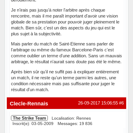
Je n'irais pas jusqu'à noter l'arbitre après chaque
rencontre, mais il me paraît important d'avoir une vision
globale de sa prestation pour pouvoir juger pleinement le
match. Bien sûr, c'est un des aspects du jeu qui est le
plus sujet à la subjectivité.
Mais parler du match de Saint-Etienne sans parler de
l'arbitrage ou même du fameux Barcelone-Paris c'est
comme oublier un terme d'une addition. Sans un mauvais
arbitrage, le résultat n'aurait sans doute pas été le même.
Après bien sûr qu'il ne suffit pas à expliquer entièrement
un match, il ne reste qu'un terme parmi les autres, une
condition nécessaire mais pas suffisante pour juger le
résultat d'un match.
Hors ligne
Clecle-Rennais
26-09-2017 15:06:55
#6
The Strike Team
Localisation: Rennes
Inscrit(e): 03-05-2009
Messages: 19 836