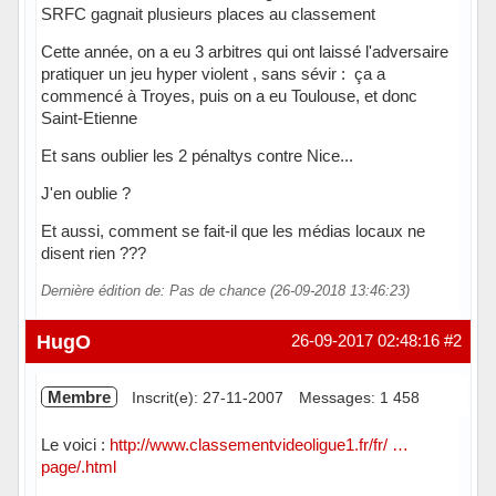
SRFC gagnait plusieurs places au classement
Cette année, on a eu 3 arbitres qui ont laissé l'adversaire
pratiquer un jeu hyper violent , sans sévir : ça a
commencé à Troyes, puis on a eu Toulouse, et donc
Saint-Etienne
Et sans oublier les 2 pénaltys contre Nice...
J'en oublie ?
Et aussi, comment se fait-il que les médias locaux ne
disent rien ???
Dernière édition de: Pas de chance (26-09-2018 13:46:23)
Hors ligne
HugO
26-09-2017 02:48:16
#2
Membre
Inscrit(e): 27-11-2007
Messages: 1 458
Le voici :
http://www.classementvideoligue1.fr/fr/ …
page/.html