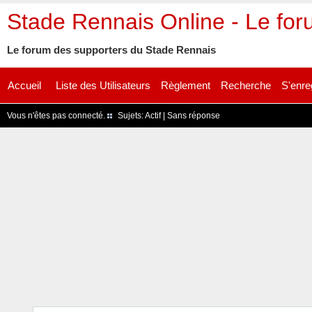
Stade Rennais Online - Le fo
Le forum des supporters du Stade Rennais
Accueil
Liste des Utilisateurs
Règlement
Recherche
S'enre
Vous n'êtes pas connecté.
Sujets:
Actif
|
Sans réponse