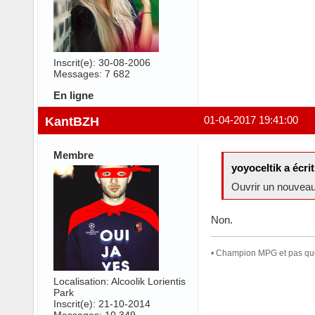
Inscrit(e): 30-08-2006
Messages: 7 682
En ligne
KantBZH
01-04-2017 19:41:00
Membre
yoyoceltik a écrit
Ouvrir un nouveau 
Non.
• Champion MPG et pas que 
Localisation: Alcoolik Lorientis
Park
Inscrit(e): 21-10-2014
Messages: 10 349