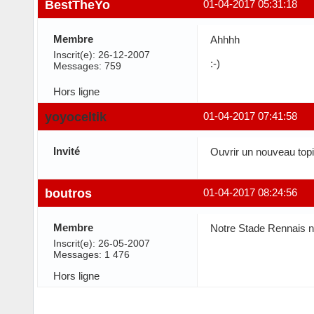
BestTheYo
01-04-2017 05:31:18
Membre
Ahhhh
Inscrit(e): 26-12-2007
:-)
Messages: 759
Hors ligne
yoyoceltik
01-04-2017 07:41:58
Invité
Ouvrir un nouveau topic
boutros
01-04-2017 08:24:56
Membre
Notre Stade Rennais n'
Inscrit(e): 26-05-2007
Messages: 1 476
Hors ligne