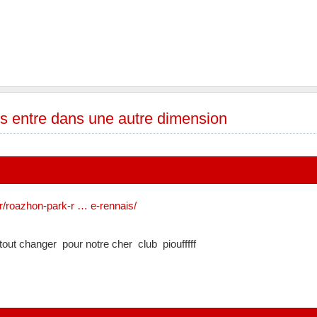
s entre dans une autre dimension
fr/roazhon-park-r … e-rennais/
out changer pour notre cher club pioufffff