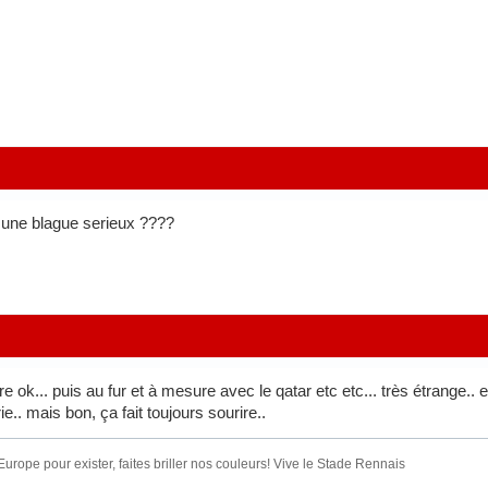
t une blague serieux ????
e ok... puis au fur et à mesure avec le qatar etc etc... très étrange.. e
e.. mais bon, ça fait toujours sourire..
urope pour exister, faites briller nos couleurs! Vive le Stade Rennais