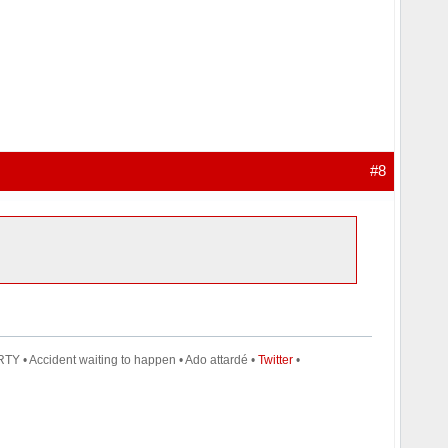
#8
TY • Accident waiting to happen • Ado attardé •
Twitter
•