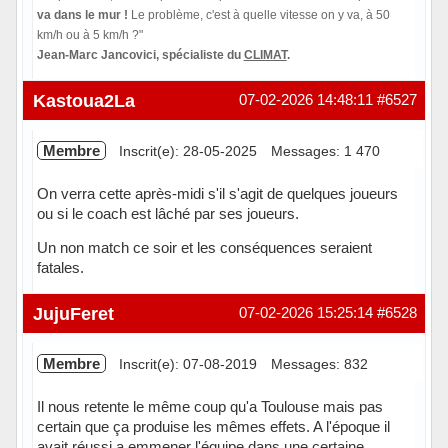
va dans le mur !
Le problème, c'est à quelle vitesse on y va, à 50
km/h ou à 5 km/h ?"
Jean-Marc Jancovici, spécialiste du
CLIMAT
.
Hors ligne
Kastoua2La
07-02-2026 14:48:11
#6527
Membre
Inscrit(e): 28-05-2025
Messages: 1 470
On verra cette après-midi s'il s'agit de quelques joueurs
ou si le coach est lâché par ses joueurs.
Un non match ce soir et les conséquences seraient
fatales.
Hors ligne
JujuFeret
07-02-2026 15:25:14
#6528
Membre
Inscrit(e): 07-08-2019
Messages: 832
Il nous retente le même coup qu'a Toulouse mais pas
certain que ça produise les mêmes effets. A l'époque il
avait réussi a emmener l'équipe dans une certaine