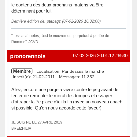
le contenu des deux prochains matchs va être
déterminant pour lui.
Dernière édition de: ptitbagz (07-02-2026 16:32:00)
"Les cacahuètes, c'est le mouvement perpétuel à portée de
l'homme". JCVD.
Hors ligne
pronorennois
07-02-2026 20:01:12
#6530
Membre
Localisation: Par dessus le marché
Inscrit(e): 21-02-2011
Messages: 11 352
Allez, encore une purge à vivre contre le psg avant de
tenter de remonter le moral des troupes et essayer
d'attraper la 7e place d'ici la fin (avec un nouveau coach,
si possible. Qu'on nous accorde cette faveur)
JE SUIS NÉ LE 27 AVRIL 2019
BREIZHILIA