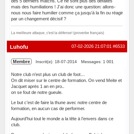
des 5 derniers matchs. Ce ne sont plus des défaites
mais des humiliations ! J'ai donc une question: allons-
nous nous faire humilier comme ça jusqu'à la fin ou réagir
par un changement décisif ?
La meilleure attaque, c'est la défense! (proverbe français)
Hors ligne
Luhofu
07-02-2026 21:07:01
#6533
Membre
Inscrit(e): 18-07-2014
Messages: 1 001
Notre club n’est plus un club de foot…
On dit miser sur le centre de formation. On vend Meite et
Jacquet après 1 an en pro..
on se fout de notre gueule.
Le but c’est de faire la thune avec notre centre de
formation, en aucun cas de performer.
Aujourd’hui tout le monde a la tête à l’envers dans ce
club.