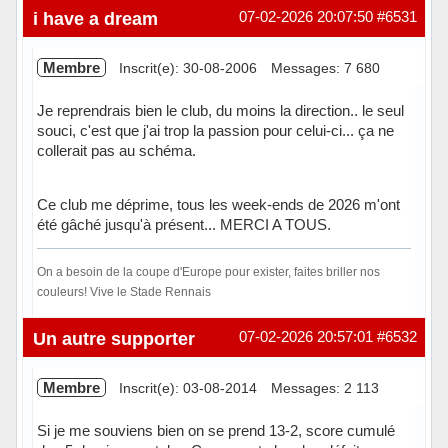
Hors ligne
i have a dream
07-02-2026 20:07:50
#6531
Membre
Inscrit(e): 30-08-2006
Messages: 7 680
Je reprendrais bien le club, du moins la direction.. le seul
souci, c'est que j'ai trop la passion pour celui-ci... ça ne
collerait pas au schéma.
Ce club me déprime, tous les week-ends de 2026 m'ont
été gâché jusqu'à présent... MERCI A TOUS.
On a besoin de la coupe d'Europe pour exister, faites briller nos
couleurs! Vive le Stade Rennais
Hors ligne
Un autre supporter
07-02-2026 20:57:01
#6532
Membre
Inscrit(e): 03-08-2014
Messages: 2 113
Si je me souviens bien on se prend 13-2, score cumulé