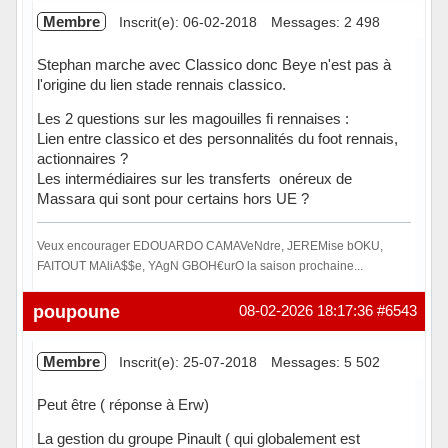
Membre
Inscrit(e): 06-02-2018
Messages: 2 498
Stephan marche avec Classico donc Beye n'est pas à
l'origine du lien stade rennais classico.
Les 2 questions sur les magouilles fi rennaises :
Lien entre classico et des personnalités du foot rennais,
actionnaires ?
Les intermédiaires sur les transferts onéreux de
Massara qui sont pour certains hors UE ?
Veux encourager EDOUARDO CAMAVeNdre, JEREMise bOKU,
FAITOUT MAliA$$e, YAgN GBOH€urO la saison prochaine...
Hors ligne
poupoune
08-02-2026 18:17:36
#6543
Membre
Inscrit(e): 25-07-2018
Messages: 5 502
Peut être ( réponse à Erw)
La gestion du groupe Pinault ( qui globalement est