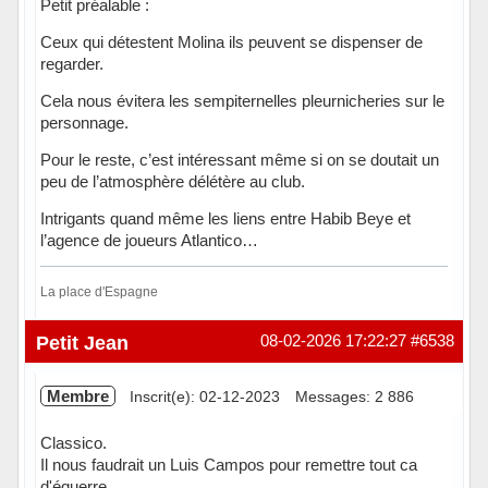
Petit préalable :
Ceux qui détestent Molina ils peuvent se dispenser de
regarder.
Cela nous évitera les sempiternelles pleurnicheries sur le
personnage.
Pour le reste, c’est intéressant même si on se doutait un
peu de l’atmosphère délétère au club.
Intrigants quand même les liens entre Habib Beye et
l’agence de joueurs Atlantico…
La place d'Espagne
Hors ligne
Petit Jean
08-02-2026 17:22:27
#6538
Membre
Inscrit(e): 02-12-2023
Messages: 2 886
Classico.
Il nous faudrait un Luis Campos pour remettre tout ca
d'équerre.