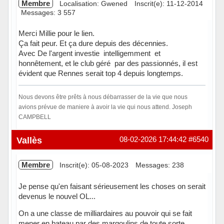
Membre
Localisation: Gwened
Inscrit(e): 11-12-2014
Messages: 3 557
Merci Millie pour le lien.
Ça fait peur. Et ça dure depuis des décennies.
Avec De l'argent investie intelligemment et
honnêtement, et le club géré par des passionnés, il est
évident que Rennes serait top 4 depuis longtemps.
Nous devons être prêts à nous débarrasser de la vie que nous
avions prévue de maniere à avoir la vie qui nous attend. Joseph
CAMPBELL
Hors ligne
Vallès
08-02-2026 17:44:42
#6540
Membre
Inscrit(e): 05-08-2023
Messages: 238
Je pense qu'en faisant sérieusement les choses on serait
devenus le nouvel OL...
On a une classe de milliardaires au pouvoir qui se fait
mener en bateau par des margoulins de toute sorte.