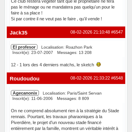
Ce club restera végéter tant que le propriétaire ne fera
pas le ménage ou ne mandatera pas quelqu'un pour le
faire à sa place !
Si par contre il ne veut pas le faire , qu'il vende !
Hors ligne
Jack35
08-02-2026 21:10:48
#6547
El profesor
Localisation: Roazhon Park
Inscrit(e): 23-07-2007
Messages: 13 208
12 - 1 lors des 4 derniers matchs, le sketch
Hors ligne
Roudoudou
08-02-2026 21:33:22
#6548
Agecanonix
Localisation: Paris/Saint Servan
Inscrit(e): 11-06-2006
Messages: 8 809
On ne comprend absolument rien à la stratégie du Stade
rennais. Pourtant, les travaux pharaoniques à la
Piverdière, le projet d’un nouveau stade financé
entièrement par la famille, montrent un véritable intérêt à