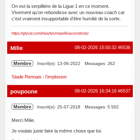
On est la serpillière de la Ligue 1 en ce moment.
Vivement qu'on rebondisse avec un nouveau coach car
c'est vraiment insupportable d'être humilié de la sorte.
https://gfycat.com/HeartyUnripeBoaconstrictor
Hors ligne
Milie
08-02-2026 15:50:32
#6536
Membre
Inscrit(e): 13-06-2022
Messages: 262
Stade Rennais : l'implosion
Hors ligne
poupoune
08-02-2026 16:34:16
#6537
Membre
Inscrit(e): 25-07-2018
Messages: 5 502
Merci Milie.
Je voulais juste faire la même chose que toi.