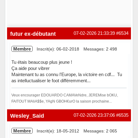
futur ex-débutant
07-02-2026 21:33:39
#6534
Membre
Inscrit(e): 06-02-2018
Messages: 2 498
Tu étais beaucoup plus jeune !
Ça aide pour vibrer
Maintenant tu as connu l'Europe, la victoire en cdf... Tu
as intelluctualiser le foot différemment...
Veux encourager EDOUARDO CAMAVeNdre, JEREMise bOKU,
FAITOUT MAliA$$e, YAgN GBOH€urO la saison prochaine...
Hors ligne
Wesley_Said
07-02-2026 23:37:06
#6535
Membre
Inscrit(e): 18-05-2012
Messages: 2 065