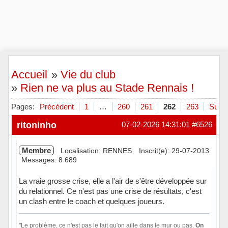
Accueil
»
Vie du club
»
Rien ne va plus au Stade Rennais !
Pages:
Précédent
1
…
260
261
262
263
Suiva
ritoninho
07-02-2026 14:31:01
#6526
Membre
Localisation: RENNES
Inscrit(e): 29-07-2013
Messages: 8 689
La vraie grosse crise, elle a l'air de s'être développée sur
du relationnel. Ce n'est pas une crise de résultats, c'est
un clash entre le coach et quelques joueurs.
"Le problème, ce n'est pas le fait qu'on aille dans le mur ou pas.
On