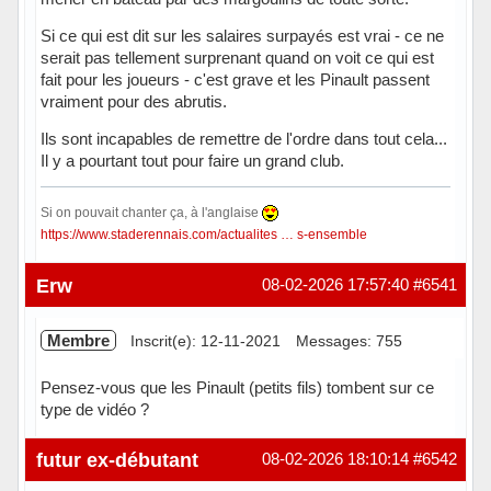
Si ce qui est dit sur les salaires surpayés est vrai - ce ne
serait pas tellement surprenant quand on voit ce qui est
fait pour les joueurs - c'est grave et les Pinault passent
vraiment pour des abrutis.
Ils sont incapables de remettre de l'ordre dans tout cela...
Il y a pourtant tout pour faire un grand club.
Si on pouvait chanter ça, à l'anglaise
https://www.staderennais.com/actualites … s-ensemble
Hors ligne
Erw
08-02-2026 17:57:40
#6541
Membre
Inscrit(e): 12-11-2021
Messages: 755
Pensez-vous que les Pinault (petits fils) tombent sur ce
type de vidéo ?
En ligne
futur ex-débutant
08-02-2026 18:10:14
#6542