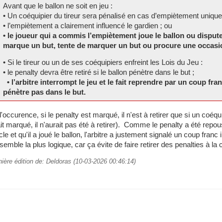
Avant que le ballon ne soit en jeu :
• Un coéquipier du tireur sera pénalisé en cas d’empiètement unique
• l’empiètement a clairement influencé le gardien ; ou
• le joueur qui a commis l’empiètement joue le ballon ou dispute
marque un but, tente de marquer un but ou procure une occasi
• Si le tireur ou un de ses coéquipiers enfreint les Lois du Jeu :
• le penalty devra être retiré si le ballon pénètre dans le but ;
• l’arbitre interrompt le jeu et le fait reprendre par un coup fran
pénètre pas dans le but.
l'occurence, si le penalty est marqué, il n'est à retirer que si un coéqu
it marqué, il n'aurait pas été à retirer). Comme le penalty a été repou
cle et qu'il a joué le ballon, l'arbitre a justement signalé un coup franc
nsemble la plus logique, car ça évite de faire retirer des penalties à la 
nière édition de: Deldoras (10-03-2026 00:46:14)