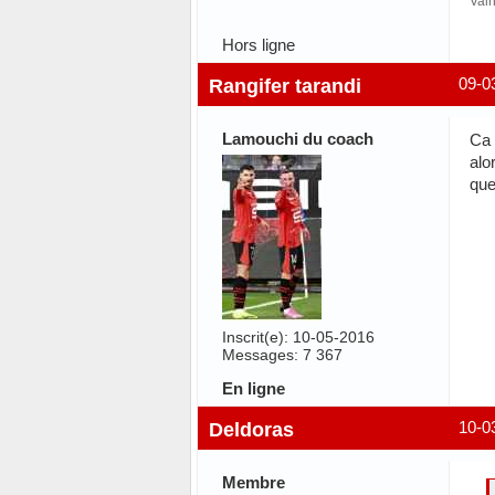
Vai
Hors ligne
Rangifer tarandi
09-0
Lamouchi du coach
Ca 
alo
que
Inscrit(e): 10-05-2016
Messages: 7 367
En ligne
Deldoras
10-0
Membre