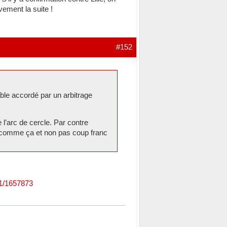
vement la suite !
#152
able accordé par un arbitrage
 l’arc de cercle. Par contre
as comme ça et non pas coup franc
-1/1657873