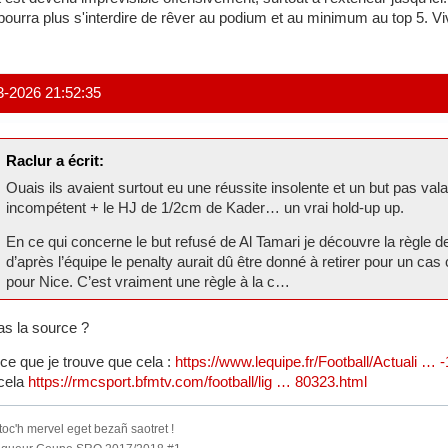
pourra plus s'interdire de rêver au podium et au minimum au top 5. Vi
3-2026 21:52:35
Raclur a écrit:
Ouais ils avaient surtout eu une réussite insolente et un but pas val
incompétent + le HJ de 1/2cm de Kader… un vrai hold-up up.
En ce qui concerne le but refusé de Al Tamari je découvre la règle de
d’après l’équipe le penalty aurait dû être donné à retirer pour un c
pour Nice. C’est vraiment une règle à la c…
as la source ?
ce que je trouve que cela :
https://www.lequipe.fr/Football/Actuali … 
cela
https://rmcsport.bfmtv.com/football/lig … 80323.html
oc'h mervel eget bezañ saotret !