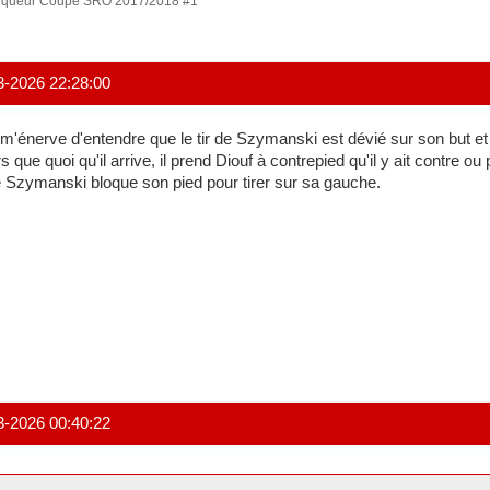
nqueur Coupe SRO 2017/2018 #1
3-2026 22:28:00
m'énerve d'entendre que le tir de Szymanski est dévié sur son but et 
rs que quoi qu'il arrive, il prend Diouf à contrepied qu'il y ait contre ou
 Szymanski bloque son pied pour tirer sur sa gauche.
3-2026 00:40:22