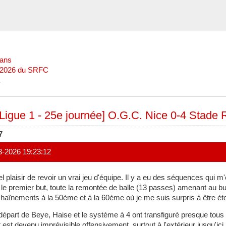
Mans
l 2026 du SRFC
[Ligue 1 - 25e journée] O.G.C. Nice 0-4 Stade 
7
3-2026 19:23:12
l plaisir de revoir un vrai jeu d'équipe. Il y a eu des séquences qui 
 le premier but, toute la remontée de balle (13 passes) amenant au b
haînements à la 50ème et à la 60ème où je me suis surpris à être éto
départ de Beye, Haise et le système à 4 ont transfiguré presque tous 
t est devenu imprévisible offensivement, surtout à l'extérieur jusqu'ici. 