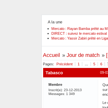
A la une
Mercato : Rayan Bamba prêté au 
DIRECT : suivez le mercato estiva
Mercato : Yassir Zabiri prêté en Liga
Accueil
»
Jour de match
»
Pages:
Précédent
1
…
5
6
Tabasco
09-0
Membre
Que
sur
Inscrit(e): 23-12-2013
Messages: 1 349
enc
Le 
tou