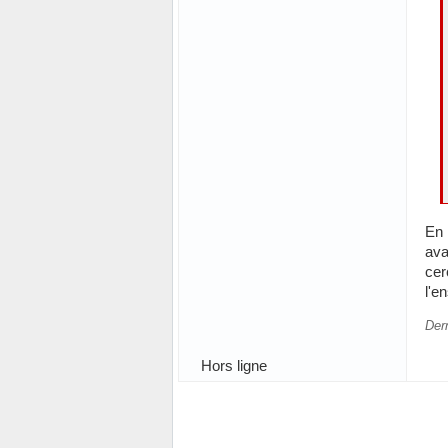
En 
ava
cer
l'e
Der
Hors ligne