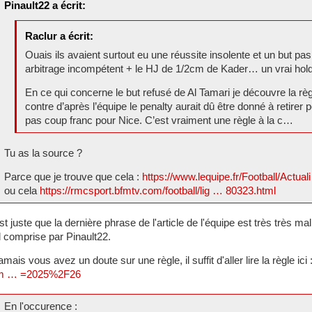
Pinault22 a écrit:
Raclur a écrit:
Ouais ils avaient surtout eu une réussite insolente et un but pa
arbitrage incompétent + le HJ de 1/2cm de Kader… un vrai hold
En ce qui concerne le but refusé de Al Tamari je découvre la règl
contre d’après l’équipe le penalty aurait dû être donné à retire
pas coup franc pour Nice. C’est vraiment une règle à la c…
Tu as la source ?
Parce que je trouve que cela :
https://www.lequipe.fr/Football/Actua
ou cela
https://rmcsport.bfmtv.com/football/lig … 80323.html
st juste que la dernière phrase de l'article de l'équipe est très très ma
 comprise par Pinault22.
jamais vous avez un doute sur une règle, il suffit d'aller lire la règle ici 
m … =2025%2F26
En l'occurence :