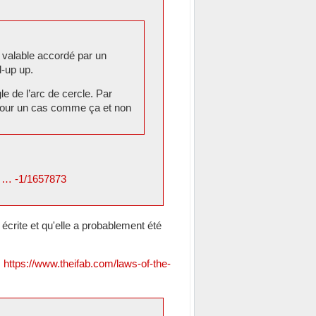
s valable accordé par un
-up up.
e de l’arc de cercle. Par
r pour un cas comme ça et non
li … -1/1657873
l écrite et qu'elle a probablement été
:
https://www.theifab.com/laws-of-the-