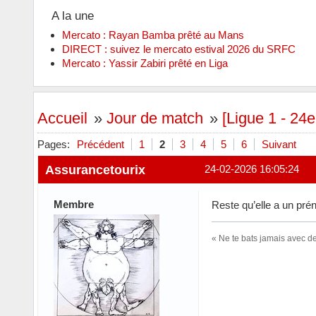
A la une
Mercato : Rayan Bamba prêté au Mans
DIRECT : suivez le mercato estival 2026 du SRFC
Mercato : Yassir Zabiri prêté en Liga
Accueil
»
Jour de match
»
[Ligue 1 - 24
Pages:
Précédent
1
2
3
4
5
6
Suivant
Assurancetourix
24-02-2026 16:05:24
Membre
Reste qu’elle a un pr
« Ne te bats jamais avec d