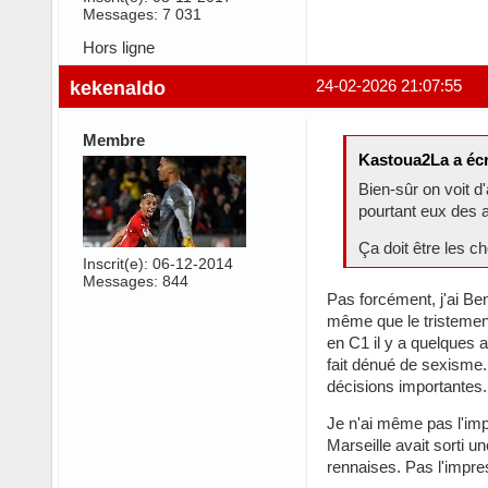
Messages: 7 031
Hors ligne
kekenaldo
24-02-2026 21:07:55
Membre
Kastoua2La a écr
Bien-sûr on voit d
pourtant eux des a
Ça doit être les 
Inscrit(e): 06-12-2014
Messages: 844
Pas forcément, j'ai Be
même que le tristement
en C1 il y a quelques a
fait dénué de sexisme. 
décisions importantes.
Je n'ai même pas l'imp
Marseille avait sorti u
rennaises. Pas l'impre