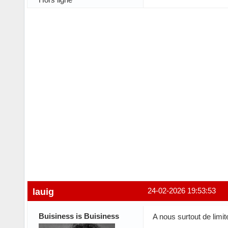
lauig
24-02-2026 19:53:53
Buisiness is Buisiness
A nous surtout de limit