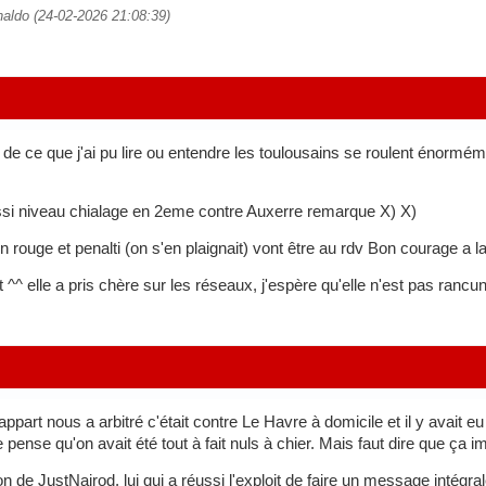
naldo (24-02-2026 21:08:39)
de ce que j'ai pu lire ou entendre les toulousains se roulent énorméme
@
ussi niveau chialage en 2eme contre Auxerre remarque X) X)
ton rouge et penalti (on s'en plaignait) vont être au rdv Bon courage a l
^^ elle a pris chère sur les réseaux, j'espère qu'elle n'est pas rancun
appart nous a arbitré c'était contre Le Havre à domicile et il y avait eu
pense qu'on avait été tout à fait nuls à chier. Mais faut dire que ça i
tion de JustNairod, lui qui a réussi l'exploit de faire un message intég