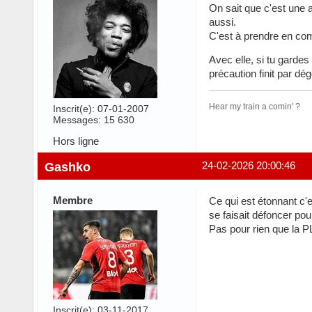
On sait que c'est une 
aussi.
C'est à prendre en co
Avec elle, si tu gardes
précaution finit par dé
Hear my train a comin' ?
Inscrit(e): 07-01-2007
Messages: 15 630
Hors ligne
Gashko
24-02-2026 20:00:46
Membre
Ce qui est étonnant c'e
se faisait défoncer pour
Pas pour rien que la PL
Inscrit(e): 03-11-2017