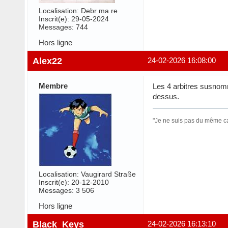
Localisation: Debr ma re
Inscrit(e): 29-05-2024
Messages: 744
Hors ligne
Alex22
24-02-2026 16:08:00
Membre
Les 4 arbitres susnomm
dessus.
"Je ne suis pas du même cal
Localisation: Vaugirard Straße
Inscrit(e): 20-12-2010
Messages: 3 506
Hors ligne
Black_Keys
24-02-2026 16:13:10