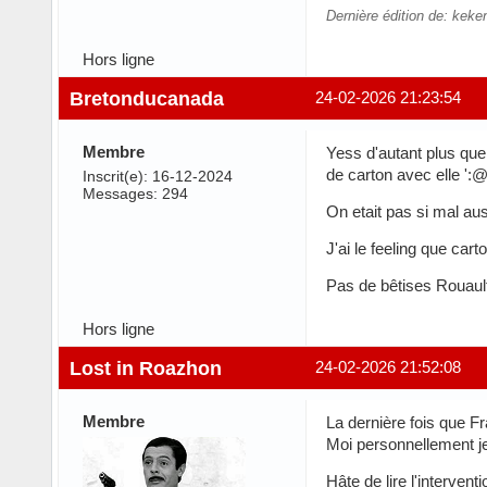
Dernière édition de: keke
Hors ligne
Bretonducanada
24-02-2026 21:23:54
Membre
Yess d'autant plus que 
de carton avec elle ':
Inscrit(e): 16-12-2024
Messages: 294
On etait pas si mal a
J'ai le feeling que car
Pas de bêtises Rouault 
Hors ligne
Lost in Roazhon
24-02-2026 21:52:08
Membre
La dernière fois que Fr
Moi personnellement je 
Hâte de lire l'interven