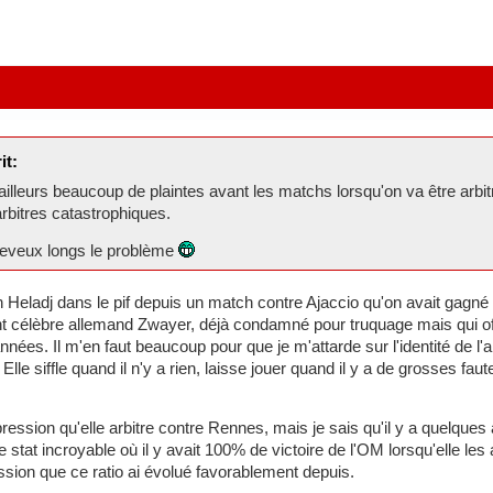
it:
'ailleurs beaucoup de plaintes avant les matchs lorsqu'on va être arbi
rbitres catastrophiques.
cheveux longs le problème
n Heladj dans le pif depuis un match contre Ajaccio qu'on avait gagn
 célèbre allemand Zwayer, déjà condamné pour truquage mais qui offic
nnées. Il m'en faut beaucoup pour que je m'attarde sur l'identité de l'a
Elle siffle quand il n'y a rien, laisse jouer quand il y a de grosses fau
ression qu'elle arbitre contre Rennes, mais je sais qu'il y a quelque
ne stat incroyable où il y avait 100% de victoire de l'OM lorsqu'elle 
ssion que ce ratio ai évolué favorablement depuis.