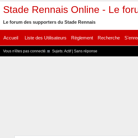
Stade Rennais Online - Le fo
Le forum des supporters du Stade Rennais
Accueil
Liste des Utilisateurs
Règlement
Recherche
S'enre
Vous n'êtes pas connecté.
Sujets:
Actif
|
Sans réponse