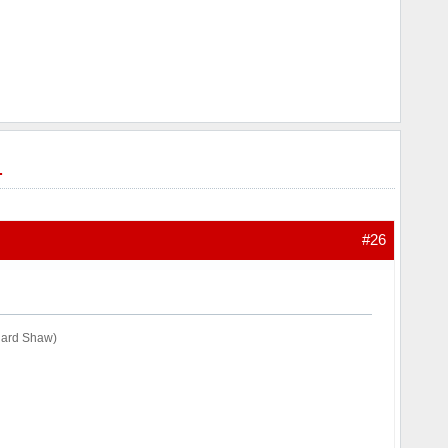
.
#26
rnard Shaw)