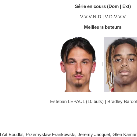
Série en cours (Dom | Ext)
V-V-V-N-D | V-D-V-V-V
Meilleurs buteurs
|
Esteban LEPAUL (10 buts) | Bradley Barcola
 Aït Boudlal, Przemysław Frankowski, Jérémy Jacquet, Glen Kamara