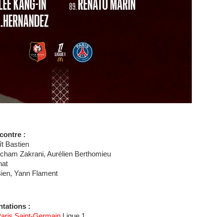
contre :
t Bastien
cham Zakrani, Aurélien Berthomieu
nat
Bien, Yann Flament
tations :
aris Saint-Germain
Ligue 1