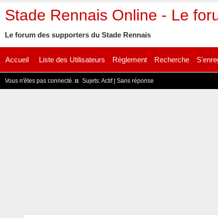
Stade Rennais Online - Le fo
Le forum des supporters du Stade Rennais
Accueil
Liste des Utilisateurs
Règlement
Recherche
S'enre
Vous n'êtes pas connecté.
Sujets:
Actif
|
Sans réponse