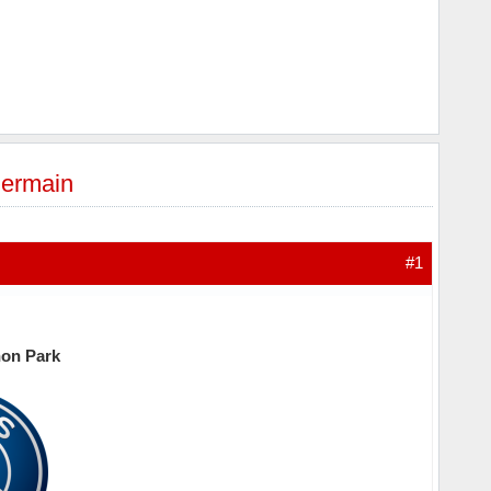
Germain
#1
hon Park