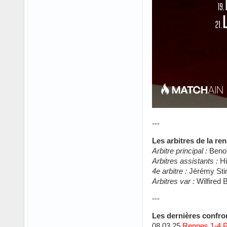
---
Les arbitres de la ren
Arbitre principal :
Benoî
Arbitres assistants :
Hi
4e arbitre :
Jérémy Sti
Arbitres var :
Wilfired 
---
Les dernières confron
08.03.25
Rennes 1-4 P