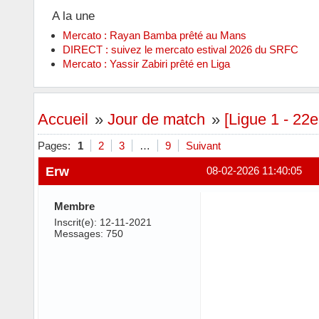
A la une
Mercato : Rayan Bamba prêté au Mans
DIRECT : suivez le mercato estival 2026 du SRFC
Mercato : Yassir Zabiri prêté en Liga
Accueil
»
Jour de match
»
[Ligue 1 - 22
Pages:
1
2
3
…
9
Suivant
Erw
08-02-2026 11:40:05
Membre
Inscrit(e): 12-11-2021
Messages: 750