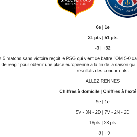
6e
|
1e
31 pts
|
51 pts
-3
|
+32
 5 matchs sans victoire reçoit le PSG qui vient de battre l'OM 5-0 da
de réagir pour obtenir une place européenne à la fin de la saison qui
résultats des concurrents.
ALLEZ RENNES
Chiffres à domicile
|
Chiffres à l'exté
9e | 1e
5V - 3N - 2D | 7V - 2N - 2D
18pts | 23 pts
+8 | +9