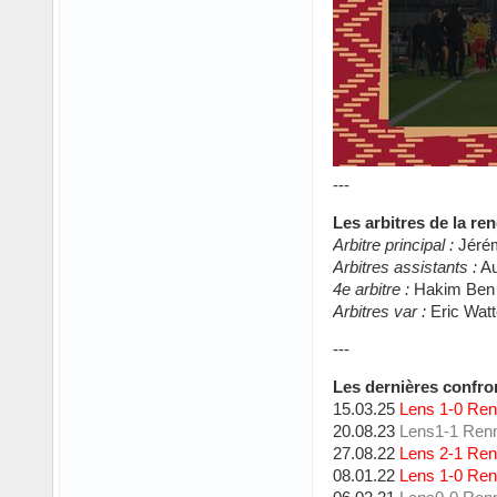
---
Les arbitres de la ren
Arbitre principal :
Jérém
Arbitres assistants :
Au
4e arbitre :
Hakim Ben 
Arbitres var :
Eric Watt
---
Les dernières confron
15.03.25
Lens 1-0 Re
20.08.23
Lens1-1 Ren
27.08.22
Lens 2-1 Re
08.01.22
Lens 1-0 Re