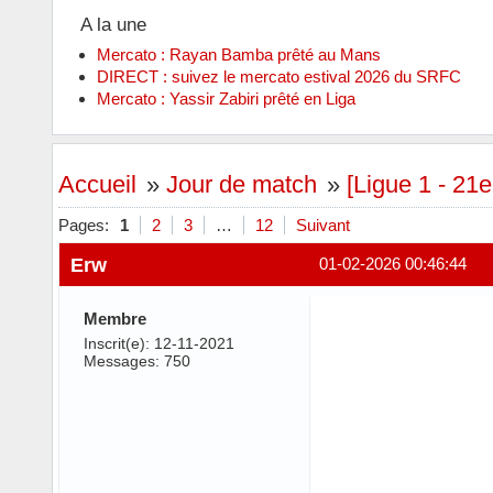
A la une
Mercato : Rayan Bamba prêté au Mans
DIRECT : suivez le mercato estival 2026 du SRFC
Mercato : Yassir Zabiri prêté en Liga
Accueil
»
Jour de match
»
[Ligue 1 - 21
Pages:
1
2
3
…
12
Suivant
Erw
01-02-2026 00:46:44
Membre
Inscrit(e): 12-11-2021
Messages: 750