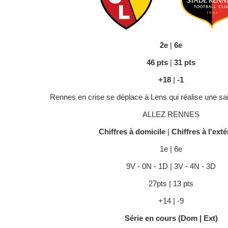
2e
|
6e
46 pts
|
31 pts
+18
|
-1
Rennes en crise se déplace à Lens qui réalise une sa
ALLEZ RENNES
Chiffres à domicile
|
Chiffres à l'exté
1e | 6e
9V - 0N - 1D | 3V - 4N - 3D
27pts | 13 pts
+14 | -9
Série en cours (Dom | Ext)