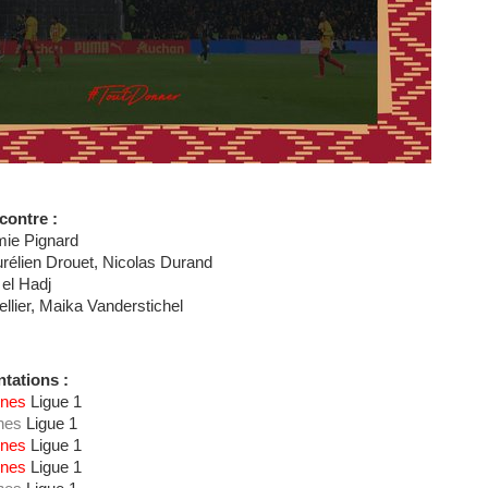
contre :
ie Pignard
rélien Drouet, Nicolas Durand
el Hadj
ellier, Maika Vanderstichel
tations :
nnes
Ligue 1
nes
Ligue 1
nnes
Ligue 1
nnes
Ligue 1