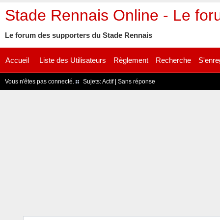
Stade Rennais Online - Le fo
Le forum des supporters du Stade Rennais
Accueil
Liste des Utilisateurs
Règlement
Recherche
S'enre
Vous n'êtes pas connecté.
Sujets:
Actif
|
Sans réponse