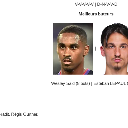
V-V-V-V-V | D-N-V-V-D
Meilleurs buteurs
|
Wesley Said (8 buts) | Esteban LEPAUL (
adit, Régis Gurtner,