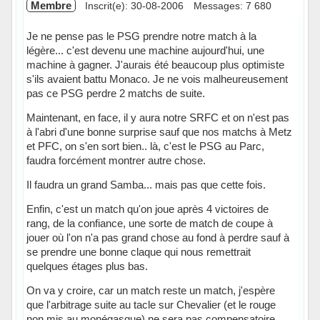
Membre
Inscrit(e): 30-08-2006
Messages: 7 680
Je ne pense pas le PSG prendre notre match à la
légère... c'est devenu une machine aujourd'hui, une
machine à gagner. J'aurais été beaucoup plus optimiste
s'ils avaient battu Monaco. Je ne vois malheureusement
pas ce PSG perdre 2 matchs de suite.
Maintenant, en face, il y aura notre SRFC et on n'est pas
à l'abri d'une bonne surprise sauf que nos matchs à Metz
et PFC, on s'en sort bien.. là, c'est le PSG au Parc,
faudra forcément montrer autre chose.
Il faudra un grand Samba... mais pas que cette fois.
Enfin, c'est un match qu'on joue après 4 victoires de
rang, de la confiance, une sorte de match de coupe à
jouer où l'on n'a pas grand chose au fond à perdre sauf à
se prendre une bonne claque qui nous remettrait
quelques étages plus bas.
On va y croire, car un match reste un match, j'espère
que l'arbitrage suite au tacle sur Chevalier (et le rouge
non mis au monégasque) ne sera pas compensatoire,