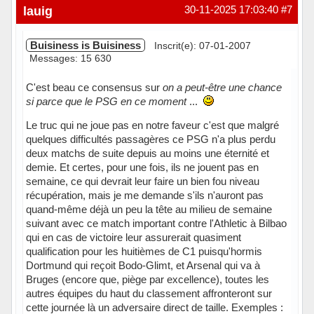
Hors ligne
lauig
30-11-2025 17:03:40
#7
Buisiness is Buisiness
Inscrit(e): 07-01-2007
Messages: 15 630
C'est beau ce consensus sur
on a peut-être une chance
si parce que le PSG en ce moment
...
Le truc qui ne joue pas en notre faveur c'est que malgré
quelques difficultés passagères ce PSG n'a plus perdu
deux matchs de suite depuis au moins une éternité et
demie. Et certes, pour une fois, ils ne jouent pas en
semaine, ce qui devrait leur faire un bien fou niveau
récupération, mais je me demande s'ils n'auront pas
quand-même déjà un peu la tête au milieu de semaine
suivant avec ce match important contre l'Athletic à Bilbao
qui en cas de victoire leur assurerait quasiment
qualification pour les huitièmes de C1 puisqu'hormis
Dortmund qui reçoit Bodo-Glimt, et Arsenal qui va à
Bruges (encore que, piège par excellence), toutes les
autres équipes du haut du classement affronteront sur
cette journée là un adversaire direct de taille. Exemples :