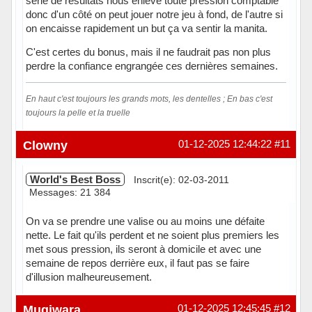
série de résultats nous enlève toute pression comptable
donc d'un côté on peut jouer notre jeu à fond, de l'autre si
on encaisse rapidement un but ça va sentir la manita.
C'est certes du bonus, mais il ne faudrait pas non plus
perdre la confiance engrangée ces dernières semaines.
En haut c'est toujours les grands mots, les dentelles ; En bas c'est
toujours la pelle et la truelle
Hors ligne
Clowny
01-12-2025 12:44:22
#11
World's Best Boss
Inscrit(e): 02-03-2011
Messages: 21 384
On va se prendre une valise ou au moins une défaite
nette. Le fait qu'ils perdent et ne soient plus premiers les
met sous pression, ils seront à domicile et avec une
semaine de repos derrière eux, il faut pas se faire
d'illusion malheureusement.
En ligne
Mugiwara
01-12-2025 12:45:45
#12