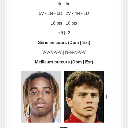
4e | 5e
5V - 1N - 0D | 2V - 4N - 1D
16 pts | 10 pts
+9 | -2
Série en cours (Dom | Ext)
V-V-N-V-V | N-N-N-V-V
Meilleurs buteurs (Dom | Ext)
|