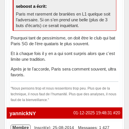
seboost a écrit:
Paris met rarement de branlées en L1 quelque soit
l’adversaire. Si on s’en prend une belle (plus de 3
buts d’écarts) ce serait inquiétant.
Pourquoi tant de pessimisme, on doit être le club qui bat
Paris SG de l'ère quataris le plus souvent.
Et à chaque fois il y en a qui sont surpris alors que c'est
limite une tradition.
Après je te l'accorde, Paris sera comment souvent, ultra
favoris.
"Nous pensons trop et nous ressentons trop peu. Plus que de la
technique, il nous faut de l’humanité. Plus que des analyses, il nous
faut de la bienveillance."
Hors ligne
yannickNY
01-12-2025 19:48:31
#20
Membre
Inscrit(e): 25-08-2014
Messages: 1 427