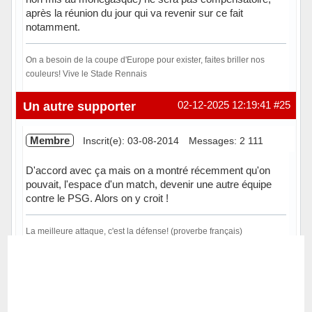
après la réunion du jour qui va revenir sur ce fait
notamment.
On a besoin de la coupe d'Europe pour exister, faites briller nos
couleurs! Vive le Stade Rennais
Hors ligne
Un autre supporter
02-12-2025 12:19:41
#25
Membre
Inscrit(e): 03-08-2014
Messages: 2 111
D'accord avec ça mais on a montré récemment qu'on
pouvait, l'espace d'un match, devenir une autre équipe
contre le PSG. Alors on y croit !
La meilleure attaque, c'est la défense! (proverbe français)
Hors ligne
Pages:
1
2
3
…
7
Suivant
Accueil
»
Jour de match
»
[Ligue 1 - 15e Journée] Paris Saint-Germain 5-0 Stade