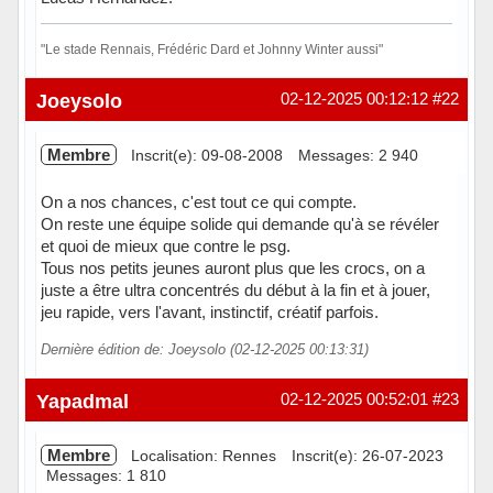
"Le stade Rennais, Frédéric Dard et Johnny Winter aussi"
Hors ligne
Joeysolo
02-12-2025 00:12:12
#22
Membre
Inscrit(e): 09-08-2008
Messages: 2 940
On a nos chances, c'est tout ce qui compte.
On reste une équipe solide qui demande qu'à se révéler
et quoi de mieux que contre le psg.
Tous nos petits jeunes auront plus que les crocs, on a
juste a être ultra concentrés du début à la fin et à jouer,
jeu rapide, vers l'avant, instinctif, créatif parfois.
Dernière édition de: Joeysolo (02-12-2025 00:13:31)
Hors ligne
Yapadmal
02-12-2025 00:52:01
#23
Membre
Localisation: Rennes
Inscrit(e): 26-07-2023
Messages: 1 810