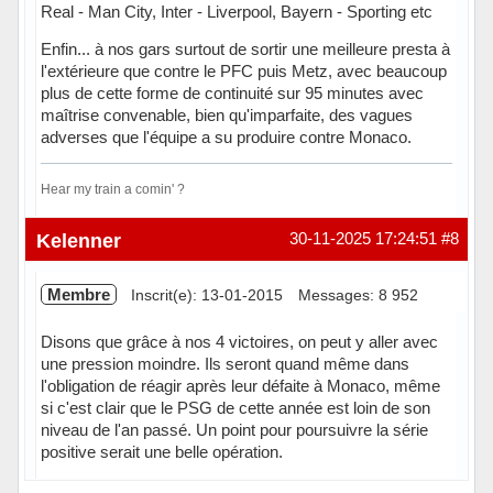
Real - Man City, Inter - Liverpool, Bayern - Sporting etc
Enfin... à nos gars surtout de sortir une meilleure presta à
l'extérieure que contre le PFC puis Metz, avec beaucoup
plus de cette forme de continuité sur 95 minutes avec
maîtrise convenable, bien qu'imparfaite, des vagues
adverses que l'équipe a su produire contre Monaco.
Hear my train a comin' ?
En ligne
Kelenner
30-11-2025 17:24:51
#8
Membre
Inscrit(e): 13-01-2015
Messages: 8 952
Disons que grâce à nos 4 victoires, on peut y aller avec
une pression moindre. Ils seront quand même dans
l'obligation de réagir après leur défaite à Monaco, même
si c'est clair que le PSG de cette année est loin de son
niveau de l'an passé. Un point pour poursuivre la série
positive serait une belle opération.