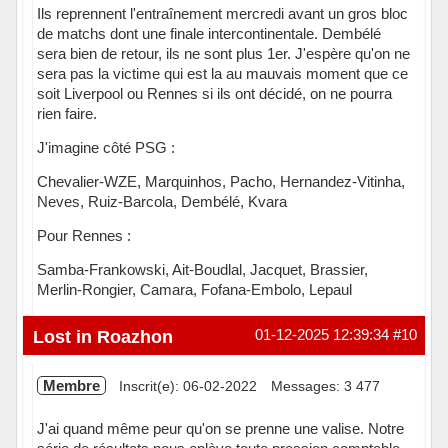
Ils reprennent l'entraînement mercredi avant un gros bloc
de matchs dont une finale intercontinentale. Dembélé
sera bien de retour, ils ne sont plus 1er. J'espère qu'on ne
sera pas la victime qui est la au mauvais moment que ce
soit Liverpool ou Rennes si ils ont décidé, on ne pourra
rien faire.
J'imagine côté PSG :
Chevalier-WZE, Marquinhos, Pacho, Hernandez-Vitinha,
Neves, Ruiz-Barcola, Dembélé, Kvara
Pour Rennes :
Samba-Frankowski, Ait-Boudlal, Jacquet, Brassier,
Merlin-Rongier, Camara, Fofana-Embolo, Lepaul
Hors ligne
Lost in Roazhon
01-12-2025 12:39:34
#10
Membre
Inscrit(e): 06-02-2022
Messages: 3 477
J'ai quand même peur qu'on se prenne une valise. Notre