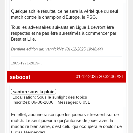
Quelque soit le résultat, ce ne sera la vérité que du seul
match contre le champion d'Europe, le PSG.
Tous les adversaires suivants en Ligue 1 devront être
respectés et ne pas être surestimés à commencer par
Brest et Lille.
Dernière édition de: yannickNY (01-12-2025 19:48:44)
1965-1971-2019-...
Hors ligne
seboost
01-12-2025 20:32:36
#21
santon sous la pluie
Localisation: Sous le sunlight des topics
Inscrit(e): 06-08-2006
Messages: 8 051
En effet, aucune raison que les joueurs stressent sur ce
match. Le seul joueur à qui j’autorise de jouer avec la
mâchoire bien serré, c’est celui qui occupera le couloir de
Lucas Hernandez.