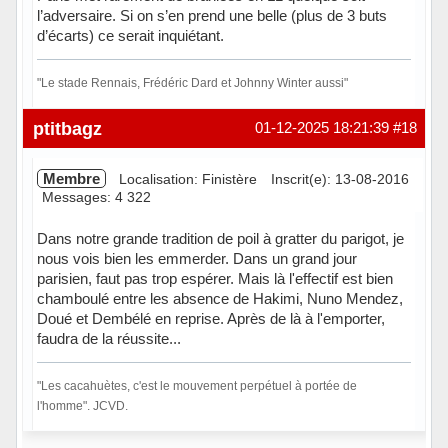
l’adversaire. Si on s’en prend une belle (plus de 3 buts
d’écarts) ce serait inquiétant.
"Le stade Rennais, Frédéric Dard et Johnny Winter aussi"
Hors ligne
ptitbagz
01-12-2025 18:21:39
#18
Membre
Localisation: Finistère
Inscrit(e): 13-08-2016
Messages: 4 322
Dans notre grande tradition de poil à gratter du parigot, je
nous vois bien les emmerder. Dans un grand jour
parisien, faut pas trop espérer. Mais là l'effectif est bien
chamboulé entre les absence de Hakimi, Nuno Mendez,
Doué et Dembélé en reprise. Après de là à l'emporter,
faudra de la réussite...
"Les cacahuètes, c'est le mouvement perpétuel à portée de
l'homme". JCVD.
Hors ligne