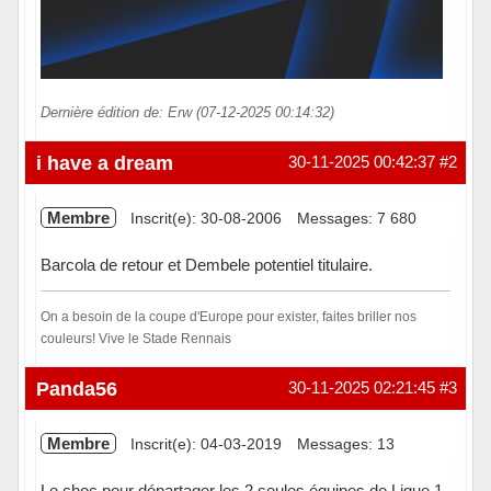
Dernière édition de: Erw (07-12-2025 00:14:32)
Hors ligne
i have a dream
30-11-2025 00:42:37
#2
Membre
Inscrit(e): 30-08-2006
Messages: 7 680
Barcola de retour et Dembele potentiel titulaire.
On a besoin de la coupe d'Europe pour exister, faites briller nos
couleurs! Vive le Stade Rennais
Hors ligne
Panda56
30-11-2025 02:21:45
#3
Membre
Inscrit(e): 04-03-2019
Messages: 13
Le choc pour départager les 2 seules équipes de Ligue 1