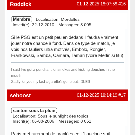
Hors ligne
Roddick
01-12-2025 18:07:59
#16
Membre
Localisation: Mordelles
Inscrit(e): 22-12-2010
Messages: 3 005
Si le PSG est un petit peu en dedans il faudra vraiment
jouer notre chance à fond. Dans ce type de match, je
vois nos tauliers ultra motivés, Embolo, Rongier,
Frankowski, Samba, Camara, Tamari (voire Merlin si titu)
I said I've got a penchant for smokes and kicking douches in the
mouth.
Sadly for you my last cigarette's gone out. IDLES
Hors ligne
seboost
01-12-2025 18:14:19
#17
santon sous la pluie
Localisation: Sous le sunlight des topics
Inscrit(e): 06-08-2006
Messages: 8 051
Paris met rarement de branlées en L1 quelque soit