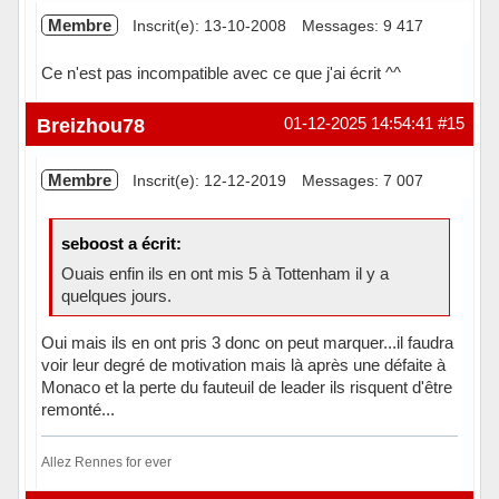
Membre
Inscrit(e): 13-10-2008
Messages: 9 417
Ce n'est pas incompatible avec ce que j'ai écrit ^^
Hors ligne
Breizhou78
01-12-2025 14:54:41
#15
Membre
Inscrit(e): 12-12-2019
Messages: 7 007
seboost a écrit:
Ouais enfin ils en ont mis 5 à Tottenham il y a
quelques jours.
Oui mais ils en ont pris 3 donc on peut marquer...il faudra
voir leur degré de motivation mais là après une défaite à
Monaco et la perte du fauteuil de leader ils risquent d'être
remonté...
Allez Rennes for ever