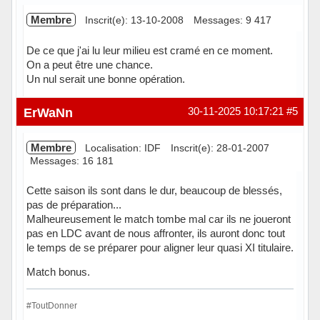
Membre
Inscrit(e): 13-10-2008
Messages: 9 417
De ce que j'ai lu leur milieu est cramé en ce moment.
On a peut être une chance.
Un nul serait une bonne opération.
Hors ligne
ErWaNn
30-11-2025 10:17:21
#5
Membre
Localisation: IDF
Inscrit(e): 28-01-2007
Messages: 16 181
Cette saison ils sont dans le dur, beaucoup de blessés,
pas de préparation...
Malheureusement le match tombe mal car ils ne joueront
pas en LDC avant de nous affronter, ils auront donc tout
le temps de se préparer pour aligner leur quasi XI titulaire.
Match bonus.
#ToutDonner