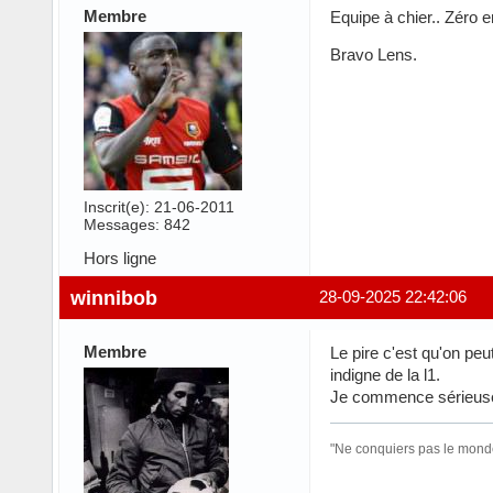
Membre
Equipe à chier.. Zéro 
Bravo Lens.
Inscrit(e): 21-06-2011
Messages: 842
Hors ligne
winnibob
28-09-2025 22:42:06
Membre
Le pire c'est qu'on peu
indigne de la l1.
Je commence sérieusem
"Ne conquiers pas le monde 