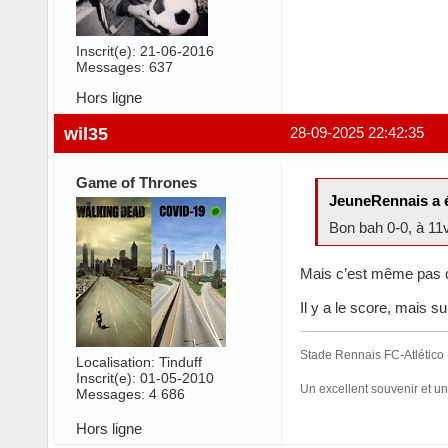
Inscrit(e): 21-06-2016
Messages: 637
Hors ligne
wil35
28-09-2025 22:42:35
Game of Thrones
JeuneRennais a é
Bon bah 0-0, à 11
Mais c’est même pas ça.
Il y a le score, mais sur
Stade Rennais FC-Atlético M
Localisation: Tinduff
Inscrit(e): 01-05-2010
Un excellent souvenir et 
Messages: 4 686
Hors ligne