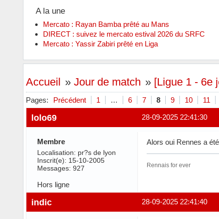
A la une
Mercato : Rayan Bamba prêté au Mans
DIRECT : suivez le mercato estival 2026 du SRFC
Mercato : Yassir Zabiri prêté en Liga
Accueil
»
Jour de match
»
[Ligue 1 - 6e
Pages:
Précédent
1
…
6
7
8
9
10
11
lolo69
28-09-2025 22:41:30
Membre
Alors oui Rennes a été 
Localisation: pr?s de lyon
Inscrit(e): 15-10-2005
Rennais for ever
Messages: 927
Hors ligne
indic
28-09-2025 22:41:40