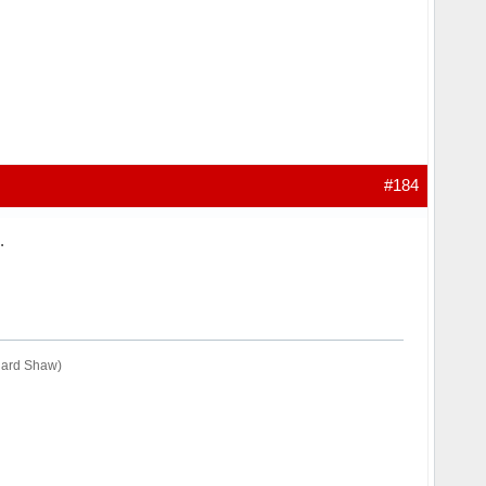
#184
.
rnard Shaw)