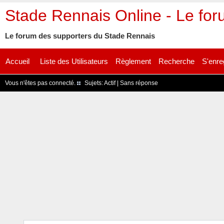
Stade Rennais Online - Le fo
Le forum des supporters du Stade Rennais
Accueil
Liste des Utilisateurs
Règlement
Recherche
S'enre
Vous n'êtes pas connecté.
Sujets:
Actif
|
Sans réponse