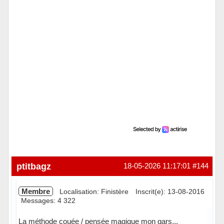
ptitbagz
18-05-2026 11:17:01
#144
Membre
Localisation: Finistère
Inscrit(e): 13-08-2016
Messages: 4 322
La méthode couée / pensée magique mon gars...