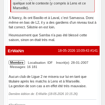
quelque soit le contexte (y compris à Lens et ce
Marseille).
A Nancy, ils ont Basilio et à Laval, c'est Samassa. Donc
même en bas de L2, il y a des gardiens d'un niveau tout à
fait correct. Silistrie en est loin.
Heureusement que Samba n'a pas été blessé cette
saison, sinon on était très mal.
Hors ligne
ErWaNn
18-05-2026 10:09:43
#141
Membre
Localisation: IDF
Inscrit(e): 28-01-2007
Messages: 16 181
Aucun club de Ligue 2 ne misera sur lui en tant que
titulaire après les matchs à Lens et à Marseille.
La gestion de son cas a en effet été très mauvaise.
Dernière édition de: ErWaNn (18-05-2026 10:15:26)
#ToutDonner