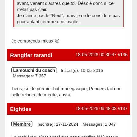
avant, venant d'autres que toi. Désolé donc si ce
n'était pas clair.
Je n'aime pas le "Next", mais je ne le considère pas
pour autant comme une insulte.
Je comprends mieux 😉
Hors ligne
Rangifer tarandi
18-05-2026 00:30:47
#136
Lamouchi du coach
Inscrit(e): 10-05-2016
Messages: 7 367
Tiens, sur le premier but monégasque, Penders fait une
belle relance de merde, aussi...
Hors ligne
Eighties
18-05-2026 09:48:03
#137
Membre
Inscrit(e): 27-11-2024
Messages: 1 047