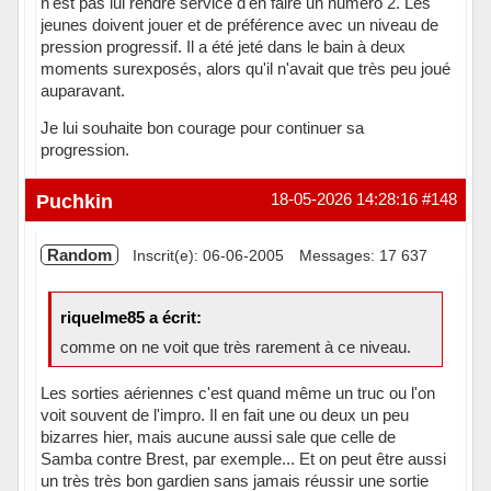
n'est pas lui rendre service d'en faire un numéro 2. Les
jeunes doivent jouer et de préférence avec un niveau de
pression progressif. Il a été jeté dans le bain à deux
moments surexposés, alors qu'il n'avait que très peu joué
auparavant.
Je lui souhaite bon courage pour continuer sa
progression.
Hors ligne
Puchkin
18-05-2026 14:28:16
#148
Random
Inscrit(e): 06-06-2005
Messages: 17 637
riquelme85 a écrit:
comme on ne voit que très rarement à ce niveau.
Les sorties aériennes c'est quand même un truc ou l'on
voit souvent de l'impro. Il en fait une ou deux un peu
bizarres hier, mais aucune aussi sale que celle de
Samba contre Brest, par exemple... Et on peut être aussi
un très très bon gardien sans jamais réussir une sortie