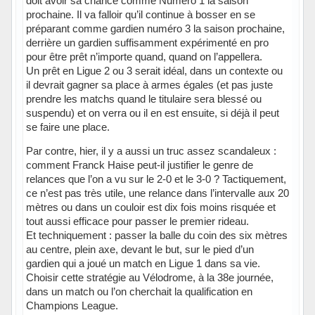
doit avoir sa chance comme Numéro 1 la saison
prochaine. Il va falloir qu’il continue à bosser en se
préparant comme gardien numéro 3 la saison prochaine,
derrière un gardien suffisamment expérimenté en pro
pour être prêt n’importe quand, quand on l’appellera.
Un prêt en Ligue 2 ou 3 serait idéal, dans un contexte ou
il devrait gagner sa place à armes égales (et pas juste
prendre les matchs quand le titulaire sera blessé ou
suspendu) et on verra ou il en est ensuite, si déjà il peut
se faire une place.
Par contre, hier, il y a aussi un truc assez scandaleux :
comment Franck Haise peut-il justifier le genre de
relances que l’on a vu sur le 2-0 et le 3-0 ? Tactiquement,
ce n’est pas très utile, une relance dans l’intervalle aux 20
mètres ou dans un couloir est dix fois moins risquée et
tout aussi efficace pour passer le premier rideau.
Et techniquement : passer la balle du coin des six mètres
au centre, plein axe, devant le but, sur le pied d’un
gardien qui a joué un match en Ligue 1 dans sa vie.
Choisir cette stratégie au Vélodrome, à la 38e journée,
dans un match ou l’on cherchait la qualification en
Champions League.