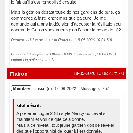
le fait qu'il s'est remobilisé ensuite.
Mais la gestion désastreuse de nos gardiens de buts, ça
commence à faire longtemps que ça dure. Je me
demande qui a pris la décision d'accepter la résiliation du
contrat de Gallon sans aucun plan B pour le poste de n°2.
Dernière édition de: Lost in Roazhon (18-05-2026 10:01:30)
En haut c'est toujours les grands mots, les dentelles ; En bas c'est
toujours la pelle et la truelle
Hors ligne
FlaIron
18-05-2026 10:08:21
#140
Membre
Inscrit(e): 14-06-2022
Messages: 757
kitof a écrit:
A prêter en Ligue 2 (du style Nancy ou Laval si
maintien) et voir ce que cela donne.
Mais à ce niveau, tout jeune gardien doit se révèler
dès que l'opportunité de jouer lui est donnée,