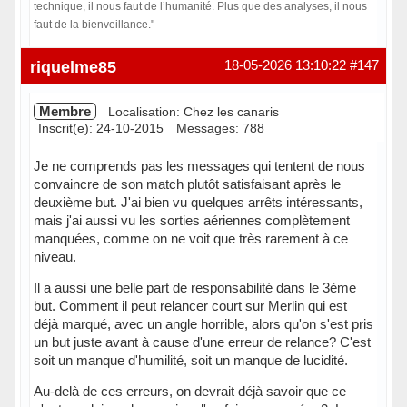
technique, il nous faut de l’humanité. Plus que des analyses, il nous
faut de la bienveillance."
Hors ligne
riquelme85
18-05-2026 13:10:22
#147
Membre
Localisation: Chez les canaris
Inscrit(e): 24-10-2015
Messages: 788
Je ne comprends pas les messages qui tentent de nous
convaincre de son match plutôt satisfaisant après le
deuxième but. J'ai bien vu quelques arrêts intéressants,
mais j'ai aussi vu les sorties aériennes complètement
manquées, comme on ne voit que très rarement à ce
niveau.
Il a aussi une belle part de responsabilité dans le 3ème
but. Comment il peut relancer court sur Merlin qui est
déjà marqué, avec un angle horrible, alors qu'on s'est pris
un but juste avant à cause d'une erreur de relance? C'est
soit un manque d'humilité, soit un manque de lucidité.
Au-delà de ces erreurs, on devrait déjà savoir que ce