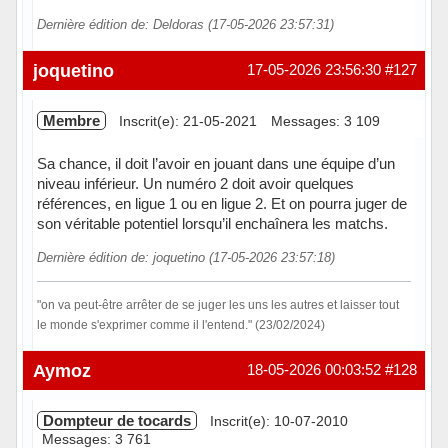
Dernière édition de: Deldoras (17-05-2026 23:57:31)
Hors ligne
joquetino
17-05-2026 23:56:30
#127
Membre
Inscrit(e): 21-05-2021
Messages: 3 109
Sa chance, il doit l’avoir en jouant dans une équipe d’un
niveau inférieur. Un numéro 2 doit avoir quelques
références, en ligue 1 ou en ligue 2. Et on pourra juger de
son véritable potentiel lorsqu’il enchaînera les matchs.
Dernière édition de: joquetino (17-05-2026 23:57:18)
"on va peut-être arrêter de se juger les uns les autres et laisser tout
le monde s'exprimer comme il l'entend." (23/02/2024)
Hors ligne
Aymoz
18-05-2026 00:03:52
#128
Dompteur de tocards
Inscrit(e): 10-07-2010
Messages: 3 761