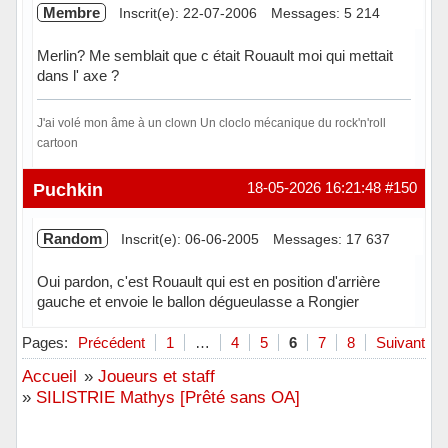
Membre
Inscrit(e): 22-07-2006
Messages: 5 214
Merlin? Me semblait que c était Rouault moi qui mettait
dans l' axe ?
J'ai volé mon âme à un clown Un cloclo mécanique du rock'n'roll
cartoon
Hors ligne
Puchkin
18-05-2026 16:21:48
#150
Random
Inscrit(e): 06-06-2005
Messages: 17 637
Oui pardon, c'est Rouault qui est en position d'arrière
gauche et envoie le ballon dégueulasse a Rongier
Hors ligne
Pages:
Précédent
1
…
4
5
6
7
8
Suivant
Accueil
»
Joueurs et staff
»
SILISTRIE Mathys [Prêté sans OA]