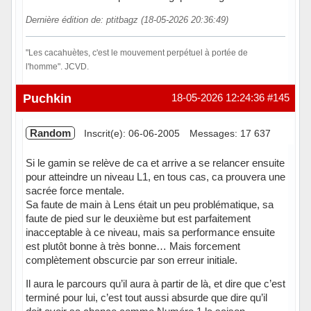
Dernière édition de: ptitbagz (18-05-2026 20:36:49)
"Les cacahuètes, c'est le mouvement perpétuel à portée de
l'homme". JCVD.
Hors ligne
Puchkin
18-05-2026 12:24:36
#145
Random
Inscrit(e): 06-06-2005
Messages: 17 637
Si le gamin se relève de ca et arrive a se relancer ensuite
pour atteindre un niveau L1, en tous cas, ca prouvera une
sacrée force mentale.
Sa faute de main à Lens était un peu problématique, sa
faute de pied sur le deuxième but est parfaitement
inacceptable à ce niveau, mais sa performance ensuite
est plutôt bonne à très bonne… Mais forcement
complètement obscurcie par son erreur initiale.
Il aura le parcours qu’il aura à partir de là, et dire que c’est
terminé pour lui, c’est tout aussi absurde que dire qu’il