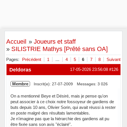
Accueil
»
Joueurs et staff
»
SILISTRIE Mathys [Prêté sans OA]
Pages:
Précédent
1
…
4
5
6
7
8
Suivant
Deldoras
17-05-2026 23:56:08
#126
Membre
Inscrit(e): 27-07-2009
Messages: 3 026
On a mentionné Beye et Désiré, mais je pense qu'on
peut associer à ce choix notre fossoyeur de gardiens de
buts depuis 10 ans, Olivier Sorin, qui avait réussi à rester
en poste malgré des résultats lamentables.
Je n'imagine pas que la hiérarchie des gardiens ait pu
être fixée sans son avis "éclairé".