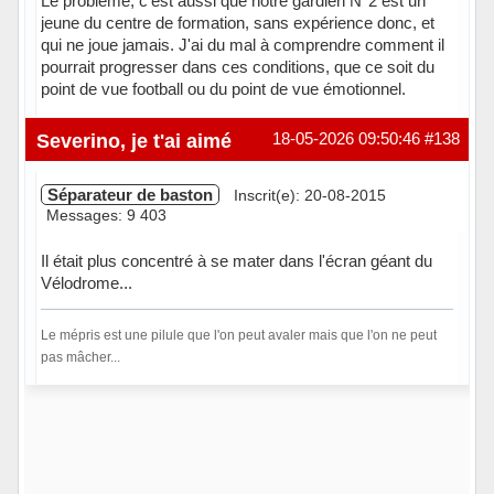
Le problème, c'est aussi que notre gardien N°2 est un
jeune du centre de formation, sans expérience donc, et
qui ne joue jamais. J'ai du mal à comprendre comment il
pourrait progresser dans ces conditions, que ce soit du
point de vue football ou du point de vue émotionnel.
Hors ligne
Severino, je t'ai aimé
18-05-2026 09:50:46
#138
Séparateur de baston
Inscrit(e): 20-08-2015
Messages: 9 403
Il était plus concentré à se mater dans l'écran géant du
Vélodrome...
Le mépris est une pilule que l'on peut avaler mais que l'on ne peut
pas mâcher...
Hors ligne