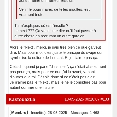
aurait mérité un meilleur résultat.
Venir le pourrir avec de telles insultes, est
vraiment triste.
Tu m'expliques où est l'insulte ?
Le next ??? Ça veut juste dire qu'il faut passer à
autre chose en recrutant un autre gardien
Alors le "Next", merci, je sais très bien ce que ça veut
dire. Mais pour moi, c'est juste le principe du swipe qui
symbolise la culture de l'instant. Et je n'aime pas ça.
Cela dit, quand je parle "d'insultes", ça n'était absolument
pas pour ça, mais pour ce que j'ai lu avant, venant
d'autres que toi. Désolé donc si ce n'était pas clair.
Je n'aime pas le "Next", mais je ne le considère pas pour
autant comme une insulte.
Hors ligne
Kastoua2La
18-05-2026 00:18:07
#133
Membre
Inscrit(e): 28-05-2025
Messages: 1 468