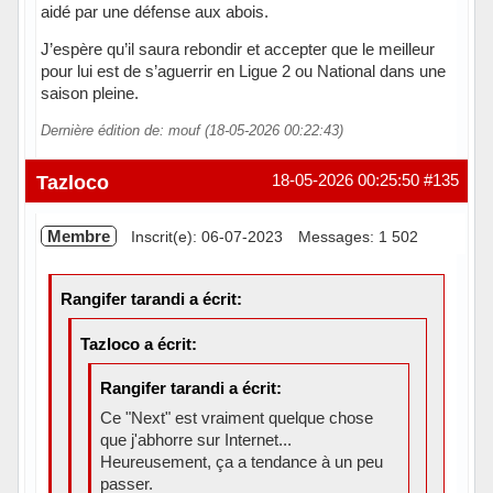
aidé par une défense aux abois.
J’espère qu’il saura rebondir et accepter que le meilleur
pour lui est de s’aguerrir en Ligue 2 ou National dans une
saison pleine.
Dernière édition de: mouf (18-05-2026 00:22:43)
Hors ligne
Tazloco
18-05-2026 00:25:50
#135
Membre
Inscrit(e): 06-07-2023
Messages: 1 502
Rangifer tarandi a écrit:
Tazloco a écrit:
Rangifer tarandi a écrit:
Ce "Next" est vraiment quelque chose
que j'abhorre sur Internet...
Heureusement, ça a tendance à un peu
passer.