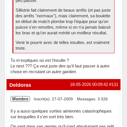
peu passer.
Sillistrie fait clairement de beaux arrêts (et pas juste
des arrêts "normaux"), mais clairement, sa boulette
en début de match plombe trop l'équipe pour qu'on
puisse s'en remettre, même si on n'a jamais baissé
les bras et qu'on aurait mérité un meilleur résultat.
Venir le pourrir avec de telles insultes, est vraiment
triste.
Tu m'expliques où est l'insulte ?
Le next ??? Ça veut juste dire qu'il faut passer à autre
chose en recrutant un autre gardien
Hors ligne
Deldoras
18-05-2026 00:09:42
#131
Membre
Inscrit(e): 27-07-2009
Messages: 3 026
Il y a aussi quelques sorties aériennes catastrophiques
sur lesquelles il s'en sort très bien.
On sent dans ses gestes qu'il n'est absolument pas prêt