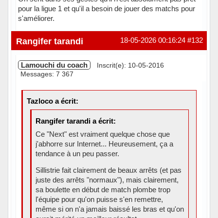
pour la ligue 1 et qu'il a besoin de jouer des matchs pour
s'améliorer.
Hors ligne
Rangifer tarandi
18-05-2026 00:16:24
#132
Lamouchi du coach
Inscrit(e): 10-05-2016
Messages: 7 367
Tazloco a écrit:
Rangifer tarandi a écrit:
Ce "Next" est vraiment quelque chose que
j'abhorre sur Internet... Heureusement, ça a
tendance à un peu passer.
Sillistrie fait clairement de beaux arrêts (et pas
juste des arrêts "normaux"), mais clairement,
sa boulette en début de match plombe trop
l'équipe pour qu'on puisse s'en remettre,
même si on n'a jamais baissé les bras et qu'on