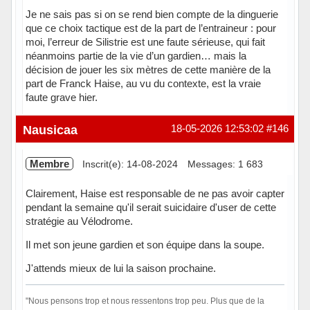
Je ne sais pas si on se rend bien compte de la dinguerie
que ce choix tactique est de la part de l’entraineur : pour
moi, l’erreur de Silistrie est une faute sérieuse, qui fait
néanmoins partie de la vie d’un gardien… mais la
décision de jouer les six mètres de cette manière de la
part de Franck Haise, au vu du contexte, est la vraie
faute grave hier.
Hors ligne
Nausicaa
18-05-2026 12:53:02
#146
Membre
Inscrit(e): 14-08-2024
Messages: 1 683
Clairement, Haise est responsable de ne pas avoir capter
pendant la semaine qu'il serait suicidaire d'user de cette
stratégie au Vélodrome.
Il met son jeune gardien et son équipe dans la soupe.
J'attends mieux de lui la saison prochaine.
"Nous pensons trop et nous ressentons trop peu. Plus que de la