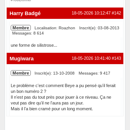
Hors ligne
Harry Badgé
18-05-2026 10:12:47
#142
Membre
Localisation: Roazhon
Inscrit(e): 03-08-2013
Messages: 8 614
une forme de silistrose...
Hors ligne
Mugiwara
18-05-2026 10:41:40
#143
Membre
Inscrit(e): 13-10-2008
Messages: 9 417
Le problème c'est comment Beye a pu pensé qu'il ferait
un bon numéro 2 ?
Il n'est pas du tout près pour jouer à ce niveau. Ça ne
veut pas dire qu'il ne l'aura pas un jour.
Mais il l'a bien cramé pour un long moment.
Hors ligne