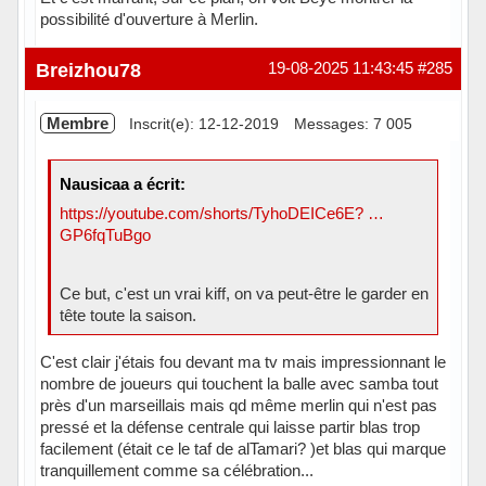
possibilité d'ouverture à Merlin.
Hors ligne
Breizhou78
19-08-2025 11:43:45
#285
Membre
Inscrit(e): 12-12-2019
Messages: 7 005
Nausicaa a écrit:
https://youtube.com/shorts/TyhoDEICe6E? …
GP6fqTuBgo
Ce but, c'est un vrai kiff, on va peut-être le garder en
tête toute la saison.
C'est clair j'étais fou devant ma tv mais impressionnant le
nombre de joueurs qui touchent la balle avec samba tout
près d'un marseillais mais qd même merlin qui n'est pas
pressé et la défense centrale qui laisse partir blas trop
facilement (était ce le taf de alTamari? )et blas qui marque
tranquillement comme sa célébration...