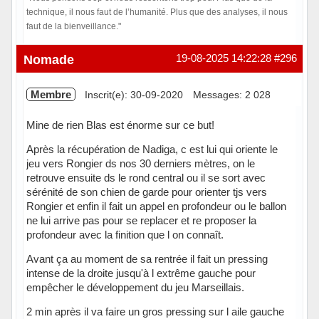
technique, il nous faut de l’humanité. Plus que des analyses, il nous
faut de la bienveillance."
Hors ligne
Nomade
19-08-2025 14:22:28
#296
Membre
Inscrit(e): 30-09-2020
Messages: 2 028
Mine de rien Blas est énorme sur ce but!
Après la récupération de Nadiga, c est lui qui oriente le
jeu vers Rongier ds nos 30 derniers mètres, on le
retrouve ensuite ds le rond central ou il se sort avec
sérénité de son chien de garde pour orienter tjs vers
Rongier et enfin il fait un appel en profondeur ou le ballon
ne lui arrive pas pour se replacer et re proposer la
profondeur avec la finition que l on connaît.
Avant ça au moment de sa rentrée il fait un pressing
intense de la droite jusqu'à l extrême gauche pour
empêcher le développement du jeu Marseillais.
2 min après il va faire un gros pressing sur l aile gauche