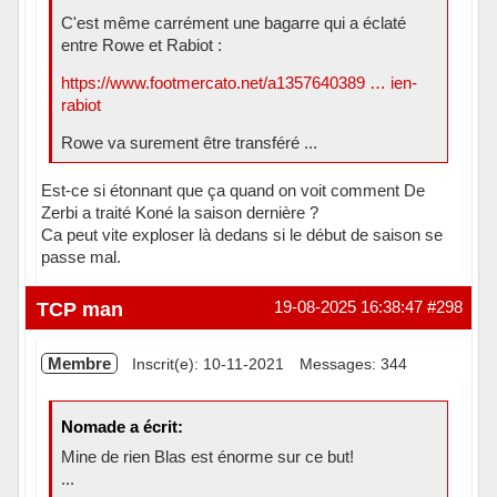
C'est même carrément une bagarre qui a éclaté
entre Rowe et Rabiot :
https://www.footmercato.net/a1357640389 … ien-
rabiot
Rowe va surement être transféré ...
Est-ce si étonnant que ça quand on voit comment De
Zerbi a traité Koné la saison dernière ?
Ca peut vite exploser là dedans si le début de saison se
passe mal.
Hors ligne
TCP man
19-08-2025 16:38:47
#298
Membre
Inscrit(e): 10-11-2021
Messages: 344
Nomade a écrit:
Mine de rien Blas est énorme sur ce but!
...