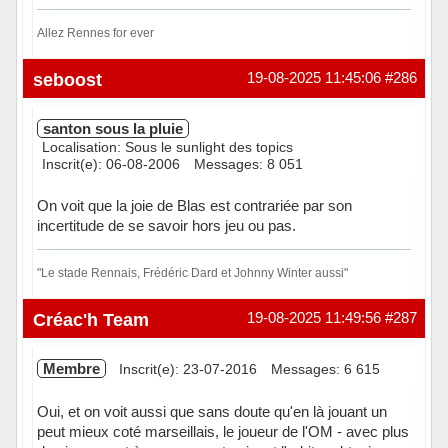
Allez Rennes for ever
Hors ligne
seboost
19-08-2025 11:45:06
#286
santon sous la pluie
Localisation: Sous le sunlight des topics
Inscrit(e): 06-08-2006
Messages: 8 051
On voit que la joie de Blas est contrariée par son
incertitude de se savoir hors jeu ou pas.
"Le stade Rennais, Frédéric Dard et Johnny Winter aussi"
Hors ligne
Créac'h Team
19-08-2025 11:49:56
#287
Membre
Inscrit(e): 23-07-2016
Messages: 6 615
Oui, et on voit aussi que sans doute qu'en là jouant un
peut mieux coté marseillais, le joueur de l'OM - avec plus