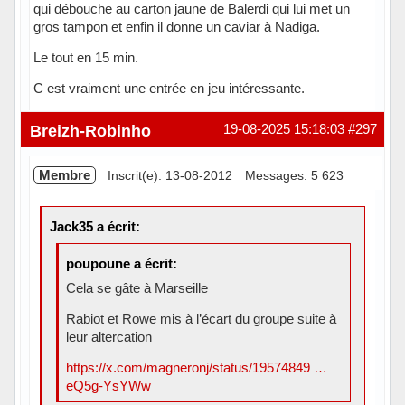
qui débouche au carton jaune de Balerdi qui lui met un
gros tampon et enfin il donne un caviar à Nadiga.
Le tout en 15 min.
C est vraiment une entrée en jeu intéressante.
Hors ligne
Breizh-Robinho
19-08-2025 15:18:03
#297
Membre
Inscrit(e): 13-08-2012
Messages: 5 623
Jack35 a écrit:
poupoune a écrit:
Cela se gâte à Marseille
Rabiot et Rowe mis à l’écart du groupe suite à
leur altercation
https://x.com/magneronj/status/19574849 …
eQ5g-YsYWw