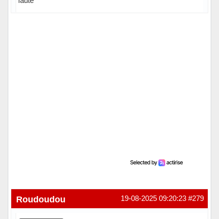
faute
Hors ligne
Roudoudou
19-08-2025 09:20:23
#279