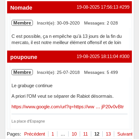
Nomade
19-08-2025 17:56:13
#299
Membre
Inscrit(e): 30-09-2020
Messages: 2 028
C est possible, ça n empêche qu'à 13 jours de la fin du
mercato, il est notre meilleur élément offensif et de loin
Hors ligne
poupoune
19-08-2025 18:11:04
#300
Membre
Inscrit(e): 25-07-2018
Messages: 5 499
Le grabuge continue
A priori l’OM veut se séparer de Rabiot désormais.
https://www.google.com/url?q=https://ww … jP20v0vBtr
La place d'Espagne
Hors ligne
Pages:
Précédent
1
…
10
11
12
13
Suivant