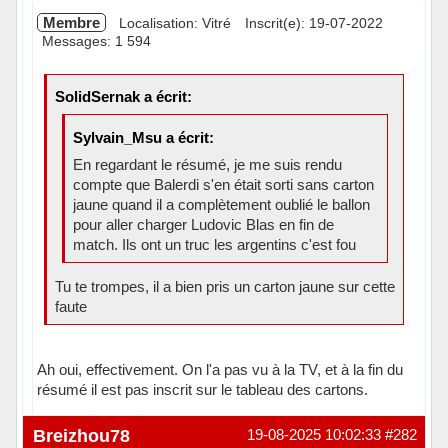
Membre
Localisation: Vitré
Inscrit(e): 19-07-2022
Messages: 1 594
SolidSernak a écrit:
Sylvain_Msu a écrit:
En regardant le résumé, je me suis rendu
compte que Balerdi s'en était sorti sans carton
jaune quand il a complètement oublié le ballon
pour aller charger Ludovic Blas en fin de
match. Ils ont un truc les argentins c'est fou
Tu te trompes, il a bien pris un carton jaune sur cette
faute
Ah oui, effectivement. On l'a pas vu à la TV, et à la fin du
résumé il est pas inscrit sur le tableau des cartons.
En ligne
Breizhou78
19-08-2025 10:02:33
#282