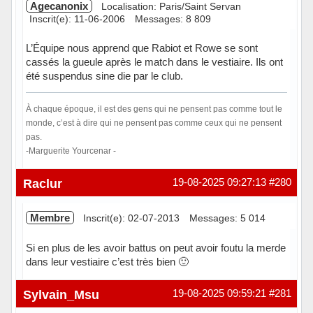
Agecanonix
Localisation: Paris/Saint Servan
Inscrit(e): 11-06-2006
Messages: 8 809
L’Équipe nous apprend que Rabiot et Rowe se sont
cassés la gueule après le match dans le vestiaire. Ils ont
été suspendus sine die par le club.
À chaque époque, il est des gens qui ne pensent pas comme tout le
monde, c’est à dire qui ne pensent pas comme ceux qui ne pensent
pas.
-Marguerite Yourcenar -
Hors ligne
Raclur
19-08-2025 09:27:13
#280
Membre
Inscrit(e): 02-07-2013
Messages: 5 014
Si en plus de les avoir battus on peut avoir foutu la merde
dans leur vestiaire c’est très bien 🙂
Hors ligne
Sylvain_Msu
19-08-2025 09:59:21
#281