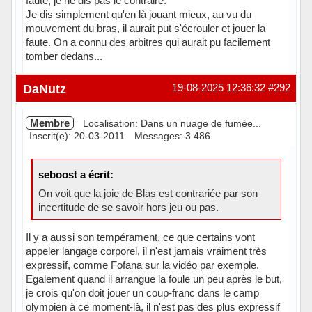
faute, je ne dis pas le contraire.
Je dis simplement qu'en là jouant mieux, au vu du
mouvement du bras, il aurait put s'écrouler et jouer la
faute. On a connu des arbitres qui aurait pu facilement
tomber dedans...
Hors ligne
DaNutz
19-08-2025 12:36:32
#292
Membre
Localisation: Dans un nuage de fumée...
Inscrit(e): 20-03-2011
Messages: 3 486
seboost a écrit:
On voit que la joie de Blas est contrariée par son
incertitude de se savoir hors jeu ou pas.
Il y a aussi son tempérament, ce que certains vont
appeler langage corporel, il n'est jamais vraiment très
expressif, comme Fofana sur la vidéo par exemple.
Egalement quand il arrangue la foule un peu après le but,
je crois qu'on doit jouer un coup-franc dans le camp
olympien à ce moment-là, il n'est pas des plus expressif