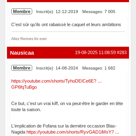
Membre
Inscrit(e): 12-12-2019
Messages: 7 005
C'est sûr qu'ils ont rabaissé le caquet et leurs ambitions
Allez Rennes for ever
Hors ligne
Nausicaa
19-08-2025 11:08:59
#283
Membre
Inscrit(e): 14-08-2024
Messages: 1 682
https://youtube.com/shorts/TyhoDEICe6E? …
GP6fqTuBgo
Ce but, c'est un vrai kiff, on va peut-être le garder en tête
toute la saison.
L'implication de Fofana sur la dernière occasion Blas-
Nagida
https://youtube.com/shorts/RyvGAD1iMsY? …