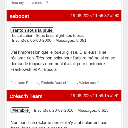
Hear my train a comin' ?
Hors ligne
seboost
19-08-2025 11:56:32
#290
santon sous la pluie
Localisation: Sous le sunlight des topics
Inscrit(e): 06-08-2006
Messages: 8 051
J’ai l’impression que le joueur glisse. D’ailleurs, il ne
réclame rien. Très bon point pour l’arbitre même si on se
demande toujours comment il a fait pour confondre
Frankowski et Ait Boudlal.
"Le stade Rennais, Frédéric Dard et Johnny Winter aussi"
Hors ligne
Créac'h Team
19-08-2025 11:59:15
#291
Membre
Inscrit(e): 23-07-2016
Messages: 6 615
Non non il ne réclame rien et il n'y a absolument pas