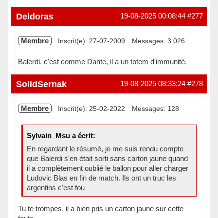
En ligne
Deldoras
19-08-2025 00:08:44
#277
Membre
Inscrit(e): 27-07-2009
Messages: 3 026
Balerdi, c'est comme Dante, il a un totem d'immunité.
Hors ligne
SolidSernak
19-08-2025 08:33:24
#278
Membre
Inscrit(e): 25-02-2022
Messages: 128
Sylvain_Msu a écrit:
En regardant le résumé, je me suis rendu compte
que Balerdi s'en était sorti sans carton jaune quand
il a complètement oublié le ballon pour aller charger
Ludovic Blas en fin de match. Ils ont un truc les
argentins c'est fou
Tu te trompes, il a bien pris un carton jaune sur cette