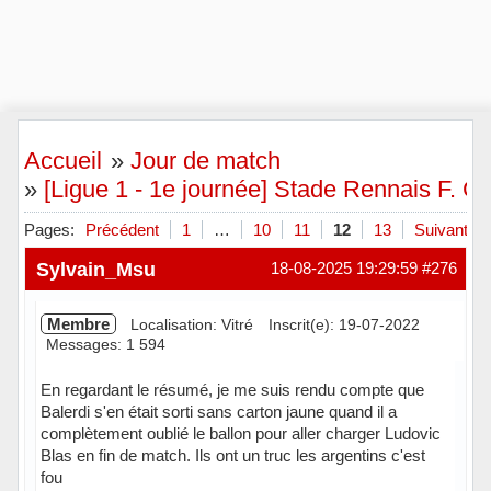
Accueil
»
Jour de match
»
[Ligue 1 - 1e journée] Stade Rennais F. C
Pages:
Précédent
1
…
10
11
12
13
Suivant
Sylvain_Msu
18-08-2025 19:29:59
#276
Membre
Localisation: Vitré
Inscrit(e): 19-07-2022
Messages: 1 594
En regardant le résumé, je me suis rendu compte que
Balerdi s'en était sorti sans carton jaune quand il a
complètement oublié le ballon pour aller charger Ludovic
Blas en fin de match. Ils ont un truc les argentins c'est
fou