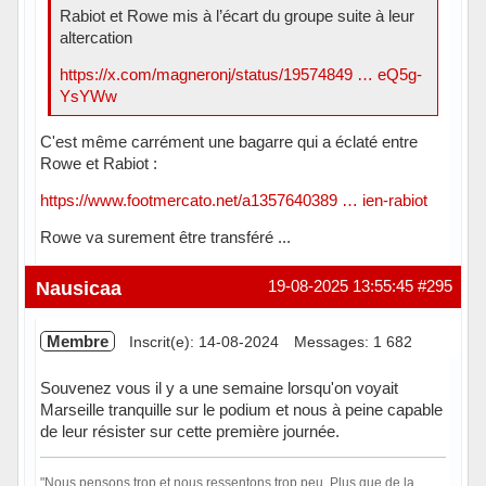
Rabiot et Rowe mis à l’écart du groupe suite à leur
altercation
https://x.com/magneronj/status/19574849 … eQ5g-
YsYWw
C'est même carrément une bagarre qui a éclaté entre
Rowe et Rabiot :
https://www.footmercato.net/a1357640389 … ien-rabiot
Rowe va surement être transféré ...
Hors ligne
Nausicaa
19-08-2025 13:55:45
#295
Membre
Inscrit(e): 14-08-2024
Messages: 1 682
Souvenez vous il y a une semaine lorsqu'on voyait
Marseille tranquille sur le podium et nous à peine capable
de leur résister sur cette première journée.
"Nous pensons trop et nous ressentons trop peu. Plus que de la