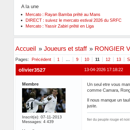
A la une
Mercato : Rayan Bamba prêté au Mans
DIRECT : suivez le mercato estival 2026 du SRFC
Mercato : Yassir Zabiri prêté en Liga
Accueil
»
Joueurs et staff
»
RONGIER Va
Pages:
Précédent
1
…
9
10
11
12
13
S
olivier3527
13-04-2026 17:18:22
Membre
Un seul etre vous manq
comme Camara, Rongi
Il nous manque un tauli
juste.
Inscrit(e): 07-11-2013
fier du peuple rouge et noir
Messages: 4 439