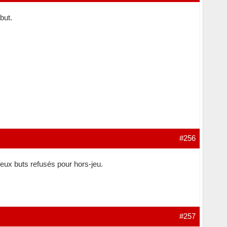
but.
#256
eux buts refusés pour hors-jeu.
#257