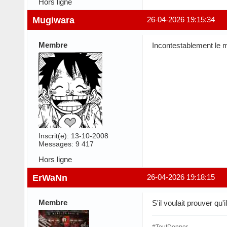
Hors ligne
Mugiwara
26-04-2026 19:15:34
Membre
Incontestablement le me
Inscrit(e): 13-10-2008
Messages: 9 417
Hors ligne
ErWaNn
26-04-2026 19:18:15
Membre
S'il voulait prouver qu'il
#ToutDonner