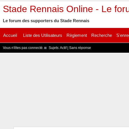
Stade Rennais Online - Le fo
Le forum des supporters du Stade Rennais
Accueil
Liste des Utilisateurs
Règlement
Recherche
S'enre
Vous n'êtes pas connecté.
Sujets:
Actif
|
Sans réponse