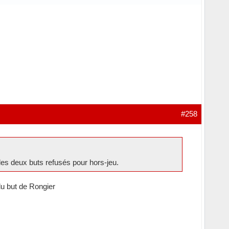
#258
les deux buts refusés pour hors-jeu.
du but de Rongier