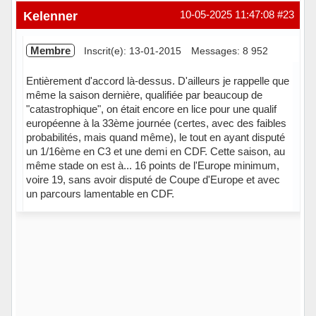
Hors ligne
Kelenner
10-05-2025 11:47:08
#23
Membre
Inscrit(e): 13-01-2015
Messages: 8 952
Entièrement d'accord là-dessus. D'ailleurs je rappelle que
même la saison dernière, qualifiée par beaucoup de
"catastrophique", on était encore en lice pour une qualif
européenne à la 33ème journée (certes, avec des faibles
probabilités, mais quand même), le tout en ayant disputé
un 1/16ème en C3 et une demi en CDF. Cette saison, au
même stade on est à... 16 points de l'Europe minimum,
voire 19, sans avoir disputé de Coupe d'Europe et avec
un parcours lamentable en CDF.
Hors ligne