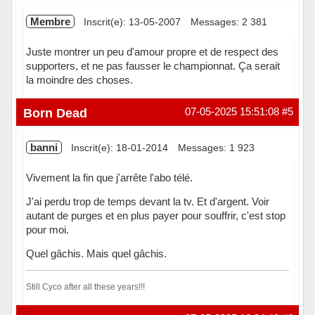
Membre
Inscrit(e): 13-05-2007
Messages: 2 381
Juste montrer un peu d'amour propre et de respect des
supporters, et ne pas fausser le championnat. Ça serait
la moindre des choses.
Hors ligne
Born Dead
07-05-2025 15:51:08
#5
banni
Inscrit(e): 18-01-2014
Messages: 1 923
Vivement la fin que j'arrête l'abo télé.
J'ai perdu trop de temps devant la tv. Et d'argent. Voir
autant de purges et en plus payer pour souffrir, c'est stop
pour moi.
Quel gâchis. Mais quel gâchis.
Still Cyco after all these years!!!
Hors ligne