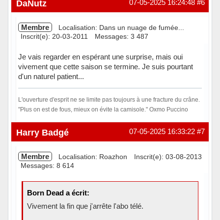
DaNutz
07-05-2025 16:24:48
#6
Membre
Localisation: Dans un nuage de fumée...
Inscrit(e): 20-03-2011
Messages: 3 487
Je vais regarder en espérant une surprise, mais oui
vivement que cette saison se termine. Je suis pourtant
d'un naturel patient...
L'ouverture d'esprit ne se limite pas toujours à une fracture du crâne.
"Plus on est de fous, mieux on évite la camisole." Oxmo Puccino
Hors ligne
Harry Badgé
07-05-2025 16:33:22
#7
Membre
Localisation: Roazhon
Inscrit(e): 03-08-2013
Messages: 8 614
Born Dead a écrit:
Vivement la fin que j'arrête l'abo télé.