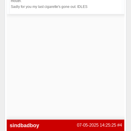
mouth.
Sadly for you my last cigarette's gone out. IDLES
Hors ligne
sindbadboy
07-05-2025 14:25:25
#4