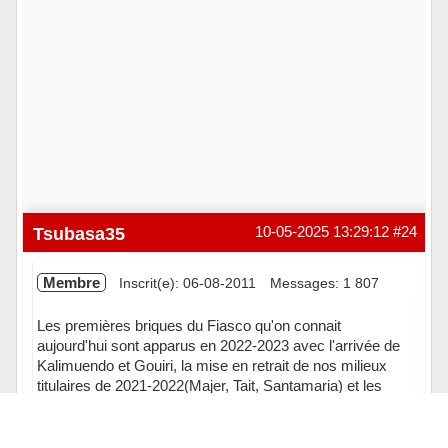
Tsubasa35
10-05-2025 13:29:12
#24
Membre
Inscrit(e): 06-08-2011
Messages: 1 807
Les premières briques du Fiasco qu'on connait
aujourd'hui sont apparus en 2022-2023 avec l'arrivée de
Kalimuendo et Gouiri, la mise en retrait de nos milieux
titulaires de 2021-2022(Majer, Tait, Santamaria) et les
choix defensifs forts menés par le duo Maurice-Genesio.
En 2023-2024, la présence de cadres emblématiques du
club a permis au club de tenir la baraque (Bourigeaud,