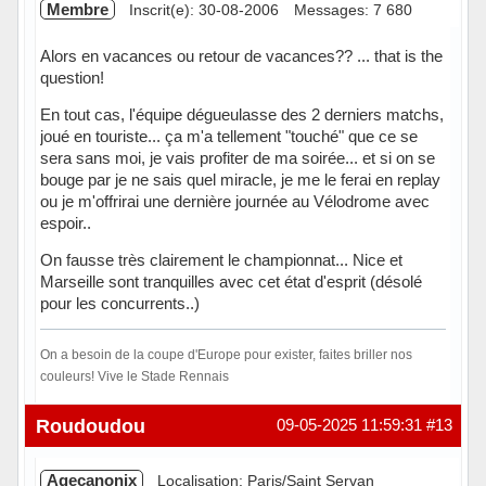
Membre
Inscrit(e): 30-08-2006
Messages: 7 680
Alors en vacances ou retour de vacances?? ... that is the
question!
En tout cas, l'équipe dégueulasse des 2 derniers matchs,
joué en touriste... ça m'a tellement "touché" que ce se
sera sans moi, je vais profiter de ma soirée... et si on se
bouge par je ne sais quel miracle, je me le ferai en replay
ou je m'offrirai une dernière journée au Vélodrome avec
espoir..
On fausse très clairement le championnat... Nice et
Marseille sont tranquilles avec cet état d'esprit (désolé
pour les concurrents..)
On a besoin de la coupe d'Europe pour exister, faites briller nos
couleurs! Vive le Stade Rennais
Hors ligne
Roudoudou
09-05-2025 11:59:31
#13
Agecanonix
Localisation: Paris/Saint Servan