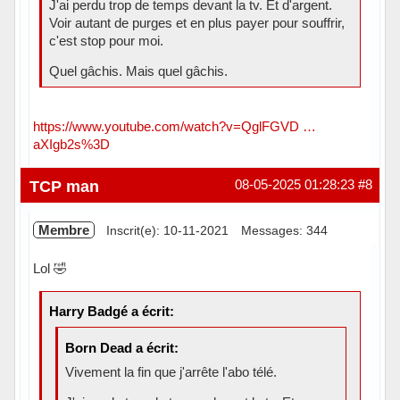
J'ai perdu trop de temps devant la tv. Et d'argent.
Voir autant de purges et en plus payer pour souffrir,
c'est stop pour moi.
Quel gâchis. Mais quel gâchis.
https://www.youtube.com/watch?v=QglFGVD …
aXIgb2s%3D
Hors ligne
TCP man
08-05-2025 01:28:23
#8
Membre
Inscrit(e): 10-11-2021
Messages: 344
Lol 🤣
Harry Badgé a écrit:
Born Dead a écrit:
Vivement la fin que j'arrête l'abo télé.