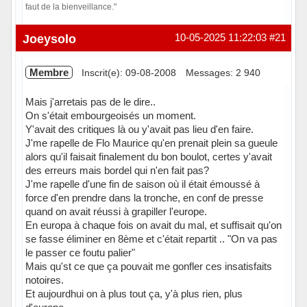
faut de la bienveillance."
Hors ligne
Joeysolo
10-05-2025 11:22:03
#21
Membre
Inscrit(e): 09-08-2008
Messages: 2 940
Mais j'arretais pas de le dire..
On s'était embourgeoisés un moment.
Y'avait des critiques là ou y'avait pas lieu d'en faire.
J'me rapelle de Flo Maurice qu'en prenait plein sa gueule
alors qu'il faisait finalement du bon boulot, certes y'avait
des erreurs mais bordel qui n'en fait pas?
J'me rapelle d'une fin de saison où il était émoussé à
force d'en prendre dans la tronche, en conf de presse
quand on avait réussi à grapiller l'europe.
En europa à chaque fois on avait du mal, et suffisait qu'on
se fasse éliminer en 8ème et c'était repartit .. "On va pas
le passer ce foutu palier"
Mais qu'st ce que ça pouvait me gonfler ces insatisfaits
notoires.
Et aujourdhui on à plus tout ça, y'à plus rien, plus