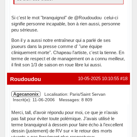
Si c'est le mot "branquignol" de @Roudoudou celui-ci
signifie personne incapable, bon à rien aussi, personne
peu sérieuse.
Bon il y a aussi notre entraîneur qui a parlé de ses
joueurs dans la presse comme d' "une équipe
cliniquement morte". Chapeau l'artiste, c'est la tienne. En
terme de respect et de management on a connu meilleur,
il finit son 1/3 de saison en roue libre lui aussi.
Hors ligne
Roudoudou
10-05-2025 10:10:55
#18
Agecanonix
Localisation: Paris/Saint Servan
Inscrit(e): 11-06-2006
Messages: 8 809
Merci, tall, d’avoir répondu pour moi, ce que je n’avais
pas fait pour éviter toute polémique. J’avais utilisé le
terme branquignol à dessein pour faire écho à l’excellent
dessin (justement) de RV sur « le retour des morts
vivants » pas forcément plus respectueux.