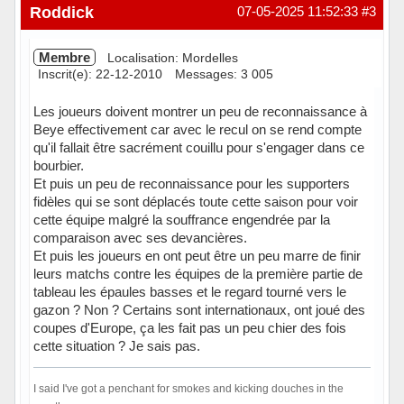
Hors ligne
Roddick
07-05-2025 11:52:33
#3
Membre
Localisation: Mordelles
Inscrit(e): 22-12-2010
Messages: 3 005
Les joueurs doivent montrer un peu de reconnaissance à
Beye effectivement car avec le recul on se rend compte
qu'il fallait être sacrément couillu pour s'engager dans ce
bourbier.
Et puis un peu de reconnaissance pour les supporters
fidèles qui se sont déplacés toute cette saison pour voir
cette équipe malgré la souffrance engendrée par la
comparaison avec ses devancières.
Et puis les joueurs en ont peut être un peu marre de finir
leurs matchs contre les équipes de la première partie de
tableau les épaules basses et le regard tourné vers le
gazon ? Non ? Certains sont internationaux, ont joué des
coupes d'Europe, ça les fait pas un peu chier des fois
cette situation ? Je sais pas.
I said I've got a penchant for smokes and kicking douches in the