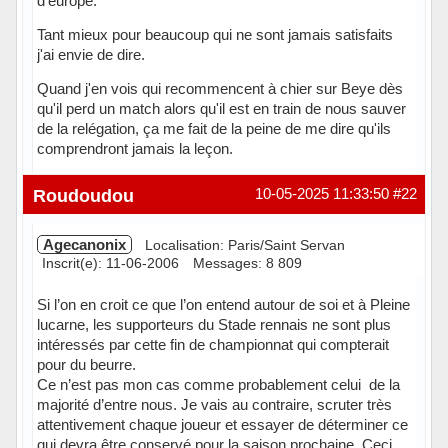
d'europe.
Tant mieux pour beaucoup qui ne sont jamais satisfaits
j'ai envie de dire.
Quand j'en vois qui recommencent à chier sur Beye dès
qu'il perd un match alors qu'il est en train de nous sauver
de la relégation, ça me fait de la peine de me dire qu'ils
comprendront jamais la leçon.
Hors ligne
Roudoudou
10-05-2025 11:33:50
#22
Agecanonix
Localisation: Paris/Saint Servan
Inscrit(e): 11-06-2006
Messages: 8 809
Si l’on en croit ce que l’on entend autour de soi et à Pleine
lucarne, les supporteurs du Stade rennais ne sont plus
intéressés par cette fin de championnat qui compterait
pour du beurre.
Ce n’est pas mon cas comme probablement celui de la
majorité d’entre nous. Je vais au contraire, scruter très
attentivement chaque joueur et essayer de déterminer ce
qui devra être conservé pour la saison prochaine. Ceci,