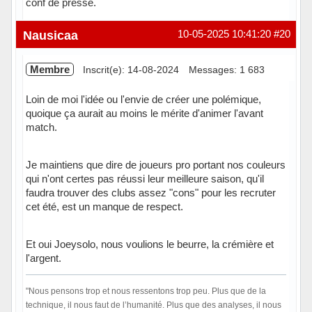
conf de presse.
Hors ligne
Nausicaa
10-05-2025 10:41:20
#20
Membre
Inscrit(e): 14-08-2024
Messages: 1 683
Loin de moi l'idée ou l'envie de créer une polémique,
quoique ça aurait au moins le mérite d'animer l'avant
match.
Je maintiens que dire de joueurs pro portant nos couleurs
qui n'ont certes pas réussi leur meilleure saison, qu'il
faudra trouver des clubs assez "cons" pour les recruter
cet été, est un manque de respect.
Et oui Joeysolo, nous voulions le beurre, la crémière et
l'argent.
"Nous pensons trop et nous ressentons trop peu. Plus que de la
technique, il nous faut de l’humanité. Plus que des analyses, il nous