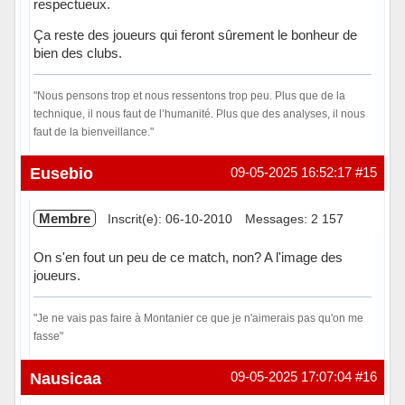
respectueux.
Ça reste des joueurs qui feront sûrement le bonheur de
bien des clubs.
"Nous pensons trop et nous ressentons trop peu. Plus que de la
technique, il nous faut de l’humanité. Plus que des analyses, il nous
faut de la bienveillance."
Hors ligne
Eusebio
09-05-2025 16:52:17
#15
Membre
Inscrit(e): 06-10-2010
Messages: 2 157
On s'en fout un peu de ce match, non? A l'image des
joueurs.
"Je ne vais pas faire à Montanier ce que je n'aimerais pas qu'on me
fasse"
Hors ligne
Nausicaa
09-05-2025 17:07:04
#16