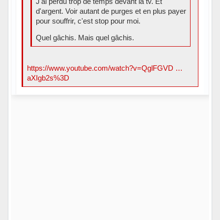
J'ai perdu trop de temps devant la tv. Et
d'argent. Voir autant de purges et en plus payer
pour souffrir, c'est stop pour moi.
Quel gâchis. Mais quel gâchis.
https://www.youtube.com/watch?v=QglFGVD …
aXIgb2s%3D
Hors ligne