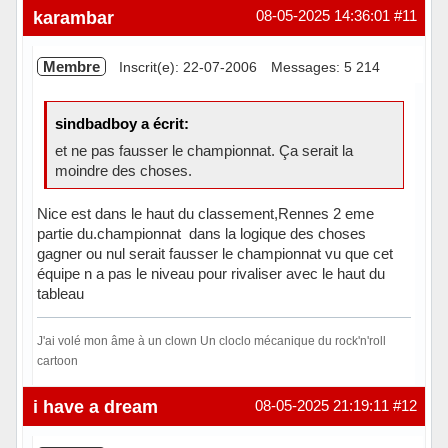
Hors ligne
karambar
08-05-2025 14:36:01
#11
Membre
Inscrit(e): 22-07-2006
Messages: 5 214
sindbadboy a écrit:
et ne pas fausser le championnat. Ça serait la
moindre des choses.
Nice est dans le haut du classement,Rennes 2 eme
partie du.championnat dans la logique des choses
gagner ou nul serait fausser le championnat vu que cet
équipe n a pas le niveau pour rivaliser avec le haut du
tableau
J'ai volé mon âme à un clown Un cloclo mécanique du rock'n'roll
cartoon
Hors ligne
i have a dream
08-05-2025 21:19:11
#12