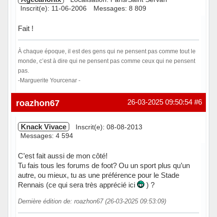
Inscrit(e): 11-06-2006
Messages: 8 809
Fait !
À chaque époque, il est des gens qui ne pensent pas comme tout le
monde, c’est à dire qui ne pensent pas comme ceux qui ne pensent
pas.
-Marguerite Yourcenar -
Hors ligne
roazhon67
26-03-2025 09:50:54
#6
Knack Vivace
Inscrit(e): 08-08-2013
Messages: 4 594
C’est fait aussi de mon côté!
Tu fais tous les forums de foot? Ou un sport plus qu’un
autre, ou mieux, tu as une préférence pour le Stade
Rennais (ce qui sera très apprécié ici
) ?
Dernière édition de: roazhon67 (26-03-2025 09:53:09)