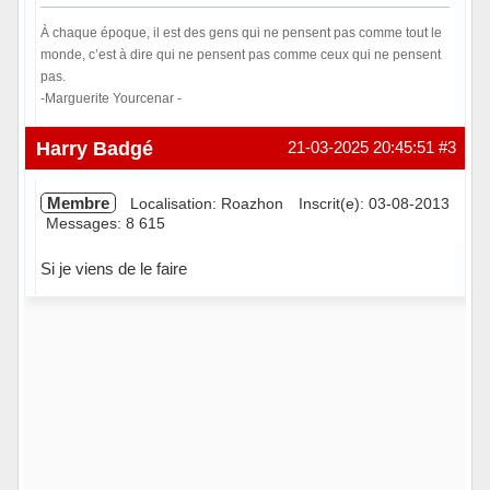
À chaque époque, il est des gens qui ne pensent pas comme tout le
monde, c’est à dire qui ne pensent pas comme ceux qui ne pensent
pas.
-Marguerite Yourcenar -
Hors ligne
Harry Badgé
21-03-2025 20:45:51
#3
Membre
Localisation: Roazhon
Inscrit(e): 03-08-2013
Messages: 8 615
Si je viens de le faire
Hors ligne