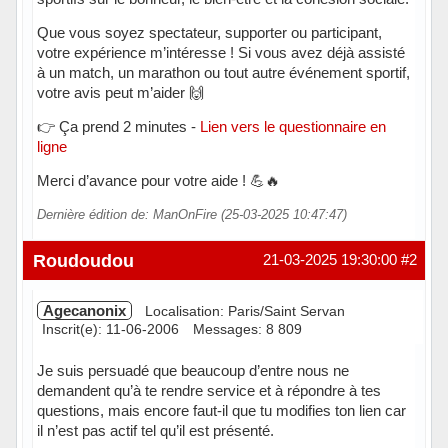
Que vous soyez spectateur, supporter ou participant,
votre expérience m’intéresse ! Si vous avez déjà assisté
à un match, un marathon ou tout autre événement sportif,
votre avis peut m’aider 🙌
👉 Ça prend 2 minutes -
Lien vers le questionnaire en
ligne
Merci d’avance pour votre aide ! 💪🔥
Dernière édition de: ManOnFire (25-03-2025 10:47:47)
Hors ligne
Roudoudou
21-03-2025 19:30:00
#2
Agecanonix
Localisation: Paris/Saint Servan
Inscrit(e): 11-06-2006
Messages: 8 809
Je suis persuadé que beaucoup d’entre nous ne
demandent qu’à te rendre service et à répondre à tes
questions, mais encore faut-il que tu modifies ton lien car
il n’est pas actif tel qu’il est présenté.