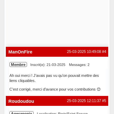
ManOnFire
25-03-2025 10:49:08
#4
Membre
Inscrit(e): 21-03-2025
Messages: 2
Ah oui merci ! J’avais pas vu qu’on pouvait mettre des
liens cliquables.
C’est corrigé, merci d’avance pour vos contributions 😊
Hors ligne
Roudoudou
25-03-2025 12:11:37
#5
Agecanonix
Localisation: Paris/Saint Servan