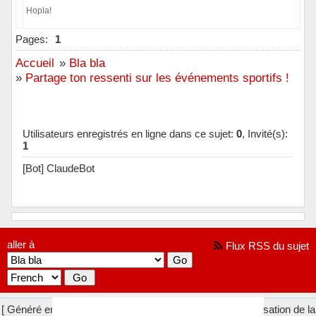
Hopla!
Hors ligne
Pages:
1
Accueil
»
Bla bla
»
Partage ton ressenti sur les événements sportifs !
Utilisateurs enregistrés en ligne dans ce sujet:
0
, Invité(s):
1
[Bot] ClaudeBot
aller à
Flux RSS du sujet
[ Généré en 0.019 secondes, 7 requêtes exécutées - Utilisation de la