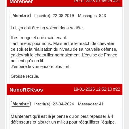
Morebeer
18-01-2025 07:49:29
#21
Membre
Inscrit(e): 22-08-2019
Messages: 843
Lui, ça doit être un volcan dans sa tête.
Il est rouge et noir maintenant.
Tant mieux pour nous. Mais entre le match de chevalier
ce soir et la réalisation du niveau de sa nouvelle défense,
ça devrait le chatouiller normalement. L’équipe de France
ne tient qu’à un fil.
J’espère le voir encore plus fort.
Grosse recrue.
Hors ligne
NonoRCKsos
18-01-2025 12:52:10
#22
Membre
Inscrit(e): 23-04-2024
Messages: 41
Maintenant qu'il est là je pense qu'on peut repasser à 4
défenseurs et ajouter un milieu pour rééquilibrer l'équipe.