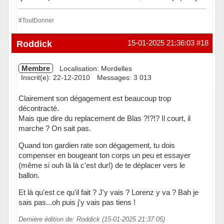
#ToutDonner
Hors ligne
Roddick
15-01-2025 21:36:03
#18
Membre
Localisation: Mordelles
Inscrit(e): 22-12-2010
Messages: 3 013
Clairement son dégagement est beaucoup trop
décontracté.
Mais que dire du replacement de Blas ?!?!? Il court, il
marche ? On sait pas.
Quand ton gardien rate son dégagement, tu dois
compenser en bougeant ton corps un peu et essayer
(même si ouh là là c'est dur!) de te déplacer vers le
ballon.
Et là qu'est ce qu'il fait ? J'y vais ? Lorenz y va ? Bah je
sais pas...oh puis j'y vais pas tiens !
Dernière édition de: Roddick (15-01-2025 21:37:05)