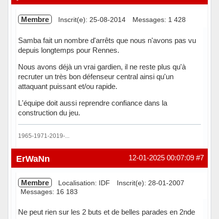
Membre
Inscrit(e): 25-08-2014
Messages: 1 428
Samba fait un nombre d'arrêts que nous n'avons pas vu
depuis longtemps pour Rennes.
Nous avons déjà un vrai gardien, il ne reste plus qu'à
recruter un très bon défenseur central ainsi qu'un
attaquant puissant et/ou rapide.
L'équipe doit aussi reprendre confiance dans la
construction du jeu.
1965-1971-2019-...
Hors ligne
ErWaNn
12-01-2025 00:07:09
#7
Membre
Localisation: IDF
Inscrit(e): 28-01-2007
Messages: 16 183
Ne peut rien sur les 2 buts et de belles parades en 2nde