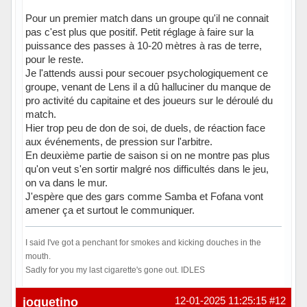
Pour un premier match dans un groupe qu'il ne connait
pas c'est plus que positif. Petit réglage à faire sur la
puissance des passes à 10-20 mètres à ras de terre,
pour le reste.
Je l'attends aussi pour secouer psychologiquement ce
groupe, venant de Lens il a dû halluciner du manque de
pro activité du capitaine et des joueurs sur le déroulé du
match.
Hier trop peu de don de soi, de duels, de réaction face
aux événements, de pression sur l'arbitre.
En deuxième partie de saison si on ne montre pas plus
qu'on veut s'en sortir malgré nos difficultés dans le jeu,
on va dans le mur.
J'espère que des gars comme Samba et Fofana vont
amener ça et surtout le communiquer.
I said I've got a penchant for smokes and kicking douches in the
mouth.
Sadly for you my last cigarette's gone out. IDLES
Hors ligne
joquetino
12-01-2025 11:25:15
#12