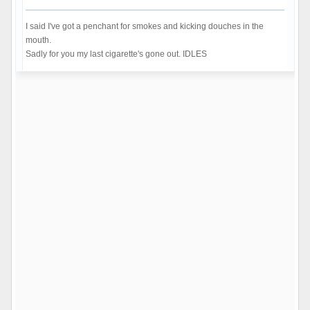
I said I've got a penchant for smokes and kicking douches in the
mouth.
Sadly for you my last cigarette's gone out. IDLES
Hors ligne