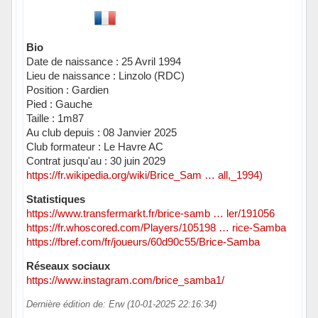
Bio
Date de naissance : 25 Avril 1994
Lieu de naissance : Linzolo (RDC)
Position : Gardien
Pied : Gauche
Taille : 1m87
Au club depuis : 08 Janvier 2025
Club formateur : Le Havre AC
Contrat jusqu'au : 30 juin 2029
https://fr.wikipedia.org/wiki/Brice_Sam … all,_1994)
Statistiques
https://www.transfermarkt.fr/brice-samb … ler/191056
https://fr.whoscored.com/Players/105198 … rice-Samba
https://fbref.com/fr/joueurs/60d90c55/Brice-Samba
Réseaux sociaux
https://www.instagram.com/brice_samba1/
Dernière édition de: Erw (10-01-2025 22:16:34)