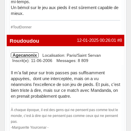
mi-temps.
Un bémol sur le jeu aux pieds il est sûrement capable de
mieux.
#ToutDonner
Hors ligne
Roudoudou
12-01-2025 00:26:01
#8
Agecanonix
Localisation: Paris/Saint Servan
Inscrit(e): 11-06-2006
Messages: 8 809
Il m’a fait peur sur trois passes pas suffisamment
appuyées, dont une interceptée, mais on a vu
néanmoins l’excellence de son jeu de pieds. Et puis, c’est
bien triste à dire, mais sur ce match avec Mandanda, on
en prenait probablement quatre.
À chaque époque, il est des gens qui ne pensent pas comme tout le
monde, c’est à dire qui ne pensent pas comme ceux qui ne pensent
pas.
-Marguerite Yourcenar -