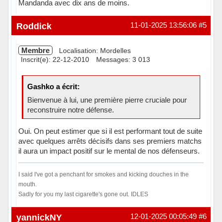
Mandanda avec dix ans de moins.
Hors ligne
Roddick
11-01-2025 13:56:06
#5
Membre
Localisation: Mordelles
Inscrit(e): 22-12-2010
Messages: 3 013
Gashko a écrit:
Bienvenue à lui, une première pierre cruciale pour
reconstruire notre défense.
Oui. On peut estimer que si il est performant tout de suite
avec quelques arrêts décisifs dans ses premiers matchs
il aura un impact positif sur le mental de nos défenseurs.
I said I've got a penchant for smokes and kicking douches in the
mouth.
Sadly for you my last cigarette's gone out. IDLES
Hors ligne
yannickNY
12-01-2025 00:05:49
#6