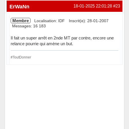
Hors ligne
ErWaNn
18-01-2025 22:01:28
#23
Membre
Localisation: IDF
Inscrit(e): 28-01-2007
Messages: 16 183
Il fait un super arrêt en 2nde MT par contre, encore une
relance pourrie qui amène un but.
#ToutDonner
Hors ligne