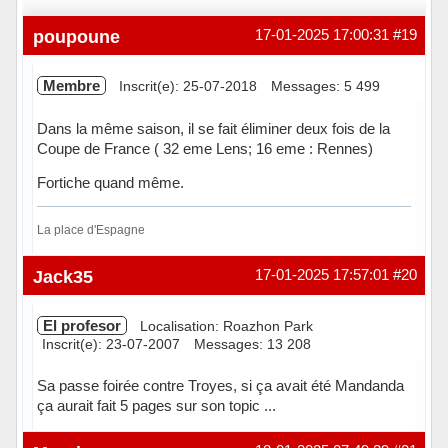
poupoune
17-01-2025 17:00:31
#19
Membre
Inscrit(e): 25-07-2018
Messages: 5 499
Dans la même saison, il se fait éliminer deux fois de la
Coupe de France ( 32 eme Lens; 16 eme : Rennes)
Fortiche quand même.
La place d'Espagne
En ligne
Jack35
17-01-2025 17:57:01
#20
El profesor
Localisation: Roazhon Park
Inscrit(e): 23-07-2007
Messages: 13 208
Sa passe foirée contre Troyes, si ça avait été Mandanda
ça aurait fait 5 pages sur son topic ...
Hors ligne