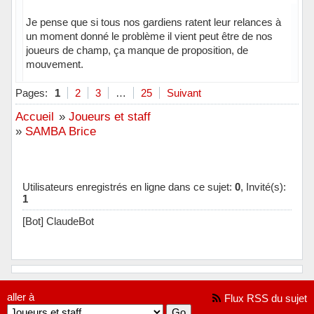
Je pense que si tous nos gardiens ratent leur relances à
un moment donné le problème il vient peut être de nos
joueurs de champ, ça manque de proposition, de
mouvement.
Hors ligne
Pages:
1
2
3
…
25
Suivant
Accueil
»
Joueurs et staff
»
SAMBA Brice
Utilisateurs enregistrés en ligne dans ce sujet:
0
, Invité(s):
1
[Bot] ClaudeBot
aller à
Flux RSS du sujet