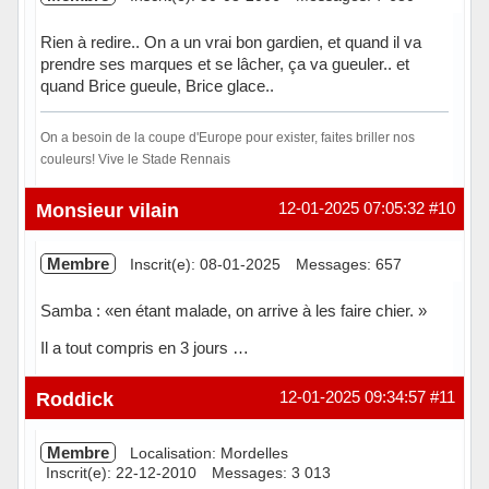
Rien à redire.. On a un vrai bon gardien, et quand il va
prendre ses marques et se lâcher, ça va gueuler.. et
quand Brice gueule, Brice glace..
On a besoin de la coupe d'Europe pour exister, faites briller nos
couleurs! Vive le Stade Rennais
Hors ligne
Monsieur vilain
12-01-2025 07:05:32
#10
Membre
Inscrit(e): 08-01-2025
Messages: 657
Samba : «en étant malade, on arrive à les faire chier. »
Il a tout compris en 3 jours …
Hors ligne
Roddick
12-01-2025 09:34:57
#11
Membre
Localisation: Mordelles
Inscrit(e): 22-12-2010
Messages: 3 013