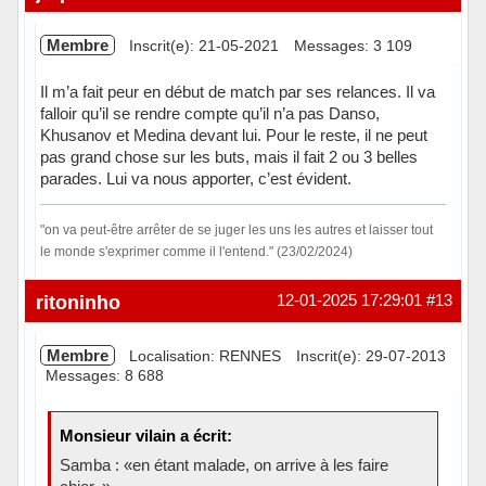
Membre
Inscrit(e): 21-05-2021
Messages: 3 109
Il m’a fait peur en début de match par ses relances. Il va
falloir qu’il se rendre compte qu’il n’a pas Danso,
Khusanov et Medina devant lui. Pour le reste, il ne peut
pas grand chose sur les buts, mais il fait 2 ou 3 belles
parades. Lui va nous apporter, c’est évident.
"on va peut-être arrêter de se juger les uns les autres et laisser tout
le monde s'exprimer comme il l'entend." (23/02/2024)
Hors ligne
ritoninho
12-01-2025 17:29:01
#13
Membre
Localisation: RENNES
Inscrit(e): 29-07-2013
Messages: 8 688
Monsieur vilain a écrit:
Samba : «en étant malade, on arrive à les faire