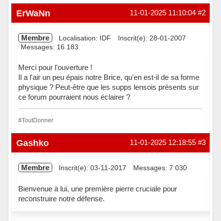
Hors ligne
ErWaNn
11-01-2025 11:10:04
#2
Membre
Localisation: IDF
Inscrit(e): 28-01-2007
Messages: 16 183
Merci pour l'ouverture !
Il a l'air un peu épais notre Brice, qu'en est-il de sa forme
physique ? Peut-être que les supps lensois présents sur
ce forum pourraient nous éclairer ?
#ToutDonner
Hors ligne
Gashko
11-01-2025 12:18:55
#3
Membre
Inscrit(e): 03-11-2017
Messages: 7 030
Bienvenue à lui, une première pierre cruciale pour
reconstruire notre défense.
Hors ligne