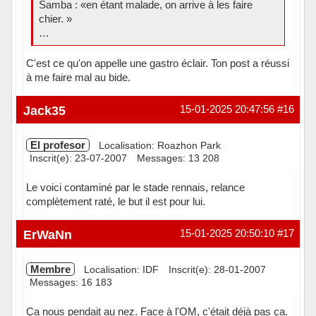
Samba : «en étant malade, on arrive à les faire
chier. »
…
C'est ce qu'on appelle une gastro éclair. Ton post a réussi
à me faire mal au bide.
Hors ligne
Jack35
15-01-2025 20:47:56
#16
El profesor
Localisation: Roazhon Park
Inscrit(e): 23-07-2007
Messages: 13 208
Le voici contaminé par le stade rennais, relance
complètement raté, le but il est pour lui.
Hors ligne
ErWaNn
15-01-2025 20:50:10
#17
Membre
Localisation: IDF
Inscrit(e): 28-01-2007
Messages: 16 183
Ça nous pendait au nez. Face à l'OM, c'était déjà pas ça.