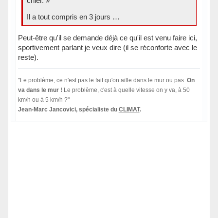
chier. »
Il a tout compris en 3 jours …
Peut-être qu'il se demande déjà ce qu'il est venu faire ici,
sportivement parlant je veux dire (il se réconforte avec le
reste).
"Le problème, ce n'est pas le fait qu'on aille dans le mur ou pas.
On
va dans le mur !
Le problème, c'est à quelle vitesse on y va, à 50
km/h ou à 5 km/h ?"
Jean-Marc Jancovici, spécialiste du
CLIMAT
.
En ligne