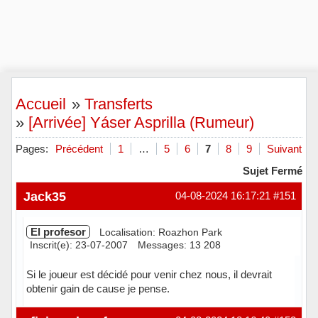
Accueil
»
Transferts
»
[Arrivée] Yáser Asprilla (Rumeur)
Pages:
Précédent
1
…
5
6
7
8
9
Suivant
Sujet Fermé
Jack35
04-08-2024 16:17:21
#151
El profesor
Localisation: Roazhon Park
Inscrit(e): 23-07-2007
Messages: 13 208
Si le joueur est décidé pour venir chez nous, il devrait
obtenir gain de cause je pense.
Hors ligne