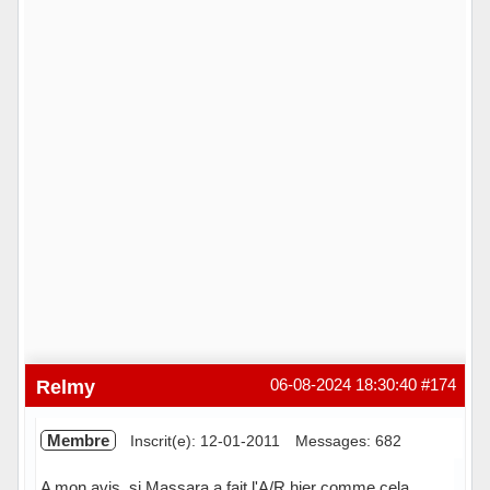
Relmy
06-08-2024 18:30:40
#174
Membre
Inscrit(e): 12-01-2011
Messages: 682
A mon avis, si Massara a fait l'A/R hier comme cela