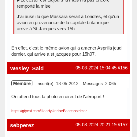
remporté la mise
J'ai aussi lu que Massara serait à Londres, et qu'un
avion en provenance de la capitale britannique
arrive à St-Jacques vers 15h.
En effet, c'est le même avion qui a amener Asprilla jeudi
dernier, qui arrive a st jacques pour 15h07.
Hors ligne
Wesley_Said
05-08-2024 15:04:45
#156
Membre
Inscrit(e): 18-05-2012
Messages: 2 065
On attend tous la photo en direct de l'aéroport !
https://gfycat.com/HeartyUnripeBoaconstrictor
Hors ligne
sebperez
05-08-2024 20:21:19
#157