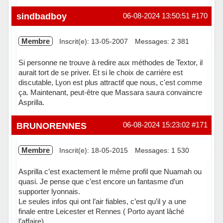
Hors ligne
sindbadboy
06-08-2024 13:50:51
#170
Membre
Inscrit(e): 13-05-2007
Messages: 2 381
Si personne ne trouve à redire aux méthodes de Textor, il
aurait tort de se priver. Et si le choix de carrière est
discutable, Lyon est plus attractif que nous, c'est comme
ça. Maintenant, peut-être que Massara saura convaincre
Asprilla.
Hors ligne
BRUNORENNES
06-08-2024 15:23:02
#171
Membre
Inscrit(e): 18-05-2015
Messages: 1 530
Asprilla c’est exactement le même profil que Nuamah ou
quasi. Je pense que c’est encore un fantasme d’un
supporter lyonnais.
Le seules infos qui ont l’air fiables, c’est qu’il y a une
finale entre Leicester et Rennes ( Porto ayant lâché
l’affaire)