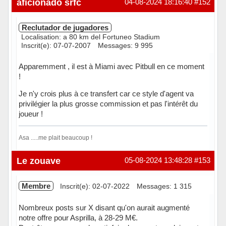
aficionado srfc
04-08-2024 18:16:40
#152
Reclutador de jugadores
Localisation: a 80 km del Fortuneo Stadium
Inscrit(e): 07-07-2007
Messages: 9 995
Apparemment , il est à Miami avec Pitbull en ce moment
!
Je n'y crois plus à ce transfert car ce style d'agent va
privilégier la plus grosse commission et pas l'intérêt du
joueur !
Asa .....me plait beaucoup !
Hors ligne
Le zouave
05-08-2024 13:48:28
#153
Membre
Inscrit(e): 02-07-2022
Messages: 1 315
Nombreux posts sur X disant qu'on aurait augmenté
notre offre pour Asprilla, à 28-29 M€.