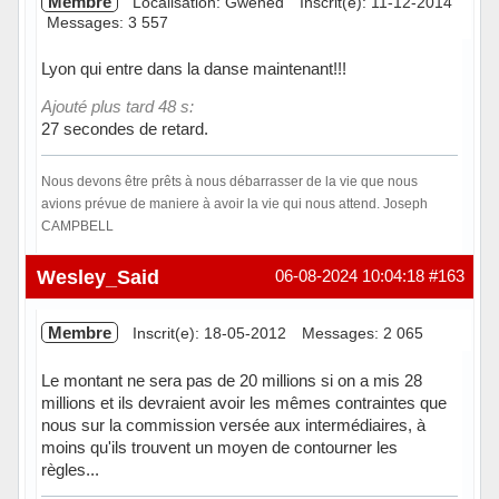
Membre
Localisation: Gwened
Inscrit(e): 11-12-2014
Messages: 3 557
Lyon qui entre dans la danse maintenant!!!
Ajouté plus tard 48 s:
27 secondes de retard.
Nous devons être prêts à nous débarrasser de la vie que nous
avions prévue de maniere à avoir la vie qui nous attend. Joseph
CAMPBELL
Hors ligne
Wesley_Said
06-08-2024 10:04:18
#163
Membre
Inscrit(e): 18-05-2012
Messages: 2 065
Le montant ne sera pas de 20 millions si on a mis 28
millions et ils devraient avoir les mêmes contraintes que
nous sur la commission versée aux intermédiaires, à
moins qu'ils trouvent un moyen de contourner les
règles...