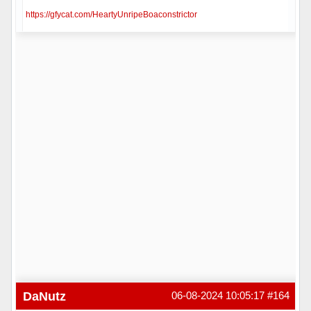
https://gfycat.com/HeartyUnripeBoaconstrictor
Hors ligne
DaNutz
06-08-2024 10:05:17
#164