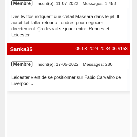
Membre
Inscrit(e): 11-07-2022
Messages: 1 458
Des twittos indiquent que c'était Massara dans le jet. Il
aurait fait l'aller retour à Londres pour négocier
directement. Ça devrait se jouer entre Rennes et
Leicester
Hors ligne
Sanka35
05-08-2024 20:34:06
#158
Membre
Inscrit(e): 17-05-2022
Messages: 280
Leicester vient de se positionner sur Fabio Carvalho de
Liverpool...
Hors ligne