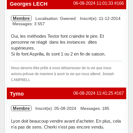
Hors ligne
Georges LECH
06-08-2024 11:01:33
#166
Membre
Localisation: Gwened
Inscrit(e): 11-12-2014
Messages: 3 557
Oui, les méthodes Textor font craindre le pire. Et
personne ne réagit dans les instances dites
supérieures.
Si ils font Asprilla, ils sont 1 ou 2 en fin de saison.
Nous devons être prêts à nous débarrasser de la vie que nous
avions prévue de maniere à avoir la vie qui nous attend. Joseph
CAMPBELL
Hors ligne
Tymo
06-08-2024 11:41:25
#167
Membre
Inscrit(e): 05-08-2024
Messages: 185
Lyon doit beaucoup vendre avant d'acheter. En plus, cela
n'a pas de sens. Cherki n'est pas encore vendu.