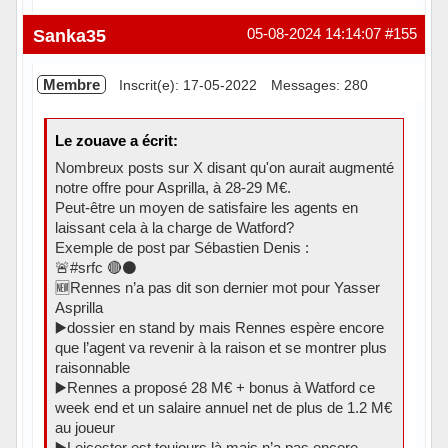
Hors ligne
Sanka35
05-08-2024 14:14:07
#155
Membre
Inscrit(e): 17-05-2022
Messages: 280
Le zouave a écrit:
Nombreux posts sur X disant qu'on aurait augmenté
notre offre pour Asprilla, à 28-29 M€.
Peut-être un moyen de satisfaire les agents en
laissant cela à la charge de Watford?
Exemple de post par Sébastien Denis :
🚨#srfc 🔴⚫️
🆕Rennes n’a pas dit son dernier mot pour Yasser
Asprilla
▶️dossier en stand by mais Rennes espère encore
que l’agent va revenir à la raison et se montrer plus
raisonnable
▶️Rennes a proposé 28 M€ + bonus à Watford ce
week end et un salaire annuel net de plus de 1.2 M€
au joueur
▶️Leicester est toujours là mais n’a pas encore