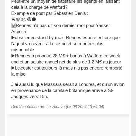
Peut-être un moyen de satisfaire les agents en laissant
cela à la charge de Watford?
Exemple de post par Sébastien Denis :
🚨#srfc 🔴⚫️
🆕Rennes n’a pas dit son dernier mot pour Yasser
Asprilla
▶️dossier en stand by mais Rennes espère encore que
l’agent va revenir à la raison et se montrer plus
raisonnable
▶️Rennes a proposé 28 M€ + bonus à Watford ce week
end et un salaire annuel net de plus de 1.2 M€ au joueur
▶️Leicester est toujours là mais n’a pas encore remporté
la mise
J'ai aussi lu que Massara serait à Londres, et qu'un avion
en provenance de la capitale britannique arrive à St-
Jacques vers 15h.
Dernière édition de: Le zouave (05-08-2024 13:54:04)
Hors ligne