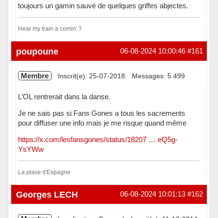
toujours un gamin sauvé de quelques griffes abjectes.
Hear my train a comin' ?
Hors ligne
poupoune
06-08-2024 10:00:46
#161
Membre
Inscrit(e): 25-07-2018
Messages: 5 499
L’OL rentrerait dans la danse.
Je ne sais pas si Fans Gones a tous les sacrements
pour diffuser une info mais je me risque quand même
https://x.com/lesfansgones/status/18207 … eQ5g-
YsYWw
La place d'Espagne
Hors ligne
Georges LECH
06-08-2024 10:01:13
#162