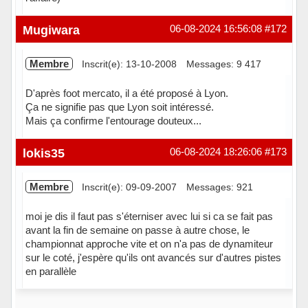
Hors ligne
Mugiwara
06-08-2024 16:56:08
#172
Membre
Inscrit(e): 13-10-2008
Messages: 9 417
D'après foot mercato, il a été proposé à Lyon.
Ça ne signifie pas que Lyon soit intéressé.
Mais ça confirme l'entourage douteux...
Hors ligne
lokis35
06-08-2024 18:26:06
#173
Membre
Inscrit(e): 09-09-2007
Messages: 921
moi je dis il faut pas s'éterniser avec lui si ca se fait pas
avant la fin de semaine on passe à autre chose, le
championnat approche vite et on n'a pas de dynamiteur
sur le coté, j'espère qu'ils ont avancés sur d'autres pistes
en parallèle
Hors ligne