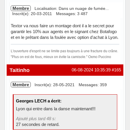
Membre
Localisation: Dans un nuage de fumée...
Inscrit(e): 20-03-2011
Messages: 3 487
Textor va nous faire un montage dont il a le secret pour
garantir les 10% aux agents en le signant chez Botafogo
et en le prêtant dans la foulée avec option d'achat à Lyon.
L'ouverture d'esprit ne se limite pas toujours à une fracture du crâne.
"Plus on est de fous, mieux on évite la camisole." Oxmo Puccino
Hors ligne
Taitinho
06-08-2024 10:35:39
#165
Membre
Inscrit(e): 28-05-2021
Messages: 359
Georges LECH a écrit:
Lyon qui entre dans la danse maintenant!!!
Ajouté plus tard 48 s:
27 secondes de retard.