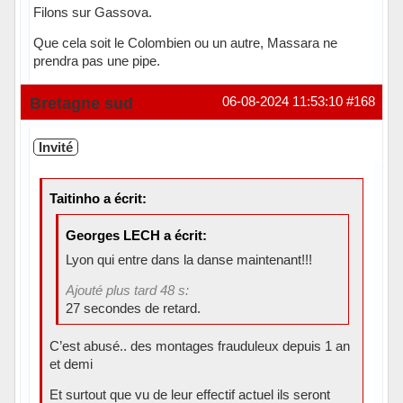
Filons sur Gassova.
Que cela soit le Colombien ou un autre, Massara ne
prendra pas une pipe.
Hors ligne
Bretagne sud
06-08-2024 11:53:10
#168
Invité
Taitinho a écrit:
Georges LECH a écrit:
Lyon qui entre dans la danse maintenant!!!
Ajouté plus tard 48 s:
27 secondes de retard.
C’est abusé.. des montages frauduleux depuis 1 an
et demi
Et surtout que vu de leur effectif actuel ils seront