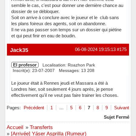
semble le cas, c'est pour donner une dernière chance au
dossier de se débloquer.
Soit on arrive à conclure avec le joueur et le club sans
les plans foireux des agents, soit on abandonne.
Il ne va pas passer son temps sur un dossier qui piétine
et qui peut finir en eau de boudin.
Hors ligne
Jack35
06-08-2024 19:15:13
#175
El profesor
Localisation: Roazhon Park
Inscrit(e): 23-07-2007
Messages: 13 208
Le joueur était à Rennes jeudi et Massara a été à
Londres hier, soit seulement 4 jours après, je pense
effectivement qu'il ne veut pas faire trainer les choses.
Hors ligne
Pages:
Précédent
1
…
5
6
7
8
9
Suivant
Sujet Fermé
Accueil
»
Transferts
»
[Arrivée] Yáser Asprilla (Rumeur)