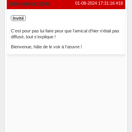
Hors ligne
Utilisateur12081
01-08-2024 17:31:16
#18
Invité
C'est pour pas lui faire peur que l'amical d'hier n'était pas
diffusé, tout s'explique !
Bienvenue, hâte de le voir à l'œuvre !