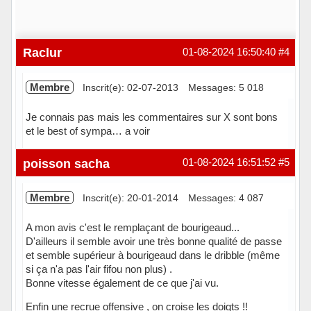
Raclur
01-08-2024 16:50:40
#4
Membre
Inscrit(e): 02-07-2013
Messages: 5 018
Je connais pas mais les commentaires sur X sont bons
et le best of sympa… a voir
Hors ligne
poisson sacha
01-08-2024 16:51:52
#5
Membre
Inscrit(e): 20-01-2014
Messages: 4 087
A mon avis c'est le remplaçant de bourigeaud...
D'ailleurs il semble avoir une très bonne qualité de passe
et semble supérieur à bourigeaud dans le dribble (même
si ça n'a pas l'air fifou non plus) .
Bonne vitesse également de ce que j'ai vu.
Enfin une recrue offensive , on croise les doigts !!