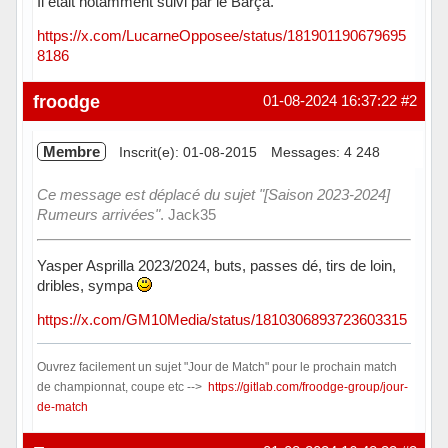
Il était notamment suivi par le Barça.
https://x.com/LucarneOpposee/status/181901190679695
8186
Hors ligne
froodge
01-08-2024 16:37:22
#2
Membre
Inscrit(e): 01-08-2015
Messages: 4 248
Ce message est déplacé du sujet "[Saison 2023-2024]
Rumeurs arrivées"
. Jack35
Yasper Asprilla 2023/2024, buts, passes dé, tirs de loin,
dribles, sympa
https://x.com/GM10Media/status/1810306893723603315
Ouvrez facilement un sujet "Jour de Match" pour le prochain match
de championnat, coupe etc -->
https://gitlab.com/froodge-group/jour-
de-match
Hors ligne