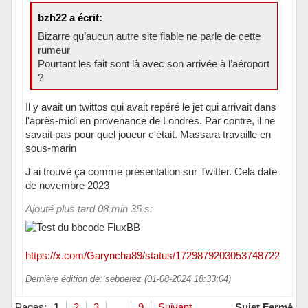
bzh22 a écrit:
Bizarre qu’aucun autre site fiable ne parle de cette
rumeur
Pourtant les fait sont là avec son arrivée à l’aéroport
?
Il y avait un twittos qui avait repéré le jet qui arrivait dans
l'après-midi en provenance de Londres. Par contre, il ne
savait pas pour quel joueur c'était. Massara travaille en
sous-marin
J'ai trouvé ça comme présentation sur Twitter. Cela date
de novembre 2023
Ajouté plus tard 08 min 35 s:
https://x.com/Garyncha89/status/1729879203053748722
Dernière édition de: sebperez (01-08-2024 18:33:04)
Hors ligne
Pages:
1
2
3
…
9
Suivant
Sujet Fermé