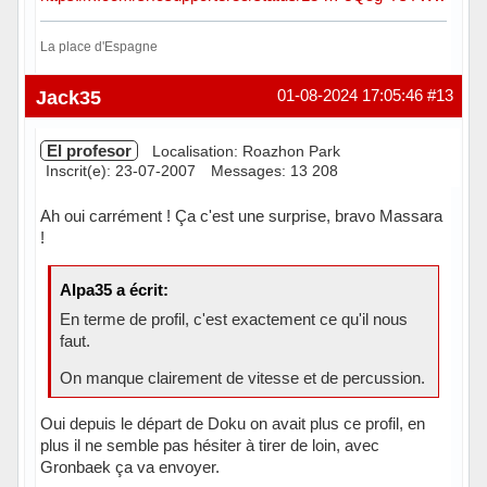
La place d'Espagne
Hors ligne
Jack35
01-08-2024 17:05:46
#13
El profesor
Localisation: Roazhon Park
Inscrit(e): 23-07-2007
Messages: 13 208
Ah oui carrément ! Ça c'est une surprise, bravo Massara
!
Alpa35 a écrit:
En terme de profil, c'est exactement ce qu'il nous
faut.
On manque clairement de vitesse et de percussion.
Oui depuis le départ de Doku on avait plus ce profil, en
plus il ne semble pas hésiter à tirer de loin, avec
Gronbaek ça va envoyer.