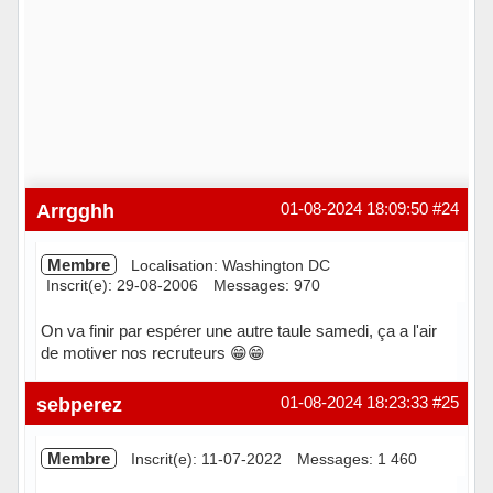
Arrgghh
01-08-2024 18:09:50
#24
Membre
Localisation: Washington DC
Inscrit(e): 29-08-2006
Messages: 970
On va finir par espérer une autre taule samedi, ça a l'air
de motiver nos recruteurs 😁😁
Hors ligne
sebperez
01-08-2024 18:23:33
#25
Membre
Inscrit(e): 11-07-2022
Messages: 1 460