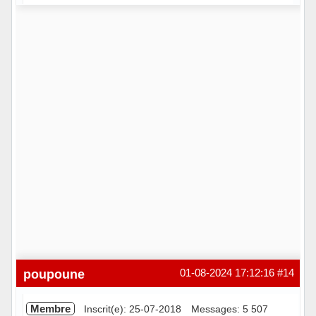
Hors ligne
poupoune
01-08-2024 17:12:16
#14
Membre
Inscrit(e): 25-07-2018
Messages: 5 507